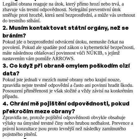
Legální obrana reaguje na útok, který přímo hrozí nebo trvá, a
zbavuje vás trestní odpovědnosti. Nelegální preventivní útok
směřuje proti hrozbě, která není bezprostřední, a může vás uvrhnout
do trestního stíhání.
2
.
Musím kontaktovat státní orgány, než se
bráním?
Pokud jde o bezprostřední odvrácení útoku, nemusíte čekat na
povolení. Pokud ale spadáte pod zákon o kybernetické bezpečnosti,
máte následnou ohlašovací povinnost vůči NÚKIB, s jejímž
nastavením vám pomůže ARROWS.
3
.
Co když při obraně omylem poškodím cizí
data?
Pokud jste jednali v mezích nutné obrany nebo krajní nouze,
zpravidla nejste trestně odpovědní a často ani povinni hradit škodu.
Posouzení přiměřenosti je však složité a vždy závisí na konkrétním
případu.
4
.
Chrání mě pojištění odpovědnosti, pokud
překročím meze obrany?
Zpravidla ne, protože pojištění odpovědnosti obvykle obsahuje
výluky na úmyslné trestné činy nebo hrubou nedbalost. Prevence a
právní konzultace jsou proto levnější než následky zamítnutého
pojistného plnění.