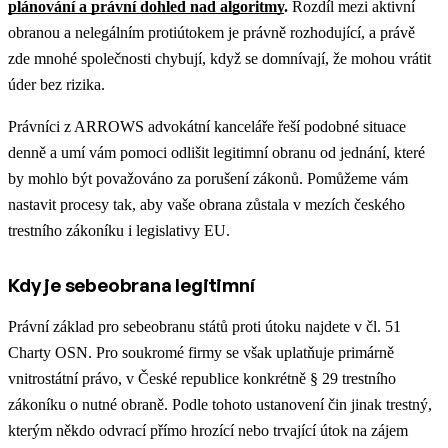
plánování a právní dohled nad algoritmy
.
Rozdíl mezi aktivní
obranou a nelegálním protiútokem je právně rozhodující, a právě
zde mnohé společnosti chybují, když se domnívají, že mohou vrátit
úder bez rizika.
Právníci z ARROWS advokátní kanceláře řeší podobné situace
denně a umí vám pomoci odlišit legitimní obranu od jednání, které
by mohlo být považováno za porušení zákonů. Pomůžeme vám
nastavit procesy tak, aby vaše obrana zůstala v mezích českého
trestního zákoníku i legislativy EU.
Kdy je sebeobrana legitimní
Právní základ pro sebeobranu států proti útoku najdete v čl. 51
Charty OSN. Pro soukromé firmy se však uplatňuje primárně
vnitrostátní právo, v České republice konkrétně § 29 trestního
zákoníku o nutné obraně. Podle tohoto ustanovení čin jinak trestný,
kterým někdo odvrací přímo hrozící nebo trvající útok na zájem