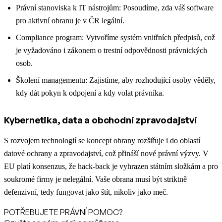
Právní stanoviska k IT nástrojům: Posoudíme, zda váš software
pro aktivní obranu je v ČR legální.
Compliance program: Vytvoříme systém vnitřních předpisů, což
je vyžadováno i zákonem o trestní odpovědnosti právnických
osob.
Školení managementu: Zajistíme, aby rozhodující osoby věděly,
kdy dát pokyn k odpojení a kdy volat právníka.
Kybernetika, data a obchodní zpravodajství
S rozvojem technologií se koncept obrany rozšiřuje i do oblastí
datové ochrany a zpravodajství, což přináší nové právní výzvy. V
EU platí konsenzus, že hack-back je vyhrazen státním složkám a pro
soukromé firmy je nelegální. Vaše obrana musí být striktně
defenzivní, tedy fungovat jako štít, nikoliv jako meč.
POTŘEBUJETE PRÁVNÍ POMOC?