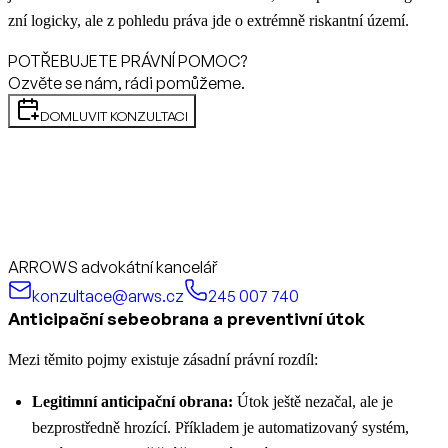
zní logicky, ale z pohledu práva jde o extrémně riskantní území.
POTŘEBUJETE PRÁVNÍ POMOC?
Ozvěte se nám, rádi pomůžeme.
DOMLUVIT KONZULTACI
ARROWS advokátní kancelář
konzultace@arws.cz
245 007 740
Anticipační sebeobrana a preventivní útok
Mezi těmito pojmy existuje zásadní právní rozdíl:
Legitimní anticipační obrana:
Útok ještě nezačal, ale je
bezprostředně hrozící. Příkladem je automatizovaný systém,