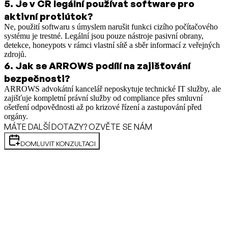
5
.
Je v ČR legální používat software pro
aktivní protiútok?
Ne, použití softwaru s úmyslem narušit funkci cizího počítačového
systému je trestné. Legální jsou pouze nástroje pasivní obrany,
detekce, honeypots v rámci vlastní sítě a sběr informací z veřejných
zdrojů.
6
.
Jak se ARROWS podílí na zajišťování
bezpečnosti?
ARROWS advokátní kancelář neposkytuje technické IT služby, ale
zajišťuje kompletní právní služby od compliance přes smluvní
ošetření odpovědnosti až po krizové řízení a zastupování před
orgány.
MÁTE DALŠÍ DOTAZY? OZVĚTE SE NÁM
DOMLUVIT KONZULTACI