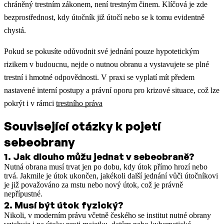
chráněný trestním zákonem, není trestným činem. Klíčová je zde
bezprostřednost, kdy útočník již útočí nebo se k tomu evidentně
chystá.
Pokud se pokusíte odůvodnit své jednání pouze hypotetickým
rizikem v budoucnu, nejde o nutnou obranu a vystavujete se plné
trestní i hmotné odpovědnosti.
V praxi se vyplatí mít předem
nastavené interní postupy a právní oporu pro krizové situace, což lze
pokrýt i v rámci
trestního práva
Související otázky k pojetí
sebeobrany
1
.
Jak dlouho můžu jednat v sebeobraně?
Nutná obrana musí trvat jen po dobu, kdy útok přímo hrozí nebo
trvá. Jakmile je útok ukončen, jakékoli další jednání vůči útočníkovi
je již považováno za mstu nebo nový útok, což je právně
nepřípustné.
2
.
Musí být útok fyzický?
Nikoli, v moderním právu včetně českého se institut nutné obrany