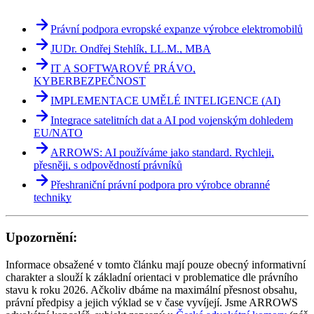
Právní podpora evropské expanze výrobce elektromobilů
JUDr. Ondřej Stehlík, LL.M., MBA
IT A SOFTWAROVÉ PRÁVO,
KYBERBEZPEČNOST
IMPLEMENTACE UMĚLÉ INTELIGENCE (AI)
Integrace satelitních dat a AI pod vojenským dohledem
EU/NATO
ARROWS: AI používáme jako standard. Rychleji,
přesněji, s odpovědností právníků
Přeshraniční právní podpora pro výrobce obranné
techniky
Upozornění:
Informace obsažené v tomto článku mají pouze obecný informativní
charakter a slouží k základní orientaci v problematice dle právního
stavu k roku 2026. Ačkoliv dbáme na maximální přesnost obsahu,
právní předpisy a jejich výklad se v čase vyvíjejí. Jsme ARROWS