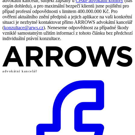
advokátní kancelář, subjekt zapsaný u
České advokátní komory
(náš
orgán dohledu), a pro maximální bezpečí klientů jsme pojištěni pro
případ profesní odpovědnosti s limitem 400.000.000 Kč. Pro
ověření aktuálního znění předpisů a jejich aplikace na vaši konkrétní
situaci je nezbytné kontaktovat přímo ARROWS advokátní kancelář
(
konzultace@arws.cz
). Neneseme odpovědnost za případné škody
vzniklé samostatným užitím informací z tohoto článku bez předchozí
individuální právní konzultace.
advokátní kancelář