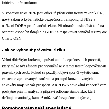
kritickou infrastrukturu.
V kontextu roku 2026 jsou důležité především trestní zákoník ČR,
nový zákon o kybernetické bezpečnosti transponující NIS2 a
nařízení DORA pro finanční sektor. Při obraně musíte dbát také na
ochranu osobních údajů dle GDPR a respektovat sankční režimy dle
Charty OSN.
Jak se vyhnout právnímu riziku
Velmi důležitým krokem je právní audit bezpečnostních procesů,
který může být zásadní pro vyvinění se v rámci trestní odpovědnosti
právnických osob. Pokud se později objeví spor či vyšetřování,
existence zpracovaných směrnic a postupů konzultovaných s
advokáty hraje ve váš prospěch. ARROWS advokátní kancelář vám
poskytne právní analýzu a připraví odborné stanovisko, které
definuje mantinely, kam až může váš bezpečnostní tým zajít.
Pomohou vám naši specialisté