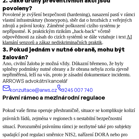
2
.
Jaké druhy preventivních akcí jsou
povoleny?
Povolené je zvýšení bezpečnosti (hardening), nasazení pastí v rámci
vlastní infrastruktury (honeypots), sběr dat o hrozbách z veřejných
zdrojů a právní kroky. Záměrné poškození cizího systému je
nepřípustné.
K praktickým rizikům „hack-back“ včetně
odpovědnosti za zásah do cizích systémů se dále vztahuje i text
AI
klamání senzorů a zákaz nediskriminačních praktik
.
3
.
Pokud jednám v nutné obraně, mohu být
žalován?
Ano, civilní žaloba je možná vždy. Důkazní břemeno, že byly
splněny podmínky nutné obrany a že obrana nebyla zcela zjevně
nepřiměřená, leží na vás, proto je zásadní dokumentace incidentu.
ARROWS advokátní kancelář
konzultace@arws.cz
245 007 740
Právní rámec a mezinárodní regulace
Pokud vaše firma operuje přeshraničně, situace se komplikuje kolizí
právních řádů, zejména v regionech s nestabilní bezpečnostní
situací. Porozumění právnímu rámci je nezbytné také pro subjekty
spadající pod regulaci směrnice NIS2, nařízení DORA nebo pro