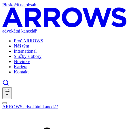
Přeskočit na obsah
advokátní kancelář
Proč ARROWS
Náš tým
International
Služby a obory
Novinky
Kariéra
Kontakt
CZ
ARROWS advokátní kancelář