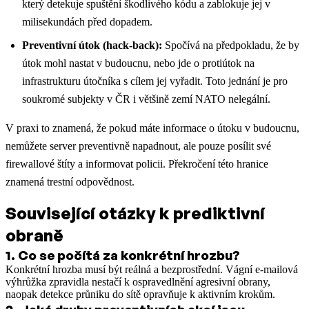
který detekuje spuštění škodlivého kódu a zablokuje jej v
milisekundách před dopadem.
Preventivní útok (hack-back):
Spočívá na předpokladu, že by
útok mohl nastat v budoucnu, nebo jde o protiútok na
infrastrukturu útočníka s cílem jej vyřadit. Toto jednání je pro
soukromé subjekty v ČR i většině zemí NATO nelegální.
V praxi to znamená, že pokud máte informace o útoku v budoucnu,
nemůžete server preventivně napadnout, ale pouze posílit své
firewallové štíty a informovat policii. Překročení této hranice
znamená trestní odpovědnost.
Související otázky k prediktivní
obraně
1
.
Co se počítá za konkrétní hrozbu?
Konkrétní hrozba musí být reálná a bezprostřední. Vágní e-mailová
výhrůžka zpravidla nestačí k ospravedlnění agresivní obrany,
naopak detekce průniku do sítě opravňuje k aktivním krokům.