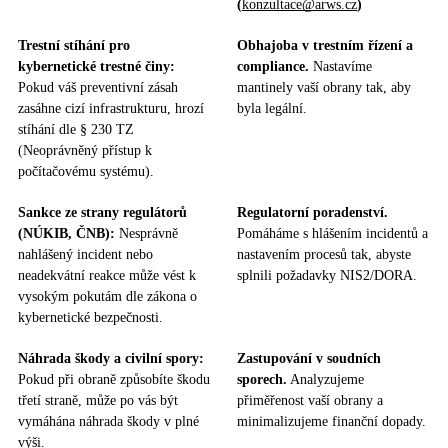
(
konzultace@arws.cz
)
Trestní stíhání pro
Obhajoba v trestním řízení a
kybernetické trestné činy:
compliance.
Nastavíme
Pokud váš preventivní zásah
mantinely vaší obrany tak, aby
zasáhne cizí infrastrukturu, hrozí
byla legální.
stíhání dle § 230 TZ
(Neoprávněný přístup k
počítačovému systému).
Sankce ze strany regulátorů
Regulatorní poradenství.
(NÚKIB, ČNB):
Nesprávně
Pomáháme s hlášením incidentů a
nahlášený incident nebo
nastavením procesů tak, abyste
neadekvátní reakce může vést k
splnili požadavky NIS2/DORA.
vysokým pokutám dle zákona o
kybernetické bezpečnosti.
Náhrada škody a civilní spory:
Zastupování v soudních
Pokud při obraně způsobíte škodu
sporech.
Analyzujeme
třetí straně, může po vás být
přiměřenost vaší obrany a
vymáhána náhrada škody v plné
minimalizujeme finanční dopady.
výši.