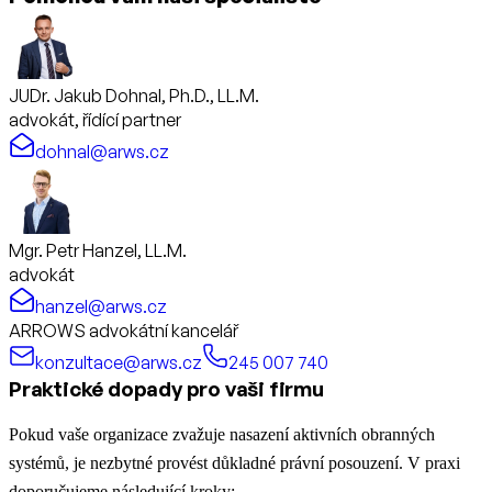
JUDr. Jakub Dohnal, Ph.D., LL.M.
advokát, řídící partner
dohnal@arws.cz
Mgr. Petr Hanzel, LL.M.
advokát
hanzel@arws.cz
ARROWS advokátní kancelář
konzultace@arws.cz
245 007 740
Praktické dopady pro vaši firmu
Pokud vaše organizace zvažuje nasazení aktivních obranných
systémů, je nezbytné provést důkladné právní posouzení. V praxi
doporučujeme následující kroky: