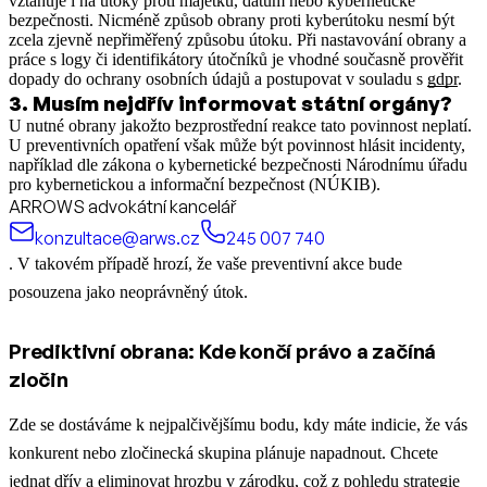
vztahuje i na útoky proti majetku, datům nebo kybernetické
bezpečnosti. Nicméně způsob obrany proti kyberútoku nesmí být
zcela zjevně nepřiměřený způsobu útoku.
Při nastavování obrany a
práce s logy či identifikátory útočníků je vhodné současně prověřit
dopady do ochrany osobních údajů a postupovat v souladu s
gdpr
.
3
.
Musím nejdřív informovat státní orgány?
U nutné obrany jakožto bezprostřední reakce tato povinnost neplatí.
U preventivních opatření však může být povinnost hlásit incidenty,
například dle zákona o kybernetické bezpečnosti Národnímu úřadu
pro kybernetickou a informační bezpečnost (NÚKIB).
ARROWS advokátní kancelář
konzultace@arws.cz
245 007 740
. V takovém případě hrozí, že vaše preventivní akce bude
posouzena jako neoprávněný útok.
Prediktivní obrana: Kde končí právo a začíná
zločin
Zde se dostáváme k nejpalčivějšímu bodu, kdy máte indicie, že vás
konkurent nebo zločinecká skupina plánuje napadnout. Chcete
jednat dřív a eliminovat hrozbu v zárodku, což z pohledu strategie