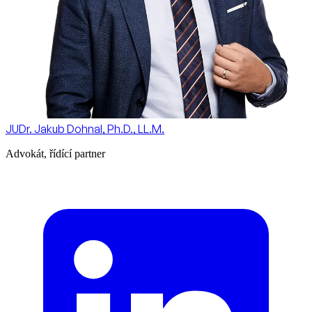
JUDr. Jakub Dohnal, Ph.D., LL.M.
Advokát, řídící partner