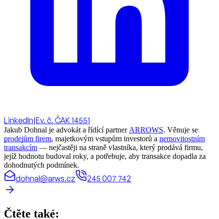
LinkedIn
|
Ev. č. ČAK 14551
Jakub Dohnal je advokát a řídící partner
ARROWS
. Věnuje se
prodejům firem
, majetkovým vstupům investorů a
nemovitostním
transakcím
— nejčastěji na straně vlastníka, který prodává firmu,
jejíž hodnotu budoval roky, a potřebuje, aby transakce dopadla za
dohodnutých podmínek.
dohnal@arws.cz
245 007 742
Čtěte také: