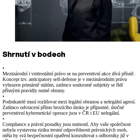
Shrnutí v bodech
•
Mezinárodní i vnitrostátní právo se na preventivní akce dívá přísně.
Koncept tzv. anticipatory self-defense je v mezinárodním právu
vyhrazen primárně státům, zatímco soukromé subjekty se řídí
přísnými pravidly nutné obrany.
•
Podnikatelé musí rozlišovat mezi legální obranou a nelegální agresí.
Zatímco odvracení přímo hrozícího útoku je přípustné, útočné
preventivní kybernetické operace jsou v ČR i EU nelegální.
•
Compliance a právní posudky jsou nutností. Aby vaše společnost
nebyla vystavena riziku trestní odpovědnosti právnických osob,
měla by svá bezpečnostní opatření konzultovat s odborníky již v