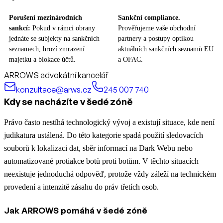
Porušení mezinárodních
Sankční compliance.
sankcí:
Pokud v rámci obrany
Prověřujeme vaše obchodní
jednáte se subjekty na sankčních
partnery a postupy optikou
seznamech, hrozí zmrazení
aktuálních sankčních seznamů EU
majetku a blokace účtů.
a OFAC.
ARROWS advokátní kancelář
konzultace@arws.cz
245 007 740
Kdy se nacházíte v šedé zóně
Právo často nestíhá technologický vývoj a existují situace, kde není
judikatura ustálená. Do této kategorie spadá použití sledovacích
souborů k lokalizaci dat, sběr informací na Dark Webu nebo
automatizované protiakce botů proti botům. V těchto situacích
neexistuje jednoduchá odpověď, protože vždy záleží na technickém
provedení a intenzitě zásahu do práv třetích osob.
Jak ARROWS pomáhá v šedé zóně