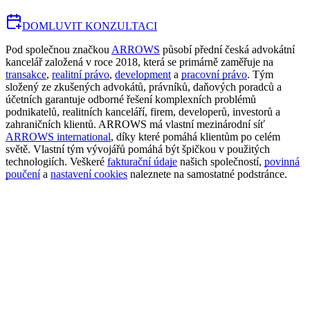
DOMLUVIT KONZULTACI
Pod společnou značkou
ARROWS
působí přední česká advokátní
kancelář založená v roce 2018, která se primárně zaměřuje na
transakce
,
realitní právo
,
development
a
pracovní právo
. Tým
složený ze zkušených advokátů, právníků, daňových poradců a
účetních garantuje odborné řešení komplexních problémů
podnikatelů, realitních kanceláří, firem, developerů, investorů a
zahraničních klientů. ARROWS má vlastní mezinárodní síť
ARROWS international
, díky které pomáhá klientům po celém
světě. Vlastní tým vývojářů pomáhá být špičkou v použitých
technologiích. Veškeré
fakturační údaje
našich společností,
povinná
poučení
a
nastavení cookies
naleznete na samostatné podstránce.