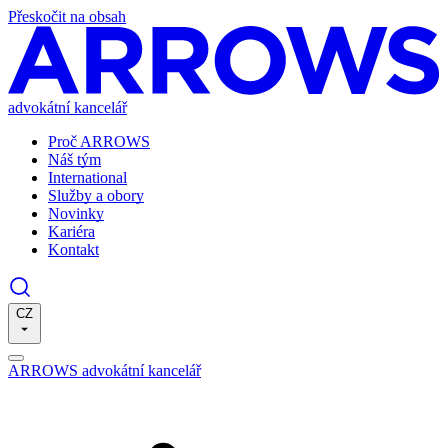
Přeskočit na obsah
advokátní kancelář
Proč ARROWS
Náš tým
International
Služby a obory
Novinky
Kariéra
Kontakt
CZ
ARROWS advokátní kancelář