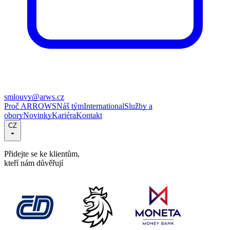
smlouvy@arws.cz
Proč ARROWS
Náš tým
International
Služby a
obory
Novinky
Kariéra
Kontakt
CZ
Přidejte se ke klientům,
kteří nám důvěřují