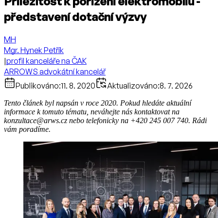
Příležitost k pořízení elektromobilu -
představení dotační výzvy
MH
Mgr. Hynek Petřík
|
profil kanceláře na ČAK
ARROWS advokátní kancelář
Publikováno:
11. 8. 2020
Aktualizováno:
8. 7. 2026
Tento článek byl napsán v roce 2020. Pokud hledáte aktuální
informace k tomuto tématu, neváhejte nás kontaktovat na
konzultace@arws.cz nebo telefonicky na +420 245 007 740. Rádi
vám poradíme.