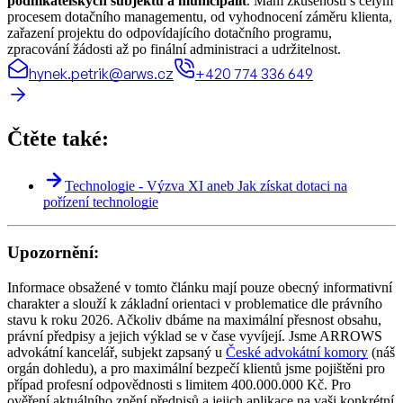
podnikatelských subjektů a municipalit
. Mám zkušenosti s celým
procesem dotačního managementu, od vyhodnocení záměru klienta,
zařazení projektu do odpovídajícího dotačního programu,
zpracování žádosti až po finální administraci a udržitelnost.
hynek.petrik@arws.cz
+420 774 336 649
Čtěte také:
Technologie - Výzva XI aneb Jak získat dotaci na
pořízení technologie
Upozornění:
Informace obsažené v tomto článku mají pouze obecný informativní
charakter a slouží k základní orientaci v problematice dle právního
stavu k roku 2026. Ačkoliv dbáme na maximální přesnost obsahu,
právní předpisy a jejich výklad se v čase vyvíjejí. Jsme ARROWS
advokátní kancelář, subjekt zapsaný u
České advokátní komory
(náš
orgán dohledu), a pro maximální bezpečí klientů jsme pojištěni pro
případ profesní odpovědnosti s limitem 400.000.000 Kč. Pro
ověření aktuálního znění předpisů a jejich aplikace na vaši konkrétní