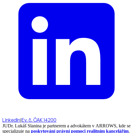
LinkedIn
|
Ev. č. ČAK 14200
JUDr. Lukáš Slanina je partnerem a advokátem v ARROWS, kde se
specializuje na
poskytování právní pomoci realitním kancelářím
.