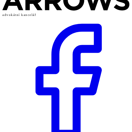
advokátní kancelář