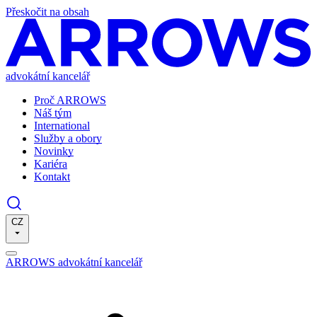
Přeskočit na obsah
advokátní kancelář
Proč ARROWS
Náš tým
International
Služby a obory
Novinky
Kariéra
Kontakt
CZ
ARROWS advokátní kancelář