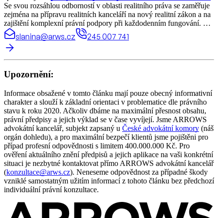
Se svou rozsáhlou odborností v oblasti realitního práva se zaměřuje
zejména na přípravu realitních kanceláří na nový realitní zákon a na
zajištění komplexní právní podpory při každodenním fungování. V
čele týmu, který se věnuje
smluvní dokumentaci pro převody
slanina@arws.cz
245 007 741
nemovitostí
, se JUDr. Slanina stará o všechny právní záležitosti
spojené s realitními transakcemi. Je rovněž zkušeným
reprezentantem realitních kanceláří v soudních sporech, zejména s
nepoctivými klienty. Pravidelně pořádá právní školení, která
Upozornění:
pomáhají realitním kancelářím orientovat se v legislativních
změnách a optimalizovat jejich právní procesy.
Informace obsažené v tomto článku mají pouze obecný informativní
charakter a slouží k základní orientaci v problematice dle právního
stavu k roku 2020. Ačkoliv dbáme na maximální přesnost obsahu,
právní předpisy a jejich výklad se v čase vyvíjejí. Jsme ARROWS
advokátní kancelář, subjekt zapsaný u
České advokátní komory
(náš
orgán dohledu), a pro maximální bezpečí klientů jsme pojištěni pro
případ profesní odpovědnosti s limitem 400.000.000 Kč. Pro
ověření aktuálního znění předpisů a jejich aplikace na vaši konkrétní
situaci je nezbytné kontaktovat přímo ARROWS advokátní kancelář
(
konzultace@arws.cz
). Neneseme odpovědnost za případné škody
vzniklé samostatným užitím informací z tohoto článku bez předchozí
individuální právní konzultace.