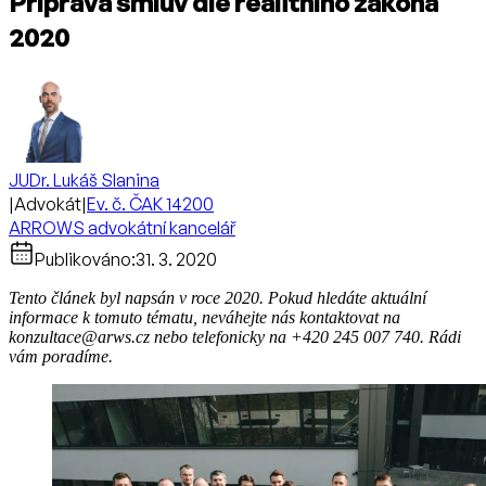
Příprava smluv dle realitního zákona
2020
JUDr. Lukáš Slanina
|
Advokát
|
Ev. č. ČAK 14200
ARROWS advokátní kancelář
Publikováno:
31. 3. 2020
Tento článek byl napsán v roce 2020. Pokud hledáte aktuální
informace k tomuto tématu, neváhejte nás kontaktovat na
konzultace@arws.cz nebo telefonicky na +420 245 007 740. Rádi
vám poradíme.