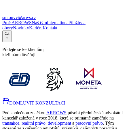
smlouvy@arws.cz
Proč ARROWS
Náš tým
International
Služby a
obory
Novinky
Kariéra
Kontakt
CZ
Přidejte se ke klientům,
kteří nám důvěřují
DOMLUVIT KONZULTACI
Pod společnou značkou
ARROWS
působí přední česká advokátní
kancelář založená v roce 2018, která se primárně zaměřuje na
transakce
,
realitní právo
,
development
a
pracovní právo
. Tým
složený ze zkušených advokátů, právníků, daňových poradců a