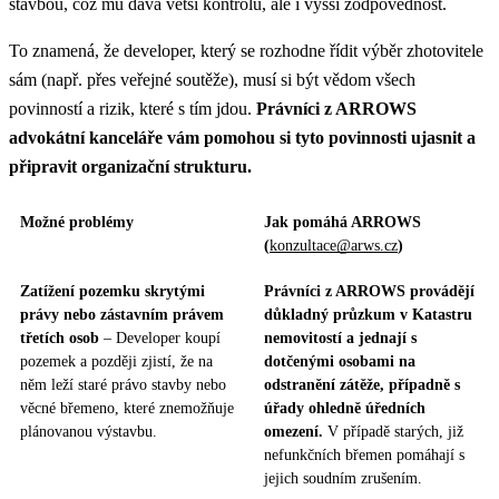
stavbou, což mu dává větší kontrolu, ale i vyšší zodpovědnost.
To znamená, že developer, který se rozhodne řídit výběr zhotovitele
sám (např. přes veřejné soutěže), musí si být vědom všech
povinností a rizik, které s tím jdou.
Právníci z ARROWS
advokátní kanceláře vám pomohou si tyto povinnosti ujasnit a
připravit organizační strukturu.
Možné problémy
Jak pomáhá ARROWS
(
konzultace@arws.cz
)
Zatížení pozemku skrytými
Právníci z ARROWS provádějí
právy nebo zástavním právem
důkladný průzkum v Katastru
třetích osob
– Developer koupí
nemovitostí a jednají s
pozemek a později zjistí, že na
dotčenými osobami na
něm leží staré právo stavby nebo
odstranění zátěže, případně s
věcné břemeno, které znemožňuje
úřady ohledně úředních
plánovanou výstavbu.
omezení.
V případě starých, již
nefunkčních břemen pomáhají s
jejich soudním zrušením.