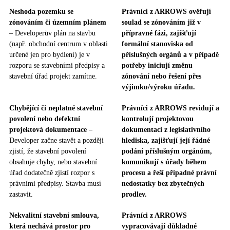
Neshoda pozemku se
Právníci z ARROWS ověřují
zónováním či územním plánem
soulad se zónováním již v
– Developerův plán na stavbu
přípravné fázi, zajišťují
(např. obchodní centrum v oblasti
formální stanoviska od
určené jen pro bydlení) je v
příslušných orgánů a v případě
rozporu se stavebními předpisy a
potřeby iniciují změnu
stavební úřad projekt zamítne.
zónování nebo řešení přes
výjimku/výroku úřadu.
Chybějící či neplatné stavební
Právníci z ARROWS revidují a
povolení nebo defektní
kontrolují projektovou
projektová dokumentace
–
dokumentaci z legislativního
Developer začne stavět a později
hlediska, zajišťují její řádné
zjistí, že stavební povolení
podání příslušným orgánům,
obsahuje chyby, nebo stavební
komunikují s úřady během
úřad dodatečně zjistí rozpor s
procesu a řeší případné právní
právními předpisy. Stavba musí
nedostatky bez zbytečných
zastavit.
prodlev.
Nekvalitní stavební smlouva,
Právníci z ARROWS
která nechává prostor pro
vypracovávají důkladné