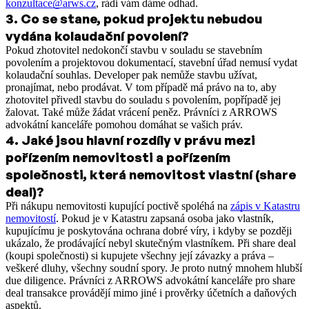
konzultace@arws.cz
, rádi vám dáme odhad.
3
.
Co se stane, pokud projektu nebudou
vydána kolaudační povolení?
Pokud zhotovitel nedokončí stavbu v souladu se stavebním
povolením a projektovou dokumentací, stavební úřad nemusí vydat
kolaudační souhlas. Developer pak nemůže stavbu užívat,
pronajímat, nebo prodávat. V tom případě má právo na to, aby
zhotovitel přivedl stavbu do souladu s povolením, popřípadě jej
žalovat. Také může žádat vrácení peněz. Právníci z ARROWS
advokátní kanceláře pomohou domáhat se vašich práv.
4
.
Jaké jsou hlavní rozdíly v právu mezi
pořízením nemovitosti a pořízením
společnosti, která nemovitost vlastní (share
deal)?
Při nákupu nemovitosti kupující poctivě spoléhá na
zápis v Katastru
nemovitostí
. Pokud je v Katastru zapsaná osoba jako vlastník,
kupujícímu je poskytována ochrana dobré víry, i kdyby se později
ukázalo, že prodávající nebyl skutečným vlastníkem. Při share deal
(koupi společnosti) si kupujete všechny její závazky a práva –
veškeré dluhy, všechny soudní spory. Je proto nutný mnohem hlubší
due diligence. Právníci z ARROWS advokátní kanceláře pro share
deal transakce provádějí mimo jiné i prověrky účetních a daňových
aspektů.