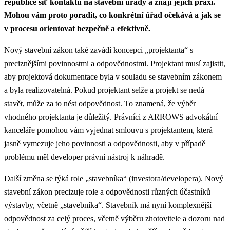
republice síť kontaktů na stavební úřady a znají jejich praxi.
Mohou vám proto poradit, co konkrétní úřad očekává a jak se
v procesu orientovat bezpečně a efektivně.
Nový stavební zákon také zavádí koncepci „projektanta“ s
preciznějšími povinnostmi a odpovědnostmi. Projektant musí zajistit,
aby projektová dokumentace byla v souladu se stavebním zákonem
a byla realizovatelná. Pokud projektant selže a projekt se nedá
stavět, může za to nést odpovědnost. To znamená, že výběr
vhodného projektanta je důležitý. Právníci z ARROWS advokátní
kanceláře pomohou vám vyjednat smlouvu s projektantem, která
jasně vymezuje jeho povinnosti a odpovědnosti, aby v případě
problému měl developer právní nástroj k náhradě.
Další změna se týká role „stavebníka“ (investora/developera). Nový
stavební zákon precizuje role a odpovědnosti různých účastníků
výstavby, včetně „stavebníka“. Stavebník má nyní komplexnější
odpovědnost za celý proces, včetně výběru zhotovitele a dozoru nad