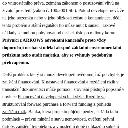
do vnitrostátního práva, zejména zákonem o posuzování vlivů na
životní prostředí (zákon č. 100/2001 Sb.). Pokud developer neví, že
na jeho pozemku nebo v jeho blízkosti existuje kontaminace, dědí
tento problém a státní regulátor ho může nutit k sanaci. Takové
náklady se mohou pohybovat od desítek tisíc po miliony korun.
Právníci z ARROWS advokátní kanceláře proto vždy
doporučují nechat si udělat alespoň základní environmentální
průzkum nebo audit majetku, aby se vyhnuly podobným
překvapením.
Další problém, který si mnozí developeři uvědomují až po chybě, je
zajištění financování.
K nastavení financování a rozdělení rizik v
transakční dokumentaci může pomoci i srovnání přístupů popsané v
novince
Financování developerských akvizic: Rozdíly ve
strukturování forward purchase a forward funding z pohledu
zajištění rizik
.
Banka, která projektu půjčuje peníze, si žádá řadu
podmínek – právní mínění o stavu nemovitosti, ověření právní
čistoty, zajištění hypotékou, a v poslední době i důkazů o splnění