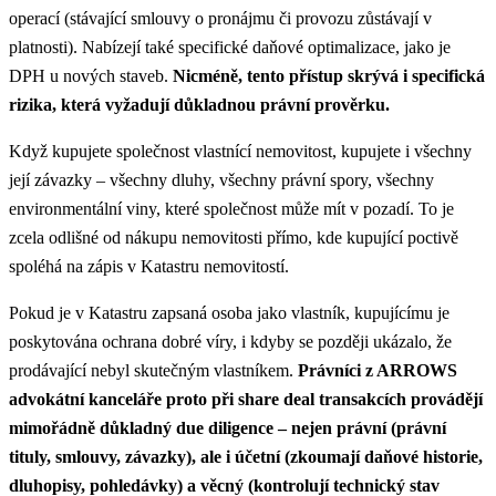
operací (stávající smlouvy o pronájmu či provozu zůstávají v
platnosti). Nabízejí také specifické daňové optimalizace, jako je
DPH u nových staveb.
Nicméně, tento přístup skrývá i specifická
rizika, která vyžadují důkladnou právní prověrku.
Když kupujete společnost vlastnící nemovitost, kupujete i všechny
její závazky – všechny dluhy, všechny právní spory, všechny
environmentální viny, které společnost může mít v pozadí. To je
zcela odlišné od nákupu nemovitosti přímo, kde kupující poctivě
spoléhá na zápis v Katastru nemovitostí.
Pokud je v Katastru zapsaná osoba jako vlastník, kupujícímu je
poskytována ochrana dobré víry, i kdyby se později ukázalo, že
prodávající nebyl skutečným vlastníkem.
Právníci z ARROWS
advokátní kanceláře proto při share deal transakcích provádějí
mimořádně důkladný due diligence – nejen právní (právní
tituly, smlouvy, závazky), ale i účetní (zkoumají daňové historie,
dluhopisy, pohledávky) a věcný (kontrolují technický stav