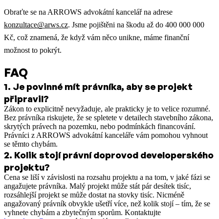
Obraťte se na ARROWS advokátní kancelář na adrese
konzultace@arws.cz
. Jsme pojištěni na škodu až do 400 000 000
Kč, což znamená, že když vám něco unikne, máme finanční
možnost to pokrýt.
FAQ
1
.
Je povinné mít právníka, aby se projekt
připravil?
Zákon to explicitně nevyžaduje, ale prakticky je to velice rozumné.
Bez právníka riskujete, že se spletete v detailech stavebního zákona,
skrytých právech na pozemku, nebo podmínkách financování.
Právníci z ARROWS advokátní kanceláře vám pomohou vyhnout
se těmto chybám.
2
.
Kolik stojí právní doprovod developerského
projektu?
Cena se liší v závislosti na rozsahu projektu a na tom, v jaké fázi se
angažujete právníka. Malý projekt může stát pár desítek tisíc,
rozsáhlejší projekt se může dostat na stovky tisíc. Nicméně
angažovaný právník obvykle ušetří více, než kolik stojí – tím, že se
vyhnete chybám a zbytečným sporům. Kontaktujte