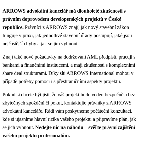
ARROWS advokátní kancelář má dlouholeté zkušenosti s
právním doprovodem developerských projektů v České
republice.
Právníci z ARROWS znají, jak nový stavební zákon
funguje v praxi, jak jednotlivé stavební úřady postupují, jaké jsou
nejčastější chyby a jak se jim vyhnout.
Znají také nové požadavky na dodržování AML předpisů, pracují s
bankami a finančními institucemi, a mají zkušenosti s komplexními
share deal strukturami. Díky síti ARROWS International mohou v
případě potřeby pomoci i s přeshraničními aspekty projektu.
Pokud si chcete být jisti, že váš projekt bude veden bezpečně a bez
zbytečných zpoždění či pokut, kontaktujte právníky z ARROWS
advokátní kanceláře. Rádi vám poskytneme počáteční konzultaci,
kde si ujasníme hlavní rizika vašeho projektu a připravíme plán, jak
se jich vyhnout.
Nedejte nic na náhodu – svěřte právní zajištění
vašeho projektu profesionálům.