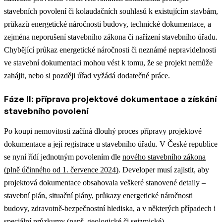
stavebních povolení či kolaudačních souhlasů k existujícím stavbám,
průkazů energetické náročnosti budovy, technické dokumentace, a
zejména neporušení stavebního zákona či nařízení stavebního úřadu.
Chybějící průkaz energetické náročnosti či neznámé nepravidelnosti
ve stavební dokumentaci mohou vést k tomu, že se projekt nemůže
zahájit, nebo si později úřad vyžádá dodatečné práce.
Fáze II: příprava projektové dokumentace a získání
stavebního povolení
Po koupi nemovitosti začíná dlouhý proces přípravy projektové
dokumentace a její registrace u stavebního úřadu. V České republice
se nyní řídí jednotným povolením dle
nového stavebního zákona
(plně účinného od 1. července 2024)
. Developer musí zajistit, aby
projektová dokumentace obsahovala veškeré stanovené detaily –
stavební plán, situační plány, průkazy energetické náročnosti
budovy, zdravotně-bezpečnostní hlediska, a v některých případech i
speciální průzkumy (např. geologické či seizmické).