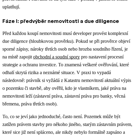
uplatňují.
Fáze I: předvýběr nemovitosti a due diligence
Před každou koupí nemovitosti musí developer provést komplexní
due diligence (hloubkovou prověrku).
Pokud se při prověrce objeví
sporné zápisy, nároky třetích osob nebo hrozba soudního řízení, je
na místě zapojit
obchodní a soudní spory
pro nastavení procesní
strategie a ochranu investice.
To znamená veškeré ověřování, které
odhalí skrytá rizika a neznámé situace. V praxi to vypadá
následovně: právník si vyžádá z Katastru nemovitostí aktuální výpis
o pozemku či stavbě, aby ověřil, kdo je vlastníkem, jaké práva na
nemovitosti leží (zástavní práva, zástavní práva pro banky, věcná
břemena, práva třetích osob).
To, co se jeví jako jednoduché, často není. Pozemek může být
zatížen právem stavby pro někoho jiného, starým zástavním právem,
které sice již není spláceno, ale nikdy nebylo formálně zapsáno a