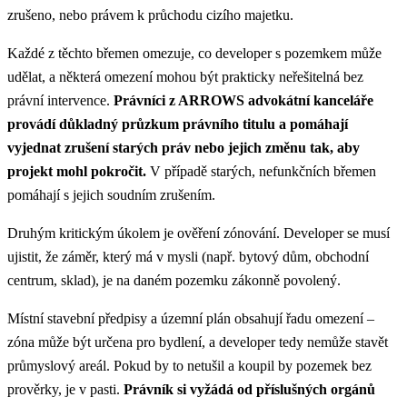
zrušeno, nebo právem k průchodu cizího majetku.
Každé z těchto břemen omezuje, co developer s pozemkem může
udělat, a některá omezení mohou být prakticky neřešitelná bez
právní intervence.
Právníci z ARROWS advokátní kanceláře
provádí důkladný průzkum právního titulu a pomáhají
vyjednat zrušení starých práv nebo jejich změnu tak, aby
projekt mohl pokročit.
V případě starých, nefunkčních břemen
pomáhají s jejich soudním zrušením.
Druhým kritickým úkolem je ověření zónování. Developer se musí
ujistit, že záměr, který má v mysli (např. bytový dům, obchodní
centrum, sklad), je na daném pozemku zákonně povolený.
Místní stavební předpisy a územní plán obsahují řadu omezení –
zóna může být určena pro bydlení, a developer tedy nemůže stavět
průmyslový areál. Pokud by to netušil a koupil by pozemek bez
prověrky, je v pasti.
Právník si vyžádá od příslušných orgánů