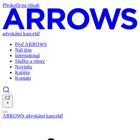
Přeskočit na obsah
advokátní kancelář
Proč ARROWS
Náš tým
International
Služby a obory
Novinky
Kariéra
Kontakt
CZ
ARROWS advokátní kancelář