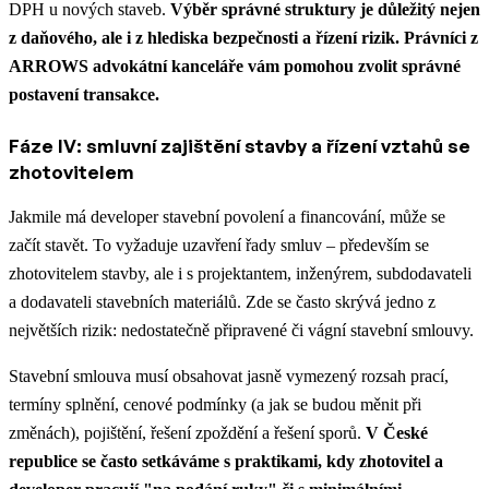
DPH u nových staveb.
Výběr správné struktury je důležitý nejen
z daňového, ale i z hlediska bezpečnosti a řízení rizik. Právníci z
ARROWS advokátní kanceláře vám pomohou zvolit správné
postavení transakce.
Fáze IV: smluvní zajištění stavby a řízení vztahů se
zhotovitelem
Jakmile má developer stavební povolení a financování, může se
začít stavět. To vyžaduje uzavření řady smluv – především se
zhotovitelem stavby, ale i s projektantem, inženýrem, subdodavateli
a dodavateli stavebních materiálů. Zde se často skrývá jedno z
největších rizik: nedostatečně připravené či vágní stavební smlouvy.
Stavební smlouva musí obsahovat jasně vymezený rozsah prací,
termíny splnění, cenové podmínky (a jak se budou měnit při
změnách), pojištění, řešení zpoždění a řešení sporů.
V České
republice se často setkáváme s praktikami, kdy zhotovitel a