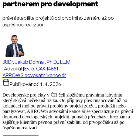
partnerem pro development
právní stabilita projektů od prvotního záměru až po
úspěšnou realizaci
JUDr. Jakub Dohnal, Ph.D., LL.M.
|
Advokát
|
Ev. č. ČAK 14551
ARROWS advokátní kancelář
Publikováno:
14. 4. 2026
Developerské projekty v ČR čelí složitému právnímu labyrintu,
který skrývá nečekaná rizika. Od přípravy přes financování až po
kolaudaci mohou právní problémy projekt zdržet, prodražit nebo
paralyzovat. ARROWS advokátní kancelář se specializuje na právní
doprovod developerských projektů, pomáhá předcházet hrozbám a
zajišťuje klientům pevnou právní stabilitu od prvopočátku až po
úspěšnou realizaci.