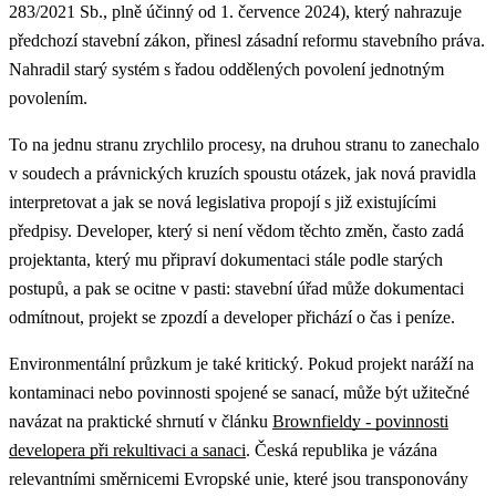
283/2021 Sb., plně účinný od 1. července 2024), který nahrazuje
předchozí stavební zákon, přinesl zásadní reformu stavebního práva.
Nahradil starý systém s řadou oddělených povolení jednotným
povolením.
To na jednu stranu zrychlilo procesy, na druhou stranu to zanechalo
v soudech a právnických kruzích spoustu otázek, jak nová pravidla
interpretovat a jak se nová legislativa propojí s již existujícími
předpisy. Developer, který si není vědom těchto změn, často zadá
projektanta, který mu připraví dokumentaci stále podle starých
postupů, a pak se ocitne v pasti: stavební úřad může dokumentaci
odmítnout, projekt se zpozdí a developer přichází o čas i peníze.
Environmentální průzkum je také kritický.
Pokud projekt naráží na
kontaminaci nebo povinnosti spojené se sanací, může být užitečné
navázat na praktické shrnutí v článku
Brownfieldy - povinnosti
developera při rekultivaci a sanaci
.
Česká republika je vázána
relevantními směrnicemi Evropské unie, které jsou transponovány