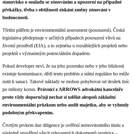
stanovisko o souladu se zónováním a upozorní na případné
překážky, třeba s obtížností získání změny zónování v
budoucnosti.
Třetím pilířem je environmentální assessment (posouzení). Česká
legislativa předepisuje v určitých případech posouzení vlivů na
životní prostředí (EIA), a to zejména u rozsáhlejších projektů nebo
projektů s významným potenciálním dopadem.
Pokud developer neví, že na jeho pozemku nebo v jeho blízkosti
existuje kontaminace, dědí tento problém a státní regulátor ho může
nutit k sanaci. Takové náklady se mohou pohybovat od desítek tisíc
po miliony korun.
Právníci z ARROWS advokátní kanceláře
proto vždy doporučují nechat si udělat alespoň základní
environmentální průzkum nebo audit majetku, aby se vyhnuly
podobným překvapením.
Čtvrtým prvkem due diligence je ověření nemovitostního titulu a
následně prověření všech relevantních dokumentů prodejce –