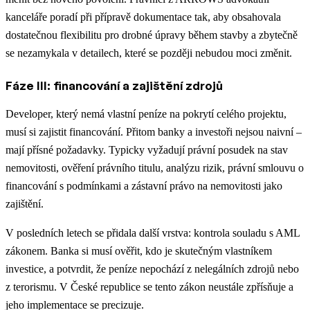
kanceláře poradí při přípravě dokumentace tak, aby obsahovala
dostatečnou flexibilitu pro drobné úpravy během stavby a zbytečně
se nezamykala v detailech, které se později nebudou moci změnit.
Fáze III: financování a zajištění zdrojů
Developer, který nemá vlastní peníze na pokrytí celého projektu,
musí si zajistit financování. Přitom banky a investoři nejsou naivní –
mají přísné požadavky. Typicky vyžadují právní posudek na stav
nemovitosti, ověření právního titulu, analýzu rizik, právní smlouvu o
financování s podmínkami a zástavní právo na nemovitosti jako
zajištění.
V posledních letech se přidala další vrstva: kontrola souladu s AML
zákonem. Banka si musí ověřit, kdo je skutečným vlastníkem
investice, a potvrdit, že peníze nepochází z nelegálních zdrojů nebo
z terorismu. V České republice se tento zákon neustále zpřísňuje a
jeho implementace se precizuje.