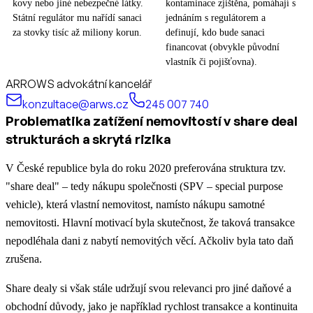
kovy nebo jiné nebezpečné látky.
kontaminace zjištěna, pomáhají s
Státní regulátor mu nařídí sanaci
jednáním s regulátorem a
za stovky tisíc až miliony korun.
definují, kdo bude sanaci
financovat (obvykle původní
vlastník či pojišťovna).
ARROWS advokátní kancelář
konzultace@arws.cz
245 007 740
Problematika zatížení nemovitostí v share deal
strukturách a skrytá rizika
V České republice byla do roku 2020 preferována struktura tzv.
"share deal" – tedy nákupu společnosti (SPV – special purpose
vehicle), která vlastní nemovitost, namísto nákupu samotné
nemovitosti. Hlavní motivací byla skutečnost, že taková transakce
nepodléhala dani z nabytí nemovitých věcí. Ačkoliv byla tato daň
zrušena.
Share dealy si však stále udržují svou relevanci pro jiné daňové a
obchodní důvody, jako je například rychlost transakce a kontinuita