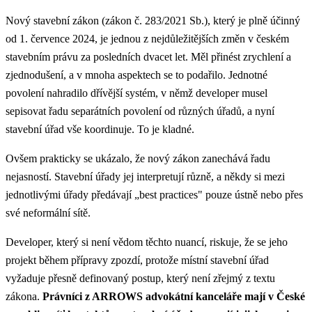
Nový stavební zákon (zákon č. 283/2021 Sb.), který je plně účinný
od 1. července 2024, je jednou z nejdůležitějších změn v českém
stavebním právu za posledních dvacet let. Měl přinést zrychlení a
zjednodušení, a v mnoha aspektech se to podařilo. Jednotné
povolení nahradilo dřívější systém, v němž developer musel
sepisovat řadu separátních povolení od různých úřadů, a nyní
stavební úřad vše koordinuje. To je kladné.
Ovšem prakticky se ukázalo, že nový zákon zanechává řadu
nejasností. Stavební úřady jej interpretují různě, a někdy si mezi
jednotlivými úřady předávají „best practices" pouze ústně nebo přes
své neformální sítě.
Developer, který si není vědom těchto nuancí, riskuje, že se jeho
projekt během přípravy zpozdí, protože místní stavební úřad
vyžaduje přesně definovaný postup, který není zřejmý z textu
zákona.
Právníci z ARROWS advokátní kanceláře mají v České