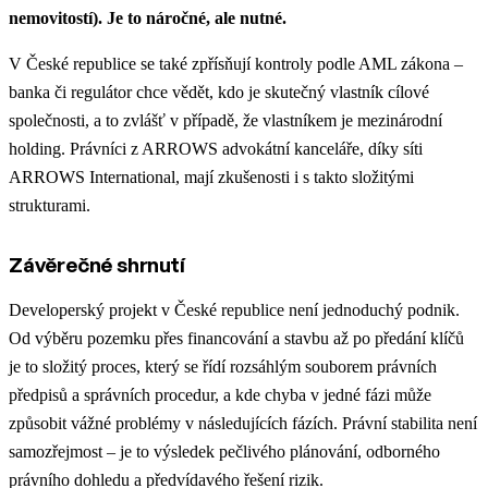
nemovitostí). Je to náročné, ale nutné.
V České republice se také zpřísňují kontroly podle AML zákona –
banka či regulátor chce vědět, kdo je skutečný vlastník cílové
společnosti, a to zvlášť v případě, že vlastníkem je mezinárodní
holding. Právníci z ARROWS advokátní kanceláře, díky síti
ARROWS International, mají zkušenosti i s takto složitými
strukturami.
Závěrečné shrnutí
Developerský projekt v České republice není jednoduchý podnik.
Od výběru pozemku přes financování a stavbu až po předání klíčů
je to složitý proces, který se řídí rozsáhlým souborem právních
předpisů a správních procedur, a kde chyba v jedné fázi může
způsobit vážné problémy v následujících fázích. Právní stabilita není
samozřejmost – je to výsledek pečlivého plánování, odborného
právního dohledu a předvídavého řešení rizik.