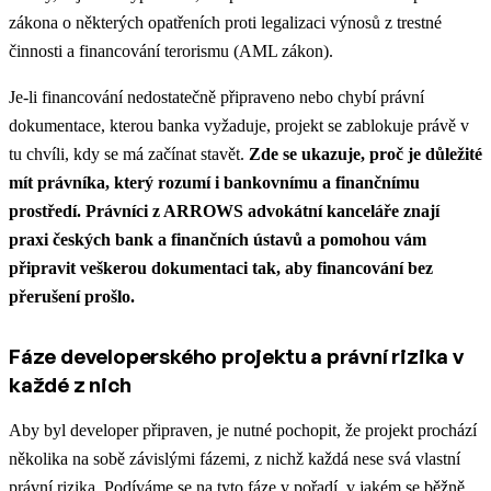
zákona o některých opatřeních proti legalizaci výnosů z trestné
činnosti a financování terorismu (AML zákon).
Je-li financování nedostatečně připraveno nebo chybí právní
dokumentace, kterou banka vyžaduje, projekt se zablokuje právě v
tu chvíli, kdy se má začínat stavět.
Zde se ukazuje, proč je důležité
mít právníka, který rozumí i bankovnímu a finančnímu
prostředí. Právníci z ARROWS advokátní kanceláře znají
praxi českých bank a finančních ústavů a pomohou vám
připravit veškerou dokumentaci tak, aby financování bez
přerušení prošlo.
Fáze developerského projektu a právní rizika v
každé z nich
Aby byl developer připraven, je nutné pochopit, že projekt prochází
několika na sobě závislými fázemi, z nichž každá nese svá vlastní
právní rizika. Podíváme se na tyto fáze v pořadí, v jakém se běžně