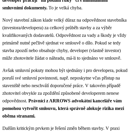
developer pracují "na podání ruky" či s minimálními
smluvními dokumenty.
To je velká chyba.
Nový stavební zákon klade velký důraz na odpovědnost stavebníka
(investora/developera) za celkový průběh stavby a za výběr
kvalifikovaných dodavatelů. Odpovědnost za vady a škody je vždy
primárně nutné pečlivě sjednat ve smlouvě o dílo. Pokud se tedy
stavba zpozdí nebo obsahuje chyby, developer (vlastně investor)
může zhotovitele žádat o náhradu, má-li to sjednáno ve smlouvě.
Avšak smluvní pokuty mohou být sjednány i pro developera, pokud
poruší své smluvní povinnosti, např. neposkytne včas přístup na
staveniště nebo neschválí doporučené práce. V takovém případě
zhotovitel obvykle za zpoždění způsobené developerem nenese
odpovědnost.
Právníci z ARROWS advokátní kanceláře vám
pomohou vytvořit smlouvu, která správně alokuje rizika mezi
oběma stranami.
Dalším kritickým prvkem je řešení změn během stavby. V praxi