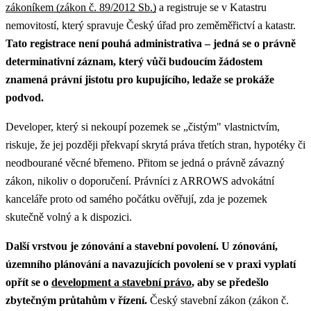
zákoníkem (zákon č. 89/2012 Sb.)
a registruje se v Katastru
nemovitostí, který spravuje Český úřad pro zeměměřictví a katastr.
Tato registrace není pouhá administrativa – jedná se o právně
determinativní záznam, který vůči budoucím žádostem
znamená právní jistotu pro kupujícího, ledaže se prokáže
podvod.
Developer, který si nekoupí pozemek se „čistým" vlastnictvím,
riskuje, že jej později překvapí skrytá práva třetích stran, hypotéky či
neodbourané věcné břemeno. Přitom se jedná o právně závazný
zákon, nikoliv o doporučení. Právníci z ARROWS advokátní
kanceláře proto od samého počátku ověřují, zda je pozemek
skutečně volný a k dispozici.
Další vrstvou je zónování a stavební povolení.
U zónování,
územního plánování a navazujících povolení se v praxi vyplatí
opřít se o
development a stavební právo
, aby se předešlo
zbytečným průtahům v řízení.
Český stavební zákon (zákon č.