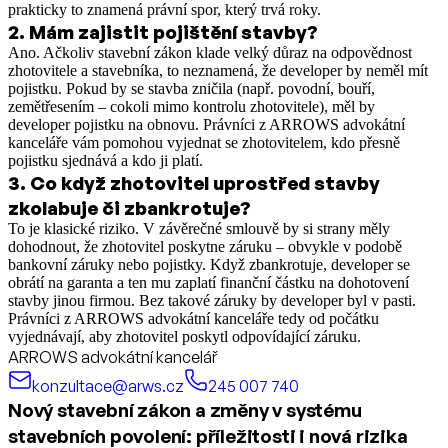
prakticky to znamená právní spor, který trvá roky.
2
.
Mám zajistit pojištění stavby?
Ano. Ačkoliv stavební zákon klade velký důraz na odpovědnost
zhotovitele a stavebníka, to neznamená, že developer by neměl mít
pojistku. Pokud by se stavba zničila (např. povodní, bouří,
zemětřesením – cokoli mimo kontrolu zhotovitele), měl by
developer pojistku na obnovu. Právníci z ARROWS advokátní
kanceláře vám pomohou vyjednat se zhotovitelem, kdo přesně
pojistku sjednává a kdo ji platí.
3
.
Co když zhotovitel uprostřed stavby
zkolabuje či zbankrotuje?
To je klasické riziko. V závěrečné smlouvě by si strany měly
dohodnout, že zhotovitel poskytne záruku – obvykle v podobě
bankovní záruky nebo pojistky. Když zbankrotuje, developer se
obrátí na garanta a ten mu zaplatí finanční částku na dohotovení
stavby jinou firmou. Bez takové záruky by developer byl v pasti.
Právníci z ARROWS advokátní kanceláře tedy od počátku
vyjednávají, aby zhotovitel poskytl odpovídající záruku.
ARROWS advokátní kancelář
konzultace@arws.cz
245 007 740
Nový stavební zákon a změny v systému
stavebních povolení: příležitosti i nová rizika