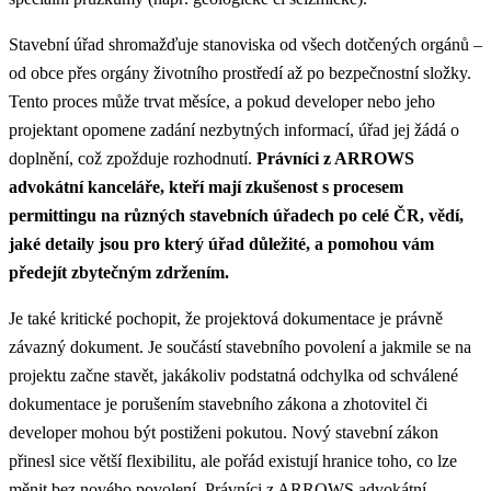
Stavební úřad shromažďuje stanoviska od všech dotčených orgánů –
od obce přes orgány životního prostředí až po bezpečnostní složky.
Tento proces může trvat měsíce, a pokud developer nebo jeho
projektant opomene zadání nezbytných informací, úřad jej žádá o
doplnění, což zpožduje rozhodnutí.
Právníci z ARROWS
advokátní kanceláře, kteří mají zkušenost s procesem
permittingu na různých stavebních úřadech po celé ČR, vědí,
jaké detaily jsou pro který úřad důležité, a pomohou vám
předejít zbytečným zdržením.
Je také kritické pochopit, že projektová dokumentace je právně
závazný dokument. Je součástí stavebního povolení a jakmile se na
projektu začne stavět, jakákoliv podstatná odchylka od schválené
dokumentace je porušením stavebního zákona a zhotovitel či
developer mohou být postiženi pokutou. Nový stavební zákon
přinesl sice větší flexibilitu, ale pořád existují hranice toho, co lze
měnit bez nového povolení. Právníci z ARROWS advokátní