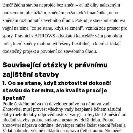
téměř žádná stavba neprojde bez změn – ať už díky nalezeným
podzemním překážkám, změnám požadavků finančníka, nebo
změnám rozhodnutí stavebního úřadu. Pokud je stavební smlouva
vágní na téma "co se stane, když se změní", vzniká zde prostor pro
spory. Právníci z ARROWS advokátní kanceláře vám pomohou
určit, které změny mohou být řešeny flexibilně, a které si žádají
dodatečný projekt a povolení od stavebního úřadu.
Související otázky k právnímu
zajištění stavby
1
.
Co se stane, když zhotovitel dokončí
stavbu do termínu, ale kvalita prací je
špatná?
Podle českého práva má developer právo na nápravu vad.
Zhotovitel musí provést všechny vady bezplatně během záruční
doby (neboli doby odpovědnosti za vady) – obvykle 12 měsíců od
předání stavby, pokud smlouva nestanoví delší dobu. Pokud
zhotovitel nápravu odmítne, developer může žádat soudní řešení a
žádat náhradu, včetně nákladů na opravu třetí stranou. Nicméně