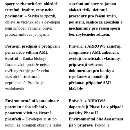
spory se zhotovitelem ohledně
stavební smlouvy se jasnou
termínů, kvality, ceny nebo
alokací rizik, definují
povinností
– Stavba se zpozdí,
procedury pro řešení změn,
objeví se vícenáklady a developer
pojištění, sankce za zpoždění a
není schopen vymáhat práva,
mechanismy pro řešení sporů
protože smlouva je nejasná.
bez zbytečného zdržení.
Porušení předpisů o protipraní
Právníci z ARROWS zajišťují
peněz nebo selhání AML
compliance s AML zákonem,
kontrol
– Banka blokuje
ověřují beneficiální vlastníky,
financování, protože nejsou
připravují veškerou
ověřeny zdroje peněz nebo
dokumentaci pro banky a
vlastnická struktura je
regulátory a pomáhají
neprůhledná. Projekt je
překonat případné AML
zablokován.
blokády.
Environmentální kontaminace
Právníci z ARROWS
pozemku nebo selhání v
doporučují Phase I a v případě
posouzení vlivů na životní
potřeby Phase II
prostředí
– Developer zjistí po
Environmental Site Assessment
koupi, že pozemek obsahuje těžké
již v přípravě.
Pokud je