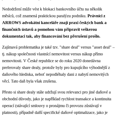
Nedodržení může vést k blokaci bankovního účtu na několik
měsíců, což znamená praktickou paralýzu podniku.
Právníci z
ARROWS advokátní kanceláře znají praxi českých bank a
finančních ústavů a pomohou vám připravit veškerou
dokumentaci tak, aby financování bez přerušení prošlo.
Zajímavá problematika je také tzv. "share deal" versus "asset deal" –
tj. nákup společnosti vlastnící nemovitost versus nákup přímo
nemovitosti. V České republice se do roku 2020 donedávna
preferovaly share dealy, protože byly pro kupujícího výhodnější z
daňového hlediska, neboť nepodléhaly dani z nabytí nemovitých
věcí. Tato daň byla však zrušena.
Přesto si share dealy stále udržují svou relevanci pro jiné daňové a
obchodní důvody, jako je například rychlost transakce a kontinuita
operací (stávající smlouvy o pronájmu či provozu zůstávají v
platnosti), případně další specifické daňové optimalizace, jako je