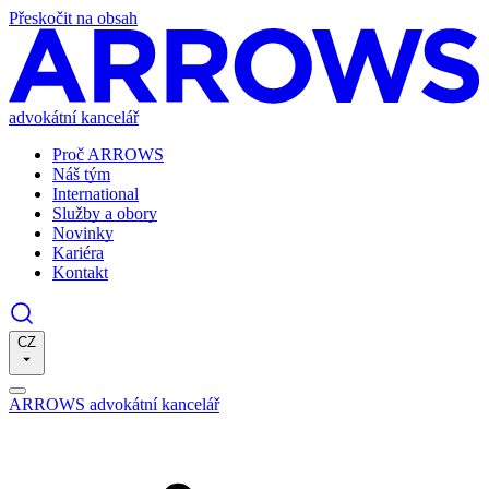
Přeskočit na obsah
advokátní kancelář
Proč ARROWS
Náš tým
International
Služby a obory
Novinky
Kariéra
Kontakt
CZ
ARROWS advokátní kancelář