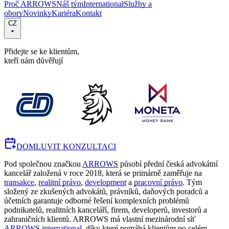
Proč ARROWS
Náš tým
International
Služby a
obory
Novinky
Kariéra
Kontakt
CZ
Přidejte se ke klientům,
kteří nám důvěřují
DOMLUVIT KONZULTACI
Pod společnou značkou
ARROWS
působí přední česká advokátní
kancelář založená v roce 2018, která se primárně zaměřuje na
transakce
,
realitní právo
,
development
a
pracovní právo
. Tým
složený ze zkušených advokátů, právníků, daňových poradců a
účetních garantuje odborné řešení komplexních problémů
podnikatelů, realitních kanceláří, firem, developerů, investorů a
zahraničních klientů. ARROWS má vlastní mezinárodní síť
ARROWS international
, díky které pomáhá klientům po celém