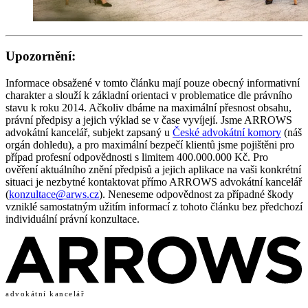
Upozornění:
Informace obsažené v tomto článku mají pouze obecný informativní
charakter a slouží k základní orientaci v problematice dle právního
stavu k roku 2014. Ačkoliv dbáme na maximální přesnost obsahu,
právní předpisy a jejich výklad se v čase vyvíjejí. Jsme ARROWS
advokátní kancelář, subjekt zapsaný u
České advokátní komory
(náš
orgán dohledu), a pro maximální bezpečí klientů jsme pojištěni pro
případ profesní odpovědnosti s limitem 400.000.000 Kč. Pro
ověření aktuálního znění předpisů a jejich aplikace na vaši konkrétní
situaci je nezbytné kontaktovat přímo ARROWS advokátní kancelář
(
konzultace@arws.cz
). Neneseme odpovědnost za případné škody
vzniklé samostatným užitím informací z tohoto článku bez předchozí
individuální právní konzultace.
advokátní kancelář