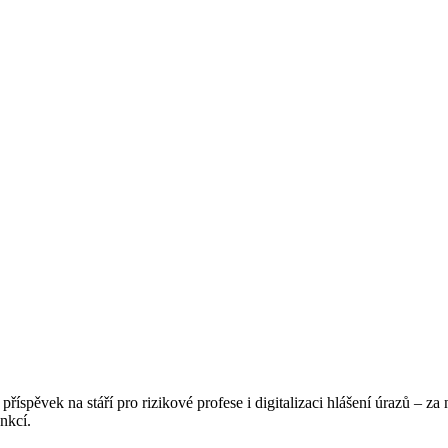
íspěvek na stáří pro rizikové profese i digitalizaci hlášení úrazů – z
ankcí.