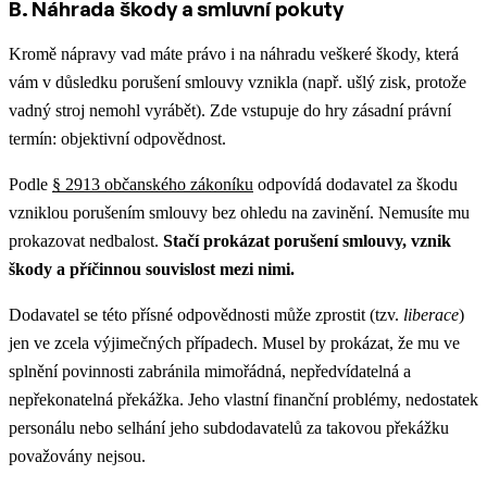
B. Náhrada škody a smluvní pokuty
Kromě nápravy vad máte právo i na náhradu veškeré škody, která
vám v důsledku porušení smlouvy vznikla (např. ušlý zisk, protože
vadný stroj nemohl vyrábět). Zde vstupuje do hry zásadní právní
termín: objektivní odpovědnost.
Podle
§ 2913 občanského zákoníku
odpovídá dodavatel za škodu
vzniklou porušením smlouvy bez ohledu na zavinění. Nemusíte mu
prokazovat nedbalost.
Stačí prokázat porušení smlouvy, vznik
škody a příčinnou souvislost mezi nimi.
Dodavatel se této přísné odpovědnosti může zprostit (tzv.
liberace
)
jen ve zcela výjimečných případech. Musel by prokázat, že mu ve
splnění povinnosti zabránila mimořádná, nepředvídatelná a
nepřekonatelná překážka. Jeho vlastní finanční problémy, nedostatek
personálu nebo selhání jeho subdodavatelů za takovou překážku
považovány nejsou.