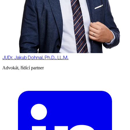
JUDr. Jakub Dohnal, Ph.D., LL.M.
Advokát, řídící partner