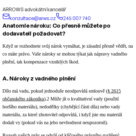
ARROWS advokátní kancelář
konzultace@arws.cz
245 007 740
Anatomie nároku: Co přesně můžete po
dodavateli požadovat?
Když se rozhodnete svůj nárok vymáhat, je zásadní přesně vědět, na
co máte právo. Vaše nároky se mohou týkat jak nápravy vadného
plnění, tak kompenzace vzniklých škod.
A. Nároky z vadného plnění
Dílo má vadu, pokud jednoduše neodpovídá smlouvě (
§ 2615
občanského zákoníku
).
2
Může jít o kvalitativní vady (použití
horšího materiálu), nedodělky (chybějící části díla) nebo vady
materiálu, za které zhotovitel odpovídá, i když jste mu materiál
dodali vy (pokud vás na jeho nevhodnost neupozornil).
Rozsah vašich práv se odvíjí od klíčového právního rozlišení: