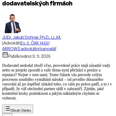
dodavatelských firmách
JUDr. Jakub Dohnal, Ph.D., LL.M.
|
Advokát
|
Ev. č. ČAK 14551
ARROWS advokátní kancelář
Publikováno:
3. 11. 2025
Dodavatel nedodal zboží včas, provedené práce mají zásadní vady
nebo se projekt zpozdil a vaše firma nyní přichází o peníze a
reputaci? Nejste v tom sami. Tento článek vás provede celým
procesem soudního vymáhání nároků – od prvního důrazného
varování až po úspěšné získání toho, co vám po právu patří, a to i v
případě, že váš obchodní partner sídlí v zahraničí. Zjistíte, jaké
konkrétní kroky podniknout a jakým nákladným chybám se
vyhnout.
Obsah článku