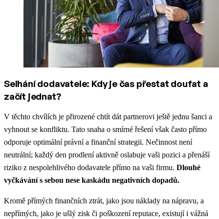
Selhání dodavatele: Kdy je čas přestat doufat a
začít jednat?
V těchto chvílích je přirozené chtít dát partnerovi ještě jednu šanci a
vyhnout se konfliktu. Tato snaha o smírné řešení však často přímo
odporuje optimální právní a finanční strategii. Nečinnost není
neutrální; každý den prodlení aktivně oslabuje vaši pozici a přenáší
riziko z nespolehlivého dodavatele přímo na vaši firmu.
Dlouhé
vyčkávání s sebou nese kaskádu negativních dopadů.
Kromě přímých finančních ztrát, jako jsou náklady na nápravu, a
nepřímých, jako je ušlý zisk či poškození reputace, existují i vážná