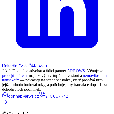
LinkedIn
|
Ev. č. ČAK 14551
Jakub Dohnal je advokát a řídící partner
ARROWS
. Věnuje se
prodejům firem
, majetkovým vstupům investorů a
nemovitostním
transakcím
— nejčastěji na straně vlastníka, který prodává firmu,
jejíž hodnotu budoval roky, a potřebuje, aby transakce dopadla za
dohodnutých podmínek.
dohnal@arws.cz
245 007 742