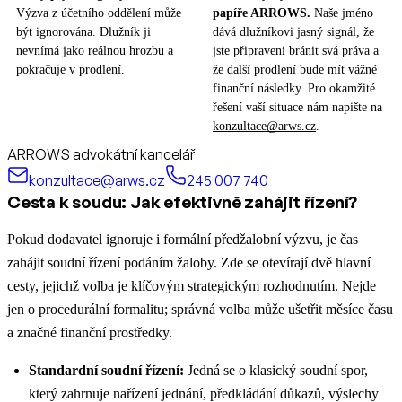
Výzva z účetního oddělení může
papíře ARROWS.
Naše jméno
být ignorována. Dlužník ji
dává dlužníkovi jasný signál, že
nevnímá jako reálnou hrozbu a
jste připraveni bránit svá práva a
pokračuje v prodlení.
že další prodlení bude mít vážné
finanční následky. Pro okamžité
řešení vaší situace nám napište na
konzultace@arws.cz
.
ARROWS advokátní kancelář
konzultace@arws.cz
245 007 740
Cesta k soudu: Jak efektivně zahájit řízení?
Pokud dodavatel ignoruje i formální předžalobní výzvu, je čas
zahájit soudní řízení podáním žaloby. Zde se otevírají dvě hlavní
cesty, jejichž volba je klíčovým strategickým rozhodnutím. Nejde
jen o procedurální formalitu; správná volba může ušetřit měsíce času
a značné finanční prostředky.
Standardní soudní řízení:
Jedná se o klasický soudní spor,
který zahrnuje nařízení jednání, předkládání důkazů, výslechy