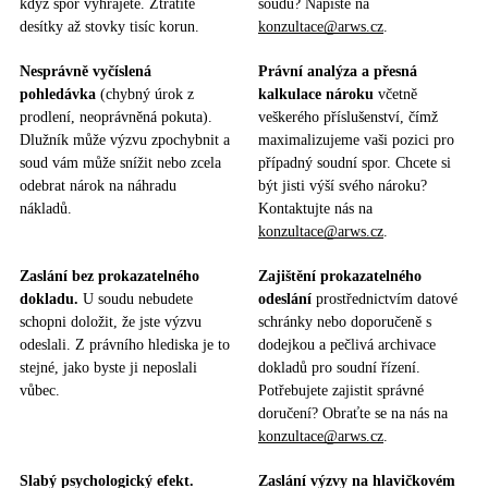
když spor vyhrajete. Ztratíte
soudu? Napište na
desítky až stovky tisíc korun.
konzultace@arws.cz
.
Nesprávně vyčíslená
Právní analýza a přesná
pohledávka
(chybný úrok z
kalkulace nároku
včetně
prodlení, neoprávněná pokuta).
veškerého příslušenství, čímž
Dlužník může výzvu zpochybnit a
maximalizujeme vaši pozici pro
soud vám může snížit nebo zcela
případný soudní spor. Chcete si
odebrat nárok na náhradu
být jisti výší svého nároku?
nákladů.
Kontaktujte nás na
konzultace@arws.cz
.
Zaslání bez prokazatelného
Zajištění prokazatelného
dokladu.
U soudu nebudete
odeslání
prostřednictvím datové
schopni doložit, že jste výzvu
schránky nebo doporučeně s
odeslali. Z právního hlediska je to
dodejkou a pečlivá archivace
stejné, jako byste ji neposlali
dokladů pro soudní řízení.
vůbec.
Potřebujete zajistit správné
doručení? Obraťte se na nás na
konzultace@arws.cz
.
Slabý psychologický efekt.
Zaslání výzvy na hlavičkovém