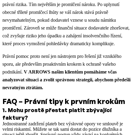
právní rizika. Tím největším je promlčení nároku. Po uplynutí
obecné tříleté promlčecí lhůty se váš nárok stává právně
nevymahatelným, pokud dodavatel vznese u soudu námitku
promlčení. Zároveň se může finanční situace dodavatele zhoršovat,
což zvyšuje riziko jeho úpadku a zahájení insolvenčního řízení,
které proces vymožení pohledávky dramaticky komplikuje.
Právní pomoc proto není jen nástrojem pro řešení již vzniklého
sporu, ale především proaktivním krokem k ochraně vašeho
podnikání.
V ARROWS našim klientům pomáháme včas
analyzovat situaci a zvolit správnou strategii, abychom předešli
nevratným ztrátám.
FAQ – Právní tipy k prvním krokům
1
.
Mohu prostě přestat platit zbývající
faktury?
Jednostranné zadržení plateb bez výslovné opory ve smlouvě je
velmi riskantní. Můžete se tak sami dostat do pozice dlužníka a
situaci ještě zhoršit. Správný postup vždy závisí na konkrétních