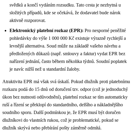
svědků a končí vydáním rozsudku. Tato cesta je nezbytná u
složitých případů, kde se očekává, že dodavatel bude nárok
aktivně rozporovat.
Elektronický platební rozkaz (EPR):
Pro nesporné peněžité
pohledávky do výše 1 000 000 Kč existuje výrazně rychlejší a
levnější alternativa. Soud může na základě vašeho návrhu a
předložených důkazů (např. smlouvy a faktur) vydat EPR bez
nařízení jednání, často během několika týdnů. Soudní poplatek
je navíc nižší než u standardní žaloby.
Atraktivita EPR má však svá úskalí. Pokud dlužník proti platebnímu
rozkazu podá do 15 dnů od doručení tzv. odpor (což je jednoduchý
úkon bez nutnosti odůvodnění), platební rozkaz se tím automaticky
ruší a řízení se překlopí do standardního, delšího a nákladnějšího
soudního sporu. Další podmínkou je, že EPR musí být doručen
dlužníkovi do vlastních rukou, což je problematické, pokud se
dlužník skrývá nebo přebírání pošty záměrně odmítá.