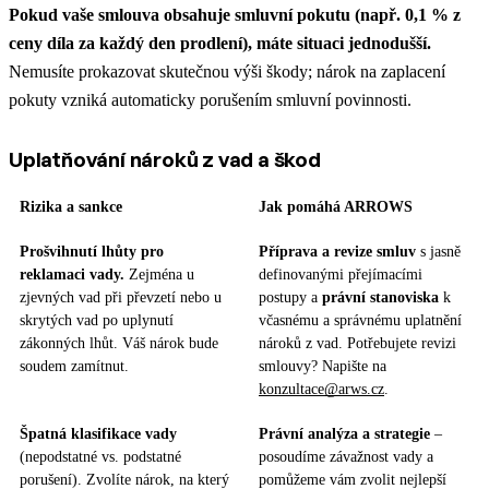
Pokud vaše smlouva obsahuje smluvní pokutu (např. 0,1 % z
ceny díla za každý den prodlení), máte situaci jednodušší.
Nemusíte prokazovat skutečnou výši škody; nárok na zaplacení
pokuty vzniká automaticky porušením smluvní povinnosti.
Uplatňování nároků z vad a škod
Rizika a sankce
Jak pomáhá ARROWS
Prošvihnutí lhůty pro
Příprava a revize smluv
s jasně
reklamaci vady.
Zejména u
definovanými přejímacími
zjevných vad při převzetí nebo u
postupy a
právní stanoviska
k
skrytých vad po uplynutí
včasnému a správnému uplatnění
zákonných lhůt. Váš nárok bude
nároků z vad. Potřebujete revizi
soudem zamítnut.
smlouvy? Napište na
konzultace@arws.cz
.
Špatná klasifikace vady
Právní analýza a strategie
–
(nepodstatné vs. podstatné
posoudíme závažnost vady a
porušení). Zvolíte nárok, na který
pomůžeme vám zvolit nejlepší