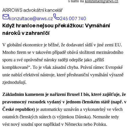
s námi na
konzultace@arws.cz
.
ARROWS advokátní kancelář
konzultace@arws.cz
245 007 740
Když hranice nejsou překážkou: Vymáhání
nároků v zahraničí
V globální ekonomice je běžné, že dodavatel sídlí v jiné zemi EU.
Mnoho firem se v takovém případě obává složitosti mezinárodního
sporu a své oprávněné nároky raději odepíše jako „příliš
komplikované“. To je však zásadní chyba. Právní rámec Evropské
unie nabízí efektivní nástroje, které přeshraniční vymáhání výrazně
zjednodušují.
Základním kamenem je nařízení Brusel I bis, které zajišťuje, že
pravomocný rozsudek vydaný v jednom členském státě (např. v
České republice)
je automaticky uznáván a vykonatelný ve všech
ostatních členských státech (s výjimkou Dánska). Nemusíte tedy
vést nový soudní spor například v Německu nebo Polsku.