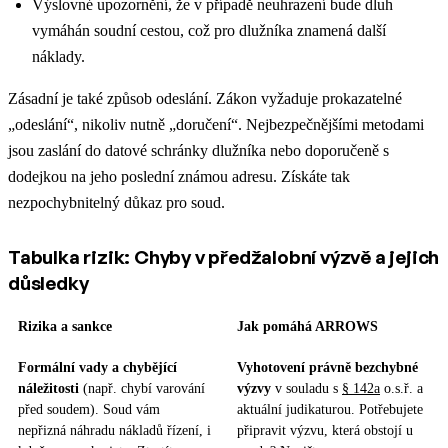
Výslovné upozornění, že v případě neuhrazení bude dluh
vymáhán soudní cestou, což pro dlužníka znamená další
náklady.
Zásadní je také způsob odeslání. Zákon vyžaduje prokazatelné
„odeslání“, nikoliv nutně „doručení“. Nejbezpečnějšími metodami
jsou zaslání do datové schránky dlužníka nebo doporučeně s
dodejkou na jeho poslední známou adresu. Získáte tak
nezpochybnitelný důkaz pro soud.
Tabulka rizik: Chyby v předžalobní výzvě a jejich
důsledky
Rizika a sankce
Jak pomáhá ARROWS
Formální vady a chybějící
Vyhotovení právně bezchybné
náležitosti
(např. chybí varování
výzvy
v souladu s
§ 142a
o.s.ř. a
před soudem). Soud vám
aktuální judikaturou. Potřebujete
nepřizná náhradu nákladů řízení, i
připravit výzvu, která obstojí u