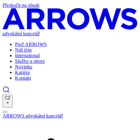
Přeskočit na obsah
advokátní kancelář
Proč ARROWS
Náš tým
International
Služby a obory
Novinky
Kariéra
Kontakt
CZ
ARROWS advokátní kancelář