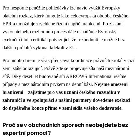
Pro nesporné peněžité pohledávky lze navíc využít Evropský
platební rozkaz, který funguje jako celoevropská obdoba českého
EPR a umožňuje zrychlené řízení napříč hranicemi. Po získání
vykonatelného rozhodnutí proces dále usnadňuje Evropský
exekuční titul, certifikát potvrzující, že rozhodnutí je možné bez
dalších průtahů vykonat kdekoli v EU.
Pro mnoho firem je však představa koordinace právních kroků v cizí
zemi stále odrazující. Právě zde se projevuje síla naší mezinárodní
sítě. Díky deset let budované síti ARROWS International řešíme
případy s mezinárodním prvkem na denní bázi.
Nejsme omezeni
hranicemi – zajistíme pro vás uznání českého rozsudku v
zahraničí a ve spolupráci s našimi partnery dovedeme exekuci
do úspěšného konce přímo v zemi sídla vašeho dodavatele.
Proč se v obchodních sporech neobejdete bez
expertní pomoci?