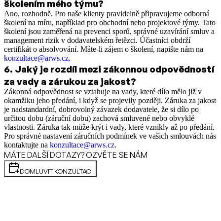
školením mého týmu?
Ano, rozhodně. Pro naše klienty pravidelně připravujeme odborná
školení na míru, například pro obchodní nebo projektové týmy. Tato
školení jsou zaměřená na prevenci sporů, správné uzavírání smluv a
management rizik v dodavatelském řetězci. Účastníci obdrží
certifikát o absolvování. Máte-li zájem o školení, napište nám na
konzultace@arws.cz
.
6
.
Jaký je rozdíl mezi zákonnou odpovědností
za vady a zárukou za jakost?
Zákonná odpovědnost se vztahuje na vady, které dílo mělo již v
okamžiku jeho předání, i když se projevily později. Záruka za jakost
je nadstandardní, dobrovolný závazek dodavatele, že si dílo po
určitou dobu (záruční dobu) zachová smluvené nebo obvyklé
vlastnosti. Záruka tak může krýt i vady, které vznikly až po předání.
Pro správné nastavení záručních podmínek ve vašich smlouvách nás
kontaktujte na
konzultace@arws.cz
.
MÁTE DALŠÍ DOTAZY? OZVĚTE SE NÁM
DOMLUVIT KONZULTACI