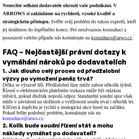
Nenechte selhání dodavatele ohrozit vaše podnikání. V
ARROWS si zakládáme na rychlosti, vysoké kvalitě a
strategickém přístupu.
Svěřte svůj problém do rukou expertů, kteří
jej dotáhnou do úspěšného konce. Pro nezávaznou konzultaci a
posouzení vašeho případu nás kontaktujte na
konzultace@arws.cz
.
FAQ – Nejčastější právní dotazy k
vymáhání nároků po dodavatelích
1
.
Jak dlouho celý proces od předžalobní
výzvy po vymožení peněz trvá?
Délka se výrazně liší. Předžalobní fáze může zabrat několik týdnů.
Řízení o elektronickém platebním rozkazu může být otázkou
měsíců, pokud dlužník nepodá odpor. Standardní soudní spor však
může v závislosti na složitosti a vytíženosti soudu trvat i několik let.
Klíčem k úspěchu je rychlá a strategická akce hned na začátku.
Pokud řešíte podobný problém, kontaktujte nás na
konzultace@arws.cz
.
2
.
Kolik bude soudní řízení stát a mohu
náklady vymáhat po dodavateli?