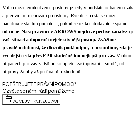
Volba mezi těmito dvěma postupy je tedy v podstatě odhadem rizika
a předvídáním chování protistrany. Rychlejší cesta se může
paradoxně stát tou pomalejší, pokud se reakce dodavatele špatně
odhadne.
Naši právníci v ARROWS nejdříve pečlivě zanalyzují
vaši situaci a doporučí nejefektivnější postup. Zvážíme
pravděpodobnost, že dlužník podá odpor, a posoudíme, zda je
rychlejší cesta přes EPR skutečně tou nejlepší pro vás.
V obou
případech pro vás zajistíme kompletní zastupování u soudů, od
přípravy žaloby až po finální rozhodnutí.
POTŘEBUJETE PRÁVNÍ POMOC?
Ozvěte se nám, rádi pomůžeme.
DOMLUVIT KONZULTACI