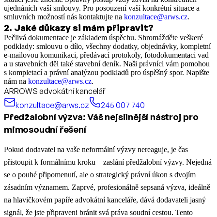
ujednáních vaší smlouvy. Pro posouzení vaší konkrétní situace a
smluvních možností nás kontaktujte na
konzultace@arws.cz
.
2
.
Jaké důkazy si mám připravit?
Pečlivá dokumentace je základem úspěchu. Shromážděte veškeré
podklady: smlouvu o dílo, všechny dodatky, objednávky, kompletní
e-mailovou komunikaci, předávací protokoly, fotodokumentaci vad
a u stavebních děl také stavební deník. Naši právníci vám pomohou
s kompletací a právní analýzou podkladů pro úspěšný spor. Napište
nám na
konzultace@arws.cz
.
ARROWS advokátní kancelář
konzultace@arws.cz
245 007 740
Předžalobní výzva: Váš nejsilnější nástroj pro
mimosoudní řešení
Pokud dodavatel na vaše neformální výzvy nereaguje, je čas
přistoupit k formálnímu kroku – zaslání předžalobní výzvy. Nejedná
se o pouhé připomenutí, ale o strategický právní úkon s dvojím
zásadním významem. Zaprvé, profesionálně sepsaná výzva, ideálně
na hlavičkovém papíře advokátní kanceláře, dává dodavateli jasný
signál, že jste připraveni bránit svá práva soudní cestou. Tento