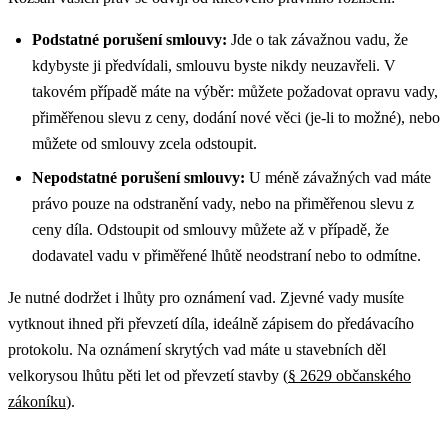
Podstatné porušení smlouvy:
Jde o tak závažnou vadu, že
kdybyste ji předvídali, smlouvu byste nikdy neuzavřeli. V
takovém případě máte na výběr: můžete požadovat opravu vady,
přiměřenou slevu z ceny, dodání nové věci (je-li to možné), nebo
můžete od smlouvy zcela odstoupit.
Nepodstatné porušení smlouvy:
U méně závažných vad máte
právo pouze na odstranění vady, nebo na přiměřenou slevu z
ceny díla. Odstoupit od smlouvy můžete až v případě, že
dodavatel vadu v přiměřené lhůtě neodstraní nebo to odmítne.
Je nutné dodržet i lhůty pro oznámení vad. Zjevné vady musíte
vytknout ihned při převzetí díla, ideálně zápisem do předávacího
protokolu. Na oznámení skrytých vad máte u stavebních děl
velkorysou lhůtu pěti let od převzetí stavby (
§ 2629 občanského
zákoníku
).