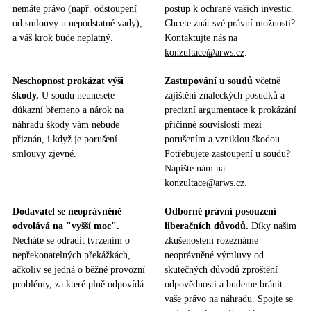
nemáte právo (např. odstoupení
postup k ochraně vašich investic.
od smlouvy u nepodstatné vady),
Chcete znát své právní možnosti?
a váš krok bude neplatný.
Kontaktujte nás na
konzultace@arws.cz
.
Neschopnost prokázat výši
Zastupování u soudů
včetně
škody.
U soudu neunesete
zajištění znaleckých posudků a
důkazní břemeno a nárok na
precizní argumentace k prokázání
náhradu škody vám nebude
příčinné souvislosti mezi
přiznán, i když je porušení
porušením a vzniklou škodou.
smlouvy zjevné.
Potřebujete zastoupení u soudu?
Napište nám na
konzultace@arws.cz
.
Dodavatel se neoprávněně
Odborné právní posouzení
odvolává na "vyšší moc".
liberačních důvodů.
Díky našim
Necháte se odradit tvrzením o
zkušenostem rozeznáme
nepřekonatelných překážkách,
neoprávněné výmluvy od
ačkoliv se jedná o běžné provozní
skutečných důvodů zproštění
problémy, za které plně odpovídá.
odpovědnosti a budeme bránit
vaše právo na náhradu. Spojte se