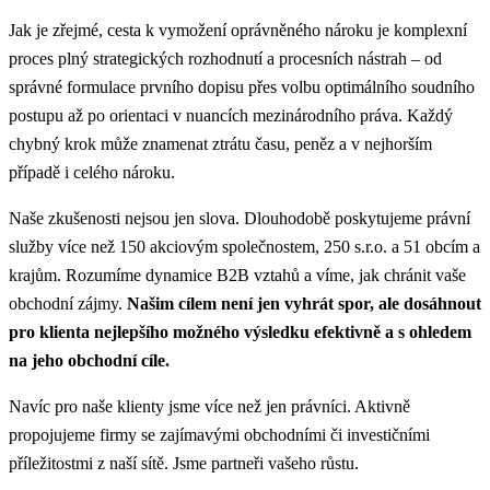
Jak je zřejmé, cesta k vymožení oprávněného nároku je komplexní
proces plný strategických rozhodnutí a procesních nástrah – od
správné formulace prvního dopisu přes volbu optimálního soudního
postupu až po orientaci v nuancích mezinárodního práva. Každý
chybný krok může znamenat ztrátu času, peněz a v nejhorším
případě i celého nároku.
Naše zkušenosti nejsou jen slova. Dlouhodobě poskytujeme právní
služby více než 150 akciovým společnostem, 250 s.r.o. a 51 obcím a
krajům. Rozumíme dynamice B2B vztahů a víme, jak chránit vaše
obchodní zájmy.
Našim cílem není jen vyhrát spor, ale dosáhnout
pro klienta nejlepšího možného výsledku efektivně a s ohledem
na jeho obchodní cíle.
Navíc pro naše klienty jsme více než jen právníci. Aktivně
propojujeme firmy se zajímavými obchodními či investičními
příležitostmi z naší sítě. Jsme partneři vašeho růstu.