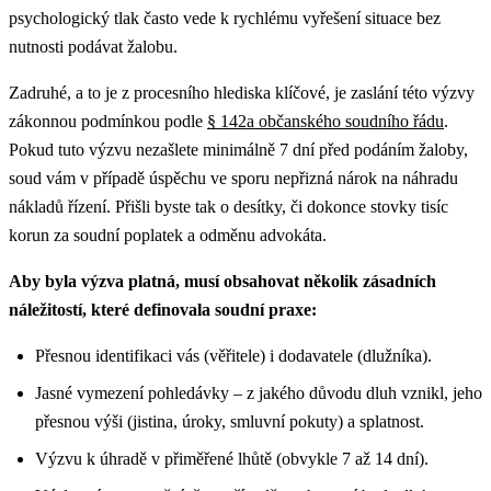
psychologický tlak často vede k rychlému vyřešení situace bez
nutnosti podávat žalobu.
Zadruhé, a to je z procesního hlediska klíčové, je zaslání této výzvy
zákonnou podmínkou podle
§ 142a občanského soudního řádu
.
Pokud tuto výzvu nezašlete minimálně 7 dní před podáním žaloby,
soud vám v případě úspěchu ve sporu nepřizná nárok na náhradu
nákladů řízení. Přišli byste tak o desítky, či dokonce stovky tisíc
korun za soudní poplatek a odměnu advokáta.
Aby byla výzva platná, musí obsahovat několik zásadních
náležitostí, které definovala soudní praxe:
Přesnou identifikaci vás (věřitele) i dodavatele (dlužníka).
Jasné vymezení pohledávky – z jakého důvodu dluh vznikl, jeho
přesnou výši (jistina, úroky, smluvní pokuty) a splatnost.
Výzvu k úhradě v přiměřené lhůtě (obvykle 7 až 14 dní).