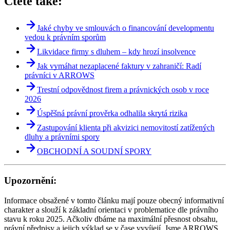
Čtěte také:
Jaké chyby ve smlouvách o financování developmentu
vedou k právním sporům
Likvidace firmy s dluhem – kdy hrozí insolvence
Jak vymáhat nezaplacené faktury v zahraničí: Radí
právníci v ARROWS
Trestní odpovědnost firem a právnických osob v roce
2026
Úspěšná právní prověrka odhalila skrytá rizika
Zastupování klienta při akvizici nemovitostí zatížených
dluhy a právními spory
OBCHODNÍ A SOUDNÍ SPORY
Upozornění:
Informace obsažené v tomto článku mají pouze obecný informativní
charakter a slouží k základní orientaci v problematice dle právního
stavu k roku 2025. Ačkoliv dbáme na maximální přesnost obsahu,
právní předpisy a jejich výklad se v čase vyvíjejí. Jsme ARROWS