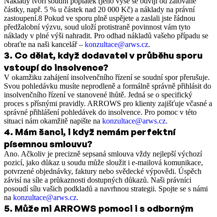
Náklady tvoří soudní poplatek (jeho výše se odvíjí od žalované
částky, např. 5 % u částek nad 20 000 Kč) a náklady na právní
zastoupení.8 Pokud ve sporu plně uspějete a zaslali jste řádnou
předžalobní výzvu, soud uloží protistraně povinnost vám tyto
náklady v plné výši nahradit. Pro odhad nákladů vašeho případu se
obraťte na naši kancelář –
konzultace@arws.cz
.
3
.
Co dělat, když dodavatel v průběhu sporu
vstoupí do insolvence?
V okamžiku zahájení insolvenčního řízení se soudní spor přerušuje.
Svou pohledávku musíte neprodleně a formálně správně přihlásit do
insolvenčního řízení ve stanovené lhůtě. Jedná se o specifický
proces s přísnými pravidly. ARROWS pro klienty zajišťuje včasné a
správné přihlášení pohledávek do insolvence. Pro pomoc v této
situaci nám okamžitě napište na
konzultace@arws.cz
.
4
.
Mám šanci, i když nemám perfektní
písemnou smlouvu?
Ano. Ačkoliv je precizně sepsaná smlouva vždy nejlepší výchozí
pozicí, jako důkaz u soudu může sloužit i e-mailová komunikace,
potvrzené objednávky, faktury nebo svědecké výpovědi. Úspěch
závisí na síle a průkaznosti dostupných důkazů. Naši právníci
posoudí sílu vašich podkladů a navrhnou strategii. Spojte se s námi
na
konzultace@arws.cz
.
5
.
Může mi ARROWS pomoci i s odborným