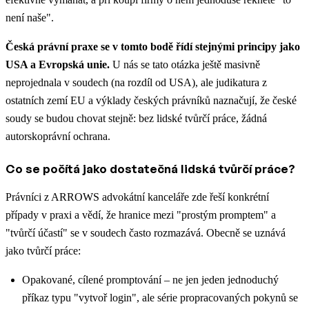
není naše".
Česká právní praxe se v tomto bodě řídí stejnými principy jako
USA a Evropská unie.
U nás se tato otázka ještě masivně
neprojednala v soudech (na rozdíl od USA), ale judikatura z
ostatních zemí EU a výklady českých právníků naznačují, že české
soudy se budou chovat stejně: bez lidské tvůrčí práce, žádná
autorskoprávní ochrana.
Co se počítá jako dostatečná lidská tvůrčí práce?
Právníci z ARROWS advokátní kanceláře zde řeší konkrétní
případy v praxi a vědí, že hranice mezi "prostým promptem" a
"tvůrčí účastí" se v soudech často rozmazává. Obecně se uznává
jako tvůrčí práce:
Opakované, cílené promptování – ne jen jeden jednoduchý
příkaz typu "vytvoř login", ale série propracovaných pokynů se