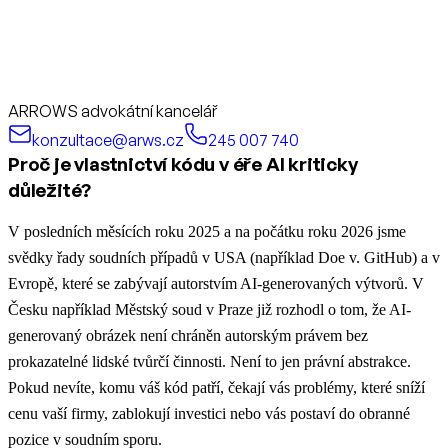
ARROWS advokátní kancelář
konzultace@arws.cz
245 007 740
Proč je vlastnictví kódu v éře AI kriticky
důležité?
V posledních měsících roku 2025 a na počátku roku 2026 jsme
svědky řady soudních případů v USA (například Doe v. GitHub) a v
Evropě, které se zabývají autorstvím AI-generovaných výtvorů. V
Česku například Městský soud v Praze již rozhodl o tom, že AI-
generovaný obrázek není chráněn autorským právem bez
prokazatelné lidské tvůrčí činnosti. Není to jen právní abstrakce.
Pokud nevíte, komu váš kód patří, čekají vás problémy, které sníží
cenu vaší firmy, zablokují investici nebo vás postaví do obranné
pozice v soudním sporu.