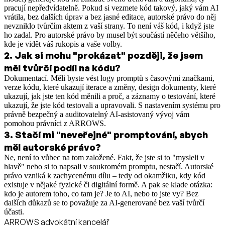
pracují nepředvídatelně. Pokud si vezmete kód takový, jaký vám AI
vrátila, bez dalších úprav a bez jasné editace, autorské právo do něj
nevzniklo tvůrčím aktem z vaší strany. To není váš kód, i když jste
ho zadal. Pro autorské právo by musel být součástí něčeho většího,
kde je vidět váš rukopis a vaše volby.
2
.
Jak si mohu "prokázat" později, že jsem
měl tvůrčí podíl na kódu?
Dokumentací. Měli byste vést logy promptů s časovými značkami,
verze kódu, které ukazují iterace a změny, design dokumenty, které
ukazují, jak jste ten kód měnili a proč, a záznamy o testování, které
ukazují, že jste kód testovali a upravovali. S nastavením systému pro
právně bezpečný a auditovatelný AI-asistovaný vývoj vám
pomohou právníci z ARROWS.
3
.
Stačí mi "neveřejné" promptování, abych
měl autorské právo?
Ne, není to vůbec na tom založené. Fakt, že jste si to "mysleli v
hlavě" nebo si to napsali v soukromém promptu, nestačí. Autorské
právo vzniká k zachycenému dílu – tedy od okamžiku, kdy kód
existuje v nějaké fyzické či digitální formě. A pak se klade otázka:
kdo je autorem toho, co tam je? Je to AI, nebo to jste vy? Bez
dalších důkazů se to považuje za AI-generované bez vaší tvůrčí
účasti.
ARROWS advokátní kancelář