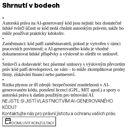
Shrnutí v bodech
•
Autorská práva na AI-generovaný kód jsou nejistá: bez dostatečné
lidské tvůrčí účasti se kód nedá chránit autorským právem, takže ho
může používat prakticky kdokoliv.
•
Zaměstnanci: kód patří zaměstnavateli, pokud je vytvořen v rámci
pracovních povinností; u AI-generovaného kódu je vhodné
dokumentovat lidské příspěvky a výslovně to ošetřit ve smlouvě.
•
Smluvčí a dodavatelé: bez písemné smlouvy s výslovným převzetím
práv kód patří developerovi, ne vám – to může zkomplikovat prodej
firmy, získávání financí nebo partnerství.
•
Rizika plynou ze tří zdrojů: bezpečnostní zranitelnosti v AI-
generovaném kódu, porušení licencí (GPL, MIT apod.) a spory o
autorská práva k datům použitým pro trénování AI.
NEJSTE SI JISTÍ VLASTNICTVÍM AI-GENEROVANÉHO
KÓDU?
Kontaktujte nás pro právní jistotu a ochranu vašich práv.
DOMLUVIT KONZULTACI