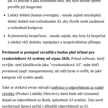
jak AI pracuje a jaká rozhodnutí dělá, aby bylo možné zpětně
prověřit její fungování.
Lidský dohled (human oversight) – musíte zajistit smysluplný
lidský dohled nad rozhodnutími AI, aby člověk mohl zasáhnout
a rozhodnutí korigovat.
Kybernetická bezpečnost – musíte zajistit, aby byla AI bezpečná
a odolná vůči útokům, manipulaci a neoprávněnému přístupu.
Povinnosti se postupně zavádějí a budou plně účinné pro
vysokorizikové AI systémy od srpna 2026.
Pokud software, který
vyvíjíte, není klasifikován jako "vysokorizikový AI", máte lehčí
povinnosti (např. transparentnost), ale měli byste si ověřit, do jaké
kategorie váš systém spadá.
Také se očekává revize stávající
směrnice o odpovědnosti za vadné
výrobky
(Product Liability Directive), která bude mít významný
dopad na odpovědnost za škody způsobené AI systémy. Tato nově
navrhovaná úprava počítá s přísnější odpovědností za AI.