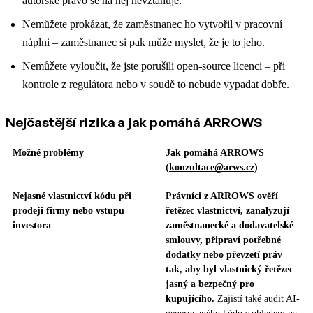
autorské právo se na něj nevztahuje.
Nemůžete prokázat, že zaměstnanec ho vytvořil v pracovní
náplni – zaměstnanec si pak může myslet, že je to jeho.
Nemůžete vyloučit, že jste porušili open-source licenci – při
kontrole z regulátora nebo v soudě to nebude vypadat dobře.
Nejčastější rizika a jak pomáhá ARROWS
Možné problémy
Jak pomáhá ARROWS
(
konzultace@arws.cz
)
Nejasné vlastnictví kódu při
Právníci z ARROWS ověří
prodeji firmy nebo vstupu
řetězec vlastnictví, zanalyzují
investora
zaměstnanecké a dodavatelské
smlouvy, připraví potřebné
dodatky nebo převzetí práv
tak, aby byl vlastnický řetězec
jasný a bezpečný pro
kupujícího.
Zajistí také audit AI-