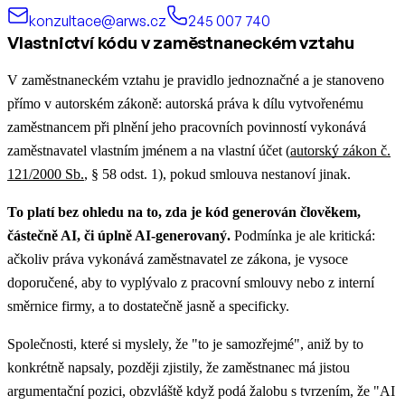
konzultace@arws.cz
245 007 740
Vlastnictví kódu v zaměstnaneckém vztahu
V zaměstnaneckém vztahu je pravidlo jednoznačné a je stanoveno
přímo v autorském zákoně: autorská práva k dílu vytvořenému
zaměstnancem při plnění jeho pracovních povinností vykonává
zaměstnavatel vlastním jménem a na vlastní účet (
autorský zákon č.
121/2000 Sb.
, § 58 odst. 1), pokud smlouva nestanoví jinak.
To platí bez ohledu na to, zda je kód generován člověkem,
částečně AI, či úplně AI-generovaný.
Podmínka je ale kritická:
ačkoliv práva vykonává zaměstnavatel ze zákona, je vysoce
doporučené, aby to vyplývalo z pracovní smlouvy nebo z interní
směrnice firmy, a to dostatečně jasně a specificky.
Společnosti, které si myslely, že "to je samozřejmé", aniž by to
konkrétně napsaly, později zjistily, že zaměstnanec má jistou
argumentační pozici, obzvláště když podá žalobu s tvrzením, že "AI