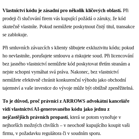
Vlastnictví kódu je zásadní pro několik klíčových oblastí.
Při
prodeji či slučování firem vás kupující požádá o záruky, že kód
skutečně vlastníte. Pokud nemůžete poskytnout čistý titul, transakce
se zablokuje.
Při smluvních závazcích s klienty slibujete exkluzivitu kódu; pokud
ho nevlastníte, porušujete smlouvu a riskujete soud. Při licencování
bez jasného vlastnictví nemůžete kód poskytovat třetím stranám a
nejste schopni vymáhat svá práva. Nakonec, bez vlastnictví
nemůžete efektivně chránit konkurenční výhodu jako obchodní
tajemství a vaše investice do vývoje může být obtížně zpeněžitelná.
To je důvod, proč právníci z ARROWS advokátní kanceláře
vidí vlastnictví AI-generovaného kódu jako jednu z
nejčastějších právních propastí
, která se potom vynořuje v
nejhorších možných chvílích – v neochotě kupujícího koupit vaši
firmu, v požadavku regulátora či v soudním sporu.