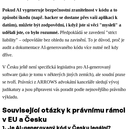
Pokud AI vygeneruje bezpečnostní zranitelnost v kódu a to
způsobí škodu (např. hacker se dostane přes vaši aplikaci k
datům), můžete být zodpovědní, i když jste si věci "mysleli" a
udělali jste, co bylo rozumné.
Předpokládá se zavedení "strict
liability" – odpovídáte bez ohledu na zavinění. To je důvod, proč je
audit a dokumentace AI-generovaného kódu více nutné než kdy
dříve.
V Česku ještě není specifická legislativa pro AI-generovaný
software (jako je tomu v některých jiných zemích), ale soudní praxe
se tvoří. Právníci z ARROWS advokátní kanceláře sledují vývoj
judikatury a jsou připraveni vás poradit podle nejnovějšího právního
výkladu.
Související otázky k právnímu rámci
v EU a Česku
1
.
Je AI-generovaný kód v Česku legální?