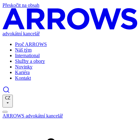
Přeskočit na obsah
advokátní kancelář
Proč ARROWS
Náš tým
International
Služby a obory
Novinky
Kariéra
Kontakt
CZ
ARROWS advokátní kancelář