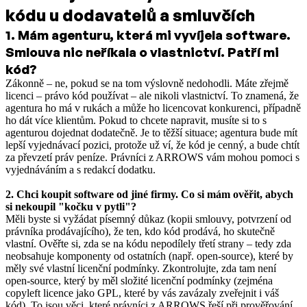
kódu u dodavatelů a smluvčích
1
.
Mám agenturu, která mi vyvíjela software.
Smlouva nic neříkala o vlastnictví. Patří mi
kód?
Zákonně – ne, pokud se na tom výslovně nedohodli. Máte zřejmě
licenci – právo kód používat – ale nikoli vlastnictví. To znamená, že
agentura ho má v rukách a může ho licencovat konkurenci, případně
ho dát více klientům. Pokud to chcete napravit, musíte si to s
agenturou dojednat dodatečně. Je to těžší situace; agentura bude mít
lepší vyjednávací pozici, protože už ví, že kód je cenný, a bude chtít
za převzetí práv peníze. Právníci z ARROWS vám mohou pomoci s
vyjednáváním a s redakcí dodatku.
2. Chci koupit software od jiné firmy. Co si mám ověřit, abych
si nekoupil "kočku v pytli"?
Měli byste si vyžádat písemný důkaz (kopii smlouvy, potvrzení od
právníka prodávajícího), že ten, kdo kód prodává, ho skutečně
vlastní. Ověřte si, zda se na kódu nepodílely třetí strany – tedy zda
neobsahuje komponenty od ostatních (např. open-source), které by
měly své vlastní licenční podmínky. Zkontrolujte, zda tam není
open-source, který by měl složité licenční podmínky (zejména
copyleft licence jako GPL, které by vás zavázaly zveřejnit i váš
kód). To jsou věci, které právníci z ARROWS řeší při prověřování