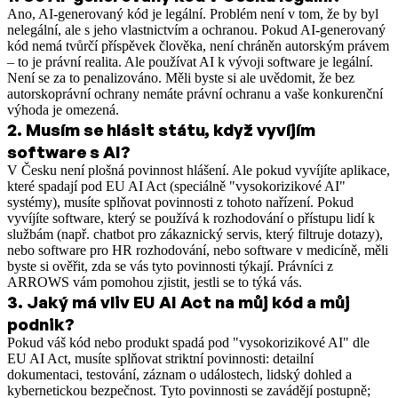
Ano, AI-generovaný kód je legální. Problém není v tom, že by byl
nelegální, ale s jeho vlastnictvím a ochranou. Pokud AI-generovaný
kód nemá tvůrčí příspěvek člověka, není chráněn autorským právem
– to je právní realita. Ale používat AI k vývoji software je legální.
Není se za to penalizováno. Měli byste si ale uvědomit, že bez
autorskoprávní ochrany nemáte právní ochranu a vaše konkurenční
výhoda je omezená.
2
.
Musím se hlásit státu, když vyvíjím
software s AI?
V Česku není plošná povinnost hlášení. Ale pokud vyvíjíte aplikace,
které spadají pod EU AI Act (speciálně "vysokorizikové AI"
systémy), musíte splňovat povinnosti z tohoto nařízení. Pokud
vyvíjíte software, který se používá k rozhodování o přístupu lidí k
službám (např. chatbot pro zákaznický servis, který filtruje dotazy),
nebo software pro HR rozhodování, nebo software v medicíně, měli
byste si ověřit, zda se vás tyto povinnosti týkají. Právníci z
ARROWS vám pomohou zjistit, jestli se to týká vás.
3
.
Jaký má vliv EU AI Act na můj kód a můj
podnik?
Pokud váš kód nebo produkt spadá pod "vysokorizikové AI" dle
EU AI Act, musíte splňovat striktní povinnosti: detailní
dokumentaci, testování, záznam o událostech, lidský dohled a
kybernetickou bezpečnost. Tyto povinnosti se zavádějí postupně;