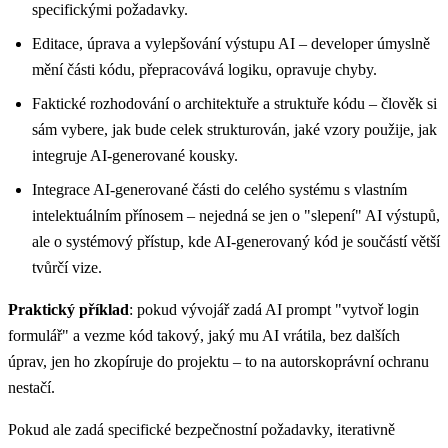
specifickými požadavky.
Editace, úprava a vylepšování výstupu AI – developer úmyslně
mění části kódu, přepracovává logiku, opravuje chyby.
Faktické rozhodování o architektuře a struktuře kódu – člověk si
sám vybere, jak bude celek strukturován, jaké vzory použije, jak
integruje AI-generované kousky.
Integrace AI-generované části do celého systému s vlastním
intelektuálním přínosem – nejedná se jen o "slepení" AI výstupů,
ale o systémový přístup, kde AI-generovaný kód je součástí větší
tvůrčí vize.
Praktický příklad
: pokud vývojář zadá AI prompt "vytvoř login
formulář" a vezme kód takový, jaký mu AI vrátila, bez dalších
úprav, jen ho zkopíruje do projektu – to na autorskoprávní ochranu
nestačí.
Pokud ale zadá specifické bezpečnostní požadavky, iterativně