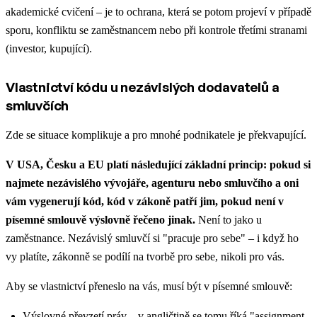
akademické cvičení – je to ochrana, která se potom projeví v případě
sporu, konfliktu se zaměstnancem nebo při kontrole třetími stranami
(investor, kupující).
Vlastnictví kódu u nezávislých dodavatelů a
smluvčích
Zde se situace komplikuje a pro mnohé podnikatele je překvapující.
V USA, Česku a EU platí následující základní princip: pokud si
najmete nezávislého vývojáře, agenturu nebo smluvčího a oni
vám vygenerují kód, kód v zákoně patří jim, pokud není v
písemné smlouvě výslovně řečeno jinak.
Není to jako u
zaměstnance. Nezávislý smluvčí si "pracuje pro sebe" – i když ho
vy platíte, zákonně se podílí na tvorbě pro sebe, nikoli pro vás.
Aby se vlastnictví přeneslo na vás, musí být v písemné smlouvě:
Výslovné převzetí práv – v angličtině se tomu říká "assignment