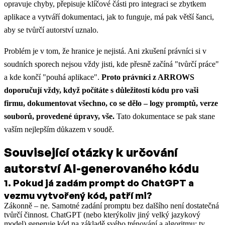
opravuje chyby, přepisuje klíčové části pro integraci se zbytkem
aplikace a vytváří dokumentaci, jak to funguje, má pak větší šanci,
aby se tvůrčí autorství uznalo.
Problém je v tom, že hranice je nejistá. Ani zkušení právníci si v
soudních sporech nejsou vždy jisti, kde přesně začíná "tvůrčí práce"
a kde končí "pouhá aplikace".
Proto právníci z ARROWS
doporučují vždy, když počítáte s důležitostí kódu pro vaši
firmu, dokumentovat všechno, co se dělo – logy promptů, verze
souborů, provedené úpravy, vše.
Tato dokumentace se pak stane
vaším nejlepším důkazem v soudě.
Související otázky k určování
autorství AI-generovaného kódu
1
.
Pokud já zadám prompt do ChatGPT a
vezmu vytvořený kód, patří mi?
Zákonně – ne. Samotné zadání promptu bez dalšího není dostatečná
tvůrčí činnost. ChatGPT (nebo kterýkoliv jiný velký jazykový
model) generuje kód na základě svého trénování a algoritmu; ty