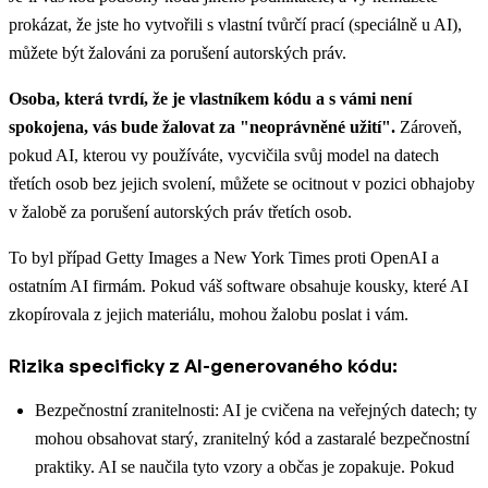
prokázat, že jste ho vytvořili s vlastní tvůrčí prací (speciálně u AI),
můžete být žalováni za porušení autorských práv.
Osoba, která tvrdí, že je vlastníkem kódu a s vámi není
spokojena, vás bude žalovat za "neoprávněné užití".
Zároveň,
pokud AI, kterou vy používáte, vycvičila svůj model na datech
třetích osob bez jejich svolení, můžete se ocitnout v pozici obhajoby
v žalobě za porušení autorských práv třetích osob.
To byl případ Getty Images a New York Times proti OpenAI a
ostatním AI firmám. Pokud váš software obsahuje kousky, které AI
zkopírovala z jejich materiálu, mohou žalobu poslat i vám.
Rizika specificky z AI-generovaného kódu:
Bezpečnostní zranitelnosti: AI je cvičena na veřejných datech; ty
mohou obsahovat starý, zranitelný kód a zastaralé bezpečnostní
praktiky. AI se naučila tyto vzory a občas je zopakuje. Pokud