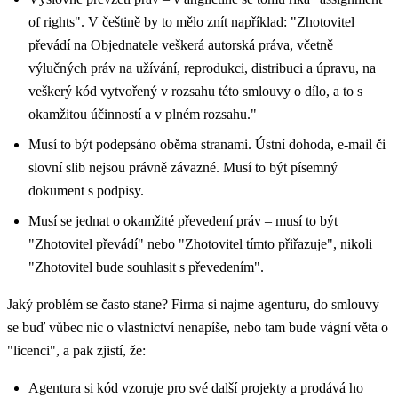
of rights". V češtině by to mělo znít například: "Zhotovitel
převádí na Objednatele veškerá autorská práva, včetně
výlučných práv na užívání, reprodukci, distribuci a úpravu, na
veškerý kód vytvořený v rozsahu této smlouvy o dílo, a to s
okamžitou účinností a v plném rozsahu."
Musí to být podepsáno oběma stranami. Ústní dohoda, e-mail či
slovní slib nejsou právně závazné. Musí to být písemný
dokument s podpisy.
Musí se jednat o okamžité převedení práv – musí to být
"Zhotovitel převádí" nebo "Zhotovitel tímto přiřazuje", nikoli
"Zhotovitel bude souhlasit s převedením".
Jaký problém se často stane? Firma si najme agenturu, do smlouvy
se buď vůbec nic o vlastnictví nenapíše, nebo tam bude vágní věta o
"licenci", a pak zjistí, že:
Agentura si kód vzoruje pro své další projekty a prodává ho