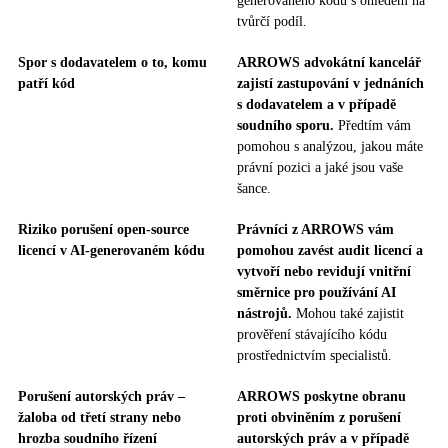
generovaného kódu s ohledem na
tvůrčí podíl.
Spor s dodavatelem o to, komu
ARROWS advokátní kancelář
patří kód
zajistí zastupování v jednáních
s dodavatelem a v případě
soudního sporu.
Předtím vám
pomohou s analýzou, jakou máte
právní pozici a jaké jsou vaše
šance.
Riziko porušení open-source
Právníci z ARROWS vám
licencí v AI-generovaném kódu
pomohou zavést audit licencí a
vytvoří nebo revidují vnitřní
směrnice pro používání AI
nástrojů.
Mohou také zajistit
prověření stávajícího kódu
prostřednictvím specialistů.
Porušení autorských práv –
ARROWS poskytne obranu
žaloba od třetí strany nebo
proti obviněním z porušení
hrozba soudního řízení
autorských práv a v případě