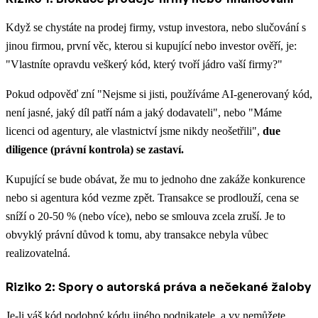
Když se chystáte na prodej firmy, vstup investora, nebo slučování s
jinou firmou, první věc, kterou si kupující nebo investor ověří, je:
"Vlastníte opravdu veškerý kód, který tvoří jádro vaší firmy?"
Pokud odpověď zní "Nejsme si jisti, používáme AI-generovaný kód,
není jasné, jaký díl patří nám a jaký dodavateli", nebo "Máme
licenci od agentury, ale vlastnictví jsme nikdy neošetřili",
due
diligence (právní kontrola) se zastaví.
Kupující se bude obávat, že mu to jednoho dne zakáže konkurence
nebo si agentura kód vezme zpět. Transakce se prodlouží, cena se
sníží o 20-50 % (nebo více), nebo se smlouva zcela zruší. Je to
obvyklý právní důvod k tomu, aby transakce nebyla vůbec
realizovatelná.
Riziko 2: Spory o autorská práva a nečekané žaloby
Je-li váš kód podobný kódu jiného podnikatele, a vy nemůžete