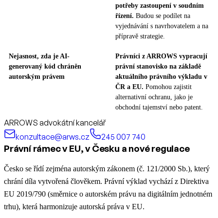
potřeby zastoupení v soudním
řízení.
Budou se podílet na
vyjednávání s navrhovatelem a na
přípravě strategie.
Nejasnost, zda je AI-
Právníci z ARROWS vypracují
generovaný kód chráněn
právní stanovisko na základě
autorským právem
aktuálního právního výkladu v
ČR a EU.
Pomohou zajistit
alternativní ochranu, jako je
obchodní tajemství nebo patent.
ARROWS advokátní kancelář
konzultace@arws.cz
245 007 740
Právní rámec v EU, v Česku a nové regulace
Česko se řídí zejména autorským zákonem (č. 121/2000 Sb.), který
chrání díla vytvořená člověkem. Právní výklad vychází z Direktiva
EU 2019/790 (směrnice o autorském právu na digitálním jednotném
trhu), která harmonizuje autorská práva v EU.