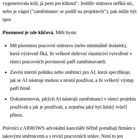
vygenerovala kód, já jsem jen kliknul". Jestliže smlouva neříká nic,
nebo je vágní ("zaměstnanec se podílí na projektech"), pak může být
spor.
Písemnost je zde klíčová.
Měli byste:
Mít písemnou pracovní smlouvu (nebo minimálně dodatek),
která výslovně říká, že veškeré duševní vlastnictví vytvořené v
rámci pracovních povinností patří zaměstnavateli.
Zavést interní politiku nebo směrnici pro AI, která specifikuje,
jak se AI nástroje mohou a nesmí používat, a že veškerý výstup
patří firmě.
Dokumentovat, jakých AI nástrojů zaměstnanci v rámci projektu
používali a jak je používali, a zejména jaký byl lidský tvůrčí
přínos.
Právníci z ARROWS advokátní kanceláře běžně pomáhají firmám s
takovými směrnicemi a s revizí pracovních smluv. Není to jen