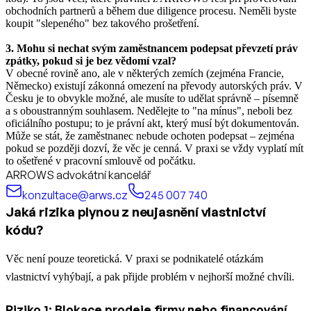
obchodních partnerů a během due diligence procesu. Neměli byste
koupit "slepeného" bez takového prošetření.
3.
Mohu si nechat svým zaměstnancem podepsat převzetí práv
zpátky, pokud si je bez vědomí vzal?
V obecné rovině ano, ale v některých zemích (zejména Francie,
Německo) existují zákonná omezení na převody autorských práv. V
Česku je to obvykle možné, ale musíte to udělat správně – písemně
a s oboustranným souhlasem. Nedělejte to "na mínus", neboli bez
oficiálního postupu; to je právní akt, který musí být dokumentován.
Může se stát, že zaměstnanec nebude ochoten podepsat – zejména
pokud se později dozví, že věc je cenná. V praxi se vždy vyplatí mít
to ošetřené v pracovní smlouvě od počátku.
ARROWS advokátní kancelář
konzultace@arws.cz
245 007 740
Jaká rizika plynou z neujasnění vlastnictví
kódu?
Věc není pouze teoretická. V praxi se podnikatelé otázkám
vlastnictví vyhýbají, a pak přijde problém v nejhorší možné chvíli.
Riziko 1: Blokace prodeje firmy nebo financování