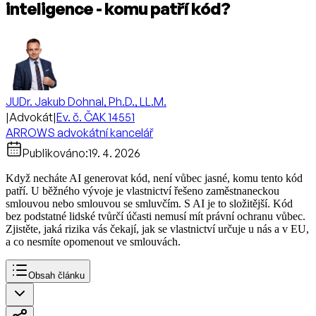
inteligence - komu patří kód?
JUDr. Jakub Dohnal, Ph.D., LL.M.
|
Advokát
|
Ev. č. ČAK 14551
ARROWS advokátní kancelář
Publikováno:
19. 4. 2026
Když necháte AI generovat kód, není vůbec jasné, komu tento kód
patří. U běžného vývoje je vlastnictví řešeno zaměstnaneckou
smlouvou nebo smlouvou se smluvčím. S AI je to složitější. Kód
bez podstatné lidské tvůrčí účasti nemusí mít právní ochranu vůbec.
Zjistěte, jaká rizika vás čekají, jak se vlastnictví určuje u nás a v EU,
a co nesmíte opomenout ve smlouvách.
Obsah článku