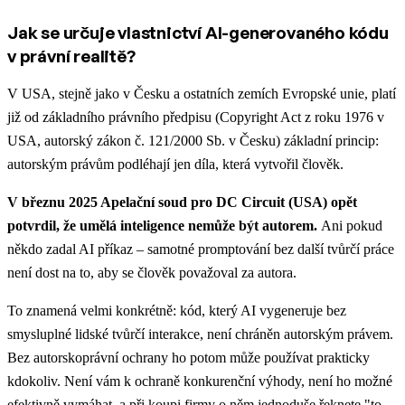
Jak se určuje vlastnictví AI-generovaného kódu
v právní realitě?
V USA, stejně jako v Česku a ostatních zemích Evropské unie, platí
již od základního právního předpisu (Copyright Act z roku 1976 v
USA, autorský zákon č. 121/2000 Sb. v Česku) základní princip:
autorským právům podléhají jen díla, která vytvořil člověk.
V březnu 2025 Apelační soud pro DC Circuit (USA) opět
potvrdil, že umělá inteligence nemůže být autorem.
Ani pokud
někdo zadal AI příkaz – samotné promptování bez další tvůrčí práce
není dost na to, aby se člověk považoval za autora.
To znamená velmi konkrétně: kód, který AI vygeneruje bez
smysluplné lidské tvůrčí interakce, není chráněn autorským právem.
Bez autorskoprávní ochrany ho potom může používat prakticky
kdokoliv. Není vám k ochraně konkurenční výhody, není ho možné
efektivně vymáhat, a při koupi firmy o něm jednoduše řeknete "to