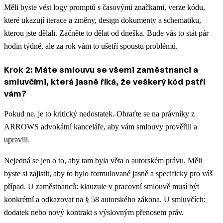
Měli byste vést logy promptů s časovými značkami, verze kódu,
které ukazují iterace a změny, design dokumenty a schematiku,
kterou jste dělali. Začněte to dělat od dneška. Bude vás to stát pár
hodin týdně, ale za rok vám to ušetří spoustu problémů.
Krok 2: Máte smlouvu se všemi zaměstnanci a
smluvčími, která jasně říká, že veškerý kód patří
vám?
Pokud ne, je to kritický nedostatek. Obraťte se na právníky z
ARROWS advokátní kanceláře, aby vám smlouvy prověřili a
upravili.
Nejedná se jen o to, aby tam byla věta o autorském právu. Měli
byste si zajistit, aby to bylo formulované jasně a specificky pro váš
případ. U zaměstnanců: klauzule v pracovní smlouvě musí být
konkrétní a odkazovat na § 58 autorského zákona. U smluvčích:
dodatek nebo nový kontrakt s výslovným přenosem práv.