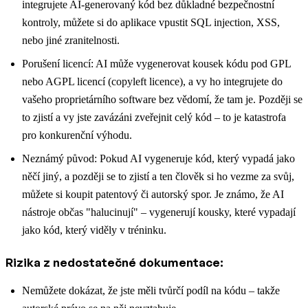
integrujete AI-generovaný kód bez důkladné bezpečnostní
kontroly, můžete si do aplikace vpustit SQL injection, XSS,
nebo jiné zranitelnosti.
Porušení licencí: AI může vygenerovat kousek kódu pod GPL
nebo AGPL licencí (copyleft licence), a vy ho integrujete do
vašeho proprietárního software bez vědomí, že tam je. Později se
to zjistí a vy jste zavázáni zveřejnit celý kód – to je katastrofa
pro konkurenční výhodu.
Neznámý původ: Pokud AI vygeneruje kód, který vypadá jako
něčí jiný, a později se to zjistí a ten člověk si ho vezme za svůj,
můžete si koupit patentový či autorský spor. Je známo, že AI
nástroje občas "halucinují" – vygenerují kousky, které vypadají
jako kód, který viděly v tréninku.
Rizika z nedostatečné dokumentace:
Nemůžete dokázat, že jste měli tvůrčí podíl na kódu – takže