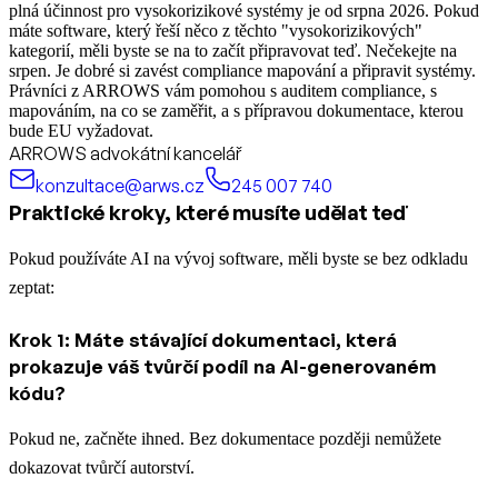
plná účinnost pro vysokorizikové systémy je od srpna 2026. Pokud
máte software, který řeší něco z těchto "vysokorizikových"
kategorií, měli byste se na to začít připravovat teď. Nečekejte na
srpen. Je dobré si zavést compliance mapování a připravit systémy.
Právníci z ARROWS vám pomohou s auditem compliance, s
mapováním, na co se zaměřit, a s přípravou dokumentace, kterou
bude EU vyžadovat.
ARROWS advokátní kancelář
konzultace@arws.cz
245 007 740
Praktické kroky, které musíte udělat teď
Pokud používáte AI na vývoj software, měli byste se bez odkladu
zeptat:
Krok 1: Máte stávající dokumentaci, která
prokazuje váš tvůrčí podíl na AI-generovaném
kódu?
Pokud ne, začněte ihned. Bez dokumentace později nemůžete
dokazovat tvůrčí autorství.