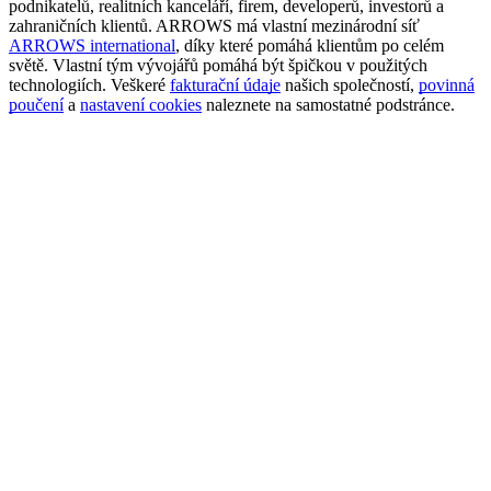
podnikatelů, realitních kanceláří, firem, developerů, investorů a
zahraničních klientů. ARROWS má vlastní mezinárodní síť
ARROWS international
, díky které pomáhá klientům po celém
světě. Vlastní tým vývojářů pomáhá být špičkou v použitých
technologiích. Veškeré
fakturační údaje
našich společností,
povinná
poučení
a
nastavení cookies
naleznete na samostatné podstránce.