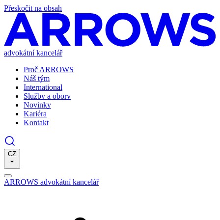
Přeskočit na obsah
advokátní kancelář
Proč ARROWS
Náš tým
International
Služby a obory
Novinky
Kariéra
Kontakt
CZ
ARROWS advokátní kancelář