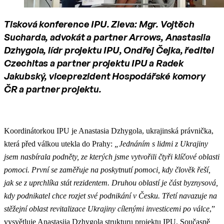
Tisková konference IPU. Zleva: Mgr. Vojtěch
Sucharda, advokát a partner Arrows, Anastasiia
Dzhygola, lídr projektu IPU, Ondřej Čejka, ředitel
Czechitas a partner projektu IPU a Radek
Jakubský, viceprezident Hospodářské komory
ČR a partner projektu.
Koordinátorkou IPU je Anastasia Dzhygola, ukrajinská právnička,
která před válkou utekla do Prahy:
„Jednáním s lidmi z Ukrajiny
jsem nasbírala podněty, ze kterých jsme vytvořili čtyři klíčové oblasti
pomoci. První se zaměřuje na poskytnutí pomoci, kdy člověk řeší,
jak se z uprchlíka stát rezidentem. Druhou oblastí je část byznysová,
kdy podnikatel chce rozjet své podnikání v Česku. Třetí navazuje na
stěžejní oblast revitalizace Ukrajiny cílenými investicemi po válce
,”
vysvětluje Anastasiia Dzhygola strukturu projektu IPU. Současně