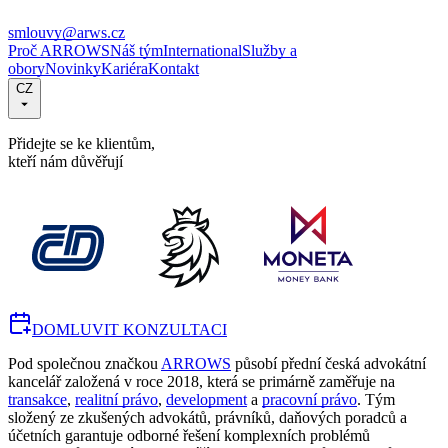
smlouvy@arws.cz
Proč ARROWS
Náš tým
International
Služby a
obory
Novinky
Kariéra
Kontakt
CZ
Přidejte se ke klientům,
kteří nám důvěřují
DOMLUVIT KONZULTACI
Pod společnou značkou
ARROWS
působí přední česká advokátní
kancelář založená v roce 2018, která se primárně zaměřuje na
transakce
,
realitní právo
,
development
a
pracovní právo
. Tým
složený ze zkušených advokátů, právníků, daňových poradců a
účetních garantuje odborné řešení komplexních problémů