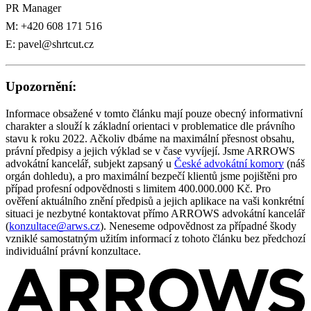
PR Manager
M: +420 608 171 516
E: pavel@shrtcut.cz
Upozornění:
Informace obsažené v tomto článku mají pouze obecný informativní
charakter a slouží k základní orientaci v problematice dle právního
stavu k roku 2022. Ačkoliv dbáme na maximální přesnost obsahu,
právní předpisy a jejich výklad se v čase vyvíjejí. Jsme ARROWS
advokátní kancelář, subjekt zapsaný u
České advokátní komory
(náš
orgán dohledu), a pro maximální bezpečí klientů jsme pojištěni pro
případ profesní odpovědnosti s limitem 400.000.000 Kč. Pro
ověření aktuálního znění předpisů a jejich aplikace na vaši konkrétní
situaci je nezbytné kontaktovat přímo ARROWS advokátní kancelář
(
konzultace@arws.cz
). Neneseme odpovědnost za případné škody
vzniklé samostatným užitím informací z tohoto článku bez předchozí
individuální právní konzultace.