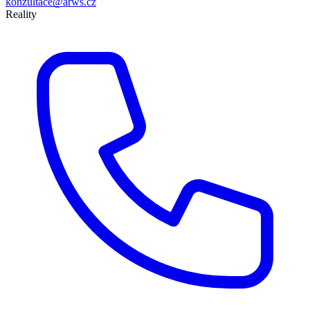
konzultace@arws.cz
Reality