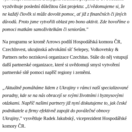
vyzdvihuje poslední důležitou část projektu: „
Uvědomujeme si, že
ne každý člověk si může dovolit pomoc, ať již z finančních či jiných
důvodů. Proto jsme vytvořili oblast pro bono aktivit. Zde hovoříme o
pomoci matkám samoživitelkám či seniorům.
”
Na programu se kromě Arrows podílí Hospodářská komora ČR,
CzechInvest, ukrajinská advokátní síť Selepey, Volkovetsky &
Partners nebo nezisková organizace Czechitas. Stále do něj vstupují
další partnerské organizace, které si uvědomují smysl vytvoření
partnerské sítě pomoci napříč regiony i zeměmi.
„Aktuálně pomáháme lidem z Ukrajiny v rámci naší specializované
poradny, kde se na nás obracejí se svými životními i byznysovými
otázkami. Napříč našimi partnery již nyní diskutujeme to, jak české
podnikatele a firmy efektivně zapojit do poválečné obnovy
Ukrajiny
,” vysvětluje Radek Jakubský, viceprezident Hospodářské
komory ČR.