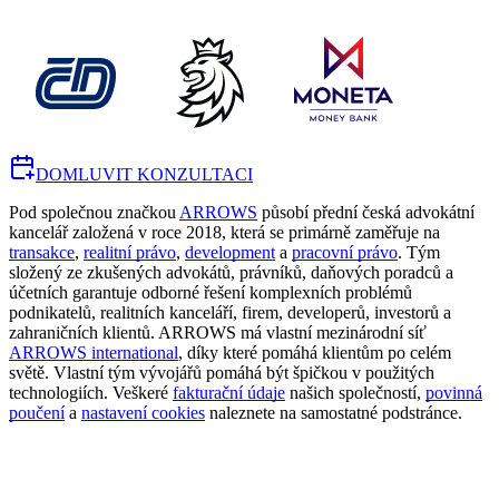
DOMLUVIT KONZULTACI
Pod společnou značkou
ARROWS
působí přední česká advokátní
kancelář založená v roce 2018, která se primárně zaměřuje na
transakce
,
realitní právo
,
development
a
pracovní právo
. Tým
složený ze zkušených advokátů, právníků, daňových poradců a
účetních garantuje odborné řešení komplexních problémů
podnikatelů, realitních kanceláří, firem, developerů, investorů a
zahraničních klientů. ARROWS má vlastní mezinárodní síť
ARROWS international
, díky které pomáhá klientům po celém
světě. Vlastní tým vývojářů pomáhá být špičkou v použitých
technologiích. Veškeré
fakturační údaje
našich společností,
povinná
poučení
a
nastavení cookies
naleznete na samostatné podstránce.