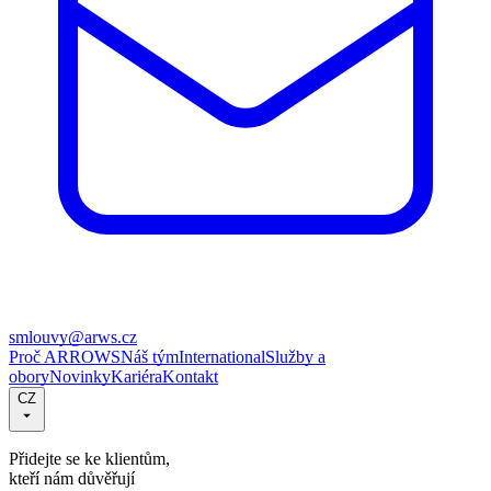
smlouvy@arws.cz
Proč ARROWS
Náš tým
International
Služby a
obory
Novinky
Kariéra
Kontakt
CZ
Přidejte se ke klientům,
kteří nám důvěřují