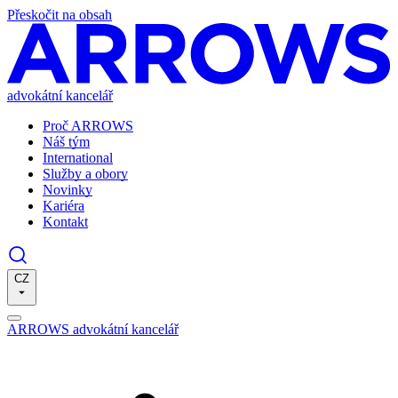
Přeskočit na obsah
advokátní kancelář
Proč ARROWS
Náš tým
International
Služby a obory
Novinky
Kariéra
Kontakt
CZ
ARROWS advokátní kancelář