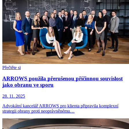
Přečtěte si
ARROWS použila přerušenou příčinnou souvislost
jako obranu ve sporu
28. 11. 2025
Advokátní kancelář ARROWS pro klienta připravila komplexní
strategii obrany proti neoprávněnému…