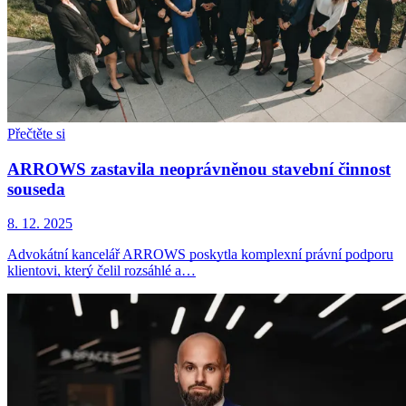
Přečtěte si
ARROWS zastavila neoprávněnou stavební činnost
souseda
8. 12. 2025
Advokátní kancelář ARROWS poskytla komplexní právní podporu
klientovi, který čelil rozsáhlé a…