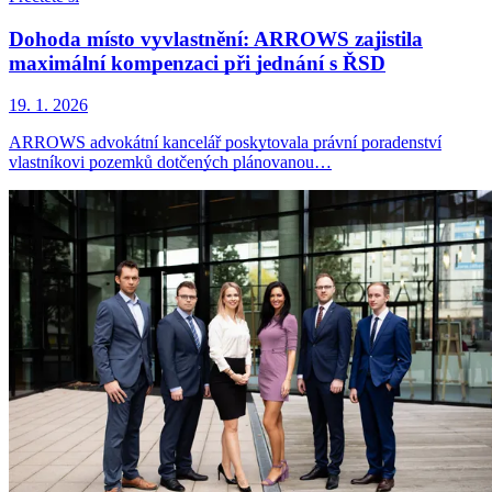
Dohoda místo vyvlastnění: ARROWS zajistila
maximální kompenzaci při jednání s ŘSD
19. 1. 2026
ARROWS advokátní kancelář poskytovala právní poradenství
vlastníkovi pozemků dotčených plánovanou…