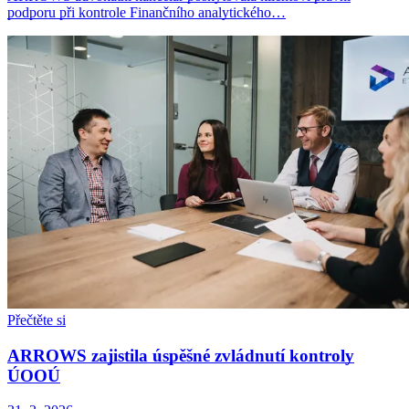
podporu při kontrole Finančního analytického…
Přečtěte si
ARROWS zajistila úspěšné zvládnutí kontroly
ÚOOÚ