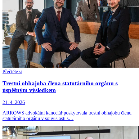
Přečtěte si
Trestní obhajoba člena statutárního orgánu s
úspěšným výsledkem
21. 4. 2026
ARROWS advokátní kancelář poskytovala trestní obhajobu členu
statutárního orgánu v souvislosti s…