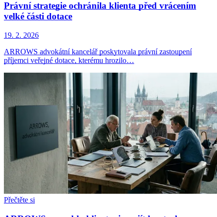
Právní strategie ochránila klienta před vrácením
velké části dotace
19. 2. 2026
ARROWS advokátní kancelář poskytovala právní zastoupení
příjemci veřejné dotace, kterému hrozilo…
Přečtěte si