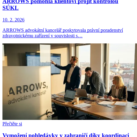
ARROWS pomohla klientovi projít kontrolou
SÚKL
10. 2. 2026
ARROWS advokátní kancelář poskytovala právní poradenství
zdravotnickému zařízení v souvislosti s…
Přečtěte si
Vymožení pohledávky v zahraničí díky koordinaci