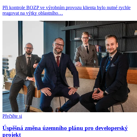
Při kontrole BOZP ve výrobním provozu klienta bylo nutné rychle
reagovat na výtky oblastního…
Přečtěte si
Úspěšná změna územního plánu pro developerský
projekt