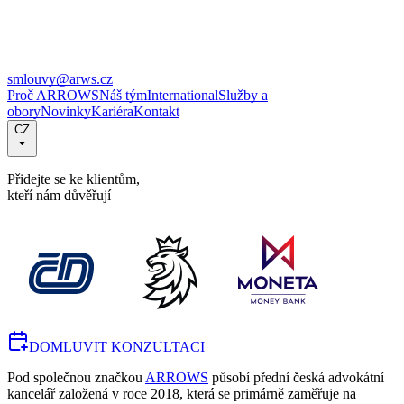
smlouvy@arws.cz
Proč ARROWS
Náš tým
International
Služby a
obory
Novinky
Kariéra
Kontakt
CZ
Přidejte se ke klientům,
kteří nám důvěřují
DOMLUVIT KONZULTACI
Pod společnou značkou
ARROWS
působí přední česká advokátní
kancelář založená v roce 2018, která se primárně zaměřuje na