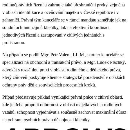
rodinněprávních řízení a zahrnuje také přeshraniční prvky, zejména
v oblasti identifikace a oceňování majetku v České republice i v
zahraničí. Právní tým kanceláře se v rámci mandátu zaměřuje jak na
soudní ochranu zájmů klientky, tak na efektivní koordinaci
jednotlivých řízení a zastupování v citlivých jednáních s
protistranou.
Na případu se podílí Mgr. Petr Valent, LL.M., partner kanceláře se
specializací na obchodní a transakční právo, a Mgr. Luděk Plachký,
advokát s rozsáhlou praxí v oblasti rodinného a dědického práva,
který zároveň poskytuje klientce strategické poradenství v otázkách
ochrany práv dětí a souvisejících procesních kroků.
Případ představuje příklad vynikající právní práce v citlivé oblasti,
kde je třeba propojit odbornost v oblasti majetkových a rodinných
vztahů, schopnost vyjednávat a současně zachovat maximální důraz
na ochranu osobních práv a důstojnosti klientky.