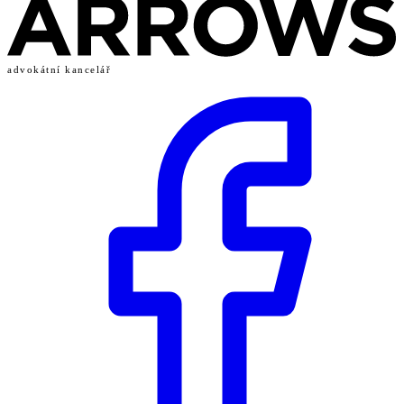
advokátní kancelář