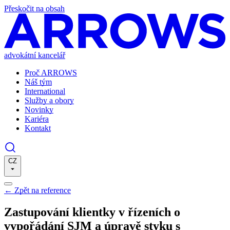
Přeskočit na obsah
advokátní kancelář
Proč ARROWS
Náš tým
International
Služby a obory
Novinky
Kariéra
Kontakt
CZ
←
Zpět na reference
Zastupování klientky v řízeních o
vypořádání SJM a úpravě styku s