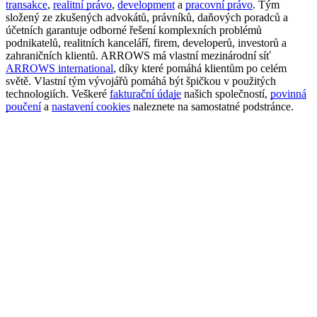
transakce
,
realitní právo
,
development
a
pracovní právo
. Tým
složený ze zkušených advokátů, právníků, daňových poradců a
účetních garantuje odborné řešení komplexních problémů
podnikatelů, realitních kanceláří, firem, developerů, investorů a
zahraničních klientů. ARROWS má vlastní mezinárodní síť
ARROWS international
, díky které pomáhá klientům po celém
světě. Vlastní tým vývojářů pomáhá být špičkou v použitých
technologiích. Veškeré
fakturační údaje
našich společností,
povinná
poučení
a
nastavení cookies
naleznete na samostatné podstránce.