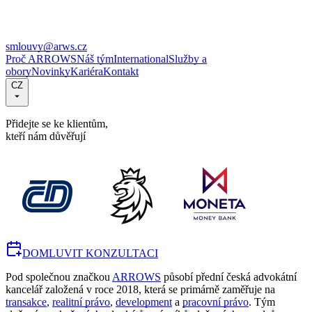
smlouvy@arws.cz
Proč ARROWS
Náš tým
International
Služby a
obory
Novinky
Kariéra
Kontakt
CZ
Přidejte se ke klientům,
kteří nám důvěřují
DOMLUVIT KONZULTACI
Pod společnou značkou
ARROWS
působí přední česká advokátní
kancelář založená v roce 2018, která se primárně zaměřuje na
transakce
,
realitní právo
,
development
a
pracovní právo
. Tým