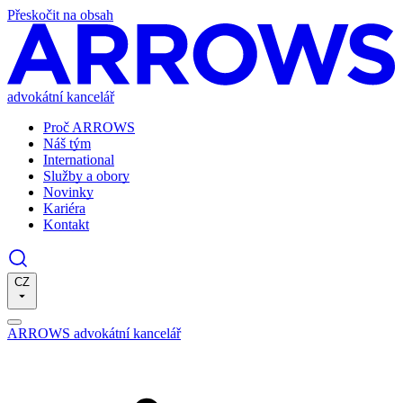
Přeskočit na obsah
advokátní kancelář
Proč ARROWS
Náš tým
International
Služby a obory
Novinky
Kariéra
Kontakt
CZ
ARROWS advokátní kancelář