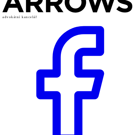
advokátní kancelář