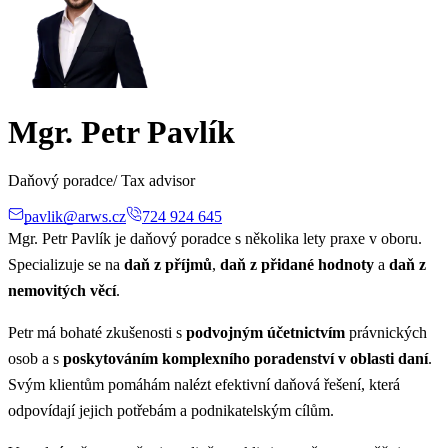
Mgr. Petr Pavlík
Daňový poradce/ Tax advisor
pavlik@arws.cz
724 924 645
Mgr. Petr Pavlík je daňový poradce s několika lety praxe v oboru.
Specializuje se na
daň z příjmů
,
daň z přidané hodnoty
a
daň z
nemovitých věcí
.
Petr má bohaté zkušenosti s
podvojným účetnictvím
právnických
osob a s
poskytováním komplexního poradenství v oblasti daní
.
Svým klientům pomáhám nalézt efektivní daňová řešení, která
odpovídají jejich potřebám a podnikatelským cílům.