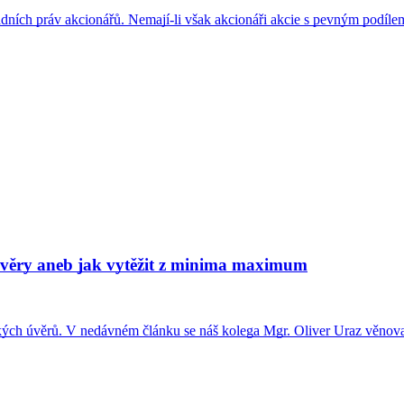
kladních práv akcionářů. Nemají-li však akcionáři akcie s pevným podí
 úvěry aneb jak vytěžit z minima maximum
ských úvěrů. V nedávném článku se náš kolega Mgr. Oliver Uraz věnova