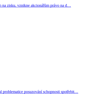
lem na zisku, vznikne akcionářům právo na d…
l problematice posuzování schopnosti spotřebit…