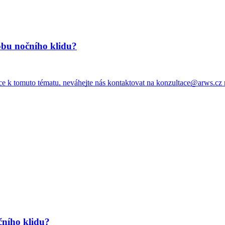
dobu nočního klidu?
ace k tomuto tématu, neváhejte nás kontaktovat na konzultace@arws.c
čního klidu?