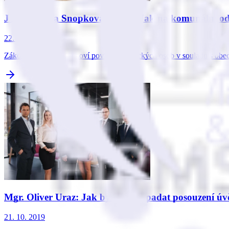
JUDr. Tereza Snopková, Ph.D.: Jak na komunální o
22. 10. 2019
Zákon o odpadech stanoví povinnost fyzických osob v souladu s obe
Mgr. Oliver Uraz: Jak by mělo vypadat posouzení úvě
21. 10. 2019