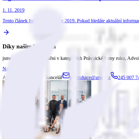
1. 11. 2019
Tento článek byl napsán v roce 2019. Pokud hledáte aktuální inform
Díky našim klientům
jsme od roku 2015 oceněni v kategoriích Právnické firmy roku, Advo
Naše ocenění
ARROWS advokátní kancelář
konzultace@arws.cz
245 007 7