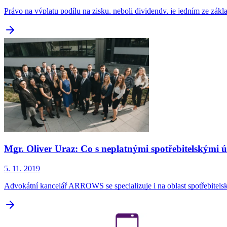
Právo na výplatu podílu na zisku, neboli dividendy, je jedním ze zá
Mgr. Oliver Uraz: Co s neplatnými spotřebitelskými
5. 11. 2019
Advokátní kancelář ARROWS se specializuje i na oblast spotřebitel