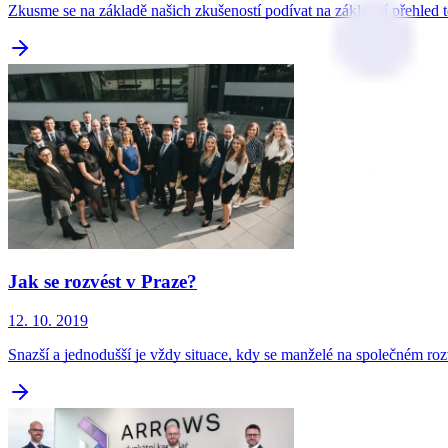
Zkusme se na základě našich zkušeností podívat na základní přehled 
Jak se rozvést v Praze?
12. 10. 2019
Snazší a jednodušší je vždy situace, kdy se manželé na společném r