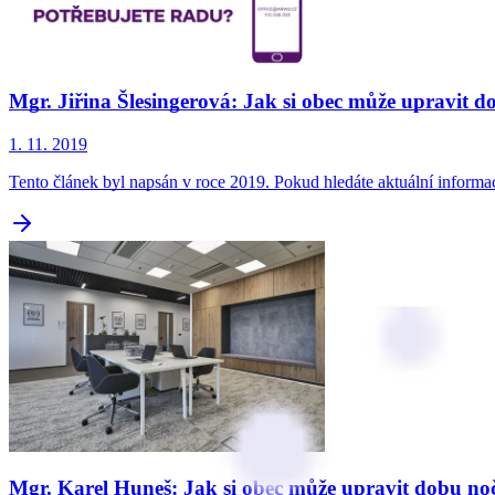
Mgr. Jiřina Šlesingerová: Jak si obec může upravit 
1. 11. 2019
Tento článek byl napsán v roce 2019. Pokud hledáte aktuální inform
Mgr. Karel Huneš: Jak si obec může upravit dobu no