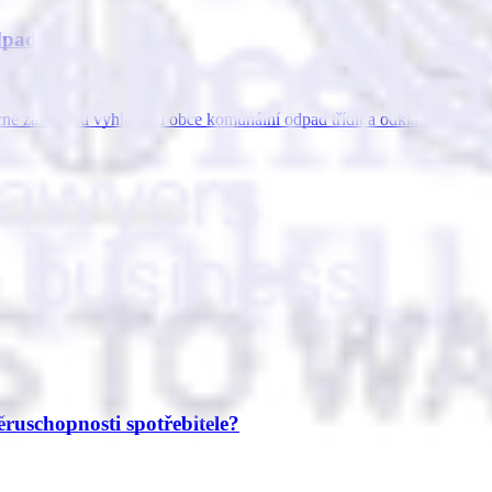
dpad?
cně závaznou vyhláškou obce komunální odpad třídit a odkládat odděl
ruschopnosti spotřebitele?