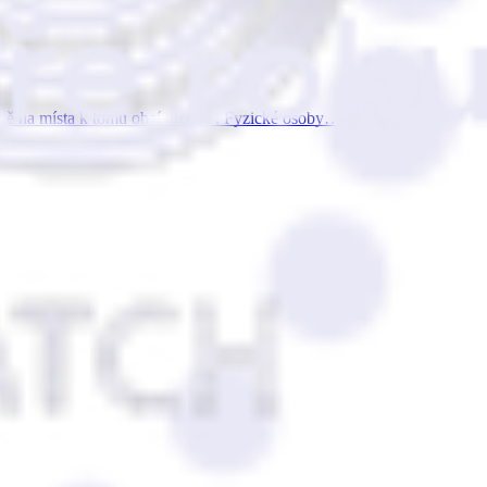
eně na místa k tomu obcí určená . Fyzické osoby…