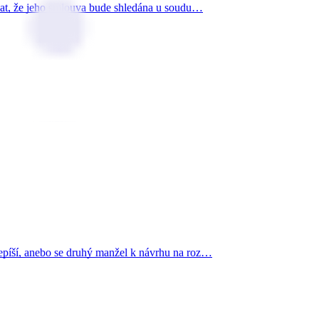
ávat, že jeho smlouva bude shledána u soudu…
depíší, anebo se druhý manžel k návrhu na roz…