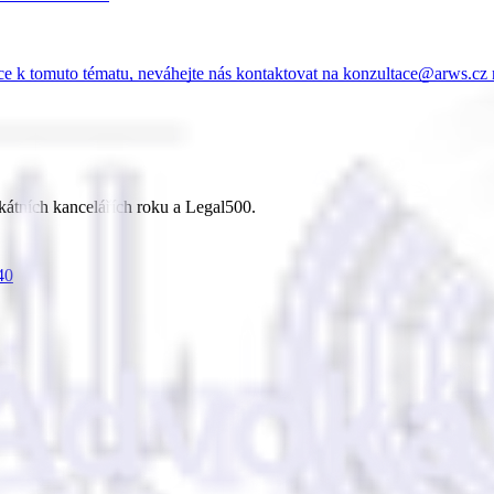
ace k tomuto tématu, neváhejte nás kontaktovat na konzultace@arws.c
kátních kancelářích roku a Legal500.
40