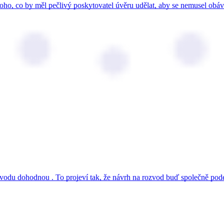
toho, co by měl pečlivý poskytovatel úvěru udělat, aby se nemusel ob
ozvodu dohodnou . To projeví tak, že návrh na rozvod buď společně po