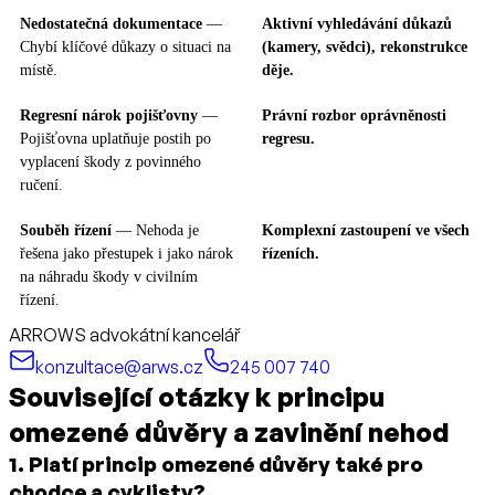
Nedostatečná dokumentace
—
Aktivní vyhledávání důkazů
Chybí klíčové důkazy o situaci na
(kamery, svědci), rekonstrukce
místě.
děje.
Regresní nárok pojišťovny
—
Právní rozbor oprávněnosti
Pojišťovna uplatňuje postih po
regresu.
vyplacení škody z povinného
ručení.
Souběh řízení
— Nehoda je
Komplexní zastoupení ve všech
řešena jako přestupek i jako nárok
řízeních.
na náhradu škody v civilním
řízení.
ARROWS advokátní kancelář
konzultace@arws.cz
245 007 740
Související otázky k principu
omezené důvěry a zavinění nehod
1
.
Platí princip omezené důvěry také pro
chodce a cyklisty?