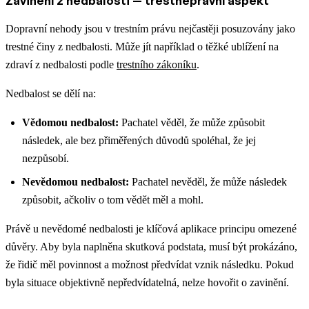
Zavinění z nedbalosti — trestněprávní aspekt
Dopravní nehody jsou v trestním právu nejčastěji posuzovány jako
trestné činy z nedbalosti. Může jít například o těžké ublížení na
zdraví z nedbalosti podle
trestního zákoníku
.
Nedbalost se dělí na:
Vědomou nedbalost:
Pachatel věděl, že může způsobit
následek, ale bez přiměřených důvodů spoléhal, že jej
nezpůsobí.
Nevědomou nedbalost:
Pachatel nevěděl, že může následek
způsobit, ačkoliv o tom vědět měl a mohl.
Právě u nevědomé nedbalosti je klíčová aplikace principu omezené
důvěry. Aby byla naplněna skutková podstata, musí být prokázáno,
že řidič měl povinnost a možnost předvídat vznik následku. Pokud
byla situace objektivně nepředvídatelná, nelze hovořit o zavinění.