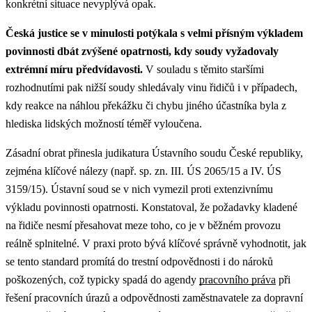
konkrétní situace nevyplývá opak.
Česká justice se v minulosti potýkala s velmi přísným výkladem
povinnosti dbát zvýšené opatrnosti, kdy soudy vyžadovaly
extrémní míru předvídavosti.
V souladu s těmito staršími
rozhodnutími pak nižší soudy shledávaly vinu řidičů i v případech,
kdy reakce na náhlou překážku či chybu jiného účastníka byla z
hlediska lidských možností téměř vyloučena.
Zásadní obrat přinesla judikatura Ústavního soudu České republiky,
zejména klíčové nálezy (např. sp. zn. III. ÚS 2065/15 a IV. ÚS
3159/15). Ústavní soud se v nich vymezil proti extenzivnímu
výkladu povinnosti opatrnosti. Konstatoval, že požadavky kladené
na řidiče nesmí přesahovat meze toho, co je v běžném provozu
reálně splnitelné.
V praxi proto bývá klíčové správně vyhodnotit, jak
se tento standard promítá do trestní odpovědnosti i do nároků
poškozených, což typicky spadá do agendy
pracovního práva
při
řešení pracovních úrazů a odpovědnosti zaměstnavatele za dopravní