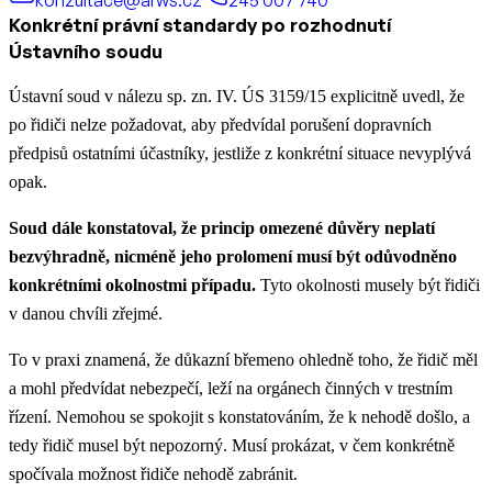
Konkrétní právní standardy po rozhodnutí
Ústavního soudu
Ústavní soud v nálezu sp. zn. IV. ÚS 3159/15 explicitně uvedl, že
po řidiči nelze požadovat, aby předvídal porušení dopravních
předpisů ostatními účastníky, jestliže z konkrétní situace nevyplývá
opak.
Soud dále konstatoval, že princip omezené důvěry neplatí
bezvýhradně, nicméně jeho prolomení musí být odůvodněno
konkrétními okolnostmi případu.
Tyto okolnosti musely být řidiči
v danou chvíli zřejmé.
To v praxi znamená, že důkazní břemeno ohledně toho, že řidič měl
a mohl předvídat nebezpečí, leží na orgánech činných v trestním
řízení. Nemohou se spokojit s konstatováním, že k nehodě došlo, a
tedy řidič musel být nepozorný. Musí prokázat, v čem konkrétně
spočívala možnost řidiče nehodě zabránit.