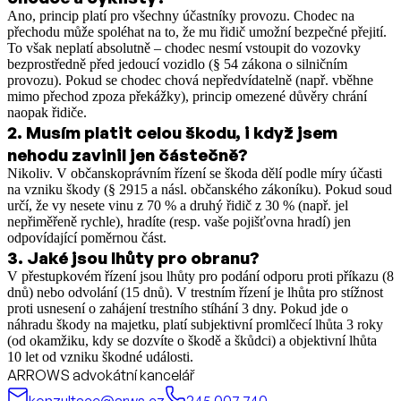
Ano, princip platí pro všechny účastníky provozu. Chodec na
přechodu může spoléhat na to, že mu řidič umožní bezpečné přejití.
To však neplatí absolutně – chodec nesmí vstoupit do vozovky
bezprostředně před jedoucí vozidlo (§ 54 zákona o silničním
provozu). Pokud se chodec chová nepředvídatelně (např. vběhne
mimo přechod zpoza překážky), princip omezené důvěry chrání
naopak řidiče.
2
.
Musím platit celou škodu, i když jsem
nehodu zavinil jen částečně?
Nikoliv. V občanskoprávním řízení se škoda dělí podle míry účasti
na vzniku škody (§ 2915 a násl. občanského zákoníku). Pokud soud
určí, že vy nesete vinu z 70 % a druhý řidič z 30 % (např. jel
nepřiměřeně rychle), hradíte (resp. vaše pojišťovna hradí) jen
odpovídající poměrnou část.
3
.
Jaké jsou lhůty pro obranu?
V přestupkovém řízení jsou lhůty pro podání odporu proti příkazu (8
dnů) nebo odvolání (15 dnů). V trestním řízení je lhůta pro stížnost
proti usnesení o zahájení trestního stíhání 3 dny. Pokud jde o
náhradu škody na majetku, platí subjektivní promlčecí lhůta 3 roky
(od okamžiku, kdy se dozvíte o škodě a škůdci) a objektivní lhůta
10 let od vzniku škodné události.
ARROWS advokátní kancelář
konzultace@arws.cz
245 007 740