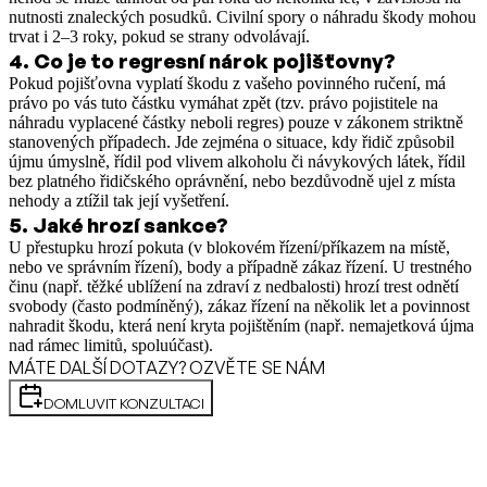
nutnosti znaleckých posudků. Civilní spory o náhradu škody mohou
trvat i 2–3 roky, pokud se strany odvolávají.
4
.
Co je to regresní nárok pojišťovny?
Pokud pojišťovna vyplatí škodu z vašeho povinného ručení, má
právo po vás tuto částku vymáhat zpět (tzv. právo pojistitele na
náhradu vyplacené částky neboli regres) pouze v zákonem striktně
stanovených případech. Jde zejména o situace, kdy řidič způsobil
újmu úmyslně, řídil pod vlivem alkoholu či návykových látek, řídil
bez platného řidičského oprávnění, nebo bezdůvodně ujel z místa
nehody a ztížil tak její vyšetření.
5
.
Jaké hrozí sankce?
U přestupku hrozí pokuta (v blokovém řízení/příkazem na místě,
nebo ve správním řízení), body a případně zákaz řízení. U trestného
činu (např. těžké ublížení na zdraví z nedbalosti) hrozí trest odnětí
svobody (často podmíněný), zákaz řízení na několik let a povinnost
nahradit škodu, která není kryta pojištěním (např. nemajetková újma
nad rámec limitů, spoluúčast).
MÁTE DALŠÍ DOTAZY? OZVĚTE SE NÁM
DOMLUVIT KONZULTACI