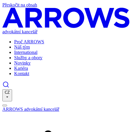
Přeskočit na obsah
advokátní kancelář
Proč ARROWS
Náš tým
International
Služby a obory
Novinky
Kariéra
Kontakt
CZ
ARROWS advokátní kancelář