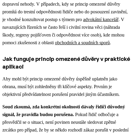
dopravní nehody.
V případech, kdy se princip omezené důvěry
promítá do trestní odpovědnosti řidiče nebo do posouzení zavinění,
je vhodné konzultovat postup s týmem pro
advokátní kancelář
.
V
navazujících řízeních se často řeší i civilní rovina věci (náhrada
škody, regresy pojišťoven či odpovědnost více osob), kde mohou
pomoci zkušenosti z oblasti
obchodních a soudních sporů
.
Jak funguje princip omezené důvěry v praktické
aplikaci
Aby mohl být princip omezené důvěry úspěšně uplatněn jako
obrana, musí být zohledněny tři klíčové aspekty. Prvním je
objektivní předvídatelnost porušení pravidel jiným účastníkem.
Soud zkoumá, zda konkrétní okolnosti dávaly řidiči důvodný
signál, že pravidla budou porušena.
Pokud řidič odbočuje a
přesvědčil se o situaci, není povinen neustále sledovat zpětné
zrcátko pro případ, že by se někdo rozhodl zákaz porušit v poslední