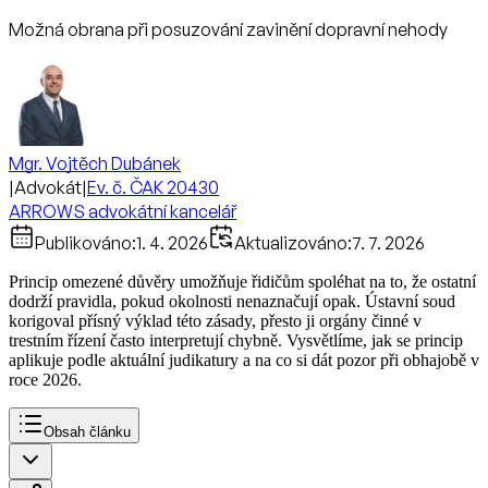
Možná obrana při posuzování zavinění dopravní nehody
Mgr. Vojtěch Dubánek
|
Advokát
|
Ev. č. ČAK 20430
ARROWS advokátní kancelář
Publikováno:
1. 4. 2026
Aktualizováno:
7. 7. 2026
Princip omezené důvěry umožňuje řidičům spoléhat na to, že ostatní
dodrží pravidla, pokud okolnosti nenaznačují opak. Ústavní soud
korigoval přísný výklad této zásady, přesto ji orgány činné v
trestním řízení často interpretují chybně. Vysvětlíme, jak se princip
aplikuje podle aktuální judikatury a na co si dát pozor při obhajobě v
roce 2026.
Obsah článku