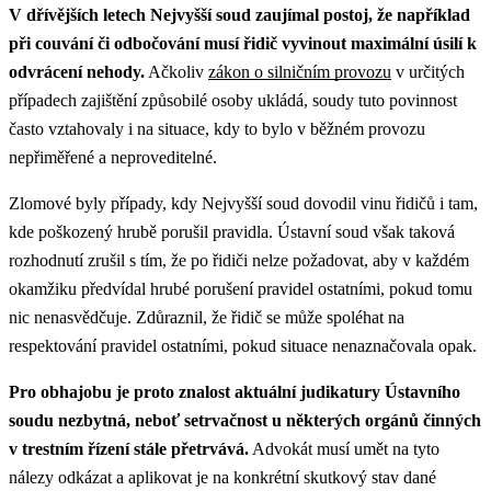
V dřívějších letech Nejvyšší soud zaujímal postoj, že například
při couvání či odbočování musí řidič vyvinout maximální úsilí k
odvrácení nehody.
Ačkoliv
zákon o silničním provozu
v určitých
případech zajištění způsobilé osoby ukládá, soudy tuto povinnost
často vztahovaly i na situace, kdy to bylo v běžném provozu
nepřiměřené a neproveditelné.
Zlomové byly případy, kdy Nejvyšší soud dovodil vinu řidičů i tam,
kde poškozený hrubě porušil pravidla. Ústavní soud však taková
rozhodnutí zrušil s tím, že po řidiči nelze požadovat, aby v každém
okamžiku předvídal hrubé porušení pravidel ostatními, pokud tomu
nic nenasvědčuje. Zdůraznil, že řidič se může spoléhat na
respektování pravidel ostatními, pokud situace nenaznačovala opak.
Pro obhajobu je proto znalost aktuální judikatury Ústavního
soudu nezbytná, neboť setrvačnost u některých orgánů činných
v trestním řízení stále přetrvává.
Advokát musí umět na tyto
nálezy odkázat a aplikovat je na konkrétní skutkový stav dané