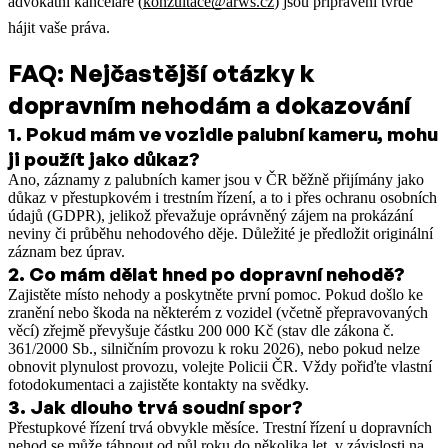
advokátní kanceláře (
konzultace@arws.cz
) jsou připraveni tvrdě
hájit vaše práva.
FAQ: Nejčastější otázky k
dopravním nehodám a dokazování
1
.
Pokud mám ve vozidle palubní kameru, mohu
ji použít jako důkaz?
Ano, záznamy z palubních kamer jsou v ČR běžně přijímány jako
důkaz v přestupkovém i trestním řízení, a to i přes ochranu osobních
údajů (GDPR), jelikož převažuje oprávněný zájem na prokázání
neviny či průběhu nehodového děje. Důležité je předložit originální
záznam bez úprav.
2
.
Co mám dělat hned po dopravní nehodě?
Zajistěte místo nehody a poskytněte první pomoc. Pokud došlo ke
zranění nebo škoda na některém z vozidel (včetně přepravovaných
věcí) zřejmě převyšuje částku 200 000 Kč (stav dle zákona č.
361/2000 Sb., silničním provozu k roku 2026), nebo pokud nelze
obnovit plynulost provozu, volejte Policii ČR. Vždy pořiďte vlastní
fotodokumentaci a zajistěte kontakty na svědky.
3
.
Jak dlouho trvá soudní spor?
Přestupkové řízení trvá obvykle měsíce. Trestní řízení u dopravních
nehod se může táhnout od půl roku do několika let, v závislosti na