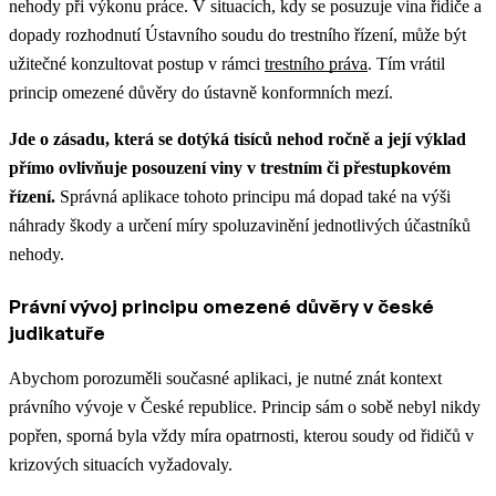
nehody při výkonu práce.
V situacích, kdy se posuzuje vina řidiče a
dopady rozhodnutí Ústavního soudu do trestního řízení, může být
užitečné konzultovat postup v rámci
trestního práva
.
Tím vrátil
princip omezené důvěry do ústavně konformních mezí.
Jde o zásadu, která se dotýká tisíců nehod ročně a její výklad
přímo ovlivňuje posouzení viny v trestním či přestupkovém
řízení.
Správná aplikace tohoto principu má dopad také na výši
náhrady škody a určení míry spoluzavinění jednotlivých účastníků
nehody.
Právní vývoj principu omezené důvěry v české
judikatuře
Abychom porozuměli současné aplikaci, je nutné znát kontext
právního vývoje v České republice. Princip sám o sobě nebyl nikdy
popřen, sporná byla vždy míra opatrnosti, kterou soudy od řidičů v
krizových situacích vyžadovaly.