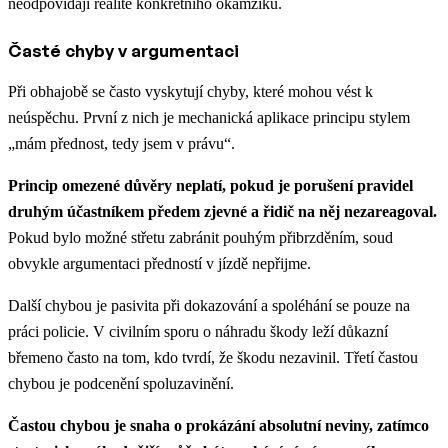
neodpovídají realitě konkrétního okamžiku.
Časté chyby v argumentaci
Při obhajobě se často vyskytují chyby, které mohou vést k
neúspěchu. První z nich je mechanická aplikace principu stylem
„mám přednost, tedy jsem v právu“.
Princip omezené důvěry neplatí, pokud je porušení pravidel
druhým účastníkem předem zjevné a řidič na něj nezareagoval.
Pokud bylo možné střetu zabránit pouhým přibrzděním, soud
obvykle argumentaci předností v jízdě nepřijme.
Další chybou je pasivita při dokazování a spoléhání se pouze na
práci policie. V civilním sporu o náhradu škody leží důkazní
břemeno často na tom, kdo tvrdí, že škodu nezavinil. Třetí častou
chybou je podcenění spoluzavinění.
Častou chybou je snaha o prokázání absolutní neviny, zatímco