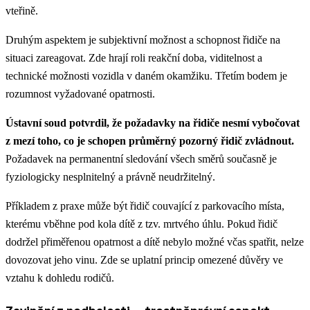
vteřině.
Druhým aspektem je subjektivní možnost a schopnost řidiče na
situaci zareagovat. Zde hrají roli reakční doba, viditelnost a
technické možnosti vozidla v daném okamžiku. Třetím bodem je
rozumnost vyžadované opatrnosti.
Ústavní soud potvrdil, že požadavky na řidiče nesmí vybočovat
z mezí toho, co je schopen průměrný pozorný řidič zvládnout.
Požadavek na permanentní sledování všech směrů současně je
fyziologicky nesplnitelný a právně neudržitelný.
Příkladem z praxe může být řidič couvající z parkovacího místa,
kterému vběhne pod kola dítě z tzv. mrtvého úhlu. Pokud řidič
dodržel přiměřenou opatrnost a dítě nebylo možné včas spatřit, nelze
dovozovat jeho vinu. Zde se uplatní princip omezené důvěry ve
vztahu k dohledu rodičů.