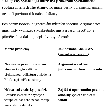
strategicky výhodnější může být prokázání významného
spoluzavinění druhé strany.
To může vést k výraznému snížení
trestu či povinnosti k náhradě škody.
Posledním bodem je ignorování místních specifik. Argumentace
musí vždy vycházet z konkrétního místa a času, neboť co je
přiměřené na dálnici, neplatí v obytné zóně.
Možné problémy
Jak pomáhá ARROWS
(
konzultace@arws.cz
)
Nesprávné právní posouzení
Argumentace aktuální
viny
— Orgán aplikuje
judikaturou Ústavního soudu.
překonanou judikaturu a klade na
řidiče nepřiměřené nároky.
Nekvalitní znalecký posudek
—
Zajištění oponentního posudku,
Posudek vychází z chybných
odborný výslech znalce u
vstupních dat nebo nezohledňuje
soudu.
konkrétní podmínky.