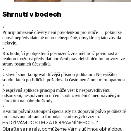
Shrnutí v bodech
•
Princip omezené důvěry není povolenkou pro řidiče — pokud se
chová nepředvídatelně nebo nebezpečně, obvykle jej tato zásada
nekryje.
•
Rozhodující je objektivní posouzení, zda měl řidič povinnost a
reálnou možnost předvídat porušení pravidel silničního provozu ze
strany ostatních účastníků.
•
Ústavní soud korigoval dřívější přísnou judikaturu Nejvyššího
soudu, která po řidičích požadovala často nereálnou míru opatrnosti.
•
Nesprávná aplikace principu může vést k nespravedlivému
odsouzení, nesprávnému určení spoluzavinění či neoprávněným
nárokům na náhradu škody.
•
Kvalitní právní zastoupení specialisty na dopravní právo je důležité
pro správnou obranu a formulaci skutkových tvrzení.
HROZÍ VÁM POSTIH ZA DOPRAVNÍ NEHODU?
Obraťte se na nás, pomůžeme Vám s účinnou obhajobou.