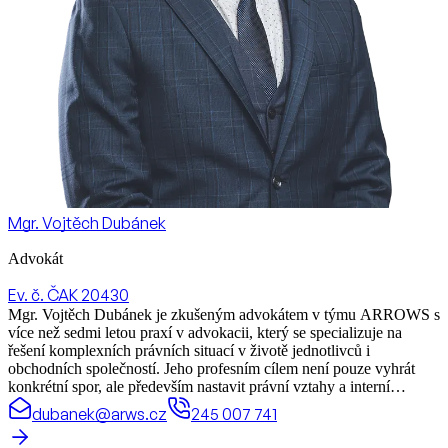
Mgr. Vojtěch Dubánek
Advokát
Ev. č. ČAK 20430
Mgr. Vojtěch Dubánek je zkušeným advokátem v týmu ARROWS s
více než sedmi letou praxí v advokacii, který se specializuje na
řešení komplexních právních situací v životě jednotlivců i
obchodních společností. Jeho profesním cílem není pouze vyhrát
konkrétní spor, ale především nastavit právní vztahy a interní
procesy klientů tak, aby byly funkční, bezpečné a dlouhodobě
dubanek@arws.cz
245 007 741
udržitelné.