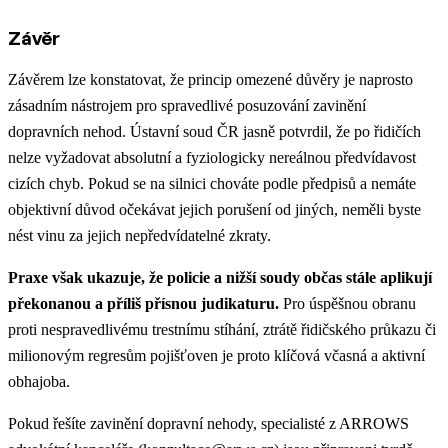
Závěr
Závěrem lze konstatovat, že princip omezené důvěry je naprosto
zásadním nástrojem pro spravedlivé posuzování zavinění
dopravních nehod. Ústavní soud ČR jasně potvrdil, že po řidičích
nelze vyžadovat absolutní a fyziologicky nereálnou předvídavost
cizích chyb. Pokud se na silnici chováte podle předpisů a nemáte
objektivní důvod očekávat jejich porušení od jiných, neměli byste
nést vinu za jejich nepředvídatelné zkraty.
Praxe však ukazuje, že policie a nižší soudy občas stále aplikují
překonanou a příliš přísnou judikaturu.
Pro úspěšnou obranu
proti nespravedlivému trestnímu stíhání, ztrátě řidičského průkazu či
milionovým regresům pojišťoven je proto klíčová včasná a aktivní
obhajoba.
Pokud řešíte zavinění dopravní nehody, specialisté z ARROWS