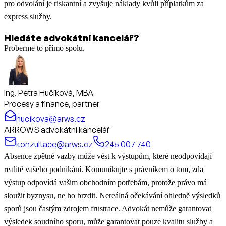
pro odvolání je riskantní a zvyšuje náklady kvůli příplatkům za
express služby.
Hledáte advokátní kancelář?
Proberme to přímo spolu.
Ing. Petra Hučíková, MBA
Procesy a finance, partner
hucikova@arws.cz
ARROWS advokátní kancelář
konzultace@arws.cz
245 007 740
Absence zpětné vazby může vést k výstupům, které neodpovídají
realitě vašeho podnikání. Komunikujte s právníkem o tom, zda
výstup odpovídá vašim obchodním potřebám, protože právo má
sloužit byznysu, ne ho brzdit. Nereálná očekávání ohledně výsledků
sporů jsou častým zdrojem frustrace. Advokát nemůže garantovat
výsledek soudního sporu, může garantovat pouze kvalitu služby a