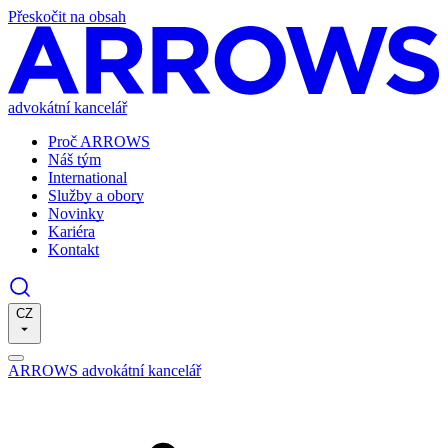
Přeskočit na obsah
advokátní kancelář
Proč ARROWS
Náš tým
International
Služby a obory
Novinky
Kariéra
Kontakt
CZ
ARROWS advokátní kancelář