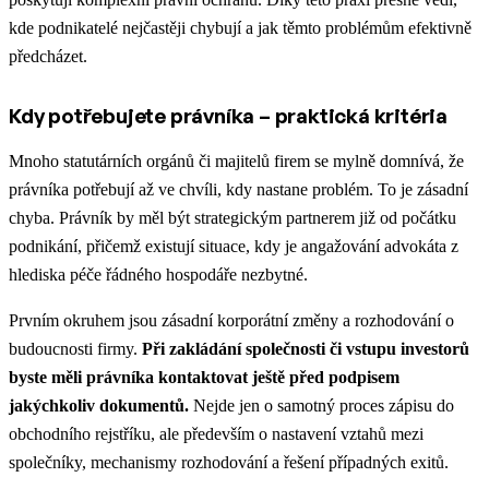
kde podnikatelé nejčastěji chybují a jak těmto problémům efektivně
předcházet.
Kdy potřebujete právníka – praktická kritéria
Mnoho statutárních orgánů či majitelů firem se mylně domnívá, že
právníka potřebují až ve chvíli, kdy nastane problém. To je zásadní
chyba. Právník by měl být strategickým partnerem již od počátku
podnikání, přičemž existují situace, kdy je angažování advokáta z
hlediska péče řádného hospodáře nezbytné.
Prvním okruhem jsou zásadní korporátní změny a rozhodování o
budoucnosti firmy.
Při zakládání společnosti či vstupu investorů
byste měli právníka kontaktovat ještě před podpisem
jakýchkoliv dokumentů.
Nejde jen o samotný proces zápisu do
obchodního rejstříku, ale především o nastavení vztahů mezi
společníky, mechanismy rozhodování a řešení případných exitů.