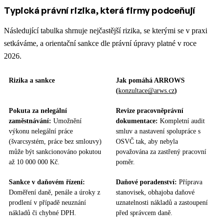
Typická právní rizika, která firmy podceňují
Následující tabulka shrnuje nejčastější rizika, se kterými se v praxi
setkáváme, a orientační sankce dle právní úpravy platné v roce
2026.
Rizika a sankce
Jak pomáhá ARROWS
(
konzultace@arws.cz
)
Pokuta za nelegální
Revize pracovněprávní
zaměstnávání:
Umožnění
dokumentace:
Kompletní audit
výkonu nelegální práce
smluv a nastavení spolupráce s
(švarcsystém, práce bez smlouvy)
OSVČ tak, aby nebyla
může být sankcionováno pokutou
považována za zastřený pracovní
až 10 000 000 Kč.
poměr.
Sankce v daňovém řízení:
Daňové poradenství:
Příprava
Doměření daně, penále a úroky z
stanovisek, obhajoba daňové
prodlení v případě neuznání
uznatelnosti nákladů a zastoupení
nákladů či chybné DPH.
před správcem daně.