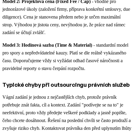
Model 2: Projektová cena (Fixed Fee / Cap)
- vhodné pro
jednorázové úkoly (založení firmy, příprava konkrétní smlouvy, due
diligence). Cena je stanovena předem nebo je určen maximální
strop. Výhodou je jistota ceny, nevýhodou je, že práce nad rámec
zadání se účtují zvlášť.
Model 3: Hodinová sazba (Time & Material)
- standardní model
pro spory a nepředvídatelné kauzy. Platí se dle reálně vykázaného
času. Doporučujeme vždy si vyžádat odhad časové náročnosti a
pravidelné reporty o stavu čerpání rozpočtu.
Typické chyby při outsourcingu právních služeb
Vágní zadání je jednou z nejčastějších chyb, protože právník
potřebuje znát fakta, cíl a kontext. Zadání "podívejte se na to" je
neefektivní, proto vždy předejte veškeré podklady a jasně popište,
čeho chcete dosáhnout. Řešení na poslední chvíli se často prodraží a
zvyšuje riziko chyb. Kontaktovat právníka den před uplynutím lhůty