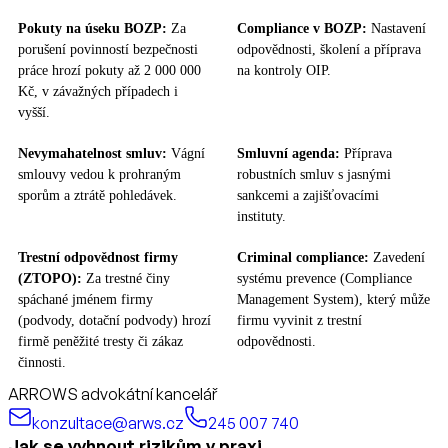
Pokuty na úseku BOZP:
Za
Compliance v BOZP:
Nastavení
porušení povinností bezpečnosti
odpovědnosti, školení a příprava
práce hrozí pokuty až 2 000 000
na kontroly OIP.
Kč, v závažných případech i
vyšší.
Nevymahatelnost smluv:
Vágní
Smluvní agenda:
Příprava
smlouvy vedou k prohraným
robustních smluv s jasnými
sporům a ztrátě pohledávek.
sankcemi a zajišťovacími
instituty.
Trestní odpovědnost firmy
Criminal compliance:
Zavedení
(ZTOPO):
Za trestné činy
systému prevence (Compliance
spáchané jménem firmy
Management System), který může
(podvody, dotační podvody) hrozí
firmu vyvinit z trestní
firmě peněžité tresty či zákaz
odpovědnosti.
činnosti.
ARROWS advokátní kancelář
konzultace@arws.cz
245 007 740
Jak se vyhnout rizikům v praxi