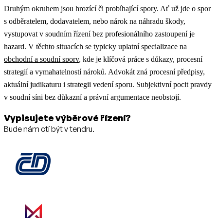
Druhým okruhem jsou hrozící či probíhající spory. Ať už jde o spor
s odběratelem, dodavatelem, nebo nárok na náhradu škody,
vystupovat v soudním řízení bez profesionálního zastoupení je
hazard.
V těchto situacích se typicky uplatní specializace na
obchodní a soudní spory
, kde je klíčová práce s důkazy, procesní
strategií a vymahatelností nároků.
Advokát zná procesní předpisy,
aktuální judikaturu i strategii vedení sporu. Subjektivní pocit pravdy
v soudní síni bez důkazní a právní argumentace neobstojí.
Vypisujete výběrové řízení?
Bude nám ctí být v tendru.