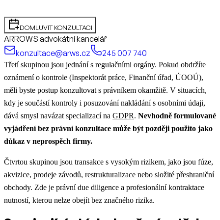
DOMLUVIT KONZULTACI
ARROWS advokátní kancelář
konzultace@arws.cz
245 007 740
Třetí skupinou jsou jednání s regulačními orgány. Pokud obdržíte
oznámení o kontrole (Inspektorát práce, Finanční úřad, ÚOOÚ),
měli byste postup konzultovat s právníkem okamžitě.
V situacích,
kdy je součástí kontroly i posuzování nakládání s osobními údaji,
dává smysl navázat specializací na
GDPR
.
Nevhodně formulované
vyjádření bez právní konzultace může být později použito jako
důkaz v neprospěch firmy.
Čtvrtou skupinou jsou transakce s vysokým rizikem, jako jsou fúze,
akvizice, prodeje závodů, restrukturalizace nebo složité přeshraniční
obchody. Zde je právní due diligence a profesionální kontraktace
nutností, kterou nelze obejít bez značného rizika.