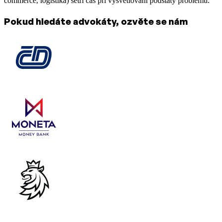
commerce, logistika) šetří čas při vysvětlování podstaty problému.
Pokud hledáte advokáty, ozvěte se nám