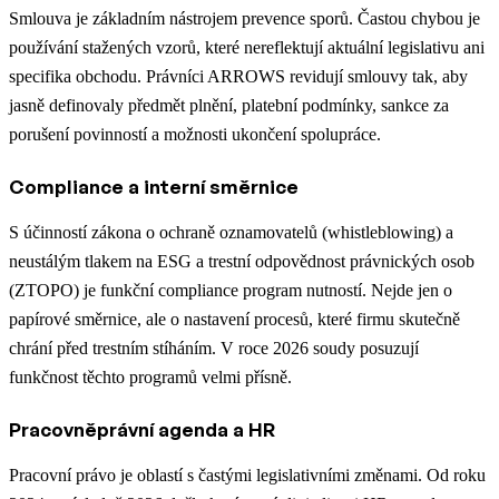
Smlouva je základním nástrojem prevence sporů. Častou chybou je
používání stažených vzorů, které nereflektují aktuální legislativu ani
specifika obchodu. Právníci ARROWS revidují smlouvy tak, aby
jasně definovaly předmět plnění, platební podmínky, sankce za
porušení povinností a možnosti ukončení spolupráce.
Compliance a interní směrnice
S účinností zákona o ochraně oznamovatelů (whistleblowing) a
neustálým tlakem na ESG a trestní odpovědnost právnických osob
(ZTOPO) je funkční compliance program nutností. Nejde jen o
papírové směrnice, ale o nastavení procesů, které firmu skutečně
chrání před trestním stíháním. V roce 2026 soudy posuzují
funkčnost těchto programů velmi přísně.
Pracovněprávní agenda a HR
Pracovní právo je oblastí s častými legislativními změnami. Od roku