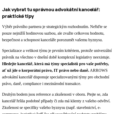
Jak vybrat tu správnou advokátní kancelář:
praktické tipy
Výběr právního partnera je strategickým rozhodnutím. Neřiďte se
pouze nejnižší hodinovou sazbou, ale zvažte celkovou hodnotu,
bezpečnost a schopnost kanceláře porozumět vašemu byznysu.
Specializace a velikost týmu je prvním kritériem, protože univerzální
právník na všechno v dnešní době komplexní legislativy neexistuje.
Hledejte kancelář, která má týmy specialistů pro vaše potřeby,
ať už jde o korporátní právo, IT právo nebo daně.
ARROWS
advokátní kancelář disponuje specializovanými týmy pro obchodní
právo, daně, compliance i mezinárodní transakce.
Druhým bodem jsou reference a zkušenosti v oboru. Ptejte se, zda
kancelář řešila podobné případy či zda má klienty z vašeho odvětví.
Zkušenost se specifiky vašeho byznysu (např. stavebnictví, e-