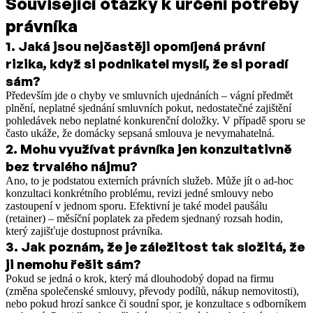
Související otázky k určení potřeby
právníka
1
.
Jaká jsou nejčastěji opomíjená právní
rizika, když si podnikatel myslí, že si poradí
sám?
Především jde o chyby ve smluvních ujednáních – vágní předmět
plnění, neplatné sjednání smluvních pokut, nedostatečné zajištění
pohledávek nebo neplatné konkurenční doložky. V případě sporu se
často ukáže, že domácky sepsaná smlouva je nevymahatelná.
2
.
Mohu využívat právníka jen konzultativně
bez trvalého nájmu?
Ano, to je podstatou externích právních služeb. Může jít o ad-hoc
konzultaci konkrétního problému, revizi jedné smlouvy nebo
zastoupení v jednom sporu. Efektivní je také model paušálu
(retainer) – měsíční poplatek za předem sjednaný rozsah hodin,
který zajišťuje dostupnost právníka.
3
.
Jak poznám, že je záležitost tak složitá, že
ji nemohu řešit sám?
Pokud se jedná o krok, který má dlouhodobý dopad na firmu
(změna společenské smlouvy, převody podílů, nákup nemovitosti),
nebo pokud hrozí sankce či soudní spor, je konzultace s odborníkem