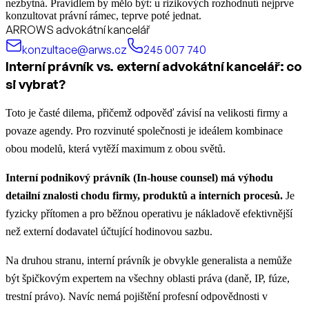
nezbytná. Pravidlem by mělo být: u rizikových rozhodnutí nejprve
konzultovat právní rámec, teprve poté jednat.
ARROWS advokátní kancelář
konzultace@arws.cz
245 007 740
Interní právník vs. externí advokátní kancelář: co
si vybrat?
Toto je časté dilema, přičemž odpověď závisí na velikosti firmy a
povaze agendy. Pro rozvinuté společnosti je ideálem kombinace
obou modelů, která vytěží maximum z obou světů.
Interní podnikový právník (In-house counsel) má výhodu
detailní znalosti chodu firmy, produktů a interních procesů.
Je
fyzicky přítomen a pro běžnou operativu je nákladově efektivnější
než externí dodavatel účtující hodinovou sazbu.
Na druhou stranu, interní právník je obvykle generalista a nemůže
být špičkovým expertem na všechny oblasti práva (daně, IP, fúze,
trestní právo). Navíc nemá pojištění profesní odpovědnosti v