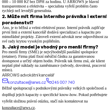
000 – 10 000 Kč bez DPH za hodinu. U ARROWS je hlavní
transparentnost a efektivita – specialista vyřeší problém často
rychleji než levnější generalista.
2
.
Může mít firma interního právníka i externí
poradenství?
Ano, je to běžná a velmi efektivní praxe. Interní právník zajišťuje
první linii a externí kancelář dodává specializaci a kapacitu pro
mimořádné projekty. Zároveň externí advokát nese odpovědnost za
své rady krytou vysokým pojištěním.
3
.
Jaký model je vhodný pro menší firmy?
Pro menší firmy (SME) je nejvýhodnější paušální spolupráce
(retainer). Firma platí fixní měsíční částku za garantovanou
dostupnost a určitý objem hodin. Právník tak firmu zná, ale klient
neplatí plné náklady na zaměstnance (odvody, dovolená, pracovní
místo).
ARROWS advokátní kancelář
konzultace@arws.cz
245 007 740
Běžně spolupracují s podnikovými právníky velkých společností a
doplňují jejich kapacity o specifické know-how. Pokud potřebujete
vyřešit složitou právní otázku, stačí nás kontaktovat na
konzultace@arws.cz
.