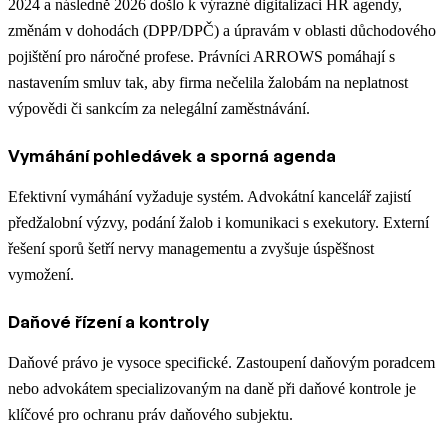
2024 a následně 2026 došlo k výrazné digitalizaci HR agendy,
změnám v dohodách (DPP/DPČ) a úpravám v oblasti důchodového
pojištění pro náročné profese. Právníci ARROWS pomáhají s
nastavením smluv tak, aby firma nečelila žalobám na neplatnost
výpovědi či sankcím za nelegální zaměstnávání.
Vymáhání pohledávek a sporná agenda
Efektivní vymáhání vyžaduje systém. Advokátní kancelář zajistí
předžalobní výzvy, podání žalob i komunikaci s exekutory. Externí
řešení sporů šetří nervy managementu a zvyšuje úspěšnost
vymožení.
Daňové řízení a kontroly
Daňové právo je vysoce specifické. Zastoupení daňovým poradcem
nebo advokátem specializovaným na daně při daňové kontrole je
klíčové pro ochranu práv daňového subjektu.