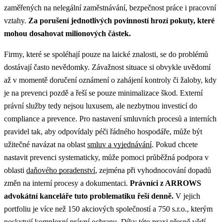
zaměřených na nelegální zaměstnávání, bezpečnost práce i pracovní
vztahy.
Za porušení jednotlivých povinností hrozí pokuty, které
mohou dosahovat milionových částek.
Firmy, které se spoléhají pouze na laické znalosti, se do problémů
dostávají často nevědomky. Závažnost situace si obvykle uvědomí
až v momentě doručení oznámení o zahájení kontroly či žaloby, kdy
je na prevenci pozdě a řeší se pouze minimalizace škod. Externí
právní služby tedy nejsou luxusem, ale nezbytnou investicí do
compliance a prevence.
Pro nastavení smluvních procesů a interních
pravidel tak, aby odpovídaly péči řádného hospodáře, může být
užitečné navázat na oblast
smluv a vyjednávání
.
Pokud chcete
nastavit prevenci systematicky, může pomoci průběžná podpora v
oblasti
daňového poradenství
, zejména při vyhodnocování dopadů
změn na interní procesy a dokumentaci.
Právníci z ARROWS
advokátní kanceláře tuto problematiku řeší denně.
V jejich
portfoliu je více než 150 akciových společností a 750 s.r.o., kterým
poskytují komplexní právní ochranu. Díky této praxi přesně vědí,