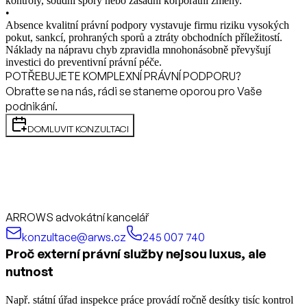
kontroly, soudní spory nebo zásadní korporátní změny.
•
Absence kvalitní právní podpory vystavuje firmu riziku vysokých
pokut, sankcí, prohraných sporů a ztráty obchodních příležitostí.
Náklady na nápravu chyb zpravidla mnohonásobně převyšují
investici do preventivní právní péče.
POTŘEBUJETE KOMPLEXNÍ PRÁVNÍ PODPORU?
Obraťte se na nás, rádi se staneme oporou pro Vaše
podnikání.
DOMLUVIT KONZULTACI
ARROWS advokátní kancelář
konzultace@arws.cz
245 007 740
Proč externí právní služby nejsou luxus, ale
nutnost
Např. státní úřad inspekce práce provádí ročně desítky tisíc kontrol