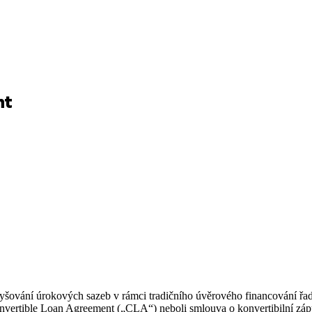
nt
yšování úrokových sazeb v rámci tradičního úvěrového financování řada
onvertible Loan Agreement („CLA“) neboli smlouva o konvertibilní záp