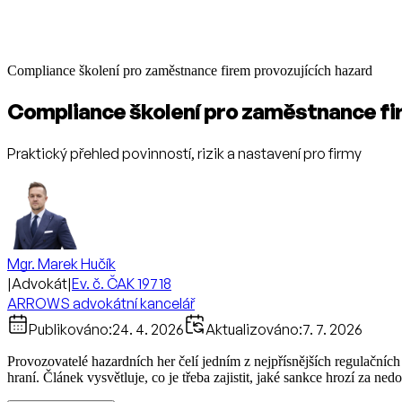
Compliance školení pro zaměstnance firem provozujících hazard
Compliance školení pro zaměstnance fi
Praktický přehled povinností, rizik a nastavení pro firmy
Mgr. Marek Hučík
|
Advokát
|
Ev. č. ČAK 19718
ARROWS advokátní kancelář
Publikováno:
24. 4. 2026
Aktualizováno:
7. 7. 2026
Provozovatelé hazardních her čelí jedním z nejpřísnějších regulačn
hraní. Článek vysvětluje, co je třeba zajistit, jaké sankce hrozí za ned