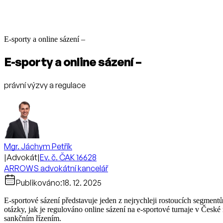
E-sporty a online sázení –
E-sporty a online sázení –
právní výzvy a regulace
Mgr. Jáchym Petřík
|
Advokát
|
Ev. č. ČAK 16628
ARROWS advokátní kancelář
Publikováno:
18. 12. 2025
E-sportové sázení představuje jeden z nejrychleji rostoucích segmentů
otázky, jak je regulováno online sázení na e-sportové turnaje v České 
sankčním řízením.