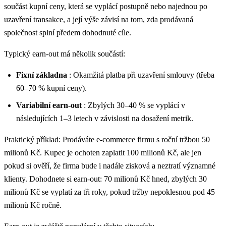
součást kupní ceny, která se vyplácí postupně nebo najednou po
uzavření transakce, a její výše závisí na tom, zda prodávaná
společnost splní předem dohodnuté cíle.
Typický earn-out má několik součástí:
Fixní základna
: Okamžitá platba při uzavření smlouvy (třeba
60–70 % kupní ceny).
Variabilní earn-out
: Zbylých 30–40 % se vyplácí v
následujících 1–3 letech v závislosti na dosažení metrik.
Praktický příklad: Prodáváte e-commerce firmu s roční tržbou 50
milionů Kč. Kupec je ochoten zaplatit 100 milionů Kč, ale jen
pokud si ověří, že firma bude i nadále zisková a neztratí významné
klienty. Dohodnete si earn-out: 70 milionů Kč hned, zbylých 30
milionů Kč se vyplatí za tři roky, pokud tržby nepoklesnou pod 45
milionů Kč ročně.