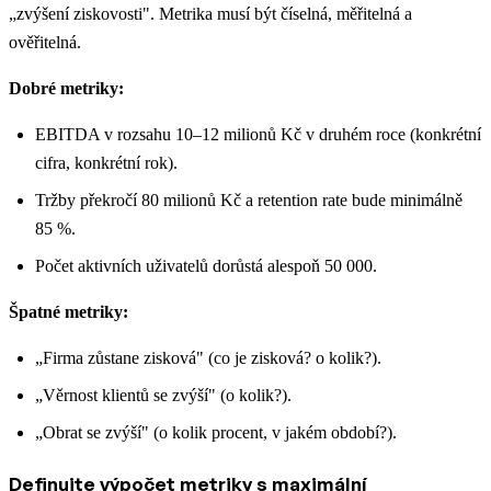
„zvýšení ziskovosti". Metrika musí být číselná, měřitelná a
ověřitelná.
Dobré metriky:
EBITDA v rozsahu 10–12 milionů Kč v druhém roce (konkrétní
cifra, konkrétní rok).
Tržby překročí 80 milionů Kč a retention rate bude minimálně
85 %.
Počet aktivních uživatelů dorůstá alespoň 50 000.
Špatné metriky:
„Firma zůstane zisková" (co je zisková? o kolik?).
„Věrnost klientů se zvýší" (o kolik?).
„Obrat se zvýší" (o kolik procent, v jakém období?).
Definujte výpočet metriky s maximální