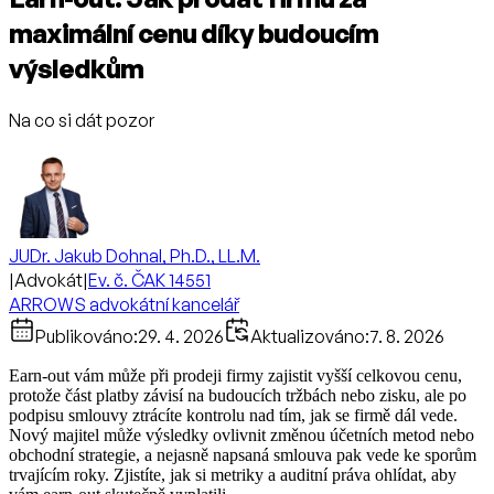
maximální cenu díky budoucím
výsledkům
Na co si dát pozor
JUDr. Jakub Dohnal, Ph.D., LL.M.
|
Advokát
|
Ev. č. ČAK 14551
ARROWS advokátní kancelář
Publikováno:
29. 4. 2026
Aktualizováno:
7. 8. 2026
Earn-out vám může při prodeji firmy zajistit vyšší celkovou cenu,
protože část platby závisí na budoucích tržbách nebo zisku, ale po
podpisu smlouvy ztrácíte kontrolu nad tím, jak se firmě dál vede.
Nový majitel může výsledky ovlivnit změnou účetních metod nebo
obchodní strategie, a nejasně napsaná smlouva pak vede ke sporům
trvajícím roky. Zjistíte, jak si metriky a auditní práva ohlídat, aby