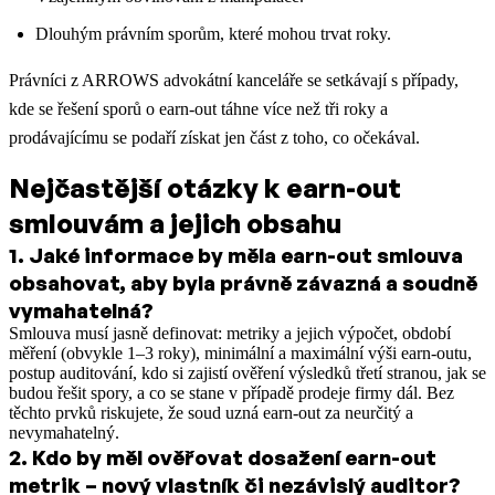
Dlouhým právním sporům, které mohou trvat roky.
Právníci z ARROWS advokátní kanceláře se setkávají s případy,
kde se řešení sporů o earn-out táhne více než tři roky a
prodávajícímu se podaří získat jen část z toho, co očekával.
Nejčastější otázky k earn-out
smlouvám a jejich obsahu
1
.
Jaké informace by měla earn-out smlouva
obsahovat, aby byla právně závazná a soudně
vymahatelná?
Smlouva musí jasně definovat: metriky a jejich výpočet, období
měření (obvykle 1–3 roky), minimální a maximální výši earn-outu,
postup auditování, kdo si zajistí ověření výsledků třetí stranou, jak se
budou řešit spory, a co se stane v případě prodeje firmy dál. Bez
těchto prvků riskujete, že soud uzná earn-out za neurčitý a
nevymahatelný.
2
.
Kdo by měl ověřovat dosažení earn-out
metrik – nový vlastník či nezávislý auditor?