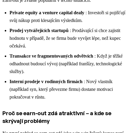
Earn-out je zvláště populární v těchto situacích:
Private equity a venture capital dealy
: Investoři si pojišťují
svůj nákup proti klesajícím výsledkům.
Prodej vytvářejících startupů
: Prodávající si chce zajistit
hodnotu v případě, že se firma bude vyvíjet lépe, než kupec
očekává.
Transakce ve fragmentovaných odvětvích
: Když je těžké
odhadnout budoucí vývoj (například franšízy, technologické
služby).
Interní prodeje v rodinných firmách
: Nový vlastník
(například syn, který převezme firmu) dostane motivaci
pokračovat v růstu.
Proč se earn-out zdá atraktivní – a kde se
skrývají problémy