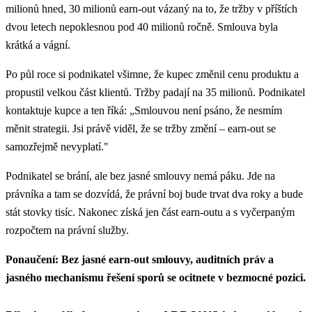
milionů hned, 30 milionů earn-out vázaný na to, že tržby v příštích
dvou letech nepoklesnou pod 40 milionů ročně. Smlouva byla
krátká a vágní.
Po půl roce si podnikatel všimne, že kupec změnil cenu produktu a
propustil velkou část klientů. Tržby padají na 35 milionů. Podnikatel
kontaktuje kupce a ten říká: „Smlouvou není psáno, že nesmím
měnit strategii. Jsi právě viděl, že se tržby změní – earn-out se
samozřejmě nevyplatí."
Podnikatel se brání, ale bez jasné smlouvy nemá páku. Jde na
právníka a tam se dozvídá, že právní boj bude trvat dva roky a bude
stát stovky tisíc. Nakonec získá jen část earn-outu a s vyčerpaným
rozpočtem na právní služby.
Ponaučení: Bez jasné earn-out smlouvy, auditních práv a
jasného mechanismu řešení sporů se ocitnete v bezmocné pozici.