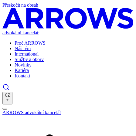
Přeskočit na obsah
advokátní kancelář
Proč ARROWS
Náš tým
International
Služby a obory
Novinky
Kariéra
Kontakt
CZ
ARROWS advokátní kancelář