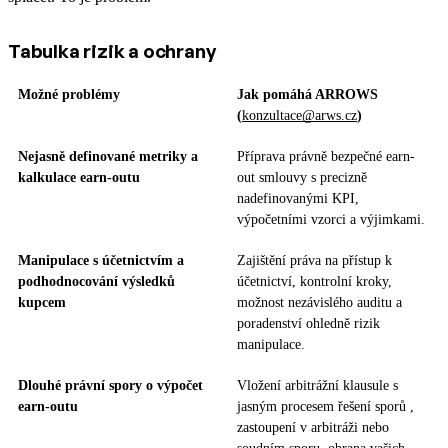
Tabulka rizik a ochrany
Možné problémy
Jak pomáhá ARROWS
(
konzultace@arws.cz
)
Nejasně definované metriky a
Příprava právně bezpečné earn-
kalkulace earn-outu
out smlouvy s precizně
nadefinovanými KPI,
výpočetními vzorci a výjimkami.
Manipulace s účetnictvím a
Zajištění práva na přístup k
podhodnocování výsledků
účetnictví, kontrolní kroky,
kupcem
možnost nezávislého auditu a
poradenství ohledně rizik
manipulace.
Dlouhé právní spory o výpočet
Vložení arbitrážní klausule s
earn-outu
jasným procesem řešení sporů ,
zastoupení v arbitráži nebo