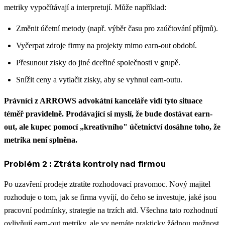
metriky vypočítávají a interpretují. Může například:
Změnit účetní metody (např. výběr času pro zaúčtování příjmů).
Vyčerpat zdroje firmy na projekty mimo earn-out období.
Přesunout zisky do jiné dceřiné společnosti v grupě.
Snížit ceny a vytlačit zisky, aby se vyhnul earn-outu.
Právníci z ARROWS advokátní kanceláře vidí tyto situace
téměř pravidelně. Prodávající si myslí, že bude dostávat earn-
out, ale kupec pomocí „kreativního" účetnictví dosáhne toho, že
metrika není splněna.
Problém 2 : Ztráta kontroly nad firmou
Po uzavření prodeje ztratíte rozhodovací pravomoc. Nový majitel
rozhoduje o tom, jak se firma vyvíjí, do čeho se investuje, jaké jsou
pracovní podmínky, strategie na trzích atd. Všechna tato rozhodnutí
ovlivňují earn-out metriky, ale vy nemáte prakticky žádnou možnost