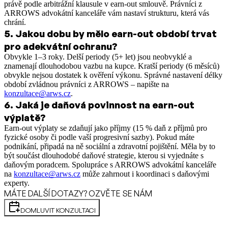
právě podle arbitrážní klausule v earn-out smlouvě. Právníci z
ARROWS advokátní kanceláře vám nastaví strukturu, která vás
chrání.
5
.
Jakou dobu by mělo earn-out období trvat
pro adekvátní ochranu?
Obvykle 1–3 roky. Delší periody (5+ let) jsou neobvyklé a
znamenají dlouhodobou vazbu na kupce. Kratší periody (6 měsíců)
obvykle nejsou dostatek k ověření výkonu. Správné nastavení délky
období zvládnou právníci z ARROWS – napište na
konzultace@arws.cz
.
6
.
Jaká je daňová povinnost na earn-out
výplatě?
Earn-out výplaty se zdaňují jako příjmy (15 % daň z příjmů pro
fyzické osoby či podle vaší progresivní sazby). Pokud máte
podnikání, připadá na ně sociální a zdravotní pojištění. Měla by to
být součást dlouhodobé daňové strategie, kterou si vyjednáte s
daňovým poradcem. Spolupráce s ARROWS advokátní kanceláře
na
konzultace@arws.cz
může zahrnout i koordinaci s daňovými
experty.
MÁTE DALŠÍ DOTAZY? OZVĚTE SE NÁM
DOMLUVIT KONZULTACI