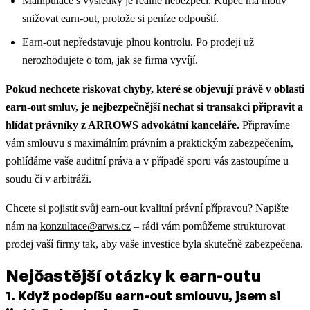
Manipulace s výsledky je reálné nebezpečí. Kupec má motiv
snižovat earn-out, protože si peníze odpouští.
Earn-out nepředstavuje plnou kontrolu. Po prodeji už
nerozhodujete o tom, jak se firma vyvíjí.
Pokud nechcete riskovat chyby, které se objevují právě v oblasti
earn-out smluv, je nejbezpečnější nechat si transakci připravit a
hlídat právníky z ARROWS advokátní kanceláře.
Připravíme
vám smlouvu s maximálním právním a praktickým zabezpečením,
pohlídáme vaše auditní práva a v případě sporu vás zastoupíme u
soudu či v arbitráži.
Chcete si pojistit svůj earn-out kvalitní právní přípravou? Napište
nám na
konzultace@arws.cz
– rádi vám pomůžeme strukturovat
prodej vaší firmy tak, aby vaše investice byla skutečně zabezpečena.
Nejčastější otázky k earn-outu
1
.
Když podepíšu earn-out smlouvu, jsem si