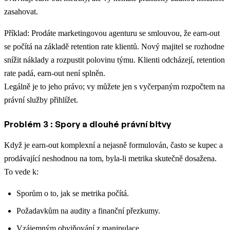
zasahovat.
Příklad: Prodáte marketingovou agenturu se smlouvou, že earn-out
se počítá na základě retention rate klientů. Nový majitel se rozhodne
snížit náklady a rozpustit polovinu týmu. Klienti odcházejí, retention
rate padá, earn-out není splněn.
Legálně je to jeho právo; vy můžete jen s vyčerpaným rozpočtem na
právní služby přihlížet.
Problém 3 : Spory a dlouhé právní bitvy
Když je earn-out komplexní a nejasně formulován, často se kupec a
prodávající neshodnou na tom, byla-li metrika skutečně dosažena.
To vede k:
Sporům o to, jak se metrika počítá.
Požadavkům na audity a finanční přezkumy.
Vzájemným obviňování z manipulace.