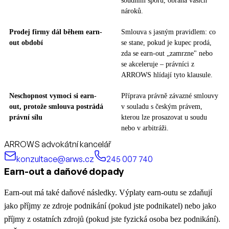
soudním sporu, obrana vašich
nároků.
Prodej firmy dál během earn-
Smlouva s jasným pravidlem: co
out období
se stane, pokud je kupec prodá,
zda se earn-out „zamrzne" nebo
se akceleruje – právníci z
ARROWS hlídají tyto klausule.
Neschopnost vymoci si earn-
Příprava právně závazné smlouvy
out, protože smlouva postrádá
v souladu s českým právem,
právní sílu
kterou lze prosazovat u soudu
nebo v arbitráži.
ARROWS advokátní kancelář
konzultace@arws.cz
245 007 740
Earn-out a daňové dopady
Earn-out má také daňové následky. Výplaty earn-outu se zdaňují
jako příjmy ze zdroje podnikání (pokud jste podnikatel) nebo jako
příjmy z ostatních zdrojů (pokud jste fyzická osoba bez podnikání).