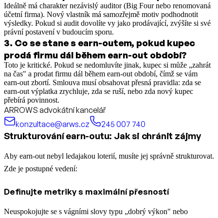
Ideálně má charakter nezávislý auditor (Big Four nebo renomovaná
účetní firma). Nový vlastník má samozřejmě motiv podhodnotit
výsledky. Pokud si audit dovolíte vy jako prodávající, zvýšíte si své
právní postavení v budoucím sporu.
3
.
Co se stane s earn-outem, pokud kupec
prodá firmu dál během earn-out období?
Toto je kritické. Pokud se nedomluvíte jinak, kupec si může „zahrát
na čas" a prodat firmu dál během earn-out období, čímž se vám
earn-out zbortí. Smlouva musí obsahovat přesná pravidla: zda se
earn-out výplatka zrychluje, zda se ruší, nebo zda nový kupec
přebírá povinnost.
ARROWS advokátní kancelář
konzultace@arws.cz
245 007 740
Strukturování earn-outu: Jak si chránit zájmy
Aby earn-out nebyl ledajakou loterií, musíte jej správně strukturovat.
Zde je postupné vedení:
Definujte metriky s maximální přesností
Neuspokojujte se s vágními slovy typu „dobrý výkon" nebo