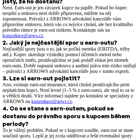
jistý, že ho dostanu?
Není. Earn-out je jen závazek kupce na papíře. Pokud ho kupec
nesplní a smlouva není dobře připravena, můžete na něj
zapomenout. Právníci z ARROWS advokátní kanceláře vám
připravíme smlouvu, která vás co nejvíce chrání, ale bez kvalitního
právního rámce je earn-out rizikem. Kontaktujte nás na
konzultace@arws.cz
.
2
.
Jaký je nejčastější spor u earn-outu?
Nejčastější spory jsou o to, jak se počítá metrika (EBITDA, tržby
atd.). Kupec zkresluje výsledky pomocí účetních metod nebo
operačních změn, prodávajícímu se pak podaří získat jen zlomek
earn-outu. Dobře napsaná smlouva a auditní práva toto riziko snižují
– právníci z ARROWS advokátní kanceláře jsou v tomto experti.
3
.
Lze si earn-out pojistit?
Ano, existuje earn-out insurance, která chrání prodávajícího proti
neplatícímu kupci. Není levné (1–5 % z earn-outu), ale stojí to za to
u větších dealů. Více informací najdete po kontaktu se specialisty z
ARROWS na
konzultace@arws.cz
.
4
.
Co se stane s earn-outem, pokud se
dostanu do právního sporu s kupcem během
periody?
To je vážný problém. Pokud se s kupcem soudíte, earn-out se stane
součástí sporu. Lepší je jej zcela oddělovat a řešit eventuální spory