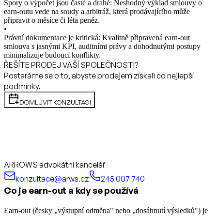
Spory o výpočet jsou časté a drahé: Neshodný výklad smlouvy o
earn-outu vede na soudy a arbitráž, která prodávajícího může
připravit o měsíce či léta peněz.
•
Právní dokumentace je kritická: Kvalitně připravená earn-out
smlouva s jasnými KPI, auditními právy a dohodnutými postupy
minimalizuje budoucí konflikty.
ŘEŠÍTE PRODEJ VAŠÍ SPOLEČNOSTI?
Postaráme se o to, abyste prodejem získali co nejlepší
podmínky.
DOMLUVIT KONZULTACI
ARROWS advokátní kancelář
konzultace@arws.cz
245 007 740
Co je earn-out a kdy se používá
Earn-out (česky „výstupní odměna" nebo „dosáhnutí výsledků") je