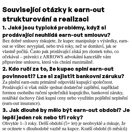
Související otázky k earn-out
strukturování a realizaci
1
.
Jaké jsou typické problémy, když si
prodávající neuhlídá earn-out smlouvu?
Bez dobré smlouvy riskujete, že kupec manipuluje s výsledky, earn-
out se vůbec nevyplatí, nebo trvá roky, než se domluví, jak se
vlastně počítá. Často pak prodávající získá jen zlomek toho, co
očekával – právníci z ARROWS advokátní kanceláře vám
připravíme smlouvu, která vás chrání maximálně.
2
.
Kdo ručí za to, že kupec splní earn-out
povinnosti? Lze si zajistit bankovní záruku?
Za plnění earn-outu primárně odpovídá kupující společnost.
Prodávající si však může sjednat dodatečné zajištění, například
formou osobního ručení společníků kupujícího, bankovní záruky,
notářské úschovy části kupní ceny nebo využitím pojištění neplnění
(earn-out insurance).
3
.
Jak dlouhé by mělo být earn-out období? Je
lepší jeden rok nebo tři roky?
Obvykle 1–3 roky. Delší období (5+ let) je neobvyklé a riskuje, že
se ocitnete v dlouhodobé vazbě na kupce. Kratší období (6 měsíců)