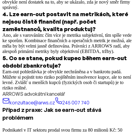
obvykle není dostatek na to, aby se ukázalo, zda je nový směr firmy
správný.
4
.
Lze earn-out postavit na metrikách, které
nejsou čistě finanční (např. počet
zaměstnanců, kvalita produktu)?
Ano, ale s varováním: čím více je metrika subjektivní, tím spíše vede
ke sporům. Kombinace finančních a operačních metrik je možná, ale
měla by být velmi jasně definována. Právníci z ARROWS radí, aby
alespoň primární metriky byly objektivní (EBITDA, tržby).
5
.
Co se stane, pokud kupec během earn-out
období zbankrotuje?
Earn-out pohledávka je obvykle nechráněna a v bankrotu padá.
Můžete si pojistit toto riziko pojištěním insolvence kupce, ale to není
levné. Zvlášť u menších kupců (fyzických osob či startupů) je to
riziko reálné.
ARROWS advokátní kancelář
konzultace@arws.cz
245 007 740
Případ z praxe: Jak se earn-out stává
problémem
Podnikatel v IT sektoru prodal svou firmu za 80 milionů Kč: 50