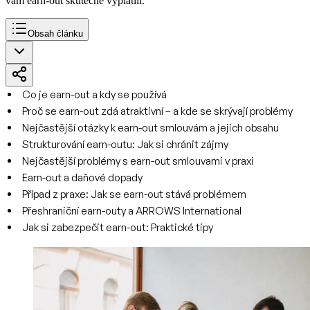
vám earn-out skutečně vyplatili.
Obsah článku
Co je earn-out a kdy se používá
Proč se earn-out zdá atraktivní – a kde se skrývají problémy
Nejčastější otázky k earn-out smlouvám a jejich obsahu
Strukturování earn-outu: Jak si chránit zájmy
Nejčastější problémy s earn-out smlouvami v praxi
Earn-out a daňové dopady
Případ z praxe: Jak se earn-out stává problémem
Přeshraniční earn-outy a ARROWS International
Jak si zabezpečit earn-out: Praktické tipy