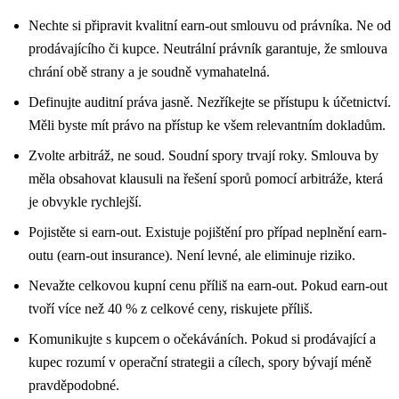
Nechte si připravit kvalitní earn-out smlouvu od právníka. Ne od
prodávajícího či kupce. Neutrální právník garantuje, že smlouva
chrání obě strany a je soudně vymahatelná.
Definujte auditní práva jasně. Nezříkejte se přístupu k účetnictví.
Měli byste mít právo na přístup ke všem relevantním dokladům.
Zvolte arbitráž, ne soud. Soudní spory trvají roky. Smlouva by
měla obsahovat klausuli na řešení sporů pomocí arbitráže, která
je obvykle rychlejší.
Pojistěte si earn-out. Existuje pojištění pro případ neplnění earn-
outu (earn-out insurance). Není levné, ale eliminuje riziko.
Nevažte celkovou kupní cenu příliš na earn-out. Pokud earn-out
tvoří více než 40 % z celkové ceny, riskujete příliš.
Komunikujte s kupcem o očekáváních. Pokud si prodávající a
kupec rozumí v operační strategii a cílech, spory bývají méně
pravděpodobné.