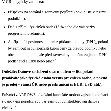
V ČR to typicky znamená:
Příspěvek na sociální a zdravotní pojištění (pokud jste v režimu
podnikání).
Daň z příjmu fyzických osob (15 % nebo dle vaší sazby
progresivního zdanění).
A případně i povinnosti k dani z přidané hodnoty (DPH), pokud
by earn-out nebyl součástí kupní ceny za převod podniku nebo
obchodního podílu, ale představoval by odměnu za jinou, DPH
podléhající službu nebo plnění.
Důležité: Daňové zacházení s earn-outem se liší, pokud
prodáváte jako fyzická osoba versus právnická osoba, a pokud
je prodej v rámci ČR nebo přeshraniční (s EUR, USD atd.).
Právníci z ARROWS advokátní kanceláře mohou zajistit konzultaci
s daňovými poradci, aby váš earn-out byl strukturován daňově
efektivně.