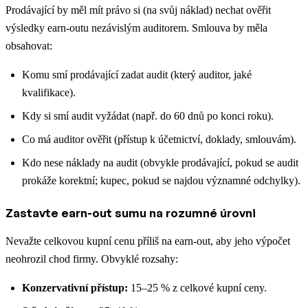
Prodávající by měl mít právo si (na svůj náklad) nechat ověřit
výsledky earn-outu nezávislým auditorem. Smlouva by měla
obsahovat:
Komu smí prodávající zadat audit (který auditor, jaké
kvalifikace).
Kdy si smí audit vyžádat (např. do 60 dnů po konci roku).
Co má auditor ověřit (přístup k účetnictví, doklady, smlouvám).
Kdo nese náklady na audit (obvykle prodávající, pokud se audit
prokáže korektní; kupec, pokud se najdou významné odchylky).
Zastavte earn-out sumu na rozumné úrovni
Nevažte celkovou kupní cenu příliš na earn-out, aby jeho výpočet
neohrozil chod firmy. Obvyklé rozsahy:
Konzervativní přístup:
15–25 % z celkové kupní ceny.