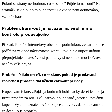
Pokud se strany neshodnou, co se stane? Půjde to na soud? Na
arbitráž? Jak dlouho to bude trvat? Pokud to není definováno,
vzniká chaos.
Problém: Earn-out je navázán na věci mimo
kontrolu prodávajícího
Příklad: Prodáte internetový obchod s podmínkou, že earn-out se
počítá na základě návštěvnosti webu. Pokud ale kupec stránku
přeprojektuje a návštěvnost padne, vy si nebudete moci stěžovat –
není to vaše chyba.
Problém: Nikdo neřeší, co se stane, pokud je prodávaná
společnost prodána dál během earn-out periody
Kupec vám řekne: „Pojď, já budu mít hold-backy deset let, ale já
firmu prodám za rok. Tvůj earn-out bude také „prodán" novému
kupci." Vy ani neznáte nového kupce a nevíte, zda bude earn-out
splácet. To je problém.