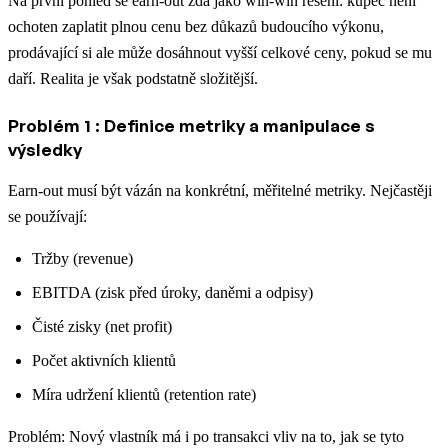
Na první pohled se earn-out zdá jako win-win řešení: kupec není
ochoten zaplatit plnou cenu bez důkazů budoucího výkonu,
prodávající si ale může dosáhnout vyšší celkové ceny, pokud se mu
daří. Realita je však podstatně složitější.
Problém 1 : Definice metriky a manipulace s
výsledky
Earn-out musí být vázán na konkrétní, měřitelné metriky. Nejčastěji
se používají:
Tržby (revenue)
EBITDA (zisk před úroky, daněmi a odpisy)
Čisté zisky (net profit)
Počet aktivních klientů
Míra udržení klientů (retention rate)
Problém: Nový vlastník má i po transakci vliv na to, jak se tyto