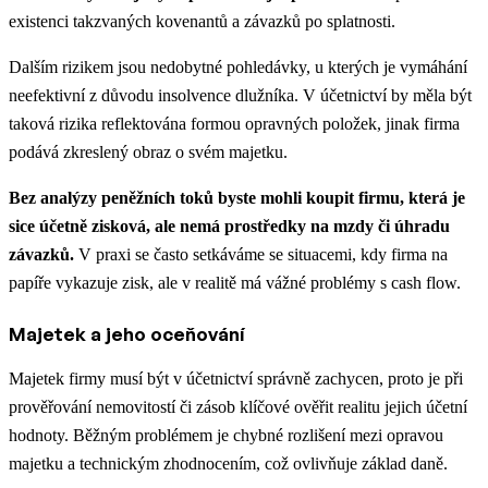
existenci takzvaných kovenantů a závazků po splatnosti.
Dalším rizikem jsou nedobytné pohledávky, u kterých je vymáhání
neefektivní z důvodu insolvence dlužníka. V účetnictví by měla být
taková rizika reflektována formou opravných položek, jinak firma
podává zkreslený obraz o svém majetku.
Bez analýzy peněžních toků byste mohli koupit firmu, která je
sice účetně zisková, ale nemá prostředky na mzdy či úhradu
závazků.
V praxi se často setkáváme se situacemi, kdy firma na
papíře vykazuje zisk, ale v realitě má vážné problémy s cash flow.
Majetek a jeho oceňování
Majetek firmy musí být v účetnictví správně zachycen, proto je při
prověřování nemovitostí či zásob klíčové ověřit realitu jejich účetní
hodnoty. Běžným problémem je chybné rozlišení mezi opravou
majetku a technickým zhodnocením, což ovlivňuje základ daně.