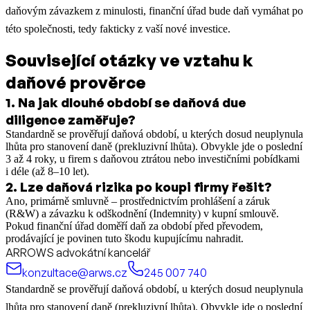
daňovým závazkem z minulosti, finanční úřad bude daň vymáhat po
této společnosti, tedy fakticky z vaší nové investice.
Související otázky ve vztahu k
daňové prověrce
1
.
Na jak dlouhé období se daňová due
diligence zaměřuje?
Standardně se prověřují daňová období, u kterých dosud neuplynula
lhůta pro stanovení daně (prekluzivní lhůta). Obvykle jde o poslední
3 až 4 roky, u firem s daňovou ztrátou nebo investičními pobídkami
i déle (až 8–10 let).
2
.
Lze daňová rizika po koupi firmy řešit?
Ano, primárně smluvně – prostřednictvím prohlášení a záruk
(R&W) a závazku k odškodnění (Indemnity) v kupní smlouvě.
Pokud finanční úřad doměří daň za období před převodem,
prodávající je povinen tuto škodu kupujícímu nahradit.
ARROWS advokátní kancelář
konzultace@arws.cz
245 007 740
Standardně se prověřují daňová období, u kterých dosud neuplynula
lhůta pro stanovení daně (prekluzivní lhůta). Obvykle jde o poslední