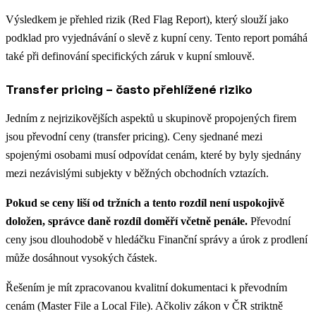
Výsledkem je přehled rizik (Red Flag Report), který slouží jako
podklad pro vyjednávání o slevě z kupní ceny. Tento report pomáhá
také při definování specifických záruk v kupní smlouvě.
Transfer pricing – často přehlížené riziko
Jedním z nejrizikovějších aspektů u skupinově propojených firem
jsou převodní ceny (transfer pricing). Ceny sjednané mezi
spojenými osobami musí odpovídat cenám, které by byly sjednány
mezi nezávislými subjekty v běžných obchodních vztazích.
Pokud se ceny liší od tržních a tento rozdíl není uspokojivě
doložen, správce daně rozdíl doměří včetně penále.
Převodní
ceny jsou dlouhodobě v hledáčku Finanční správy a úrok z prodlení
může dosáhnout vysokých částek.
Řešením je mít zpracovanou kvalitní dokumentaci k převodním
cenám (Master File a Local File). Ačkoliv zákon v ČR striktně