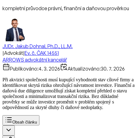
kompletní průvodce právní, finanční a daňovou prověrkou
JUDr. Jakub Dohnal, Ph.D., LL.M.
|
Advokát
|
Ev. č. ČAK 14551
ARROWS advokátní kancelář
Publikováno:
4. 3. 2026
Aktualizováno:
30. 7. 2026
Při akvizici společnosti musí kupující vyhodnotit stav cílové firmy a
identifikovat skrytá rizika ohrožující návratnost investice. Finanční a
daňová due diligence umožňují získat kompletní přehled o stavu
společnosti a minimalizovat transakční rizika. Bez důkladné
prověrky se může investice proměnit v problém spojený s
odpovědností za skryté dluhy či daňové nedoplatky.
Obsah článku