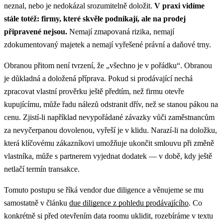
neznal, nebo je nedokázal srozumitelně doložit.
V praxi vidíme
stále totéž: firmy, které skvěle podnikají, ale na prodej
připravené nejsou.
Nemají zmapovaná rizika, nemají
zdokumentovaný majetek a nemají vyřešené právní a daňové trny.
Obranou přitom není tvrzení, že „všechno je v pořádku“. Obranou
je důkladná a doložená příprava. Pokud si prodávající nechá
zpracovat vlastní prověrku ještě předtím, než firmu otevře
kupujícímu, může řadu nálezů odstranit dřív, než se stanou pákou na
cenu. Zjistí-li například nevypořádané závazky vůči zaměstnancům
za nevyčerpanou dovolenou, vyřeší je v klidu. Narazí-li na doložku,
která klíčovému zákazníkovi umožňuje ukončit smlouvu při změně
vlastníka, může s partnerem vyjednat dodatek — v době, kdy ještě
netlačí termín transakce.
Tomuto postupu se říká vendor due diligence a věnujeme se mu
samostatně v článku
due diligence z pohledu prodávajícího
. Co
konkrétně si před otevřením data roomu uklidit, rozebíráme v textu