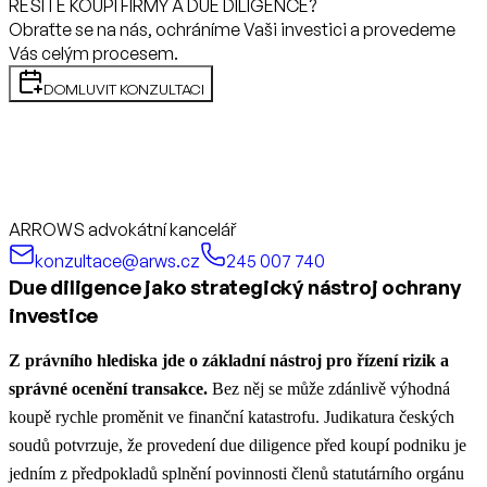
ŘEŠÍTE KOUPI FIRMY A DUE DILIGENCE?
Obraťte se na nás, ochráníme Vaši investici a provedeme
Vás celým procesem.
DOMLUVIT KONZULTACI
ARROWS advokátní kancelář
konzultace@arws.cz
245 007 740
Due diligence jako strategický nástroj ochrany
investice
Z právního hlediska jde o základní nástroj pro řízení rizik a
správné ocenění transakce.
Bez něj se může zdánlivě výhodná
koupě rychle proměnit ve finanční katastrofu. Judikatura českých
soudů potvrzuje, že provedení due diligence před koupí podniku je
jedním z předpokladů splnění povinnosti členů statutárního orgánu