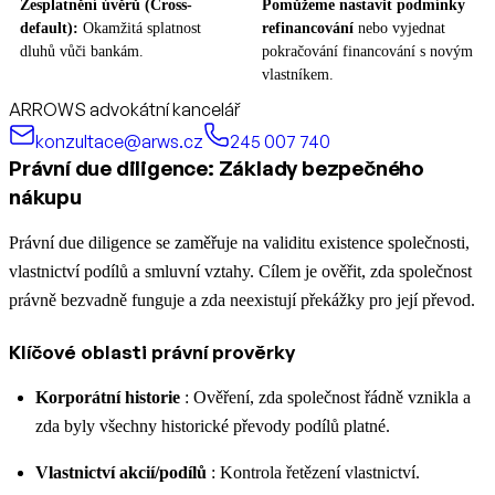
Zesplatnění úvěrů (Cross-
Pomůžeme nastavit podmínky
default):
Okamžitá splatnost
refinancování
nebo vyjednat
dluhů vůči bankám.
pokračování financování s novým
vlastníkem.
ARROWS advokátní kancelář
konzultace@arws.cz
245 007 740
Právní due diligence: Základy bezpečného
nákupu
Právní due diligence se zaměřuje na validitu existence společnosti,
vlastnictví podílů a smluvní vztahy. Cílem je ověřit, zda společnost
právně bezvadně funguje a zda neexistují překážky pro její převod.
Klíčové oblasti právní prověrky
Korporátní historie
: Ověření, zda společnost řádně vznikla a
zda byly všechny historické převody podílů platné.
Vlastnictví akcií/podílů
: Kontrola řetězení vlastnictví.