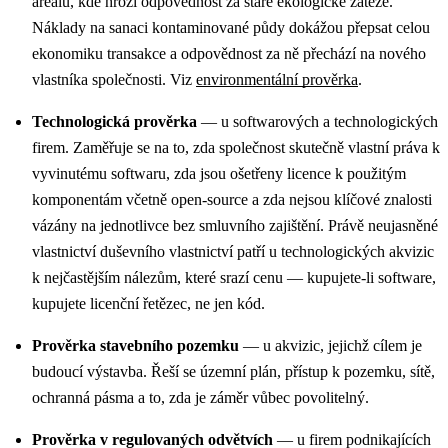
areálů, kde hrozí odpovědnost za staré ekologické zátěže.
Náklady na sanaci kontaminované půdy dokážou přepsat celou
ekonomiku transakce a odpovědnost za ně přechází na nového
vlastníka společnosti. Viz
environmentální prověrka
.
Technologická prověrka
— u softwarových a technologických
firem. Zaměřuje se na to, zda společnost skutečně vlastní práva k
vyvinutému softwaru, zda jsou ošetřeny licence k použitým
komponentám včetně open-source a zda nejsou klíčové znalosti
vázány na jednotlivce bez smluvního zajištění. Právě neujasněné
vlastnictví duševního vlastnictví patří u technologických akvizic
k nejčastějším nálezům, které srazí cenu — kupujete-li software,
kupujete licenční řetězec, ne jen kód.
Prověrka stavebního pozemku
— u akvizic, jejichž cílem je
budoucí výstavba. Řeší se územní plán, přístup k pozemku, sítě,
ochranná pásma a to, zda je záměr vůbec povolitelný.
Prověrka v regulovaných odvětvích
— u firem podnikajících