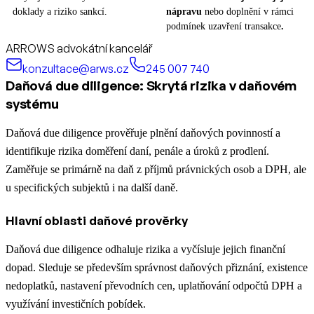
doklady a riziko sankcí.
nápravu
nebo doplnění v rámci
podmínek uzavření transakce
.
ARROWS advokátní kancelář
konzultace@arws.cz
245 007 740
Daňová due diligence: Skrytá rizika v daňovém
systému
Daňová due diligence prověřuje plnění daňových povinností a
identifikuje rizika doměření daní, penále a úroků z prodlení.
Zaměřuje se primárně na daň z příjmů právnických osob a DPH, ale
u specifických subjektů i na další daně.
Hlavní oblasti daňové prověrky
Daňová due diligence odhaluje rizika a vyčísluje jejich finanční
dopad. Sleduje se především správnost daňových přiznání, existence
nedoplatků, nastavení převodních cen, uplatňování odpočtů DPH a
využívání investičních pobídek.