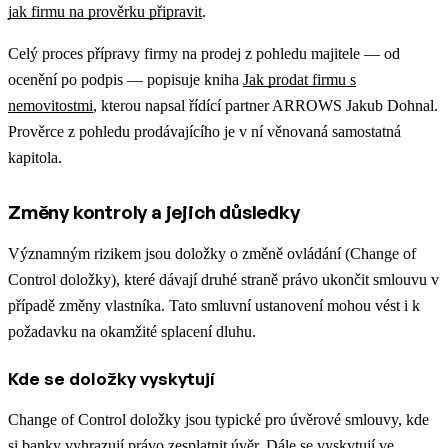
jak firmu na prověrku připravit
.
Celý proces přípravy firmy na prodej z pohledu majitele — od
ocenění po podpis — popisuje kniha
Jak prodat firmu s
nemovitostmi
, kterou napsal řídící partner ARROWS Jakub Dohnal.
Prověrce z pohledu prodávajícího je v ní věnovaná samostatná
kapitola.
Změny kontroly a jejich důsledky
Významným rizikem jsou doložky o změně ovládání (Change of
Control doložky), které dávají druhé straně právo ukončit smlouvu v
případě změny vlastníka. Tato smluvní ustanovení mohou vést i k
požadavku na okamžité splacení dluhu.
Kde se doložky vyskytují
Change of Control doložky jsou typické pro úvěrové smlouvy, kde
si banky vyhrazují právo zesplatnit úvěr. Dále se vyskytují ve