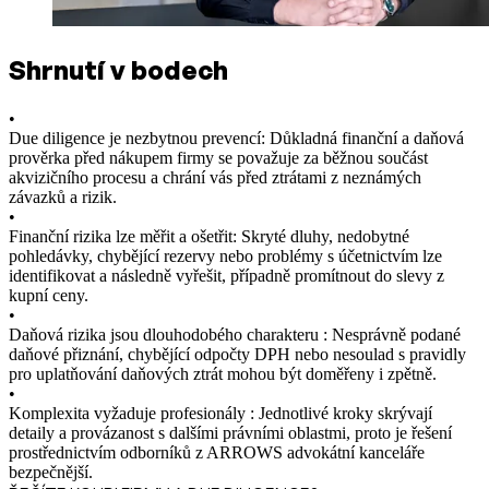
Shrnutí v bodech
•
Due diligence je nezbytnou prevencí: Důkladná finanční a daňová
prověrka před nákupem firmy se považuje za běžnou součást
akvizičního procesu a chrání vás před ztrátami z neznámých
závazků a rizik.
•
Finanční rizika lze měřit a ošetřit: Skryté dluhy, nedobytné
pohledávky, chybějící rezervy nebo problémy s účetnictvím lze
identifikovat a následně vyřešit, případně promítnout do slevy z
kupní ceny.
•
Daňová rizika jsou dlouhodobého charakteru : Nesprávně podané
daňové přiznání, chybějící odpočty DPH nebo nesoulad s pravidly
pro uplatňování daňových ztrát mohou být doměřeny i zpětně.
•
Komplexita vyžaduje profesionály : Jednotlivé kroky skrývají
detaily a provázanost s dalšími právními oblastmi, proto je řešení
prostřednictvím odborníků z ARROWS advokátní kanceláře
bezpečnější.