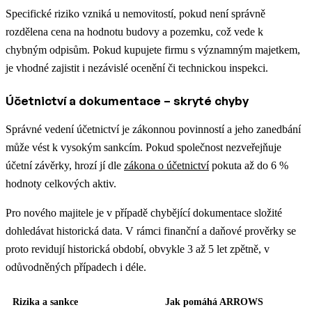
Specifické riziko vzniká u nemovitostí, pokud není správně
rozdělena cena na hodnotu budovy a pozemku, což vede k
chybným odpisům. Pokud kupujete firmu s významným majetkem,
je vhodné zajistit i nezávislé ocenění či technickou inspekci.
Účetnictví a dokumentace – skryté chyby
Správné vedení účetnictví je zákonnou povinností a jeho zanedbání
může vést k vysokým sankcím. Pokud společnost nezveřejňuje
účetní závěrky, hrozí jí dle
zákona o účetnictví
pokuta až do 6 %
hodnoty celkových aktiv.
Pro nového majitele je v případě chybějící dokumentace složité
dohledávat historická data. V rámci finanční a daňové prověrky se
proto revidují historická období, obvykle 3 až 5 let zpětně, v
odůvodněných případech i déle.
Rizika a sankce
Jak pomáhá ARROWS