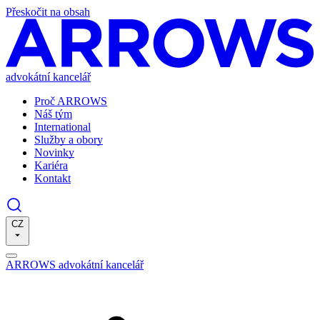
Přeskočit na obsah
advokátní kancelář
Proč ARROWS
Náš tým
International
Služby a obory
Novinky
Kariéra
Kontakt
CZ
ARROWS advokátní kancelář