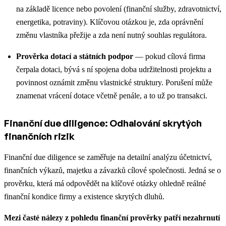
na základě licence nebo povolení (finanční služby, zdravotnictví,
energetika, potraviny). Klíčovou otázkou je, zda oprávnění
změnu vlastníka přežije a zda není nutný souhlas regulátora.
Prověrka dotací a státních podpor
— pokud cílová firma
čerpala dotaci, bývá s ní spojena doba udržitelnosti projektu a
povinnost oznámit změnu vlastnické struktury. Porušení může
znamenat vrácení dotace včetně penále, a to už po transakci.
Finanční due diligence: Odhalování skrytých
finančních rizik
Finanční due diligence se zaměřuje na detailní analýzu účetnictví,
finančních výkazů, majetku a závazků cílové společnosti. Jedná se o
prověrku, která má odpovědět na klíčové otázky ohledně reálné
finanční kondice firmy a existence skrytých dluhů.
Mezi časté nálezy z pohledu finanční prověrky patří nezahrnutí