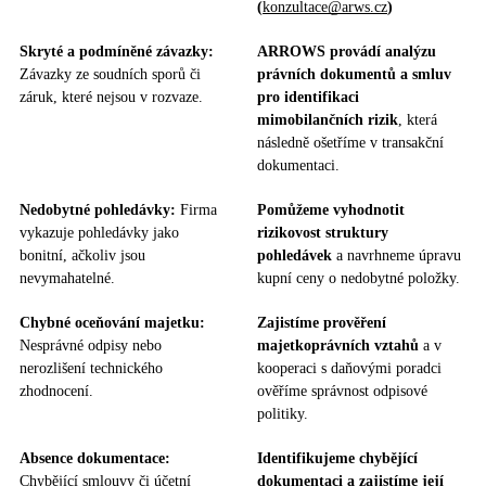
(
konzultace@arws.cz
)
Skryté a podmíněné závazky:
ARROWS provádí analýzu
Závazky ze soudních sporů či
právních dokumentů a smluv
záruk, které nejsou v rozvaze.
pro identifikaci
mimobilančních rizik
, která
následně ošetříme v transakční
dokumentaci.
Nedobytné pohledávky:
Firma
Pomůžeme vyhodnotit
vykazuje pohledávky jako
rizikovost struktury
bonitní, ačkoliv jsou
pohledávek
a navrhneme úpravu
nevymahatelné.
kupní ceny o nedobytné položky.
Chybné oceňování majetku:
Zajistíme prověření
Nesprávné odpisy nebo
majetkoprávních vztahů
a v
nerozlišení technického
kooperaci s daňovými poradci
zhodnocení.
ověříme správnost odpisové
politiky.
Absence dokumentace:
Identifikujeme chybějící
Chybějící smlouvy či účetní
dokumentaci a zajistíme její