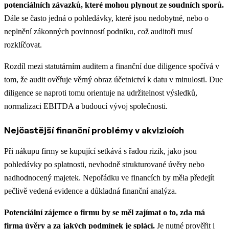
potenciálních závazků, které mohou plynout ze soudních sporů.
Dále se často jedná o pohledávky, které jsou nedobytné, nebo o
neplnění zákonných povinností podniku, což auditoři musí
rozklíčovat.
Rozdíl mezi statutárním auditem a finanční due diligence spočívá v
tom, že audit ověřuje věrný obraz účetnictví k datu v minulosti. Due
diligence se naproti tomu orientuje na udržitelnost výsledků,
normalizaci EBITDA a budoucí vývoj společnosti.
Nejčastější finanční problémy v akvizicích
Při nákupu firmy se kupující setkává s řadou rizik, jako jsou
pohledávky po splatnosti, nevhodně strukturované úvěry nebo
nadhodnocený majetek. Nepořádku ve financích by měla předejít
pečlivě vedená evidence a důkladná finanční analýza.
Potenciální zájemce o firmu by se měl zajímat o to, zda má
firma úvěry a za jakých podmínek je splácí.
Je nutné prověřit i