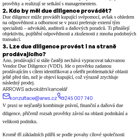
prověrky a realizují se setkání s managementem.
2
.
Kdo by měl due diligence provádět?
Due diligence může provádět kupující svépomocí, avšak s ohledem
na odpovědnost a odbornost se v praxi preferuje externí tým
specialistů – advokátů, auditorů a daňových poradců. Ti přinášejí
objektivitu, pojištění odpovědnosti a zkušenosti z mnoha podobných
transakcí.
3
.
Lze due diligence provést i na straně
prodávajícího?
Ano, prodávající si stále častěji nechává vypracovat takzvanou
Vendor Due Diligence (VDD). Jde o prověrku zadanou
prodávajícím s cílem identifikovat a ošetřit problematické oblasti
ještě před tím, než je objeví kupující, což výrazně zrychluje
následný prodej.
ARROWS advokátní kancelář
konzultace@arws.cz
245 007 740
V praxi se nejčastěji kombinuje právní, finanční a daňová due
diligence, přičemž rozsah prověrky závisí na oblasti podnikání a
velikosti podniku.
Kromě tří základních pilířů se podle povahy cílové společnosti