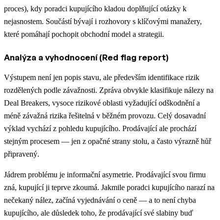
proces), kdy poradci kupujícího kladou doplňující otázky k
nejasnostem. Součástí bývají i rozhovory s klíčovými manažery,
které pomáhají pochopit obchodní model a strategii.
Analýza a vyhodnocení (Red flag report)
Výstupem není jen popis stavu, ale především identifikace rizik
rozdělených podle závažnosti. Zpráva obvykle klasifikuje nálezy na
Deal Breakers, vysoce rizikové oblasti vyžadující odškodnění a
méně závažná rizika řešitelná v běžném provozu. Celý dosavadní
výklad vychází z pohledu kupujícího. Prodávající ale prochází
stejným procesem — jen z opačné strany stolu, a často výrazně hůř
připravený.
Jádrem problému je informační asymetrie. Prodávající svou firmu
zná, kupující ji teprve zkoumá. Jakmile poradci kupujícího narazí na
nečekaný nález, začíná vyjednávání o ceně — a to není chyba
kupujícího, ale důsledek toho, že prodávající své slabiny buď