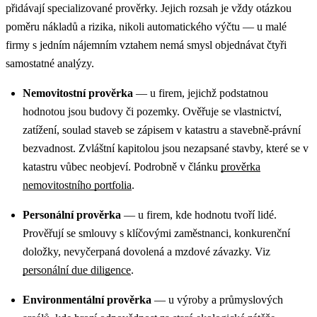
přidávají specializované prověrky. Jejich rozsah je vždy otázkou
poměru nákladů a rizika, nikoli automatického výčtu — u malé
firmy s jedním nájemním vztahem nemá smysl objednávat čtyři
samostatné analýzy.
Nemovitostní prověrka
— u firem, jejichž podstatnou
hodnotou jsou budovy či pozemky. Ověřuje se vlastnictví,
zatížení, soulad staveb se zápisem v katastru a stavebně-právní
bezvadnost. Zvláštní kapitolou jsou nezapsané stavby, které se v
katastru vůbec neobjeví. Podrobně v článku
prověrka
nemovitostního portfolia
.
Personální prověrka
— u firem, kde hodnotu tvoří lidé.
Prověřují se smlouvy s klíčovými zaměstnanci, konkurenční
doložky, nevyčerpaná dovolená a mzdové závazky. Viz
personální due diligence
.
Environmentální prověrka
— u výroby a průmyslových