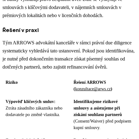
smlouvách s klíčovými dodavateli, v nájemních smlouvách v
prémiových lokalitách nebo v licenčních dohodách.
Řešení v praxi
Tým ARROWS advokátní kanceláře v rámci právní due diligence
systematicky vyhledává tato ustanovení. Pokud jsou identifikována,
je nutné před dokončením transakce získat písemný souhlas od
dotčených partnerů, nebo zajistit refinancování úvěrů.
Riziko
Řešení ARROWS
(
konzultace@arws.cz
)
Výpověď klíčových smluv:
Identifikujeme rizikové
Ztráta zásadního zákazníka nebo
smlouvy a asistujeme při
dodavatele po změně vlastníka.
získání souhlasu partnerů
(Consent/Waiver) před podpisem
kupní smlouvy.