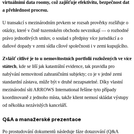
virtuálními data roomy, což zajišťuje efektivitu, bezpečnost dat
a přehlednost procesu.
U transakcí s mezinárodním prvkem se rozsah prověrky rozšiřuje o
otázky, které v čistě tuzemském obchodu nevznikají — o rozhodné
právo jednotlivých smluv, o soulad s předpisy více jurisdikcí a o
daňové dopady v zemi sídla cílové společnosti i v zemi kupujícího.
Zvlášť citlivé je to u nemovitostních portfolií rozložených ve více
státech
, kde se liší jak katastrální evidence, tak pravidla pro
nabývání nemovitostí zahraničními subjekty; co je v jedné zemi
standardní zástava, může být v druhé nezapsatelné. Díky vlastní
mezinárodní síti ARROWS International řešíme tyto případy
koordinovaně z jednoho místa, takže klient nemusí skládat výstupy
od několika nezávislých kanceláří.
Q&A a manažerské prezentace
Po prostudování dokumentů následuje fáze dotazování (Q&A