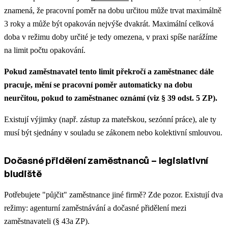
znamená, že pracovní poměr na dobu určitou může trvat maximálně
3 roky a může být opakován nejvýše dvakrát. Maximální celková
doba v režimu doby určité je tedy omezena, v praxi spíše narážíme
na limit počtu opakování.
Pokud zaměstnavatel tento limit překročí a zaměstnanec dále
pracuje, mění se pracovní poměr automaticky na dobu
neurčitou, pokud to zaměstnanec oznámí (viz § 39 odst. 5 ZP).
Existují výjimky (např. zástup za mateřskou, sezónní práce), ale ty
musí být sjednány v souladu se zákonem nebo kolektivní smlouvou.
Dočasné přidělení zaměstnanců – legislativní
bludiště
Potřebujete "půjčit" zaměstnance jiné firmě? Zde pozor. Existují dva
režimy: agenturní zaměstnávání a dočasné přidělení mezi
zaměstnavateli (§ 43a ZP).