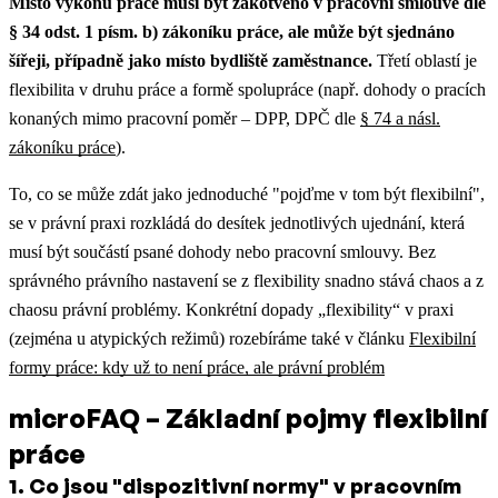
Místo výkonu práce musí být zakotveno v pracovní smlouvě dle
§ 34 odst. 1 písm. b) zákoníku práce, ale může být sjednáno
šířeji, případně jako místo bydliště zaměstnance.
Třetí oblastí je
flexibilita v druhu práce a formě spolupráce (např. dohody o pracích
konaných mimo pracovní poměr – DPP, DPČ dle
§ 74 a násl.
zákoníku práce
).
To, co se může zdát jako jednoduché "pojďme v tom být flexibilní",
se v právní praxi rozkládá do desítek jednotlivých ujednání, která
musí být součástí psané dohody nebo pracovní smlouvy. Bez
správného právního nastavení se z flexibility snadno stává chaos a z
chaosu právní problémy.
Konkrétní dopady „flexibility“ v praxi
(zejména u atypických režimů) rozebíráme také v článku
Flexibilní
formy práce: kdy už to není práce, ale právní problém
microFAQ – Základní pojmy flexibilní
práce
1
.
Co jsou "dispozitivní normy" v pracovním