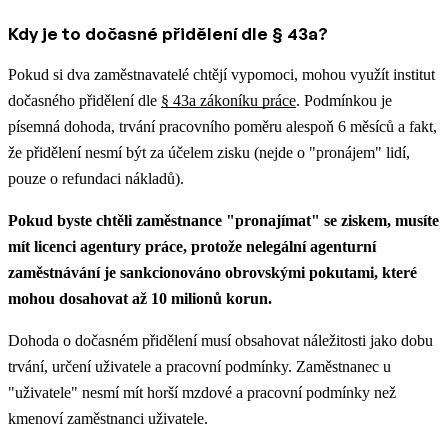
Kdy je to dočasné přidělení dle § 43a?
Pokud si dva zaměstnavatelé chtějí vypomoci, mohou využít institut
dočasného přidělení dle
§ 43a zákoníku práce
. Podmínkou je
písemná dohoda, trvání pracovního poměru alespoň 6 měsíců a fakt,
že přidělení nesmí být za účelem zisku (nejde o "pronájem" lidí,
pouze o refundaci nákladů).
Pokud byste chtěli zaměstnance "pronajímat" se ziskem, musíte
mít licenci agentury práce, protože nelegální agenturní
zaměstnávání je sankcionováno obrovskými pokutami, které
mohou dosahovat až 10 milionů korun.
Dohoda o dočasném přidělení musí obsahovat náležitosti jako dobu
trvání, určení uživatele a pracovní podmínky. Zaměstnanec u
"uživatele" nesmí mít horší mzdové a pracovní podmínky než
kmenoví zaměstnanci uživatele.