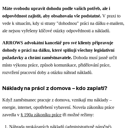
Máte svobodu upravit dohodu podle vašich potřeb, ale i
odpovědnost zajistit, aby obsahovala vše podstatné.
V praxi to
vede k situacím, kdy si strany "dohodnou" práci na dálku e-mailem,
ale nejsou vyřešeny klíčové otázky odpovědnosti a nákladů.
ARROWS advokátní kancelář pro své klienty připravuje
dohody o práci na dálku, které splňují všechny legislativní
požadavky a chrání zaměstnavatele.
Dohoda musí jasně určit
místo výkonu práce, způsob komunikace, přidělování práce,
rozvržení pracovní doby a otázku náhrad nákladů.
Náklady na práci z domova – kdo zaplatí?
Když zaměstnanec pracuje z domova, vznikají mu náklady –
energie, internet, opotřebení vybavení. Novela zákoníku práce
zavedla v
§ 190a zákoníku práce
tři možné režimy:
Náhrada prokázaných nákladů (administrativně náročné).