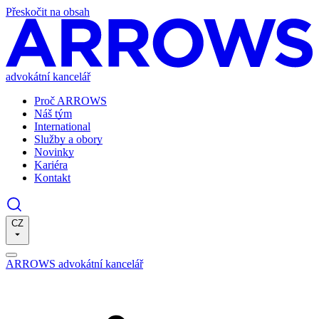
Přeskočit na obsah
advokátní kancelář
Proč ARROWS
Náš tým
International
Služby a obory
Novinky
Kariéra
Kontakt
CZ
ARROWS advokátní kancelář