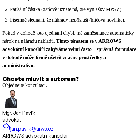
Paušální částka (daňově uznatelná, dle vyhlášky MPSV).
Písemné sjednání, že náhrady nepřísluší (klíčová novinka).
Pokud v dohodě toto ujednání chybí, má zaměstnanec automaticky
nárok na náhradu nákladů.
Tímto tématem se v ARROWS
advokátní kanceláři zabýváme velmi často – správná formulace
v dohodě může firmě ušetřit značné prostředky a
administrativu.
Chcete mluvit s autorem?
Objednejte konzultaci.
Mgr. Jan Pavlík
advokát
jan.pavlik@arws.cz
ARROWS advokátní kancelář