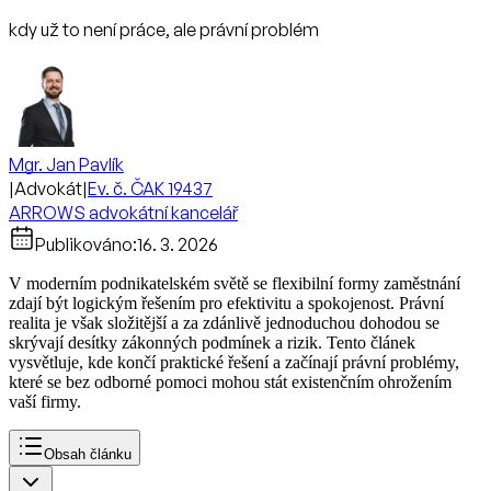
kdy už to není práce, ale právní problém
Mgr. Jan Pavlík
|
Advokát
|
Ev. č. ČAK 19437
ARROWS advokátní kancelář
Publikováno:
16. 3. 2026
V moderním podnikatelském světě se flexibilní formy zaměstnání
zdají být logickým řešením pro efektivitu a spokojenost. Právní
realita je však složitější a za zdánlivě jednoduchou dohodou se
skrývají desítky zákonných podmínek a rizik. Tento článek
vysvětluje, kde končí praktické řešení a začínají právní problémy,
které se bez odborné pomoci mohou stát existenčním ohrožením
vaší firmy.
Obsah článku