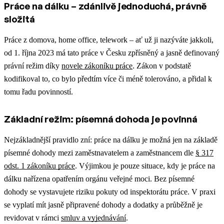
Práce na dálku – zdánlivě jednoduchá, právně
složitá
Práce z domova, home office, telework – ať už ji nazýváte jakkoli,
od 1. října 2023 má tato práce v Česku zpřísněný a jasně definovaný
právní režim díky
novele zákoníku práce
. Zákon v podstatě
kodifikoval to, co bylo předtím více či méně tolerováno, a přidal k
tomu řadu povinností.
Základní režim: písemná dohoda je povinná
Nejzákladnější pravidlo zní: práce na dálku je možná jen na základě
písemné dohody mezi zaměstnavatelem a zaměstnancem dle
§ 317
odst. 1 zákoníku práce
. Výjimkou je pouze situace, kdy je práce na
dálku nařízena opatřením orgánu veřejné moci. Bez písemné
dohody se vystavujete riziku pokuty od inspektorátu práce.
V praxi
se vyplatí mít jasně připravené dohody a dodatky a průběžně je
revidovat v rámci
smluv a vyjednávání
.