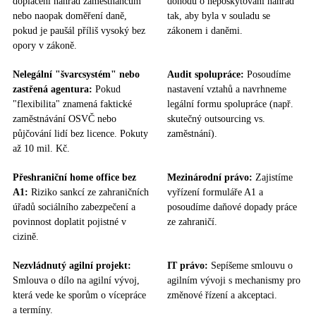
doplacení náhrad zaměstnancům
dohodu o neposkytování náhrad
nebo naopak doměření daně,
tak, aby byla v souladu se
pokud je paušál příliš vysoký bez
zákonem i daněmi.
opory v zákoně.
Nelegální "švarcsystém" nebo
Audit spolupráce:
Posoudíme
zastřená agentura:
Pokud
nastavení vztahů a navrhneme
"flexibilita" znamená faktické
legální formu spolupráce (např.
zaměstnávání OSVČ nebo
skutečný outsourcing vs.
půjčování lidí bez licence. Pokuty
zaměstnání).
až 10 mil. Kč.
Přeshraniční home office bez
Mezinárodní právo:
Zajistíme
A1:
Riziko sankcí ze zahraničních
vyřízení formuláře A1 a
úřadů sociálního zabezpečení a
posoudíme daňové dopady práce
povinnost doplatit pojistné v
ze zahraničí.
cizině.
Nezvládnutý agilní projekt:
IT právo:
Sepíšeme smlouvu o
Smlouva o dílo na agilní vývoj,
agilním vývoji s mechanismy pro
která vede ke sporům o vícepráce
změnové řízení a akceptaci.
a termíny.