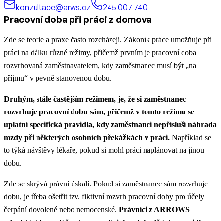
konzultace@arws.cz
245 007 740
Pracovní doba při práci z domova
Zde se teorie a praxe často rozcházejí. Zákoník práce umožňuje při
práci na dálku různé režimy, přičemž prvním je pracovní doba
rozvrhovaná zaměstnavatelem, kdy zaměstnanec musí být „na
příjmu“ v pevně stanovenou dobu.
Druhým, stále častějším režimem, je, že si zaměstnanec
rozvrhuje pracovní dobu sám, přičemž v tomto režimu se
uplatní specifická pravidla, kdy zaměstnanci nepřísluší náhrada
mzdy při některých osobních překážkách v práci.
Například se
to týká návštěvy lékaře, pokud si mohl práci naplánovat na jinou
dobu.
Zde se skrývá právní úskalí. Pokud si zaměstnanec sám rozvrhuje
dobu, je třeba ošetřit tzv. fiktivní rozvrh pracovní doby pro účely
čerpání dovolené nebo nemocenské.
Právníci z ARROWS