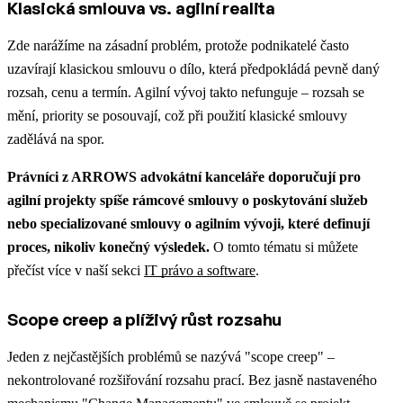
Klasická smlouva vs. agilní realita
Zde narážíme na zásadní problém, protože podnikatelé často
uzavírají klasickou smlouvu o dílo, která předpokládá pevně daný
rozsah, cenu a termín. Agilní vývoj takto nefunguje – rozsah se
mění, priority se posouvají, což při použití klasické smlouvy
zadělává na spor.
Právníci z ARROWS advokátní kanceláře doporučují pro
agilní projekty spíše rámcové smlouvy o poskytování služeb
nebo specializované smlouvy o agilním vývoji, které definují
proces, nikoliv konečný výsledek.
O tomto tématu si můžete
přečíst více v naší sekci
IT právo a software
.
Scope creep a plíživý růst rozsahu
Jeden z nejčastějších problémů se nazývá "scope creep" –
nekontrolované rozšiřování rozsahu prací. Bez jasně nastaveného