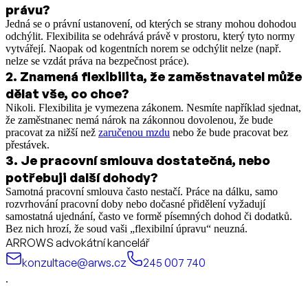
právu?
Jedná se o právní ustanovení, od kterých se strany mohou dohodou
odchýlit. Flexibilita se odehrává právě v prostoru, který tyto normy
vytvářejí. Naopak od kogentních norem se odchýlit nelze (např.
nelze se vzdát práva na bezpečnost práce).
2
.
Znamená flexibilita, že zaměstnavatel může
dělat vše, co chce?
Nikoli. Flexibilita je vymezena zákonem. Nesmíte například sjednat,
že zaměstnanec nemá nárok na zákonnou dovolenou, že bude
pracovat za nižší než
zaručenou mzdu
nebo že bude pracovat bez
přestávek.
3
.
Je pracovní smlouva dostatečná, nebo
potřebuji další dohody?
Samotná pracovní smlouva často nestačí. Práce na dálku, samo
rozvrhování pracovní doby nebo dočasné přidělení vyžadují
samostatná ujednání, často ve formě písemných dohod či dodatků.
Bez nich hrozí, že soud vaši „flexibilní úpravu“ neuzná.
ARROWS advokátní kancelář
konzultace@arws.cz
245 007 740
.