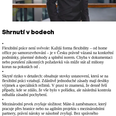
Shrnutí v bodech
•
Flexibilní práce není svévole: Každá forma flexibility – od home
office po samorozvrhování – je v Česku právně vázaná na konkrétní
podmínky, písemné dohody a splnění norem. Chyba v dokumentaci
nebo porušení zákonných požadavků vás může stát až miliony
korun na pokutách od .
•
Skryté riziko v detailech: obsahuje stovky ustanovení, která se na
flexibilní práci vztahují. Zdánlivě jednoduché zásady mají desítky
výjimek a speciálních režimů. V praxi to znamená, že denně řeší
případy, kde se zdálo, že vše bylo v pořádku, ale následná kontrola
odhalila zásadní pochybení.
•
Mezinárodní prvek zvyšuje složitost: Máte-li zaměstnance, který
pracuje přes hranice nebo na agilním projektu s mezinárodními
partnery, právní nároky se násobně zvyšují. Bez správného