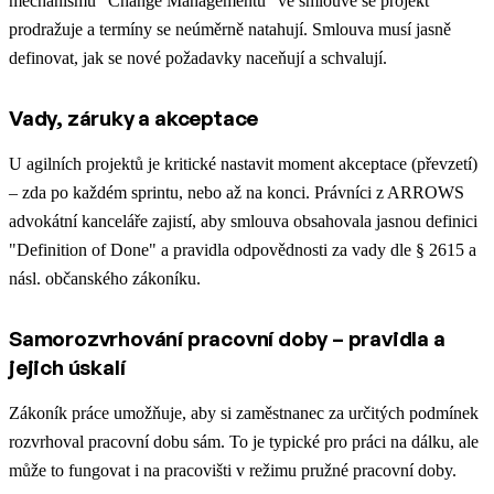
mechanismu "Change Managementu" ve smlouvě se projekt
prodražuje a termíny se neúměrně natahují. Smlouva musí jasně
definovat, jak se nové požadavky naceňují a schvalují.
Vady, záruky a akceptace
U agilních projektů je kritické nastavit moment akceptace (převzetí)
– zda po každém sprintu, nebo až na konci. Právníci z ARROWS
advokátní kanceláře zajistí, aby smlouva obsahovala jasnou definici
"Definition of Done" a pravidla odpovědnosti za vady dle § 2615 a
násl. občanského zákoníku.
Samorozvrhování pracovní doby – pravidla a
jejich úskalí
Zákoník práce umožňuje, aby si zaměstnanec za určitých podmínek
rozvrhoval pracovní dobu sám. To je typické pro práci na dálku, ale
může to fungovat i na pracovišti v režimu pružné pracovní doby.