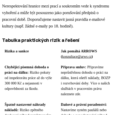
Nerespektování hranice mezi prací a soukromím vede k syndromu
vyhoření a může být posouzeno jako porušování předpisů o
pracovní době. Doporučujeme nastavit jasná pravidla e-mailové
kultury (např. žádné e-maily po 18. hodině).
Tabulka praktických rizik a řešení
Rizika a sankce
Jak pomáhá ARROWS
(
konzultace@arws.cz
)
Chybějící písemná dohoda o
Příprava smluv:
Připravíme
práci na dálku:
Riziko pokuty
neprůstřelnou dohodu o práci na
od inspektorátu práce až do výše
dálku, která ošetří náklady, BOZP
300 000 Kč a nejasnosti v
i rozvrhování doby. Více o našich
odpovědnosti za škodu.
službách v pracovním právu
naleznete zde.
Špatně nastavené náhrady
Daňové a právní poradenství:
nákladů:
Riziko zpětného
Nastavíme systém paušálů nebo