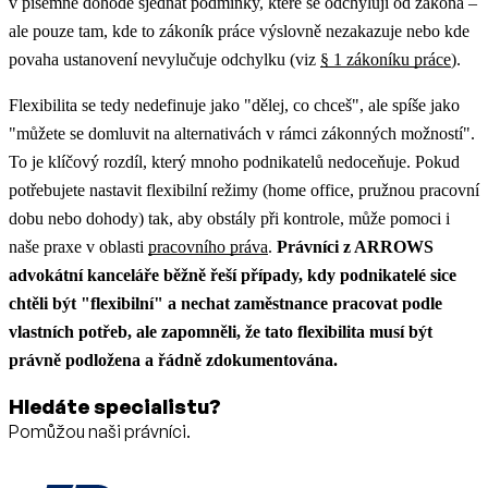
v písemné dohodě sjednat podmínky, které se odchylují od zákona –
ale pouze tam, kde to zákoník práce výslovně nezakazuje nebo kde
povaha ustanovení nevylučuje odchylku (viz
§ 1 zákoníku práce
).
Flexibilita se tedy nedefinuje jako "dělej, co chceš", ale spíše jako
"můžete se domluvit na alternativách v rámci zákonných možností".
To je klíčový rozdíl, který mnoho podnikatelů nedoceňuje.
Pokud
potřebujete nastavit flexibilní režimy (home office, pružnou pracovní
dobu nebo dohody) tak, aby obstály při kontrole, může pomoci i
naše praxe v oblasti
pracovního práva
.
Právníci z ARROWS
advokátní kanceláře běžně řeší případy, kdy podnikatelé sice
chtěli být "flexibilní" a nechat zaměstnance pracovat podle
vlastních potřeb, ale zapomněli, že tato flexibilita musí být
právně podložena a řádně zdokumentována.
Hledáte specialistu?
Pomůžou naši právníci.