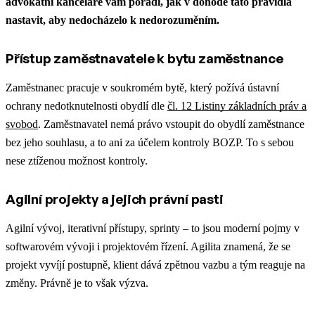
advokátní kanceláře vám poradí, jak v dohodě tato pravidla
nastavit, aby nedocházelo k nedorozuměním.
Přístup zaměstnavatele k bytu zaměstnance
Zaměstnanec pracuje v soukromém bytě, který požívá ústavní
ochrany nedotknutelnosti obydlí dle
čl. 12 Listiny základních práv a
svobod
. Zaměstnavatel nemá právo vstoupit do obydlí zaměstnance
bez jeho souhlasu, a to ani za účelem kontroly BOZP. To s sebou
nese ztíženou možnost kontroly.
Agilní projekty a jejich právní pasti
Agilní vývoj, iterativní přístupy, sprinty – to jsou moderní pojmy v
softwarovém vývoji i projektovém řízení. Agilita znamená, že se
projekt vyvíjí postupně, klient dává zpětnou vazbu a tým reaguje na
změny. Právně je to však výzva.