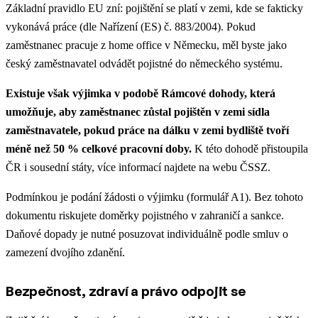
Základní pravidlo EU zní: pojištění se platí v zemi, kde se fakticky
vykonává práce (dle Nařízení (ES) č. 883/2004). Pokud
zaměstnanec pracuje z home office v Německu, měl byste jako
český zaměstnavatel odvádět pojistné do německého systému.
Existuje však výjimka v podobě Rámcové dohody, která
umožňuje, aby zaměstnanec zůstal pojištěn v zemi sídla
zaměstnavatele, pokud práce na dálku v zemi bydliště tvoří
méně než 50 % celkové pracovní doby.
K této dohodě přistoupila
ČR i sousední státy, více informací najdete na webu ČSSZ.
Podmínkou je podání žádosti o výjimku (formulář A1). Bez tohoto
dokumentu riskujete doměrky pojistného v zahraničí a sankce.
Daňové dopady je nutné posuzovat individuálně podle smluv o
zamezení dvojího zdanění.
Bezpečnost, zdraví a právo odpojit se