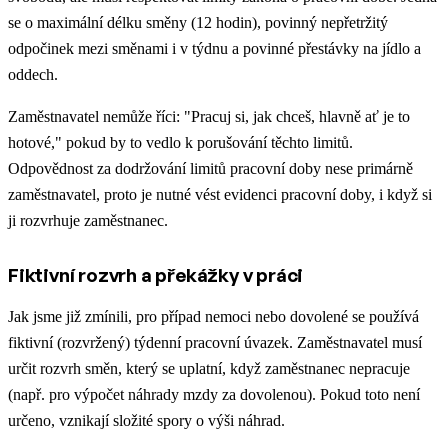
se o maximální délku směny (12 hodin), povinný nepřetržitý
odpočinek mezi směnami i v týdnu a povinné přestávky na jídlo a
oddech.
Zaměstnavatel nemůže říci: "Pracuj si, jak chceš, hlavně ať je to
hotové," pokud by to vedlo k porušování těchto limitů.
Odpovědnost za dodržování limitů pracovní doby nese primárně
zaměstnavatel, proto je nutné vést evidenci pracovní doby, i když si
ji rozvrhuje zaměstnanec.
Fiktivní rozvrh a překážky v práci
Jak jsme již zmínili, pro případ nemoci nebo dovolené se používá
fiktivní (rozvržený) týdenní pracovní úvazek. Zaměstnavatel musí
určit rozvrh směn, který se uplatní, když zaměstnanec nepracuje
(např. pro výpočet náhrady mzdy za dovolenou). Pokud toto není
určeno, vznikají složité spory o výši náhrad.