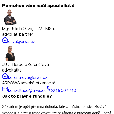
Pomohou vám naši specialisté
Mgr. Jakub Oliva, LL.M., MSc.
advokát, partner
oliva@arws.cz
JUDr. Barbora Kořenářová
advokátka
korenarova@arws.cz
ARROWS advokátní kancelář
konzultace@arws.cz
245 007 740
Jak to právně funguje?
Základem je opět písemná dohoda, kde zaměstnanec sice získává
svobodu, ale musí respektovat limity zákona o pracovní době. Jedná