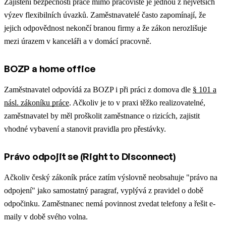
Zajištění bezpečnosti práce mimo pracoviště je jednou z největších
výzev flexibilních úvazků. Zaměstnavatelé často zapomínají, že
jejich odpovědnost nekončí branou firmy a že zákon nerozlišuje
mezi úrazem v kanceláři a v domácí pracovně.
BOZP a home office
Zaměstnavatel odpovídá za BOZP i při práci z domova dle
§ 101 a
násl. zákoníku práce
. Ačkoliv je to v praxi těžko realizovatelné,
zaměstnavatel by měl proškolit zaměstnance o rizicích, zajistit
vhodné vybavení a stanovit pravidla pro přestávky.
Právo odpojit se (Right to Disconnect)
Ačkoliv český zákoník práce zatím výslovně neobsahuje "právo na
odpojení" jako samostatný paragraf, vyplývá z pravidel o době
odpočinku. Zaměstnanec nemá povinnost zvedat telefony a řešit e-
maily v době svého volna.