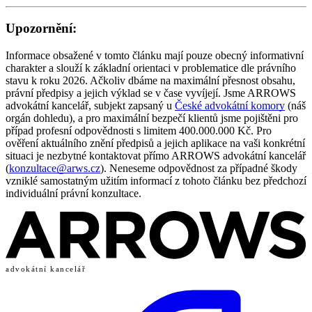
Upozornění:
Informace obsažené v tomto článku mají pouze obecný informativní
charakter a slouží k základní orientaci v problematice dle právního
stavu k roku 2026. Ačkoliv dbáme na maximální přesnost obsahu,
právní předpisy a jejich výklad se v čase vyvíjejí. Jsme ARROWS
advokátní kancelář, subjekt zapsaný u
České advokátní komory
(náš
orgán dohledu), a pro maximální bezpečí klientů jsme pojištěni pro
případ profesní odpovědnosti s limitem 400.000.000 Kč. Pro
ověření aktuálního znění předpisů a jejich aplikace na vaši konkrétní
situaci je nezbytné kontaktovat přímo ARROWS advokátní kancelář
(
konzultace@arws.cz
). Neneseme odpovědnost za případné škody
vzniklé samostatným užitím informací z tohoto článku bez předchozí
individuální právní konzultace.
advokátní kancelář