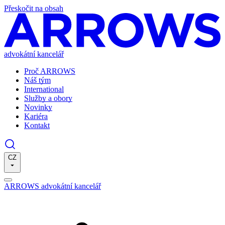
Přeskočit na obsah
advokátní kancelář
Proč ARROWS
Náš tým
International
Služby a obory
Novinky
Kariéra
Kontakt
CZ
ARROWS advokátní kancelář