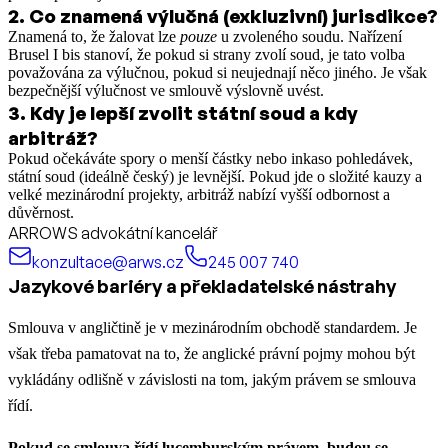
2
.
Co znamená výlučná (exkluzivní) jurisdikce?
Znamená to, že žalovat lze
pouze
u zvoleného soudu. Nařízení
Brusel I bis stanoví, že pokud si strany zvolí soud, je tato volba
považována za výlučnou, pokud si neujednají něco jiného. Je však
bezpečnější výlučnost ve smlouvě výslovně uvést.
3
.
Kdy je lepší zvolit státní soud a kdy
arbitráž?
Pokud očekáváte spory o menší částky nebo inkaso pohledávek,
státní soud (ideálně český) je levnější. Pokud jde o složité kauzy a
velké mezinárodní projekty, arbitráž nabízí vyšší odbornost a
důvěrnost.
ARROWS advokátní kancelář
konzultace@arws.cz
245 007 740
Jazykové bariéry a překladatelské nástrahy
Smlouva v angličtině je v mezinárodním obchodě standardem. Je
však třeba pamatovat na to, že anglické právní pojmy mohou být
vykládány odlišně v závislosti na tom, jakým právem se smlouva
řídí.
Pokud se smlouva řídí lucemburským právem, budou se