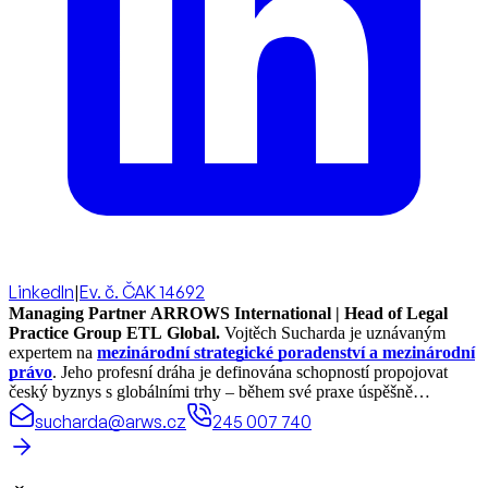
LinkedIn
|
Ev. č. ČAK 14692
Managing Partner ARROWS International | Head of Legal
Practice Group ETL Global.
Vojtěch Sucharda je uznávaným
expertem na
mezinárodní strategické poradenství a mezinárodní
právo
. Jeho profesní dráha je definována schopností propojovat
český byznys s globálními trhy – během své praxe úspěšně
realizoval právní projekty a koordinoval spolupráci ve více než 70
sucharda@arws.cz
245 007 740
zemích světa.