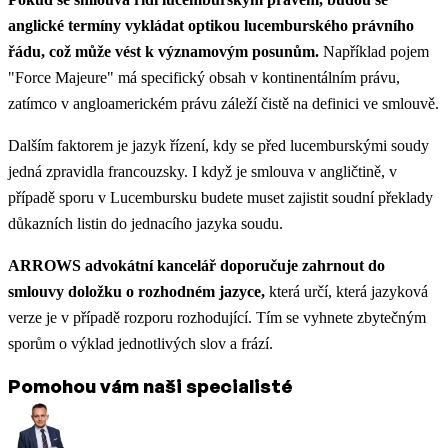
anglické termíny vykládat optikou lucemburského právního
řádu, což může vést k významovým posunům.
Například pojem
"Force Majeure" má specifický obsah v kontinentálním právu,
zatímco v angloamerickém právu záleží čistě na definici ve smlouvě.
Dalším faktorem je jazyk řízení, kdy se před lucemburskými soudy
jedná zpravidla francouzsky. I když je smlouva v angličtině, v
případě sporu v Lucembursku budete muset zajistit soudní překlady
důkazních listin do jednacího jazyka soudu.
ARROWS advokátní kancelář doporučuje zahrnout do
smlouvy doložku o rozhodném jazyce,
která určí, která jazyková
verze je v případě rozporu rozhodující. Tím se vyhnete zbytečným
sporům o výklad jednotlivých slov a frází.
Pomohou vám naši specialisté