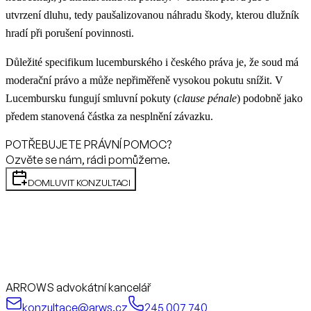
utvrzení dluhu, tedy paušalizovanou náhradu škody, kterou dlužník
hradí při porušení povinnosti.
Důležité specifikum lucemburského i českého práva je, že soud má
moderační právo a může nepřiměřeně vysokou pokutu snížit. V
Lucembursku fungují smluvní pokuty (
clause pénale
) podobně jako
předem stanovená částka za nesplnění závazku.
POTŘEBUJETE PRÁVNÍ POMOC?
Ozvěte se nám, rádi pomůžeme.
DOMLUVIT KONZULTACI
ARROWS advokátní kancelář
konzultace@arws.cz
245 007 740