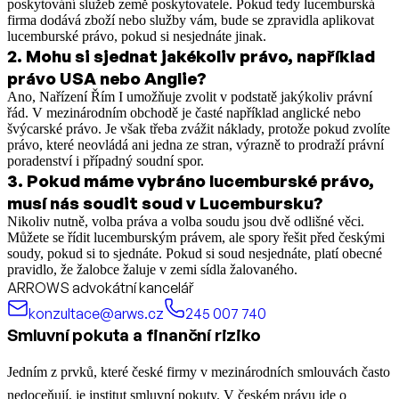
poskytování služeb země poskytovatele. Pokud tedy lucemburská
firma dodává zboží nebo služby vám, bude se zpravidla aplikovat
lucemburské právo, pokud si nesjednáte jinak.
2
.
Mohu si sjednat jakékoliv právo, například
právo USA nebo Anglie?
Ano, Nařízení Řím I umožňuje zvolit v podstatě jakýkoliv právní
řád. V mezinárodním obchodě je časté například anglické nebo
švýcarské právo. Je však třeba zvážit náklady, protože pokud zvolíte
právo, které neovládá ani jedna ze stran, výrazně to prodraží právní
poradenství i případný soudní spor.
3
.
Pokud máme vybráno lucemburské právo,
musí nás soudit soud v Lucembursku?
Nikoliv nutně, volba práva a volba soudu jsou dvě odlišné věci.
Můžete se řídit lucemburským právem, ale spory řešit před českými
soudy, pokud si to sjednáte. Pokud si soud nesjednáte, platí obecné
pravidlo, že žalobce žaluje v zemi sídla žalovaného.
ARROWS advokátní kancelář
konzultace@arws.cz
245 007 740
Smluvní pokuta a finanční riziko
Jedním z prvků, které české firmy v mezinárodních smlouvách často
nedoceňují, je institut smluvní pokuty. V českém právu jde o