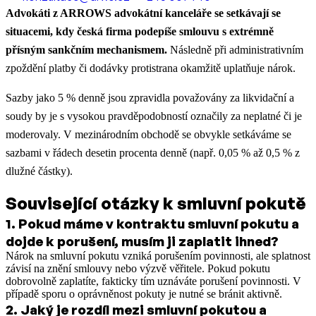
Advokáti z ARROWS advokátní kanceláře se setkávají se
situacemi, kdy česká firma podepíše smlouvu s extrémně
přísným sankčním mechanismem.
Následně při administrativním
zpoždění platby či dodávky protistrana okamžitě uplatňuje nárok.
Sazby jako 5 % denně jsou zpravidla považovány za likvidační a
soudy by je s vysokou pravděpodobností označily za neplatné či je
moderovaly. V mezinárodním obchodě se obvykle setkáváme se
sazbami v řádech desetin procenta denně (např. 0,05 % až 0,5 % z
dlužné částky).
Související otázky k smluvní pokutě
1
.
Pokud máme v kontraktu smluvní pokutu a
dojde k porušení, musím ji zaplatit ihned?
Nárok na smluvní pokutu vzniká porušením povinnosti, ale splatnost
závisí na znění smlouvy nebo výzvě věřitele. Pokud pokutu
dobrovolně zaplatíte, fakticky tím uznáváte porušení povinnosti. V
případě sporu o oprávněnost pokuty je nutné se bránit aktivně.
2
.
Jaký je rozdíl mezi smluvní pokutou a