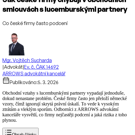
smlouvách s lucemburskými partnery
Co české firmy často podcení
Mgr. Vojtěch Sucharda
|
Advokát
|
Ev. č. ČAK 14692
ARROWS advokátní kancelář
Publikováno:
5. 3. 2026
Obchodní vztahy s lucemburskými partnery vypadají jednoduše,
dokud nenastane problém. České firmy často jen přeloží německé
vzory, čímž ignorují skrytá právní úskalí. To vede k vysokým
ztrátám a vleklým sporům. Odborníci z ARROWS advokátní
kanceláře vysvětlí, co firmy nejčastěji podcení a jaká rizika z toho
plynou.
Obsah článku