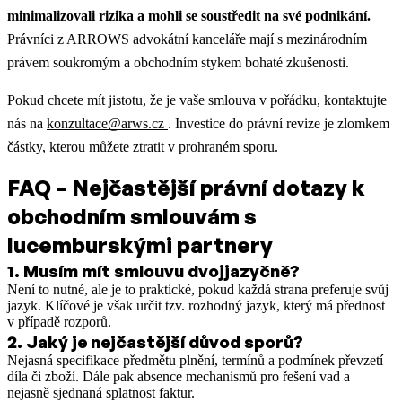
minimalizovali rizika a mohli se soustředit na své podnikání.
Právníci z ARROWS advokátní kanceláře mají s mezinárodním
právem soukromým a obchodním stykem bohaté zkušenosti.
Pokud chcete mít jistotu, že je vaše smlouva v pořádku, kontaktujte
nás na
konzultace@arws.cz
. Investice do právní revize je zlomkem
částky, kterou můžete ztratit v prohraném sporu.
FAQ – Nejčastější právní dotazy k
obchodním smlouvám s
lucemburskými partnery
1
.
Musím mít smlouvu dvojjazyčně?
Není to nutné, ale je to praktické, pokud každá strana preferuje svůj
jazyk. Klíčové je však určit tzv. rozhodný jazyk, který má přednost
v případě rozporů.
2
.
Jaký je nejčastější důvod sporů?
Nejasná specifikace předmětu plnění, termínů a podmínek převzetí
díla či zboží. Dále pak absence mechanismů pro řešení vad a
nejasně sjednaná splatnost faktur.