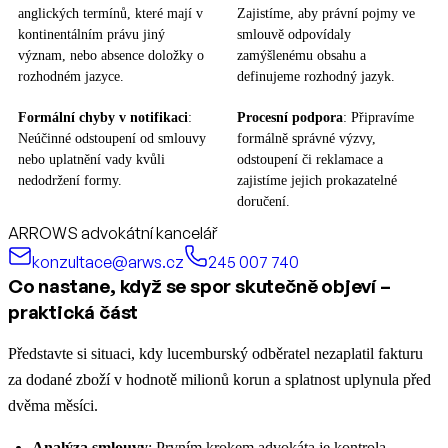
anglických termínů, které mají v
Zajistíme, aby právní pojmy ve
kontinentálním právu jiný
smlouvě odpovídaly
význam, nebo absence doložky o
zamýšlenému obsahu a
rozhodném jazyce.
definujeme rozhodný jazyk.
Formální chyby v notifikaci
:
Procesní podpora
: Připravíme
Neúčinné odstoupení od smlouvy
formálně správné výzvy,
nebo uplatnění vady kvůli
odstoupení či reklamace a
nedodržení formy.
zajistíme jejich prokazatelné
doručení.
ARROWS advokátní kancelář
konzultace@arws.cz
245 007 740
Co nastane, když se spor skutečně objeví –
praktická část
Představte si situaci, kdy lucemburský odběratel nezaplatil fakturu
za dodané zboží v hodnotě milionů korun a splatnost uplynula před
dvěma měsíci.
Analýza smlouvy
: Prvním krokem advokáta je kontrola