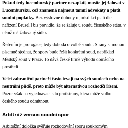
Pokud tedy lucemburský partner nezaplatí, musíte jej žalovat v
Lucembursku, což znamená najmout tamní advokáty a platit
soudní poplatky.
Bez výslovné dohody o jurisdikci platí dle
nařízení Brusel I bis pravidlo, že se žaluje u soudu členského státu, v
němž má žalovaný sídlo.
Řešením je prorogace, tedy dohoda o volbě soudu. Strany si mohou
písemně sjednat, že spory bude řešit konkrétní soud, například
Městský soud v Praze. To dává české firmě výhodu domácího
prostředí.
Velcí zahraniční partneři často trvají na svých soudech nebo na
neutrální půdě, proto může být alternativou rozhodčí řízení.
Pozor však na vyjednávací sílu protistrany, která může volbu
českého soudu odmítnout.
Arbitráž versus soudní spor
Arbitrážní doložka svěřuje rozhodování sporu soukromým