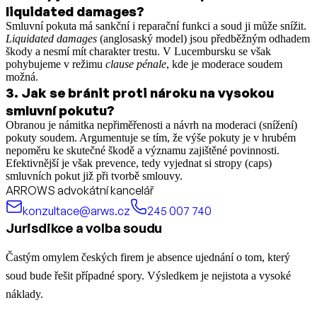
liquidated damages?
Smluvní pokuta má sankční i reparační funkci a soud ji může snížit.
Liquidated damages
(anglosaský model) jsou předběžným odhadem
škody a nesmí mít charakter trestu. V Lucembursku se však
pohybujeme v režimu
clause pénale
, kde je moderace soudem
možná.
3
.
Jak se bránit proti nároku na vysokou
smluvní pokutu?
Obranou je námitka nepřiměřenosti a návrh na moderaci (snížení)
pokuty soudem. Argumentuje se tím, že výše pokuty je v hrubém
nepoměru ke skutečné škodě a významu zajištěné povinnosti.
Efektivnější je však prevence, tedy vyjednat si stropy (caps)
smluvních pokut již při tvorbě smlouvy.
ARROWS advokátní kancelář
konzultace@arws.cz
245 007 740
Jurisdikce a volba soudu
Častým omylem českých firem je absence ujednání o tom, který
soud bude řešit případné spory. Výsledkem je nejistota a vysoké
náklady.