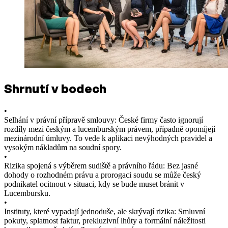
Shrnutí v bodech
•
Selhání v právní přípravě smlouvy: České firmy často ignorují
rozdíly mezi českým a lucemburským právem, případně opomíjejí
mezinárodní úmluvy. To vede k aplikaci nevýhodných pravidel a
vysokým nákladům na soudní spory.
•
Rizika spojená s výběrem sudiště a právního řádu: Bez jasné
dohody o rozhodném právu a prorogaci soudu se může český
podnikatel ocitnout v situaci, kdy se bude muset bránit v
Lucembursku.
•
Instituty, které vypadají jednoduše, ale skrývají rizika: Smluvní
pokuty, splatnost faktur, prekluzivní lhůty a formální náležitosti