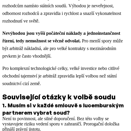
rozhodcům namísto státních soudů. Výhodou je neveřejnost,
odbornost rozhodců a zpravidla i rychlost a snazší vykonatelnost
rozhodnutí ve světě.
Nevýhodou jsou vyšší počáteční náklady a jednoinstančnost
řízení, tedy nemožnost se věcně odvolat.
Pro menší spory může
být arbitráž nákladná, ale pro velké kontrakty s mezinárodním
prvkem je často vhodnější.
Pro komplexní technologické celky, velké investice nebo citlivé
obchodní tajemství je arbitráž zpravidla lepší volbou než státní
soudnictví cizí země.
Související otázky k volbě soudu
1
.
Musím si v každé smlouvě s lucemburským
partnerem vybrat soud?
Není to povinnost, ale silné doporučení. Bez této volby se
vystavujete riziku vedení sporu v zahraničí. Prorogační doložka
přináší právní jistotu.