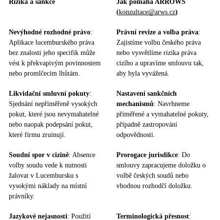
Rizika a sankce
Jak pomáhá ARROWS
(
konzultace@arws.cz
)
Nevýhodné rozhodné právo
:
Právní revize a volba práva
:
Aplikace lucemburského práva
Zajistíme volbu českého práva
bez znalosti jeho specifik může
nebo vysvětlíme rizika práva
vést k překvapivým povinnostem
cizího a upravíme smlouvu tak,
nebo promlčecím lhůtám.
aby byla vyvážená.
Likvidační smluvní pokuty
:
Nastavení sankčních
Sjednání nepřiměřeně vysokých
mechanismů
: Navrhneme
pokut, které jsou nevymahatelné
přiměřené a vymahatelné pokuty,
nebo naopak podepsání pokut,
případně zastropování
které firmu zruinují.
odpovědnosti.
Soudní spor v cizině
: Absence
Prorogace jurisdikce
: Do
volby soudu vede k nutnosti
smlouvy zapracujeme doložku o
žalovat v Lucembursku s
volbě českých soudů nebo
vysokými náklady na místní
vhodnou rozhodčí doložku.
právníky.
Jazykové nejasnosti
: Použití
Terminologická přesnost
: