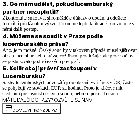
3
.
Co mám udělat, pokud lucemburský
partner nezaplatil?
Zkontrolujte smlouvu, shromážděte důkazy o dodání a odešlete
formální předžalobní výzvu. Pokud nedojde k úhradě, konzultujte s
námi další postup.
4
.
Můžeme se soudit v Praze podle
lucemburského práva?
Ano, je to možné. Český soud by v takovém případě musel zjišťovat
obsah lucemburského práva, což řízení prodlužuje, ale procesně by
se postupovalo podle českých předpisů.
5
.
Kolik stojí právní zastoupení v
Lucembursku?
Sazby lucemburských advokátů jsou obecně vyšší než v ČR, často
se pohybují ve stovkách EUR za hodinu. Proto je klíčové mít
sjednánu příslušnost českých soudů, nebo se pokusit o smír.
MÁTE DALŠÍ DOTAZY? OZVĚTE SE NÁM
DOMLUVIT KONZULTACI