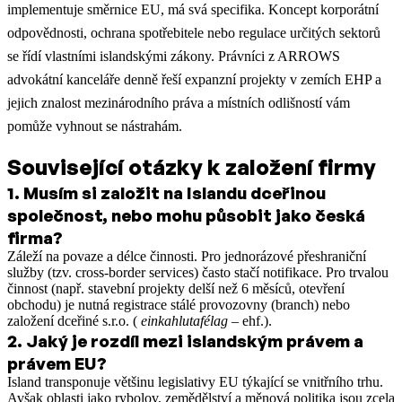
implementuje směrnice EU, má svá specifika. Koncept korporátní
odpovědnosti, ochrana spotřebitele nebo regulace určitých sektorů
se řídí vlastními islandskými zákony. Právníci z ARROWS
advokátní kanceláře denně řeší expanzní projekty v zemích EHP a
jejich znalost mezinárodního práva a místních odlišností vám
pomůže vyhnout se nástrahám.
Související otázky k založení firmy
1
.
Musím si založit na Islandu dceřinou
společnost, nebo mohu působit jako česká
firma?
Záleží na povaze a délce činnosti. Pro jednorázové přeshraniční
služby (tzv. cross-border services) často stačí notifikace. Pro trvalou
činnost (např. stavební projekty delší než 6 měsíců, otevření
obchodu) je nutná registrace stálé provozovny (branch) nebo
založení dceřiné s.r.o. (
einkahlutafélag
– ehf.).
2
.
Jaký je rozdíl mezi islandským právem a
právem EU?
Island transponuje většinu legislativy EU týkající se vnitřního trhu.
Avšak oblasti jako rybolov, zemědělství a měnová politika jsou zcela