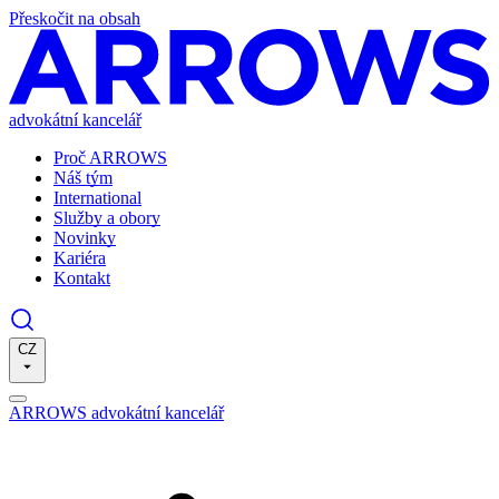
Přeskočit na obsah
advokátní kancelář
Proč ARROWS
Náš tým
International
Služby a obory
Novinky
Kariéra
Kontakt
CZ
ARROWS advokátní kancelář