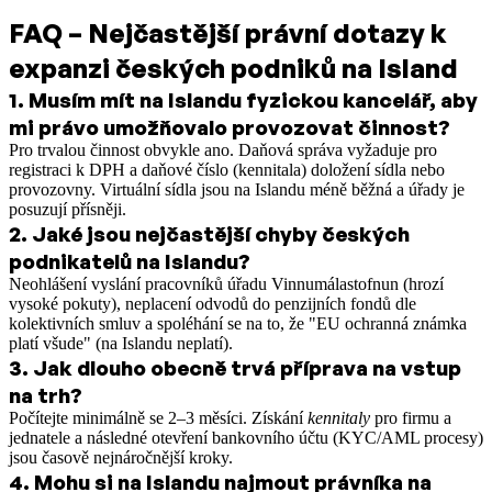
FAQ – Nejčastější právní dotazy k
expanzi českých podniků na Island
1
.
Musím mít na Islandu fyzickou kancelář, aby
mi právo umožňovalo provozovat činnost?
Pro trvalou činnost obvykle ano. Daňová správa vyžaduje pro
registraci k DPH a daňové číslo (kennitala) doložení sídla nebo
provozovny. Virtuální sídla jsou na Islandu méně běžná a úřady je
posuzují přísněji.
2
.
Jaké jsou nejčastější chyby českých
podnikatelů na Islandu?
Neohlášení vyslání pracovníků úřadu Vinnumálastofnun (hrozí
vysoké pokuty), neplacení odvodů do penzijních fondů dle
kolektivních smluv a spoléhání se na to, že "EU ochranná známka
platí všude" (na Islandu neplatí).
3
.
Jak dlouho obecně trvá příprava na vstup
na trh?
Počítejte minimálně se 2–3 měsíci. Získání
kennitaly
pro firmu a
jednatele a následné otevření bankovního účtu (KYC/AML procesy)
jsou časově nejnáročnější kroky.
4
.
Mohu si na Islandu najmout právníka na