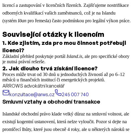
licencí a zastupování v licenčních řízeních. Zajišťujeme nostrifikace
odborných kvalifikací vašich zaměstnanců, což je na Islandu
(systém
Iðan
pro řemesla) často podmínkou pro legální výkon práce.
Související otázky k licencím
1
.
Kde zjistím, zda pro mou činnost potřebuji
licenci?
Základní přehled poskytuje portál
Island.is
, ale pro specifické obory
je nutná právní rešerše.
2
.
Jak dlouho trvá získání licence?
Proces může trvat od 30 dnů u jednoduchých živností až po 6–12
měsíců u finančních institucí či energetických projektů.
ARROWS advokátní kancelář
konzultace@arws.cz
245 007 740
Smluvní vztahy a obchodní transakce
Islandské obchodní právo klade velký důraz na smluvní volnost, ale
existují kogentní ustanovení, která nelze vyloučit. Pozor si dejte na
promlčecí lhůty, které jsou obecně 4 roky, ale u některých nároků se