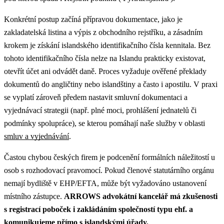
Konkrétní postup začíná přípravou dokumentace, jako je
zakladatelská listina a výpis z obchodního rejstříku, a zásadním
krokem je získání islandského identifikačního čísla kennitala. Bez
tohoto identifikačního čísla nelze na Islandu prakticky existovat,
otevřít účet ani odvádět daně. Proces vyžaduje ověřené překlady
dokumentů do angličtiny nebo islandštiny a často i apostilu.
V praxi
se vyplatí zároveň předem nastavit smluvní dokumentaci a
vyjednávací strategii (např. plné moci, prohlášení jednatelů či
podmínky spolupráce), se kterou pomáhají naše služby v oblasti
smluv a vyjednávání
.
Častou chybou českých firem je podcenění formálních náležitostí u
osob s rozhodovací pravomocí. Pokud členové statutárního orgánu
nemají bydliště v EHP/EFTA, může být vyžadováno ustanovení
místního zástupce.
ARROWS advokátní kancelář má zkušenosti
s registrací poboček i zakládáním společností typu ehf. a
komunikujeme přímo s islandskými úřady.