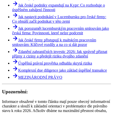
Jak české podniky expandují na Kypr: Co rozhoduje o
úspěšném zahájení činnosti
Jak nastavit podnikání v Lucembursku pro české firmy:
Co obnáší začít podnikat v této zemi
Jak porozumět lucemburským pracovním smlouvám jako
česká firma: Povinnosti, které nelze podcenit
Jak české firmy přistupují k maltským pracovním
smlouvám: Klíčové rozdíly a na co si dát pozor
Zdanění zahraničních investic 2026: Jak správně přiznat
příjmy z ciziny a předejít riziku dvojího zdanění
Úspěšná právní prověrka odhalila skrytá rizika
Komplexní due diligence jako základ úspěšné transakce
MEZINÁRODNÍ PRÁVO
Upozornění:
Informace obsažené v tomto článku mají pouze obecný informativní
charakter a slouží k základní orientaci v problematice dle právního
stavu k roku 2026. Ačkoliv dbáme na maximální přesnost obsahu,