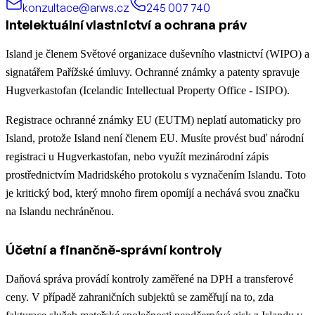
konzultace@arws.cz
245 007 740
Intelektuální vlastnictví a ochrana práv
Island je členem Světové organizace duševního vlastnictví (WIPO) a
signatářem Pařížské úmluvy. Ochranné známky a patenty spravuje
Hugverkastofan (Icelandic Intellectual Property Office - ISIPO).
Registrace ochranné známky EU (EUTM) neplatí automaticky pro
Island, protože Island není členem EU. Musíte provést buď národní
registraci u Hugverkastofan, nebo využít mezinárodní zápis
prostřednictvím Madridského protokolu s vyznačením Islandu. Toto
je kritický bod, který mnoho firem opomíjí a nechává svou značku
na Islandu nechráněnou.
Účetní a finančně-správní kontroly
Daňová správa provádí kontroly zaměřené na DPH a transferové
ceny. V případě zahraničních subjektů se zaměřují na to, zda