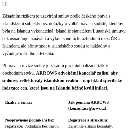
liší.
Zásadním rizikem je uzavírání smluv podle českého práva s
islandskými subjekty bez doložky o volbě práva a sudiště, která by
byla na Islandu vykonatelná. Island je signatářem Luganské úmluvy,
což usnadňuje uznávání a výkon soudních rozhodnutí mezi ČR a
Islandem, ale přímý spor u islandského soudu je nákladný a
vyžaduje místního advokáta.
Příprava a revize smluv je zásadní pro minimalizaci rizik v
obchodním styku.
ARROWS advokátní kancelář zajistí, aby
smlouvy reflektovaly islandskou realitu – například specifické
indexace cen, které jsou na Islandu běžné kvůli inflaci.
Rizika a sankce
Jak pomáhá ARROWS
(
konzultace@arws.cz
)
Neoprávněné podnikání bez
Registrace a struktura:
registrace:
Podnikání bez místní
Zajistíme získání kennitaly,