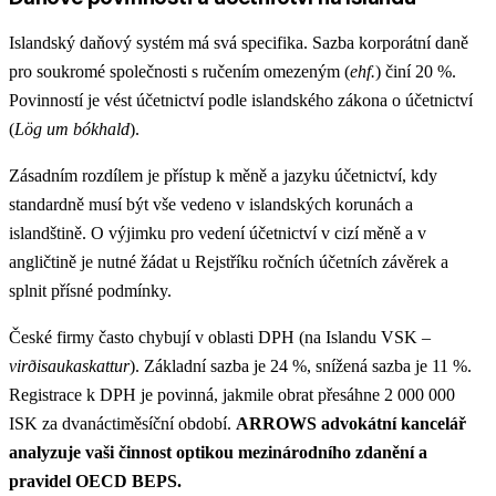
Islandský daňový systém má svá specifika. Sazba korporátní daně
pro soukromé společnosti s ručením omezeným (
ehf.
) činí 20 %.
Povinností je vést účetnictví podle islandského zákona o účetnictví
(
Lög um bókhald
).
Zásadním rozdílem je přístup k měně a jazyku účetnictví, kdy
standardně musí být vše vedeno v islandských korunách a
islandštině. O výjimku pro vedení účetnictví v cizí měně a v
angličtině je nutné žádat u Rejstříku ročních účetních závěrek a
splnit přísné podmínky.
České firmy často chybují v oblasti DPH (na Islandu VSK –
virðisaukaskattur
). Základní sazba je 24 %, snížená sazba je 11 %.
Registrace k DPH je povinná, jakmile obrat přesáhne 2 000 000
ISK za dvanáctiměsíční období.
ARROWS advokátní kancelář
analyzuje vaši činnost optikou mezinárodního zdanění a
pravidel OECD BEPS.