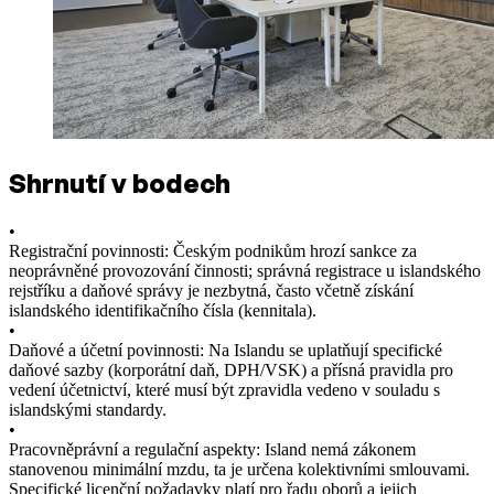
Shrnutí v bodech
•
Registrační povinnosti: Českým podnikům hrozí sankce za
neoprávněné provozování činnosti; správná registrace u islandského
rejstříku a daňové správy je nezbytná, často včetně získání
islandského identifikačního čísla (kennitala).
•
Daňové a účetní povinnosti: Na Islandu se uplatňují specifické
daňové sazby (korporátní daň, DPH/VSK) a přísná pravidla pro
vedení účetnictví, které musí být zpravidla vedeno v souladu s
islandskými standardy.
•
Pracovněprávní a regulační aspekty: Island nemá zákonem
stanovenou minimální mzdu, ta je určena kolektivními smlouvami.
Specifické licenční požadavky platí pro řadu oborů a jejich