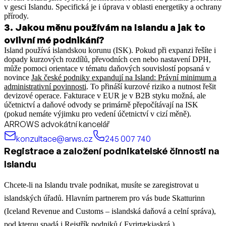
v gesci Islandu. Specifická je i úprava v oblasti energetiky a ochrany
přírody.
3
.
Jakou měnu používám na Islandu a jak to
ovlivní mé podnikání?
Island používá islandskou korunu (ISK).
Pokud při expanzi řešíte i
dopady kurzových rozdílů, převodních cen nebo nastavení DPH,
může pomoci orientace v tématu daňových souvislostí popsaná v
novince
Jak české podniky expandují na Island: Právní minimum a
administrativní povinnosti
.
To přináší kurzové riziko a nutnost řešit
devizové operace. Fakturace v EUR je v B2B styku možná, ale
účetnictví a daňové odvody se primárně přepočítávají na ISK
(pokud nemáte výjimku pro vedení účetnictví v cizí měně).
ARROWS advokátní kancelář
konzultace@arws.cz
245 007 740
Registrace a založení podnikatelské činnosti na
Islandu
Chcete-li na Islandu trvale podnikat, musíte se zaregistrovat u
islandských úřadů. Hlavním partnerem pro vás bude Skatturinn
(Iceland Revenue and Customs – islandská daňová a celní správa),
pod kterou spadá i Rejstřík podniků ( Fyrirtækjaskrá ).