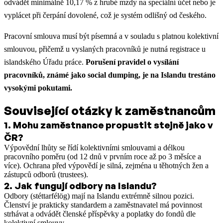
odvádět minimálně 10,17 % z hrubé mzdy na speciální účet nebo je
vyplácet při čerpání dovolené, což je systém odlišný od českého.
Pracovní smlouva musí být písemná a v souladu s platnou kolektivní
smlouvou, přičemž u vyslaných pracovníků je nutná registrace u
islandského Úřadu práce.
Porušení pravidel o vysílání
pracovníků, známé jako social dumping, je na Islandu trestáno
vysokými pokutami.
Související otázky k zaměstnancům
1
.
Mohu zaměstnance propustit stejně jako v
ČR?
Výpovědní lhůty se řídí kolektivními smlouvami a délkou
pracovního poměru (od 12 dnů v prvním roce až po 3 měsíce a
více). Ochrana před výpovědí je silná, zejména u těhotných žen a
zástupců odborů (trustees).
2
.
Jak fungují odbory na Islandu?
Odbory (stéttarfélög) mají na Islandu extrémně silnou pozici.
Členství je prakticky standardem a zaměstnavatel má povinnost
strhávat a odvádět členské příspěvky a poplatky do fondů dle
kolektivní smlouvy.