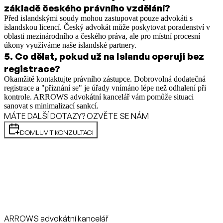
základě českého právního vzdělání?
Před islandskými soudy mohou zastupovat pouze advokáti s
islandskou licencí. Český advokát může poskytovat poradenství v
oblasti mezinárodního a českého práva, ale pro místní procesní
úkony využíváme naše islandské partnery.
5
.
Co dělat, pokud už na Islandu operuji bez
registrace?
Okamžitě kontaktujte právního zástupce. Dobrovolná dodatečná
registrace a "přiznání se" je úřady vnímáno lépe než odhalení při
kontrole. ARROWS advokátní kancelář vám pomůže situaci
sanovat s minimalizací sankcí.
MÁTE DALŠÍ DOTAZY? OZVĚTE SE NÁM
DOMLUVIT KONZULTACI
ARROWS advokátní kancelář