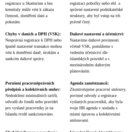
registrace u Skatturinn a bez
registraci pobočky nebo ehf. a
kennitaly může vést k zákazu
správné nastavení podnikatelské
činnosti, doměření daní a
struktury, aby byl vstup na trh
pokutám.
právně čistý.​
Chyby v daních a DPH (VSK):
Daňové nastavení a účetnictví:
Nesprávná registrace k DPH nebo
Nastavíme daňové povinnosti
špatně nastavené transakce mohou
včetně VSK, pomůžeme s
vést k doměření daně, úrokům a
vedením účetnictví dle
sankcím daňové správy.
islandských pravidel a s
mezinárodním daňovým
plánováním.
Porušení pracovněprávních
Agenda zaměstnanců:
předpisů a kolektivních smluv:
Zkontrolujeme pracovní smlouvy,
Nedodržení minimálních tarifů,
povinné odvody a registrace
odvodů do fondů nebo pravidel
vyslaných pracovníků, aby byla
pro vyslané pracovníky je na
tvoje HR agenda v souladu s
Islandu tvrdě sankcionováno.
místní úpravou a kolektivními
smlouvami.​