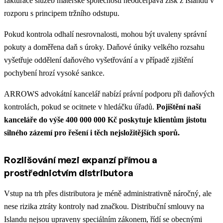
fakturace služeb mateřské společnosti neodčerpává zisk z Islandu v
rozporu s principem tržního odstupu.
Pokud kontrola odhalí nesrovnalosti, mohou být uvaleny správní
pokuty a doměřena daň s úroky. Daňové úniky velkého rozsahu
vyšetřuje oddělení daňového vyšetřování a v případě zjištění
pochybení hrozí vysoké sankce.
ARROWS advokátní kancelář nabízí právní podporu při daňových
kontrolách, pokud se ocitnete v hledáčku úřadů.
Pojištění naší
kanceláře do výše 400 000 000 Kč poskytuje klientům jistotu
silného zázemí pro řešení i těch nejsložitějších sporů.
Rozlišování mezi expanzí přímou a
prostřednictvím distributora
Vstup na trh přes distributora je méně administrativně náročný, ale
nese rizika ztráty kontroly nad značkou. Distribuční smlouvy na
Islandu nejsou upraveny speciálním zákonem, řídí se obecnými