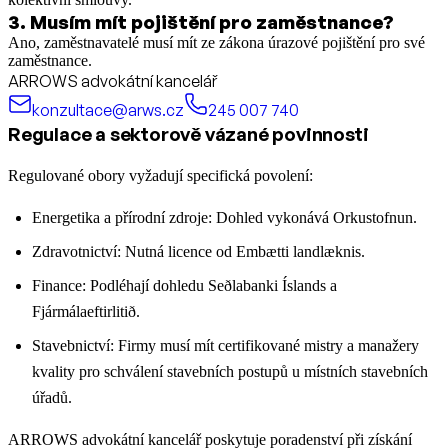
3
.
Musím mít pojištění pro zaměstnance?
Ano, zaměstnavatelé musí mít ze zákona úrazové pojištění pro své
zaměstnance.
ARROWS advokátní kancelář
konzultace@arws.cz
245 007 740
Regulace a sektorově vázané povinnosti
Regulované obory vyžadují specifická povolení:
Energetika a přírodní zdroje: Dohled vykonává Orkustofnun.
Zdravotnictví: Nutná licence od Embætti landlæknis.
Finance: Podléhají dohledu Seðlabanki Íslands a
Fjármálaeftirlitið.
Stavebnictví: Firmy musí mít certifikované mistry a manažery
kvality pro schválení stavebních postupů u místních stavebních
úřadů.
ARROWS advokátní kancelář poskytuje poradenství při získání