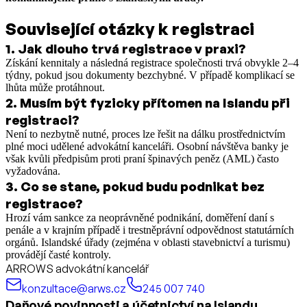
Související otázky k registraci
1
.
Jak dlouho trvá registrace v praxi?
Získání kennitaly a následná registrace společnosti trvá obvykle 2–4
týdny, pokud jsou dokumenty bezchybné. V případě komplikací se
lhůta může protáhnout.
2
.
Musím být fyzicky přítomen na Islandu při
registraci?
Není to nezbytně nutné, proces lze řešit na dálku prostřednictvím
plné moci udělené advokátní kanceláři. Osobní návštěva banky je
však kvůli předpisům proti praní špinavých peněz (AML) často
vyžadována.
3
.
Co se stane, pokud budu podnikat bez
registrace?
Hrozí vám sankce za neoprávněné podnikání, doměření daní s
penále a v krajním případě i trestněprávní odpovědnost statutárních
orgánů. Islandské úřady (zejména v oblasti stavebnictví a turismu)
provádějí časté kontroly.
ARROWS advokátní kancelář
konzultace@arws.cz
245 007 740
Daňové povinnosti a účetnictví na Islandu