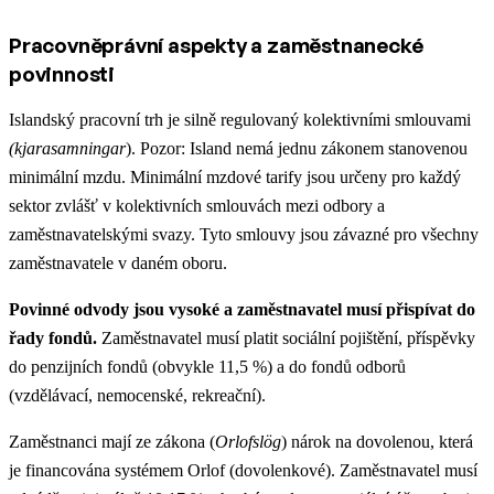
Pracovněprávní aspekty a zaměstnanecké
povinnosti
Islandský pracovní trh je silně regulovaný kolektivními smlouvami
(kjarasamningar
). Pozor: Island nemá jednu zákonem stanovenou
minimální mzdu. Minimální mzdové tarify jsou určeny pro každý
sektor zvlášť v kolektivních smlouvách mezi odbory a
zaměstnavatelskými svazy. Tyto smlouvy jsou závazné pro všechny
zaměstnavatele v daném oboru.
Povinné odvody jsou vysoké a zaměstnavatel musí přispívat do
řady fondů.
Zaměstnavatel musí platit sociální pojištění, příspěvky
do penzijních fondů (obvykle 11,5 %) a do fondů odborů
(vzdělávací, nemocenské, rekreační).
Zaměstnanci mají ze zákona (
Orlofslög
) nárok na dovolenou, která
je financována systémem Orlof (dovolenkové). Zaměstnavatel musí