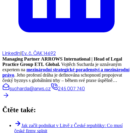
LinkedIn
|
Ev. č. ČAK 14692
Managing Partner ARROWS International | Head of Legal
Practice Group ETL Global.
Vojtěch Sucharda je uznávaným
expertem na
mezinárodní strategické poradenství a mezinárodní
právo
. Jeho profesní dráha je definována schopností propojovat
český byznys s globálními trhy – během své praxe úspěšně
realizoval právní projekty a koordinoval spolupráci ve více než 70
sucharda@arws.cz
245 007 740
zemích světa.
Čtěte také:
Jak začít podnikat v Litvě z České republiky: Co musí
české firmy splnit