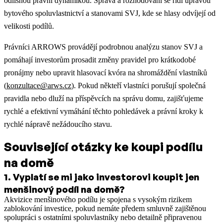
odlišnou právní dynamikou. Správa a rozhodování se řídí úpravou
bytového spoluvlastnictví a stanovami SVJ, kde se hlasy odvíjejí od
velikosti podílů.
Právníci ARROWS provádějí podrobnou analýzu stanov SVJ a
pomáhají investorům prosadit změny pravidel pro krátkodobé
pronájmy nebo upravit hlasovací kvóra na shromáždění vlastníků
(
konzultace@arws.cz
). Pokud někteří vlastníci porušují společná
pravidla nebo dluží na příspěvcích na správu domu, zajišťujeme
rychlé a efektivní vymáhání těchto pohledávek a právní kroky k
rychlé nápravě nežádoucího stavu.
Související otázky ke koupi podílu
na domě
1
.
Vyplatí se mi jako investorovi koupit jen
menšinový podíl na domě?
Akvizice menšinového podílu je spojena s vysokým rizikem
zablokování investice, pokud nemáte předem smluvně zajištěnou
spolupráci s ostatními spoluvlastníky nebo detailně připravenou