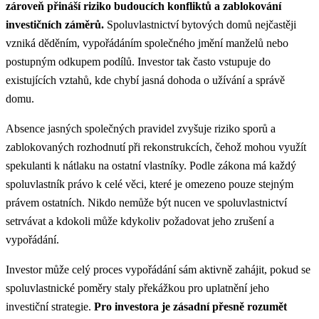
zároveň přináší riziko budoucích konfliktů a zablokování
investičních záměrů.
Spoluvlastnictví bytových domů nejčastěji
vzniká děděním, vypořádáním společného jmění manželů nebo
postupným odkupem podílů. Investor tak často vstupuje do
existujících vztahů, kde chybí jasná dohoda o užívání a správě
domu.
Absence jasných společných pravidel zvyšuje riziko sporů a
zablokovaných rozhodnutí při rekonstrukcích, čehož mohou využít
spekulanti k nátlaku na ostatní vlastníky. Podle zákona má každý
spoluvlastník právo k celé věci, které je omezeno pouze stejným
právem ostatních. Nikdo nemůže být nucen ve spoluvlastnictví
setrvávat a kdokoli může kdykoliv požadovat jeho zrušení a
vypořádání.
Investor může celý proces vypořádání sám aktivně zahájit, pokud se
spoluvlastnické poměry staly překážkou pro uplatnění jeho
investiční strategie.
Pro investora je zásadní přesně rozumět