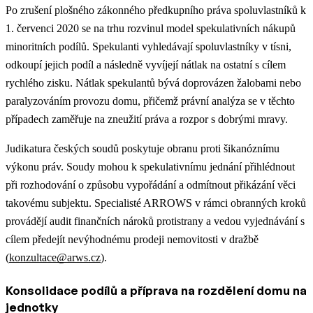
Po zrušení plošného zákonného předkupního práva spoluvlastníků k
1. červenci 2020 se na trhu rozvinul model spekulativních nákupů
minoritních podílů. Spekulanti vyhledávají spoluvlastníky v tísni,
odkoupí jejich podíl a následně vyvíjejí nátlak na ostatní s cílem
rychlého zisku. Nátlak spekulantů bývá doprovázen žalobami nebo
paralyzováním provozu domu, přičemž právní analýza se v těchto
případech zaměřuje na zneužití práva a rozpor s dobrými mravy.
Judikatura českých soudů poskytuje obranu proti šikanóznímu
výkonu práv. Soudy mohou k spekulativnímu jednání přihlédnout
při rozhodování o způsobu vypořádání a odmítnout přikázání věci
takovému subjektu. Specialisté ARROWS v rámci obranných kroků
provádějí audit finančních nároků protistrany a vedou vyjednávání s
cílem předejít nevýhodnému prodeji nemovitosti v dražbě
(
konzultace@arws.cz
).
Konsolidace podílů a příprava na rozdělení domu na
jednotky