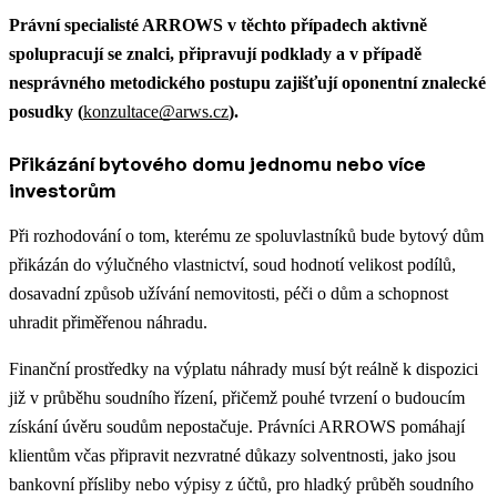
Právní specialisté ARROWS v těchto případech aktivně
spolupracují se znalci, připravují podklady a v případě
nesprávného metodického postupu zajišťují oponentní znalecké
posudky (
konzultace@arws.cz
).
Přikázání bytového domu jednomu nebo více
investorům
Při rozhodování o tom, kterému ze spoluvlastníků bude bytový dům
přikázán do výlučného vlastnictví, soud hodnotí velikost podílů,
dosavadní způsob užívání nemovitosti, péči o dům a schopnost
uhradit přiměřenou náhradu.
Finanční prostředky na výplatu náhrady musí být reálně k dispozici
již v průběhu soudního řízení, přičemž pouhé tvrzení o budoucím
získání úvěru soudům nepostačuje. Právníci ARROWS pomáhají
klientům včas připravit nezvratné důkazy solventnosti, jako jsou
bankovní přísliby nebo výpisy z účtů, pro hladký průběh soudního