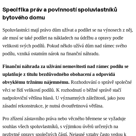
Specifika práv a povinností spoluvlastníků
bytového domu
Spoluvlastníci mají právo dům užívat a podílet se na výnosech z něj,
ale musí se také podílet na nákladech na údržbu a opravy podle
velikosti svých podílů. Pokud někdo užívá dům nad rámec svého
podílu, vzniká ostatním nárok na finanční náhradu.
Finanční náhrada za užívání nemovitosti nad rámec podílu se
uplatňuje z titulu bezdůvodného obohacení a odpovídá
obvyklému tržnímu nájemnému.
Rozhodování o správě společné
věci se řídí velikostí podílů. K rozhodnutí o běžné správě stačí
nadpoloviční většina hlasů. U významných záležitostí, jako jsou
zásadní rekonstrukce, je nutná dvoutřetinová většina.
Pro zřízení zástavního práva nebo věcného břemene se vyžaduje
souhlas všech spoluvlastníků, s výjimkou úvěrů určených na
nezbytné opravy společných částí. Nejasné vztahy často vedou k