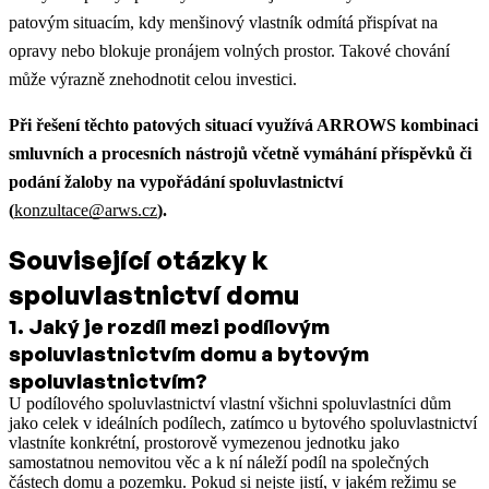
patovým situacím, kdy menšinový vlastník odmítá přispívat na
opravy nebo blokuje pronájem volných prostor. Takové chování
může výrazně znehodnotit celou investici.
Při řešení těchto patových situací využívá ARROWS kombinaci
smluvních a procesních nástrojů včetně vymáhání příspěvků či
podání žaloby na vypořádání spoluvlastnictví
(
konzultace@arws.cz
).
Související otázky k
spoluvlastnictví domu
1
.
Jaký je rozdíl mezi podílovým
spoluvlastnictvím domu a bytovým
spoluvlastnictvím?
U podílového spoluvlastnictví vlastní všichni spoluvlastníci dům
jako celek v ideálních podílech, zatímco u bytového spoluvlastnictví
vlastníte konkrétní, prostorově vymezenou jednotku jako
samostatnou nemovitou věc a k ní náleží podíl na společných
částech domu a pozemku. Pokud si nejste jistí, v jakém režimu se