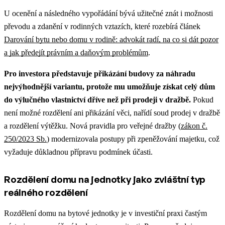
U ocenění a následného vypořádání bývá užitečné znát i možnosti
převodu a zdanění v rodinných vztazích, které rozebírá článek
Darování bytu nebo domu v rodině: advokát radí, na co si dát pozor
a jak předejít právním a daňovým problémům
.
Pro investora představuje přikázání budovy za náhradu
nejvýhodnější variantu, protože mu umožňuje získat celý dům
do výlučného vlastnictví dříve než při prodeji v dražbě.
Pokud
není možné rozdělení ani přikázání věci, nařídí soud prodej v dražbě
a rozdělení výtěžku. Nová pravidla pro veřejné dražby (
zákon č.
250/2023 Sb.
) modernizovala postupy při zpeněžování majetku, což
vyžaduje důkladnou přípravu podmínek účasti.
Rozdělení domu na jednotky jako zvláštní typ
reálného rozdělení
Rozdělení domu na bytové jednotky je v investiční praxi častým