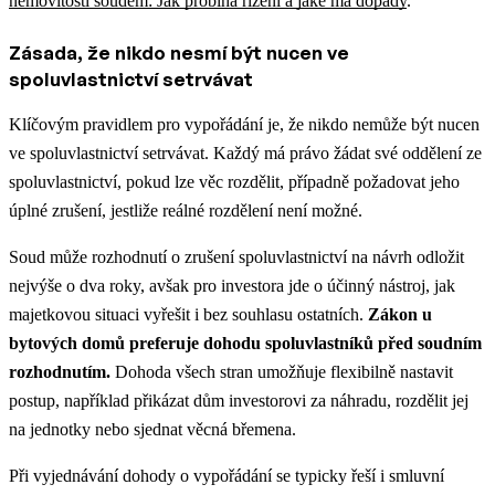
nemovitosti soudem: Jak probíhá řízení a jaké má dopady
.
Zásada, že nikdo nesmí být nucen ve
spoluvlastnictví setrvávat
Klíčovým pravidlem pro vypořádání je, že nikdo nemůže být nucen
ve spoluvlastnictví setrvávat. Každý má právo žádat své oddělení ze
spoluvlastnictví, pokud lze věc rozdělit, případně požadovat jeho
úplné zrušení, jestliže reálné rozdělení není možné.
Soud může rozhodnutí o zrušení spoluvlastnictví na návrh odložit
nejvýše o dva roky, avšak pro investora jde o účinný nástroj, jak
majetkovou situaci vyřešit i bez souhlasu ostatních.
Zákon u
bytových domů preferuje dohodu spoluvlastníků před soudním
rozhodnutím.
Dohoda všech stran umožňuje flexibilně nastavit
postup, například přikázat dům investorovi za náhradu, rozdělit jej
na jednotky nebo sjednat věcná břemena.
Při vyjednávání dohody o vypořádání se typicky řeší i smluvní