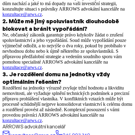
dům nachází a jaké to má dopady na vaši investiční strategii,
konzultujte situaci s právníky ARROWS advokátní kanceláře na
konzultace@arws.cz
.
2
.
Může mě jiný spoluvlastník dlouhodobě
blokovat a bránit vypořádání?
Ne, občanský zákoník garantuje právo kdykoliv žádat o zrušení
spoluvlastnictví a jeho vypořádání. Soud může vypořádání pouze
výjimečně odložit, a to nejvýše o dva roky, pokud by probíhalo v
nevhodnou dobu nebo k újmě některého ze spoluvlastníků. S
přípravou předžalobní strategie a vedením soudního sporu vám
pomohou specialisté ARROWS advokátní kanceláře na
konzultace@arws.cz
.
3
.
Je rozdělení domu na jednotky vždy
optimálním řešením?
Rozdělení na jednotky výrazně zvyšuje tržní hodnotu a likviditu
nemovitosti, ale vyžaduje splnění technických podmínek a precizní
přípravu prohlášení vlastníka. V konfliktních vztazích může být
procesně schůdnější nejprve konsolidovat vlastnictví k celému domu
a rozdělení provést až následně. Komplexní posouzení s vámi
provedou právníci ARROWS advokátní kanceláře na
konzultace@arws.cz
.
ARROWS advokátní kancelář