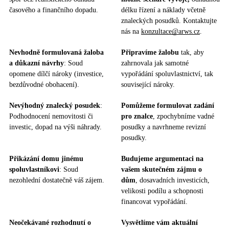
časového a finančního dopadu.
délku řízení a náklady včetně
znaleckých posudků. Kontaktujte
nás na
konzultace@arws.cz
.
Nevhodně formulovaná žaloba
Připravíme žalobu
tak, aby
a důkazní návrhy
: Soud
zahrnovala jak samotné
opomene dílčí nároky (investice,
vypořádání spoluvlastnictví, tak
bezdůvodné obohacení).
související nároky.
Nevýhodný znalecký posudek
:
Pomůžeme formulovat zadání
Podhodnocení nemovitosti či
pro znalce
, zpochybníme vadné
investic, dopad na výši náhrady.
posudky a navrhneme revizní
posudky.
Přikázání domu jinému
Budujeme argumentaci na
spoluvlastníkovi
: Soud
vašem skutečném zájmu o
nezohlední dostatečně váš zájem.
dům
, dosavadních investicích,
velikosti podílu a schopnosti
financovat vypořádání.
Neočekávané rozhodnutí o
Vysvětlíme vám aktuální