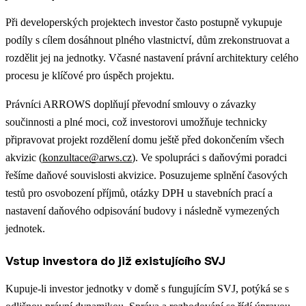
Při developerských projektech investor často postupně vykupuje
podíly s cílem dosáhnout plného vlastnictví, dům zrekonstruovat a
rozdělit jej na jednotky. Včasné nastavení právní architektury celého
procesu je klíčové pro úspěch projektu.
Právníci ARROWS doplňují převodní smlouvy o závazky
součinnosti a plné moci, což investorovi umožňuje technicky
připravovat projekt rozdělení domu ještě před dokončením všech
akvizic (
konzultace@arws.cz
). Ve spolupráci s daňovými poradci
řešíme daňové souvislosti akvizice. Posuzujeme splnění časových
testů pro osvobození příjmů, otázky DPH u stavebních prací a
nastavení daňového odpisování budovy i následně vymezených
jednotek.
Vstup investora do již existujícího SVJ
Kupuje-li investor jednotky v domě s fungujícím SVJ, potýká se s