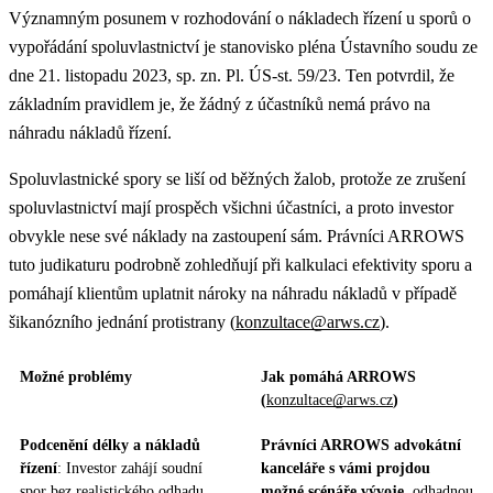
Významným posunem v rozhodování o nákladech řízení u sporů o
vypořádání spoluvlastnictví je stanovisko pléna Ústavního soudu ze
dne 21. listopadu 2023, sp. zn. Pl. ÚS-st. 59/23. Ten potvrdil, že
základním pravidlem je, že žádný z účastníků nemá právo na
náhradu nákladů řízení.
Spoluvlastnické spory se liší od běžných žalob, protože ze zrušení
spoluvlastnictví mají prospěch všichni účastníci, a proto investor
obvykle nese své náklady na zastoupení sám. Právníci ARROWS
tuto judikaturu podrobně zohledňují při kalkulaci efektivity sporu a
pomáhají klientům uplatnit nároky na náhradu nákladů v případě
šikanózního jednání protistrany (
konzultace@arws.cz
).
Možné problémy
Jak pomáhá ARROWS
(
konzultace@arws.cz
)
Podcenění délky a nákladů
Právníci ARROWS advokátní
řízení
: Investor zahájí soudní
kanceláře s vámi projdou
spor bez realistického odhadu
možné scénáře vývoje,
odhadnou