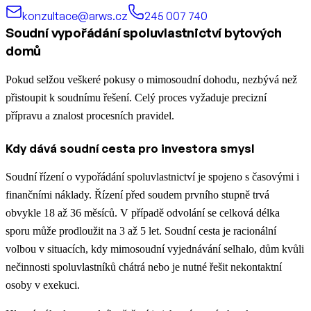
konzultace@arws.cz
245 007 740
Soudní vypořádání spoluvlastnictví bytových
domů
Pokud selžou veškeré pokusy o mimosoudní dohodu, nezbývá než
přistoupit k soudnímu řešení. Celý proces vyžaduje precizní
přípravu a znalost procesních pravidel.
Kdy dává soudní cesta pro investora smysl
Soudní řízení o vypořádání spoluvlastnictví je spojeno s časovými i
finančními náklady. Řízení před soudem prvního stupně trvá
obvykle 18 až 36 měsíců. V případě odvolání se celková délka
sporu může prodloužit na 3 až 5 let. Soudní cesta je racionální
volbou v situacích, kdy mimosoudní vyjednávání selhalo, dům kvůli
nečinnosti spoluvlastníků chátrá nebo je nutné řešit nekontaktní
osoby v exekuci.