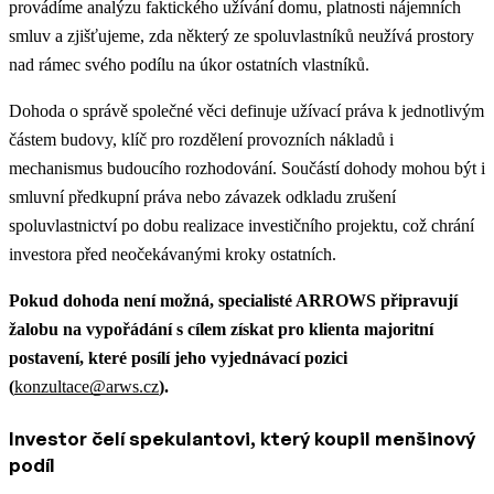
provádíme analýzu faktického užívání domu, platnosti nájemních
smluv a zjišťujeme, zda některý ze spoluvlastníků neužívá prostory
nad rámec svého podílu na úkor ostatních vlastníků.
Dohoda o správě společné věci definuje užívací práva k jednotlivým
částem budovy, klíč pro rozdělení provozních nákladů i
mechanismus budoucího rozhodování. Součástí dohody mohou být i
smluvní předkupní práva nebo závazek odkladu zrušení
spoluvlastnictví po dobu realizace investičního projektu, což chrání
investora před neočekávanými kroky ostatních.
Pokud dohoda není možná, specialisté ARROWS připravují
žalobu na vypořádání s cílem získat pro klienta majoritní
postavení, které posílí jeho vyjednávací pozici
(
konzultace@arws.cz
).
Investor čelí spekulantovi, který koupil menšinový
podíl