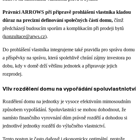
Právníci ARROWS při přípravě prohlášení vlastníka kladou
důraz na precizní definování společných částí domu,
čímž
předcházejí budoucím sporům a komplikacím při prodeji bytů
(
konzultace@arws.cz
).
Do prohlášení vlastníka integrujeme také pravidla pro správu domu
a příspěvky na správu, která spolehlivě chrání zájmy investora po
dobu, kdy v domě drží většinu jednotek a připravuje jejich
rozprodej.
Vliv rozdělení domu na vypořádání spoluvlastnictví
Rozdělení domu na jednotky je vysoce efektivním mimosoudním
způsobem vypořádání. Spoluvlastníci se mohou dohodnout, že
namísto finančního vyrovnání dům právně rozdělí a dohodou si
jednotlivé jednotky rozdělí do výlučného vlastnictví.
Tento postup je často daňově i ekonomicky optimální, protože