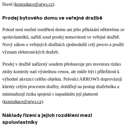
řízení (
konzultace@arws.cz
).
Prodej bytového domu ve veřejné dražbě
Pokud není možné rozdělení domu ani jeho přikázání některému ze
spoluvlastníků, nařídí soud prodej nemovitosti ve veřejné dražbě.
Nový zákon o veřejných dražbách zjednodušil celý proces a posílil
význam elektronických dražeb.
Prodej v dražbě nařízený soudem představuje pro investora riziko
ztráty kontroly nad výslednou cenou, ale může být i příležitostí k
výhodné akvizici celého objektu. Právníci ARROWS doprovázejí
klienty celým procesem dražby, dohlížejí na postup dražebníka a
minimalizují rizika spojená s napadáním její platnosti
(
konzultace@arws.cz
).
Náklady řízení a jejich rozdělení mezi
spoluvlastníky