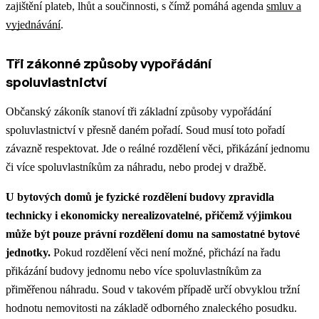
zajištění plateb, lhůt a součinnosti, s čímž pomáhá agenda
smluv a
vyjednávání
.
Tři zákonné způsoby vypořádání
spoluvlastnictví
Občanský zákoník stanoví tři základní způsoby vypořádání
spoluvlastnictví v přesně daném pořadí. Soud musí toto pořadí
závazně respektovat. Jde o reálné rozdělení věci, přikázání jednomu
či více spoluvlastníkům za náhradu, nebo prodej v dražbě.
U bytových domů je fyzické rozdělení budovy zpravidla
technicky i ekonomicky nerealizovatelné, přičemž výjimkou
může být pouze právní rozdělení domu na samostatné bytové
jednotky.
Pokud rozdělení věci není možné, přichází na řadu
přikázání budovy jednomu nebo více spoluvlastníkům za
přiměřenou náhradu. Soud v takovém případě určí obvyklou tržní
hodnotu nemovitosti na základě odborného znaleckého posudku.