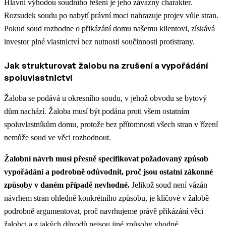
Hlavní výhodou soudního řešení je jeho závazný charakter.
Rozsudek soudu po nabytí právní moci nahrazuje projev vůle stran.
Pokud soud rozhodne o přikázání domu našemu klientovi, získává
investor plné vlastnictví bez nutnosti součinnosti protistrany.
Jak strukturovat žalobu na zrušení a vypořádání
spoluvlastnictví
Žaloba se podává u okresního soudu, v jehož obvodu se bytový
dům nachází. Žaloba musí být podána proti všem ostatním
spoluvlastníkům domu, protože bez přítomnosti všech stran v řízení
nemůže soud ve věci rozhodnout.
Žalobní návrh musí přesně specifikovat požadovaný způsob
vypořádání a podrobně odůvodnit, proč jsou ostatní zákonné
způsoby v daném případě nevhodné.
Jelikož soud není vázán
návrhem stran ohledně konkrétního způsobu, je klíčové v žalobě
podrobně argumentovat, proč navrhujeme právě přikázání věci
žalobci a z jakých důvodů nejsou jiné způsoby vhodné.