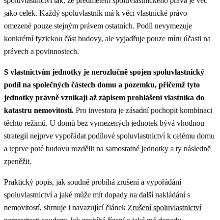
spoluvlastnictví tak, že předmětem spoluvlastnického práva je věc
jako celek. Každý spoluvlastník má k věci vlastnické právo
omezené pouze stejným právem ostatních. Podíl nevymezuje
konkrétní fyzickou část budovy, ale vyjadřuje pouze míru účasti na
právech a povinnostech.
S vlastnictvím jednotky je nerozlučně spojen spoluvlastnický
podíl na společných částech domu a pozemku, přičemž tyto
jednotky právně vznikají až zápisem prohlášení vlastníka do
katastru nemovitostí.
Pro investora je zásadní pochopit kombinaci
těchto režimů. U domů bez vymezených jednotek bývá vhodnou
strategií nejprve vypořádat podílové spoluvlastnictví k celému domu
a teprve poté budovu rozdělit na samostatné jednotky a ty následně
zpeněžit.
Praktický popis, jak soudně probíhá zrušení a vypořádání
spoluvlastnictví a jaké může mít dopady na další nakládání s
nemovitostí, shrnuje i navazující článek
Zrušení spoluvlastnictví