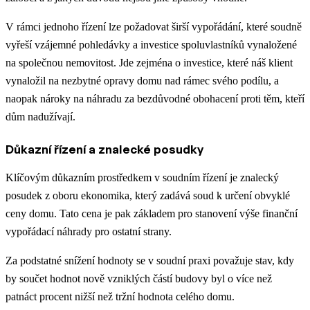
V rámci jednoho řízení lze požadovat širší vypořádání, které soudně
vyřeší vzájemné pohledávky a investice spoluvlastníků vynaložené
na společnou nemovitost. Jde zejména o investice, které náš klient
vynaložil na nezbytné opravy domu nad rámec svého podílu, a
naopak nároky na náhradu za bezdůvodné obohacení proti těm, kteří
dům nadužívají.
Důkazní řízení a znalecké posudky
Klíčovým důkazním prostředkem v soudním řízení je znalecký
posudek z oboru ekonomika, který zadává soud k určení obvyklé
ceny domu. Tato cena je pak základem pro stanovení výše finanční
vypořádací náhrady pro ostatní strany.
Za podstatné snížení hodnoty se v soudní praxi považuje stav, kdy
by součet hodnot nově vzniklých částí budovy byl o více než
patnáct procent nižší než tržní hodnota celého domu.