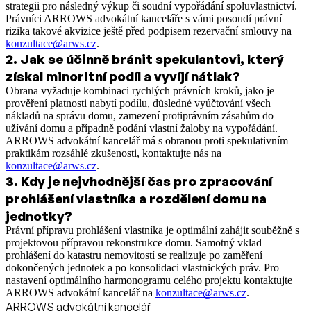
strategii pro následný výkup či soudní vypořádání spoluvlastnictví.
Právníci ARROWS advokátní kanceláře s vámi posoudí právní
rizika takové akvizice ještě před podpisem rezervační smlouvy na
konzultace@arws.cz
.
2
.
Jak se účinně bránit spekulantovi, který
získal minoritní podíl a vyvíjí nátlak?
Obrana vyžaduje kombinaci rychlých právních kroků, jako je
prověření platnosti nabytí podílu, důsledné vyúčtování všech
nákladů na správu domu, zamezení protiprávním zásahům do
užívání domu a případně podání vlastní žaloby na vypořádání.
ARROWS advokátní kancelář má s obranou proti spekulativním
praktikám rozsáhlé zkušenosti, kontaktujte nás na
konzultace@arws.cz
.
3
.
Kdy je nejvhodnější čas pro zpracování
prohlášení vlastníka a rozdělení domu na
jednotky?
Právní přípravu prohlášení vlastníka je optimální zahájit souběžně s
projektovou přípravou rekonstrukce domu. Samotný vklad
prohlášení do katastru nemovitostí se realizuje po zaměření
dokončených jednotek a po konsolidaci vlastnických práv. Pro
nastavení optimálního harmonogramu celého projektu kontaktujte
ARROWS advokátní kancelář na
konzultace@arws.cz
.
ARROWS advokátní kancelář