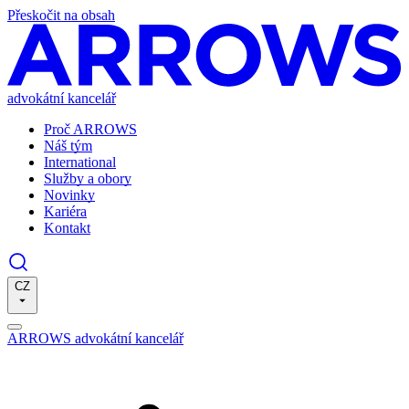
Přeskočit na obsah
advokátní kancelář
Proč ARROWS
Náš tým
International
Služby a obory
Novinky
Kariéra
Kontakt
CZ
ARROWS advokátní kancelář