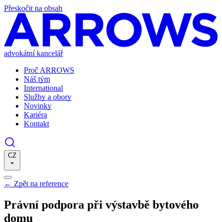
Přeskočit na obsah
advokátní kancelář
Proč ARROWS
Náš tým
International
Služby a obory
Novinky
Kariéra
Kontakt
CZ
←
Zpět na reference
Právní podpora při výstavbě bytového
domu