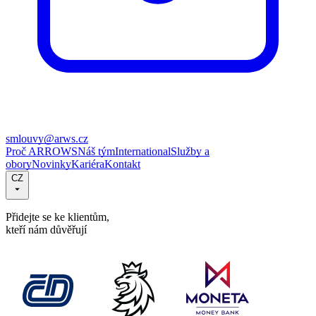
smlouvy@arws.cz
Proč ARROWS
Náš tým
International
Služby a
obory
Novinky
Kariéra
Kontakt
CZ
Přidejte se ke klientům,
kteří nám důvěřují