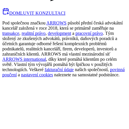
DOMLUVIT KONZULTACI
Pod společnou značkou
ARROWS
působí přední česká advokátní
kancelář založená v roce 2018, která se primárně zaměřuje na
transakce
,
realitní právo
,
development
a
pracovní právo
. Tým
složený ze zkušených advokátů, právníků, daňových poradců a
účetních garantuje odborné řešení komplexních problémů
podnikatelů, realitních kanceláří, firem, developerů, investorů a
zahraničních klientů. ARROWS má vlastní mezinárodní síť
ARROWS international
, díky které pomáhá klientům po celém
světě. Vlastní tým vývojářů pomáhá být špičkou v použitých
technologiích. Veškeré
fakturační údaje
našich společností,
povinná
poučení
a
nastavení cookies
naleznete na samostatné podstránce.