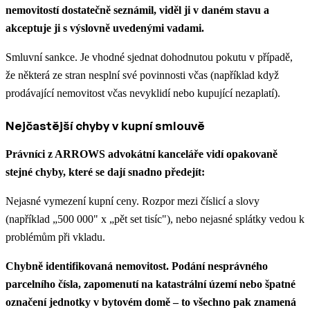
nemovitostí dostatečně seznámil, viděl ji v daném stavu a
akceptuje ji s výslovně uvedenými vadami.
Smluvní sankce. Je vhodné sjednat dohodnutou pokutu v případě,
že některá ze stran nesplní své povinnosti včas (například když
prodávající nemovitost včas nevyklidí nebo kupující nezaplatí).
Nejčastější chyby v kupní smlouvě
Právníci z ARROWS advokátní kanceláře vidí opakovaně
stejné chyby, které se dají snadno předejít:
Nejasné vymezení kupní ceny. Rozpor mezi číslicí a slovy
(například „500 000" x „pět set tisíc"), nebo nejasné splátky vedou k
problémům při vkladu.
Chybně identifikovaná nemovitost. Podání nesprávného
parcelního čísla, zapomenutí na katastrální území nebo špatné
označení jednotky v bytovém domě – to všechno pak znamená