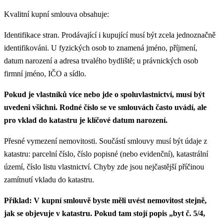
Kvalitní kupní smlouva obsahuje:
Identifikace stran. Prodávající i kupující musí být zcela jednoznačně
identifikováni. U fyzických osob to znamená jméno, příjmení,
datum narození a adresa trvalého bydliště; u právnických osob
firmní jméno, IČO a sídlo.
Pokud je vlastníků více nebo jde o spoluvlastnictví, musí být
uvedeni všichni. Rodné číslo se ve smlouvách často uvádí, ale
pro vklad do katastru je klíčové datum narození.
Přesné vymezení nemovitosti. Součástí smlouvy musí být údaje z
katastru: parcelní číslo, číslo popisné (nebo evidenční), katastrální
území, číslo listu vlastnictví. Chyby zde jsou nejčastější příčinou
zamítnutí vkladu do katastru.
Příklad: V kupní smlouvě byste měli uvést nemovitost stejně,
jak se objevuje v katastru. Pokud tam stojí popis „byt č. 5/4,