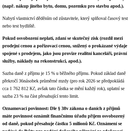
(např. nákup jiného bytu, domu, pozemku pro stavbu apod.).
Nabytí vlastnictví děděním od zůstavitele, který splňoval časový test
nebo test bydliště.
Pokud osvobození neplatí, zdaní se skutečný zisk (rozdíl mezi
prodejní cenou a pořizovací cenou, snížený o prokázané výdaje
spojené s prodejem, jako jsou provize realitní kanceláři, právní
služby, náklady na rekonstrukci, apod.).
Sazba daně z příjmu je 15 % u běžného příjmu. Pokud základ daně
překročí 36násobek průměrné mzdy (pro rok 2026 se předpokládá
cca 1 762 812 Kč, avšak tato částka se mění každý rok), uplatní se
sazba 23 % na část přesahující tento limit.
Oznamovací povinnost: Dle § 38v zákona o daních z příjmů
máte povinnost oznámit finančnímu úřadu příjem osvobozený
od daně, pokud přesahuje částku 5 milionů Kč. Oznámení se