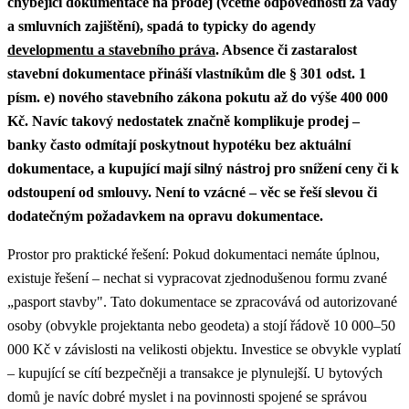
chybějící dokumentace na prodej (včetně odpovědnosti za vady
a smluvních zajištění), spadá to typicky do agendy
developmentu a stavebního práva
.
Absence či zastaralost
stavební dokumentace přináší vlastníkům dle § 301 odst. 1
písm. e) nového stavebního zákona pokutu až do výše 400 000
Kč. Navíc takový nedostatek značně komplikuje prodej –
banky často odmítají poskytnout hypotéku bez aktuální
dokumentace, a kupující mají silný nástroj pro snížení ceny či k
odstoupení od smlouvy. Není to vzácné – věc se řeší slevou či
dodatečným požadavkem na opravu dokumentace.
Prostor pro praktické řešení: Pokud dokumentaci nemáte úplnou,
existuje řešení – nechat si vypracovat zjednodušenou formu zvané
„pasport stavby". Tato dokumentace se zpracovává od autorizované
osoby (obvykle projektanta nebo geodeta) a stojí řádově 10 000–50
000 Kč v závislosti na velikosti objektu. Investice se obvykle vyplatí
– kupující se cítí bezpečněji a transakce je plynulejší.
U bytových
domů je navíc dobré myslet i na povinnosti spojené se správou