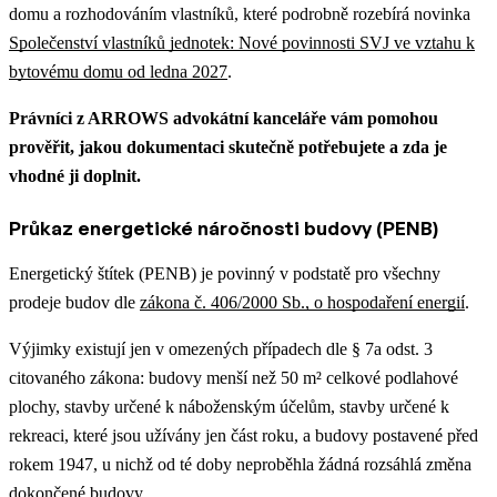
domu a rozhodováním vlastníků, které podrobně rozebírá novinka
Společenství vlastníků jednotek: Nové povinnosti SVJ ve vztahu k
bytovému domu od ledna 2027
.
Právníci z ARROWS advokátní kanceláře vám pomohou
prověřit, jakou dokumentaci skutečně potřebujete a zda je
vhodné ji doplnit.
Průkaz energetické náročnosti budovy (PENB)
Energetický štítek (PENB) je povinný v podstatě pro všechny
prodeje budov dle
zákona č. 406/2000 Sb., o hospodaření energií
.
Výjimky existují jen v omezených případech dle § 7a odst. 3
citovaného zákona: budovy menší než 50 m² celkové podlahové
plochy, stavby určené k náboženským účelům, stavby určené k
rekreaci, které jsou užívány jen část roku, a budovy postavené před
rokem 1947, u nichž od té doby neproběhla žádná rozsáhlá změna
dokončené budovy.