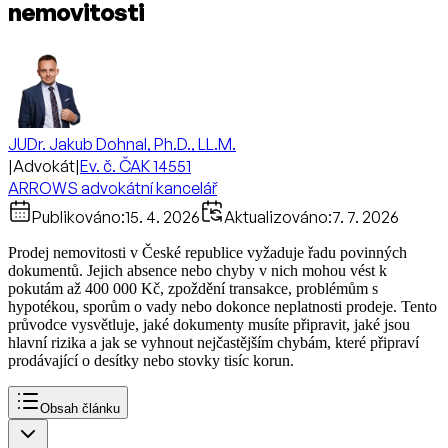
nemovitosti
JUDr. Jakub Dohnal, Ph.D., LL.M.
|
Advokát
|
Ev. č. ČAK 14551
ARROWS advokátní kancelář
Publikováno:
15. 4. 2026
Aktualizováno:
7. 7. 2026
Prodej nemovitosti v České republice vyžaduje řadu povinných
dokumentů. Jejich absence nebo chyby v nich mohou vést k
pokutám až 400 000 Kč, zpoždění transakce, problémům s
hypotékou, sporům o vady nebo dokonce neplatnosti prodeje. Tento
průvodce vysvětluje, jaké dokumenty musíte připravit, jaké jsou
hlavní rizika a jak se vyhnout nejčastějším chybám, které připraví
prodávající o desítky nebo stovky tisíc korun.
Obsah článku