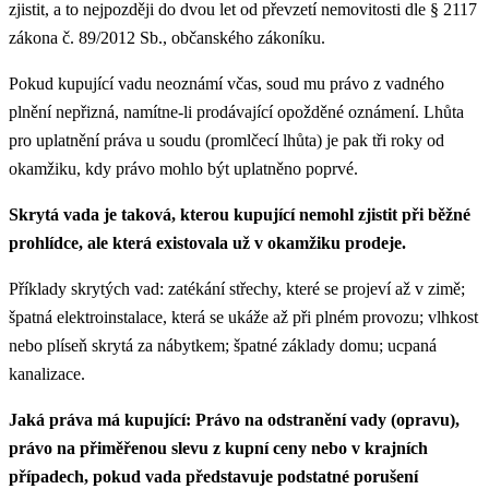
zjistit, a to nejpozději do dvou let od převzetí nemovitosti dle § 2117
zákona č. 89/2012 Sb., občanského zákoníku.
Pokud kupující vadu neoznámí včas, soud mu právo z vadného
plnění nepřizná, namítne-li prodávající opožděné oznámení. Lhůta
pro uplatnění práva u soudu (promlčecí lhůta) je pak tři roky od
okamžiku, kdy právo mohlo být uplatněno poprvé.
Skrytá vada je taková, kterou kupující nemohl zjistit při běžné
prohlídce, ale která existovala už v okamžiku prodeje.
Příklady skrytých vad: zatékání střechy, které se projeví až v zimě;
špatná elektroinstalace, která se ukáže až při plném provozu; vlhkost
nebo plíseň skrytá za nábytkem; špatné základy domu; ucpaná
kanalizace.
Jaká práva má kupující: Právo na odstranění vady (opravu),
právo na přiměřenou slevu z kupní ceny nebo v krajních
případech, pokud vada představuje podstatné porušení