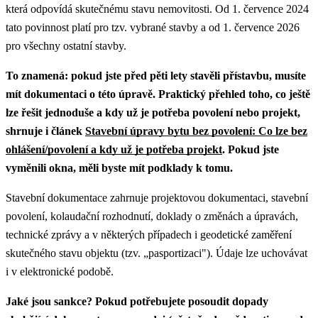
která odpovídá skutečnému stavu nemovitosti. Od 1. července 2024
tato povinnost platí pro tzv. vybrané stavby a od 1. července 2026
pro všechny ostatní stavby.
To znamená: pokud jste před pěti lety stavěli přístavbu, musíte
mít dokumentaci o této úpravě.
Praktický přehled toho, co ještě
lze řešit jednoduše a kdy už je potřeba povolení nebo projekt,
shrnuje i článek
Stavební úpravy bytu bez povolení: Co lze bez
ohlášení/povolení a kdy už je potřeba projekt
.
Pokud jste
vyměnili okna, měli byste mít podklady k tomu.
Stavební dokumentace zahrnuje projektovou dokumentaci, stavební
povolení, kolaudační rozhodnutí, doklady o změnách a úpravách,
technické zprávy a v některých případech i geodetické zaměření
skutečného stavu objektu (tzv. „pasportizaci"). Údaje lze uchovávat
i v elektronické podobě.
Jaké jsou sankce?
Pokud potřebujete posoudit dopady