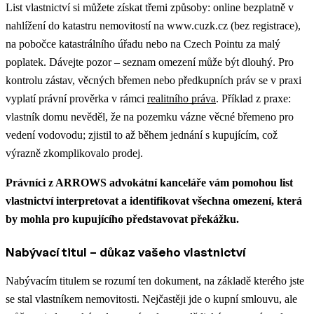
List vlastnictví si můžete získat třemi způsoby: online bezplatně v
nahlížení do katastru nemovitostí na www.cuzk.cz (bez registrace),
na pobočce katastrálního úřadu nebo na Czech Pointu za malý
poplatek. Dávejte pozor – seznam omezení může být dlouhý.
Pro
kontrolu zástav, věcných břemen nebo předkupních práv se v praxi
vyplatí právní prověrka v rámci
realitního práva
.
Příklad z praxe:
vlastník domu nevěděl, že na pozemku vázne věcné břemeno pro
vedení vodovodu; zjistil to až během jednání s kupujícím, což
výrazně zkomplikovalo prodej.
Právníci z ARROWS advokátní kanceláře vám pomohou list
vlastnictví interpretovat a identifikovat všechna omezení, která
by mohla pro kupujícího představovat překážku.
Nabývací titul – důkaz vašeho vlastnictví
Nabývacím titulem se rozumí ten dokument, na základě kterého jste
se stal vlastníkem nemovitosti. Nejčastěji jde o kupní smlouvu, ale