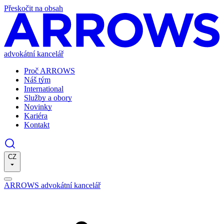
Přeskočit na obsah
advokátní kancelář
Proč ARROWS
Náš tým
International
Služby a obory
Novinky
Kariéra
Kontakt
CZ
ARROWS advokátní kancelář