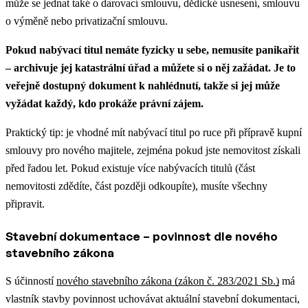
může se jednat také o darovací smlouvu, dědické usnesení, smlouvu
o výměně nebo privatizační smlouvu.
Pokud nabývací titul nemáte fyzicky u sebe, nemusíte panikařit
– archivuje jej katastrální úřad a můžete si o něj zažádat. Je to
veřejně dostupný dokument k nahlédnutí, takže si jej může
vyžádat každý, kdo prokáže právní zájem.
Praktický tip: je vhodné mít nabývací titul po ruce při přípravě kupní
smlouvy pro nového majitele, zejména pokud jste nemovitost získali
před řadou let. Pokud existuje více nabývacích titulů (část
nemovitosti zdědíte, část později odkoupíte), musíte všechny
připravit.
Stavební dokumentace – povinnost dle nového
stavebního zákona
S účinností
nového stavebního zákona (zákon č. 283/2021 Sb.)
má
vlastník stavby povinnost uchovávat aktuální stavební dokumentaci,