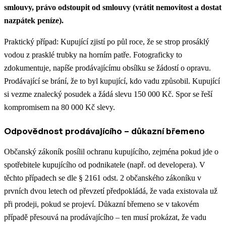
smlouvy, právo odstoupit od smlouvy (vrátit nemovitost a dostat
nazpátek peníze).
Praktický případ: Kupující zjistí po půl roce, že se strop prosáklý
vodou z prasklé trubky na horním patře. Fotograficky to
zdokumentuje, napíše prodávajícímu obsílku se žádostí o opravu.
Prodávající se brání, že to byl kupující, kdo vadu způsobil. Kupující
si vezme znalecký posudek a žádá slevu 150 000 Kč. Spor se řeší
kompromisem na 80 000 Kč slevy.
Odpovědnost prodávajícího – důkazní břemeno
Občanský zákoník posílil ochranu kupujícího, zejména pokud jde o
spotřebitele kupujícího od podnikatele (např. od developera). V
těchto případech se dle § 2161 odst. 2 občanského zákoníku v
prvních dvou letech od převzetí předpokládá, že vada existovala už
při prodeji, pokud se projeví. Důkazní břemeno se v takovém
případě přesouvá na prodávajícího – ten musí prokázat, že vadu