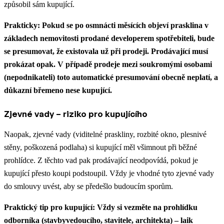
způsobil sám kupující.
Prakticky: Pokud se po osmnácti měsících objeví prasklina v
základech nemovitosti prodané developerem spotřebiteli, bude
se presumovat, že existovala už při prodeji. Prodávající musí
prokázat opak. V případě prodeje mezi soukromými osobami
(nepodnikateli) toto automatické presumování obecně neplatí, a
důkazní břemeno nese kupující.
Zjevné vady – riziko pro kupujícího
Naopak, zjevné vady (viditelné praskliny, rozbité okno, plesnivé
stěny, poškozená podlaha) si kupující měl všimnout při běžné
prohlídce. Z těchto vad pak prodávající neodpovídá, pokud je
kupující přesto koupi podstoupil. Vždy je vhodné tyto zjevné vady
do smlouvy uvést, aby se předešlo budoucím sporům.
Praktický tip pro kupující: Vždy si vezměte na prohlídku
odborníka (stavbyvedoucího, stavitele, architekta) – laik