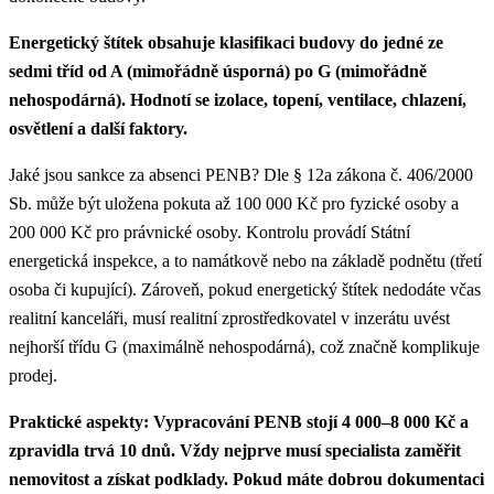
Energetický štítek obsahuje klasifikaci budovy do jedné ze
sedmi tříd od A (mimořádně úsporná) po G (mimořádně
nehospodárná). Hodnotí se izolace, topení, ventilace, chlazení,
osvětlení a další faktory.
Jaké jsou sankce za absenci PENB? Dle § 12a zákona č. 406/2000
Sb. může být uložena pokuta až 100 000 Kč pro fyzické osoby a
200 000 Kč pro právnické osoby. Kontrolu provádí Státní
energetická inspekce, a to namátkově nebo na základě podnětu (třetí
osoba či kupující). Zároveň, pokud energetický štítek nedodáte včas
realitní kanceláři, musí realitní zprostředkovatel v inzerátu uvést
nejhorší třídu G (maximálně nehospodárná), což značně komplikuje
prodej.
Praktické aspekty: Vypracování PENB stojí 4 000–8 000 Kč a
zpravidla trvá 10 dnů. Vždy nejprve musí specialista zaměřit
nemovitost a získat podklady. Pokud máte dobrou dokumentaci