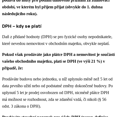
podává do lhůty pro podání daňového přiznání za zdaňovací
období, ve kterém byl příjem přijat (obvykle do 1. dubna
následujícího roku).
DPH – kdy se platí
Daň z přidané hodnoty (DPH) se pro fyzické osoby nepodnikatele,
které nevedou nemovitost v obchodním majetku, obvykle neplatí.
Pokud však prodáváte jako plátce DPH a nemovitost je součástí
vašeho obchodního majetku, platí se DPH (ve výši 21 %) v
případě, že:
Prodáváte budovu nebo jednotku, u níž uplynulo méně než 5 let od
data prvního užití nebo od podstatné změny dokončené budovy. Po
uplynutí 5 let je prodej osvobozen od DPH, nicméně plátce DPH
má možnost se rozhodnout, zda se zdanění vzdá, či nikoli (§ 56
odst. 3 zákona o DPH).