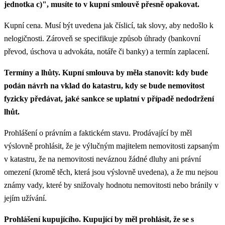
jednotka c)", musíte to v kupní smlouvě přesně opakovat.
Kupní cena. Musí být uvedena jak číslicí, tak slovy, aby nedošlo k
nelogičnosti. Zároveň se specifikuje způsob úhrady (bankovní
převod, úschova u advokáta, notáře či banky) a termín zaplacení.
Termíny a lhůty. Kupní smlouva by měla stanovit: kdy bude
podán návrh na vklad do katastru, kdy se bude nemovitost
fyzicky předávat, jaké sankce se uplatní v případě nedodržení
lhůt.
Prohlášení o právním a faktickém stavu. Prodávající by měl
výslovně prohlásit, že je výlučným majitelem nemovitosti zapsaným
v katastru, že na nemovitosti neváznou žádné dluhy ani právní
omezení (kromě těch, která jsou výslovně uvedena), a že mu nejsou
známy vady, které by snižovaly hodnotu nemovitosti nebo bránily v
jejím užívání.
Prohlášení kupujícího. Kupující by měl prohlásit, že se s