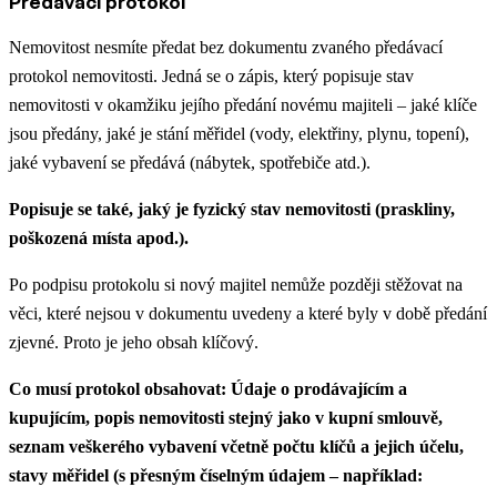
Předávací protokol
Nemovitost nesmíte předat bez dokumentu zvaného předávací
protokol nemovitosti. Jedná se o zápis, který popisuje stav
nemovitosti v okamžiku jejího předání novému majiteli – jaké klíče
jsou předány, jaké je stání měřidel (vody, elektřiny, plynu, topení),
jaké vybavení se předává (nábytek, spotřebiče atd.).
Popisuje se také, jaký je fyzický stav nemovitosti (praskliny,
poškozená místa apod.).
Po podpisu protokolu si nový majitel nemůže později stěžovat na
věci, které nejsou v dokumentu uvedeny a které byly v době předání
zjevné. Proto je jeho obsah klíčový.
Co musí protokol obsahovat: Údaje o prodávajícím a
kupujícím, popis nemovitosti stejný jako v kupní smlouvě,
seznam veškerého vybavení včetně počtu klíčů a jejich účelu,
stavy měřidel (s přesným číselným údajem – například: