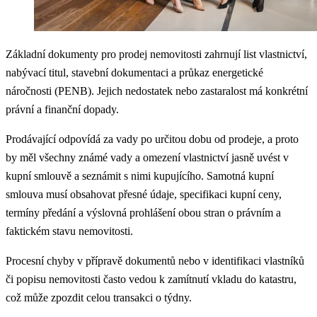
Základní dokumenty pro prodej nemovitosti zahrnují list vlastnictví,
nabývací titul, stavební dokumentaci a průkaz energetické
náročnosti (PENB). Jejich nedostatek nebo zastaralost má konkrétní
právní a finanční dopady.
Prodávající odpovídá za vady po určitou dobu od prodeje, a proto
by měl všechny známé vady a omezení vlastnictví jasně uvést v
kupní smlouvě a seznámit s nimi kupujícího. Samotná kupní
smlouva musí obsahovat přesné údaje, specifikaci kupní ceny,
termíny předání a výslovná prohlášení obou stran o právním a
faktickém stavu nemovitosti.
Procesní chyby v přípravě dokumentů nebo v identifikaci vlastníků
či popisu nemovitosti často vedou k zamítnutí vkladu do katastru,
což může zpozdit celou transakci o týdny.