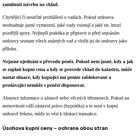
zamítnutí návrhu na vklad.
Chybějící či neurčité prohlášení o vadách. Pokud smlouva
neobsahuje jasné vymezení, jaké vady existují a jaké ne, hrozí
pozdější spory. Nejlepší praktika je připravit si před sepsáním
smlouvy seznam všech známých vad a vložit jej do smlouvy jako
přílohu.
Nejasné ujednání o převodu peněz. Pokud není jasné, kdy a jak
se zaplatí kupní cena a kdy se provede vklad do katastru, může
nastat situace, kdy kupující má peníze zablokované a
prodávající nemůže s penězi disponovat.
Absence informace o zástavě nebo věcných břemenech. Pokud na
nemovitosti váží zástavní právo (hypotéka) a to není v kupní
smlouvě řešeno, může to vést k blokaci transakce.
Úschova kupní ceny – ochrana obou stran