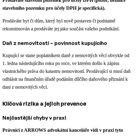
Prodáváte stavební pozemek pro účely DPH (pozor, definice
stavebního pozemku pro účely DPH je specifická).
Prodáváte byt či dům, který byl nově postaven či podstatně
rekonstruován a prodáváte jej jako součást vašeho podnikání.
Daň z nemovitostí – povinnost kupujícího
Kupující se stane poplatníkem daně z nemovitých věcí obvykle od
1. ledna následujícího roku po roce, ve kterém došlo k zápisu
vlastnického práva do katastru nemovitostí. Prodávající si musí daň
odhlásit na finančním úřadě podáním dílčího daňového přiznání k
dani z nemovitých věcí.
Klíčová rizika a jejich prevence
Nejčastější chyby v praxi
Právníci z ARROWS advokátní kanceláře vidí v praxi tyto