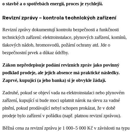
o stavbě a o spotřebách energií, proces je rychlejší.
Revizní zprávy – kontrola technických zařízení
Revizní zprávy dokumentují kontrolu bezpečnosti a funkčnosti
technických zařízení: elektroinstalace, plynových zařízení, komínů,
tlakových nádob, hromosvodů, požární ochrany atd. Jde o
bezpečnostní prvek a důkaz údržby.
Zákon nepředepisuje podání revizních zpráv jako povinný
podklad prodeje, ale jejich absence má praktické následky.
Zaprvé, kupující (a jeho banka) si je obvykle žádají.
Zadruhé, pokud se objeví vada na elektroinstalaci nebo plynovém
zařízení, kupující si bude moci uplatnit nárok na slevu za vadné
plnění, pokud prodávající nebyl schopen prokázat, že v době
prodeje bylo zařízení v pořádku (např. platnou revizní zprávou).
Běžná cena za revizní zprávu je 1 000–5 000 Kč v závislosti na typu