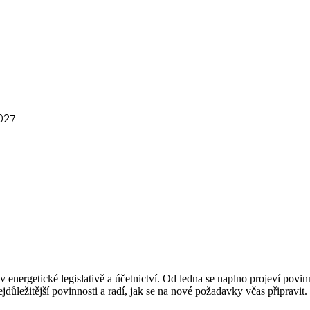
027
nergetické legislativě a účetnictví. Od ledna se naplno projeví povinn
důležitější povinnosti a radí, jak se na nové požadavky včas připravit.