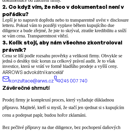
dokumentace od založení firmy.
2
.
Co když vím, že něco v dokumentaci není v
pořádku?
Lepší je to napravit dopředu nebo to transparentně uvést v disclosure
letteru. Pokud vám to později vyplave během kupujícího due
diligence a bude zřejmé, že jste to skrýval, ztratíte kredibilitu a sníží
se vám cena. Transparentnost vítězí.
3
.
Kolik stojí, aby nám všechno zkontroloval
právník?
Cena se liší podle rozsahu prověrky a velikosti firmy. Obvykle se
jedná o desítky tisíc korun za celkový právní audit. Je to však
investice, která se vrátí ve formě hladšího prodeje a vyšší ceny.
ARROWS advokátní kancelář
konzultace@arws.cz
245 007 740
Závěrečné shrnutí
Prodej firmy je komplexní proces, který vyžaduje důkladnou
přípravu. Majitelé, kteří si myslí, že stačí jen sjednat si s kupujícím
cenu a podepsat papír, budou hořce zklamáni.
Bez pečlivé přípravy na due diligence, bez pochopení daňových