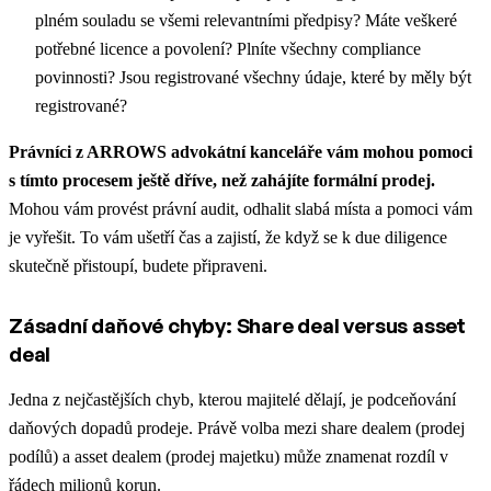
plném souladu se všemi relevantními předpisy? Máte veškeré
potřebné licence a povolení? Plníte všechny compliance
povinnosti? Jsou registrované všechny údaje, které by měly být
registrované?
Právníci z ARROWS advokátní kanceláře vám mohou pomoci
s tímto procesem ještě dříve, než zahájíte formální prodej.
Mohou vám provést právní audit, odhalit slabá místa a pomoci vám
je vyřešit. To vám ušetří čas a zajistí, že když se k due diligence
skutečně přistoupí, budete připraveni.
Zásadní daňové chyby: Share deal versus asset
deal
Jedna z nejčastějších chyb, kterou majitelé dělají, je podceňování
daňových dopadů prodeje. Právě volba mezi share dealem (prodej
podílů) a asset dealem (prodej majetku) může znamenat rozdíl v
řádech milionů korun.