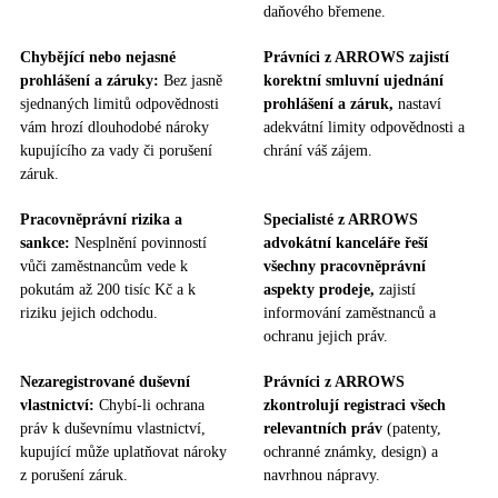
daňového břemene.
Chybějící nebo nejasné
Právníci z ARROWS zajistí
prohlášení a záruky:
Bez jasně
korektní smluvní ujednání
sjednaných limitů odpovědnosti
prohlášení a záruk,
nastaví
vám hrozí dlouhodobé nároky
adekvátní limity odpovědnosti a
kupujícího za vady či porušení
chrání váš zájem.
záruk.
Pracovněprávní rizika a
Specialisté z ARROWS
sankce:
Nesplnění povinností
advokátní kanceláře řeší
vůči zaměstnancům vede k
všechny pracovněprávní
pokutám až 200 tisíc Kč a k
aspekty prodeje,
zajistí
riziku jejich odchodu.
informování zaměstnanců a
ochranu jejich práv.
Nezaregistrované duševní
Právníci z ARROWS
vlastnictví:
Chybí-li ochrana
zkontrolují registraci všech
práv k duševnímu vlastnictví,
relevantních práv
(patenty,
kupující může uplatňovat nároky
ochranné známky, design) a
z porušení záruk.
navrhnou nápravy.