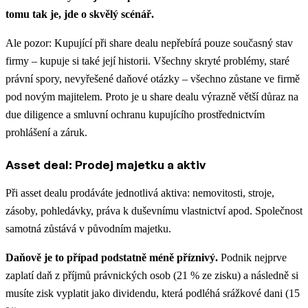
tomu tak je, jde o skvělý scénář.
Ale pozor: Kupující při share dealu nepřebírá pouze současný stav
firmy – kupuje si také její historii. Všechny skryté problémy, staré
právní spory, nevyřešené daňové otázky – všechno zůstane ve firmě
pod novým majitelem. Proto je u share dealu výrazně větší důraz na
due diligence a smluvní ochranu kupujícího prostřednictvím
prohlášení a záruk.
Asset deal: Prodej majetku a aktiv
Při asset dealu prodáváte jednotlivá aktiva: nemovitosti, stroje,
zásoby, pohledávky, práva k duševnímu vlastnictví apod. Společnost
samotná zůstává v původním majetku.
Daňově je to případ podstatně méně příznivý.
Podnik nejprve
zaplatí daň z příjmů právnických osob (21 % ze zisku) a následně si
musíte zisk vyplatit jako dividendu, která podléhá srážkové dani (15