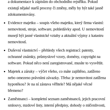
a dokumentace k zápisům do obchodního rejstříku. Pokud
existují nějaké starší procesy či změny, měly by být také jasně
zdokumentovány.
Evidence majetku – soupis všeho majetku, který firma vlastní:
nemovitosti, stroje, software, pohledávky apod. U nemovitostí
musejí být jasné vlastnické vztahy a aktuální výpisy z katastru
nemovitostí.
Duševní vlastnictví – přehledy všech registrací: patenty,
ochranné známky, průmyslové vzory, domény, copyright na
software. Pokud něco není zaregistrované, musíte to vysvětlit.
Majetek a záruky – výčet všeho, co máte zajištěno, zatíženo
nebo omezeno právními závazky. Třeba: je nemovitost zatížena
hypotékou? Je na ní zástava věřitele? Má nějaké věcné
břemeno?
Zaměstnanci – kompletní seznam zaměstnanců, jejich pracovní
smlouvy, mzdové listy, interní předpisy, dohody o mlčenlivosti,