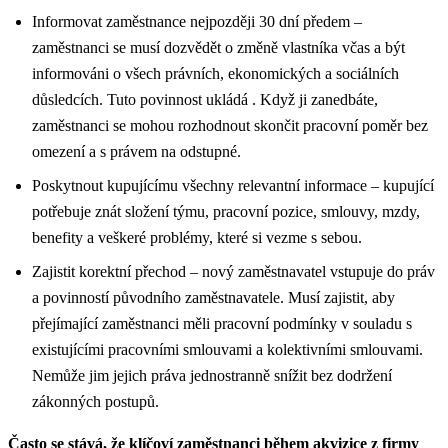
Informovat zaměstnance nejpozději 30 dní předem –
zaměstnanci se musí dozvědět o změně vlastníka včas a být
informováni o všech právních, ekonomických a sociálních
důsledcích. Tuto povinnost ukládá . Když ji zanedbáte,
zaměstnanci se mohou rozhodnout skončit pracovní poměr bez
omezení a s právem na odstupné.
Poskytnout kupujícímu všechny relevantní informace – kupující
potřebuje znát složení týmu, pracovní pozice, smlouvy, mzdy,
benefity a veškeré problémy, které si vezme s sebou.
Zajistit korektní přechod – nový zaměstnavatel vstupuje do práv
a povinností původního zaměstnavatele. Musí zajistit, aby
přejímající zaměstnanci měli pracovní podmínky v souladu s
existujícími pracovními smlouvami a kolektivními smlouvami.
Nemůže jim jejich práva jednostranně snížit bez dodržení
zákonných postupů.
Často se stává, že klíčoví zaměstnanci během akvizice z firmy