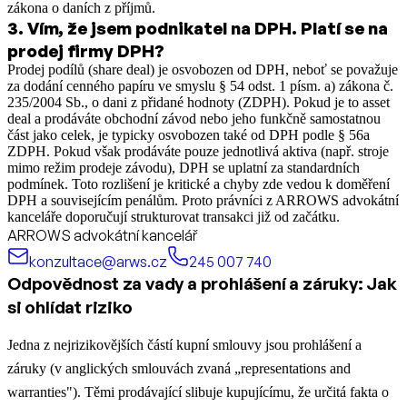
zákona o daních z příjmů.
3
.
Vím, že jsem podnikatel na DPH. Platí se na
prodej firmy DPH?
Prodej podílů (share deal) je osvobozen od DPH, neboť se považuje
za dodání cenného papíru ve smyslu § 54 odst. 1 písm. a) zákona č.
235/2004 Sb., o dani z přidané hodnoty (ZDPH). Pokud je to asset
deal a prodáváte obchodní závod nebo jeho funkčně samostatnou
část jako celek, je typicky osvobozen také od DPH podle § 56a
ZDPH. Pokud však prodáváte pouze jednotlivá aktiva (např. stroje
mimo režim prodeje závodu), DPH se uplatní za standardních
podmínek. Toto rozlišení je kritické a chyby zde vedou k doměření
DPH a souvisejícím penálům. Proto právníci z ARROWS advokátní
kanceláře doporučují strukturovat transakci již od začátku.
ARROWS advokátní kancelář
konzultace@arws.cz
245 007 740
Odpovědnost za vady a prohlášení a záruky: Jak
si ohlídat riziko
Jedna z nejrizikovějších částí kupní smlouvy jsou prohlášení a
záruky (v anglických smlouvách zvaná „representations and
warranties"). Těmi prodávající slibuje kupujícímu, že určitá fakta o