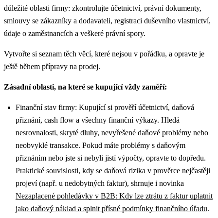
důležité oblasti firmy: zkontrolujte účetnictví, právní dokumenty,
smlouvy se zákazníky a dodavateli, registraci duševního vlastnictví,
údaje o zaměstnancích a veškeré právní spory.
Vytvořte si seznam těch věcí, které nejsou v pořádku, a opravte je
ještě během přípravy na prodej.
Zásadní oblasti, na které se kupující vždy zaměří:
Finanční stav firmy: Kupující si prověří účetnictví, daňová
přiznání, cash flow a všechny finanční výkazy. Hledá
nesrovnalosti, skryté dluhy, nevyřešené daňové problémy nebo
neobvyklé transakce. Pokud máte problémy s daňovým
přiznáním nebo jste si nebyli jistí výpočty, opravte to dopředu.
Praktické souvislosti, kdy se daňová rizika v prověrce nejčastěji
projeví (např. u nedobytných faktur), shrnuje i novinka
Nezaplacené pohledávky v B2B: Kdy lze ztrátu z faktur uplatnit
jako daňový náklad a splnit přísné podmínky finančního úřadu
.