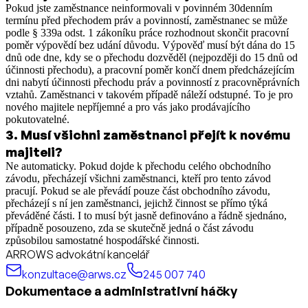
Pokud jste zaměstnance neinformovali v povinném 30denním
termínu před přechodem práv a povinností, zaměstnanec se může
podle § 339a odst. 1 zákoníku práce rozhodnout skončit pracovní
poměr výpovědí bez udání důvodu. Výpověď musí být dána do 15
dnů ode dne, kdy se o přechodu dozvěděl (nejpozději do 15 dnů od
účinnosti přechodu), a pracovní poměr končí dnem předcházejícím
dni nabytí účinnosti přechodu práv a povinností z pracovněprávních
vztahů. Zaměstnanci v takovém případě náleží odstupné. To je pro
nového majitele nepříjemné a pro vás jako prodávajícího
pokutovatelné.
3
.
Musí všichni zaměstnanci přejít k novému
majiteli?
Ne automaticky. Pokud dojde k přechodu celého obchodního
závodu, přecházejí všichni zaměstnanci, kteří pro tento závod
pracují. Pokud se ale převádí pouze část obchodního závodu,
přecházejí s ní jen zaměstnanci, jejichž činnost se přímo týká
převáděné části. I to musí být jasně definováno a řádně sjednáno,
případně posouzeno, zda se skutečně jedná o část závodu
způsobilou samostatné hospodářské činnosti.
ARROWS advokátní kancelář
konzultace@arws.cz
245 007 740
Dokumentace a administrativní háčky