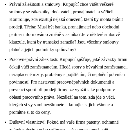
Právní záležitosti a smlouvy: Kupující chce vidět veškeré
smlouvy se zákazníky, dodavateli, pronajímateli a věřiteli.
Kontroluje, zda existují nějaká omezení, která by mohla bránit
prodeji. Třeba: Musí být banka, pronajímatel nebo obchodní
partner informován o změně vlastníka? Je v některé smlouvě
klauzule, která by transakci zarazila? Jsou všechny smlouvy
platné a jejich podmínky splňovány?
Pracovněprávní záležitosti: Kupující zjišťuje, jaké závazky firmu
čekají vůči zaměstnancům. Hledá spory s bývalými zaměstnanci,
nezaplacené mzdy, problémy s pojištěním, či neplnění právních
povinností.
Pro nastavení pracovněprávních dokumentů a
prevenci sporů při prodeji firmy lze využít také podporu v
oblasti
pracovního práva
.
Nezáleží na tom, zda jde o věci,
kterých si vy sami nevšimnete – kupující si jich všimne a
promítne si to do ceny.
Duševní vlastnictví: Pokud má vaše firma patenty, ochranné
známky, design nebo software – všechno se musí najít