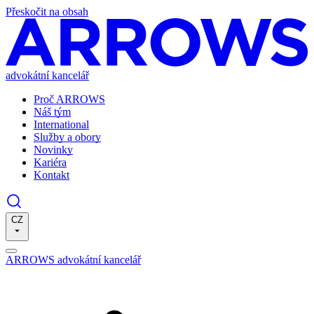
Přeskočit na obsah
advokátní kancelář
Proč ARROWS
Náš tým
International
Služby a obory
Novinky
Kariéra
Kontakt
CZ
ARROWS advokátní kancelář