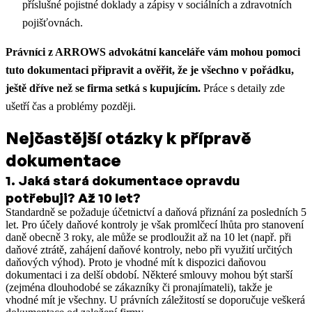
příslušné pojistné doklady a zápisy v sociálních a zdravotních
pojišťovnách.
Právníci z ARROWS advokátní kanceláře vám mohou pomoci
tuto dokumentaci připravit a ověřit, že je všechno v pořádku,
ještě dříve než se firma setká s kupujícím.
Práce s detaily zde
ušetří čas a problémy později.
Nejčastější otázky k přípravě
dokumentace
1
.
Jaká stará dokumentace opravdu
potřebuji? Až 10 let?
Standardně se požaduje účetnictví a daňová přiznání za posledních 5
let. Pro účely daňové kontroly je však promlčecí lhůta pro stanovení
daně obecně 3 roky, ale může se prodloužit až na 10 let (např. při
daňové ztrátě, zahájení daňové kontroly, nebo při využití určitých
daňových výhod). Proto je vhodné mít k dispozici daňovou
dokumentaci i za delší období. Některé smlouvy mohou být starší
(zejména dlouhodobé se zákazníky či pronajímateli), takže je
vhodné mít je všechny. U právních záležitostí se doporučuje veškerá