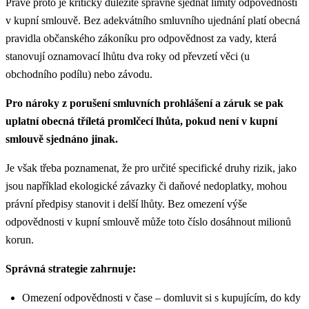
Právě proto je kriticky důležité správně sjednat limity odpovědnosti
v kupní smlouvě. Bez adekvátního smluvního ujednání platí obecná
pravidla občanského zákoníku pro odpovědnost za vady, která
stanovují oznamovací lhůtu dva roky od převzetí věci (u
obchodního podílu) nebo závodu.
Pro nároky z porušení smluvních prohlášení a záruk se pak
uplatní obecná tříletá promlčecí lhůta, pokud není v kupní
smlouvě sjednáno jinak.
Je však třeba poznamenat, že pro určité specifické druhy rizik, jako
jsou například ekologické závazky či daňové nedoplatky, mohou
právní předpisy stanovit i delší lhůty. Bez omezení výše
odpovědnosti v kupní smlouvě může toto číslo dosáhnout milionů
korun.
Správná strategie zahrnuje:
Omezení odpovědnosti v čase – domluvit si s kupujícím, do kdy