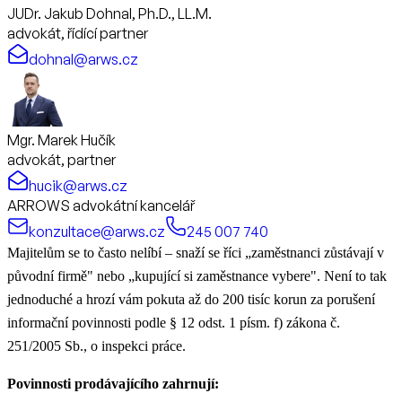
JUDr. Jakub Dohnal, Ph.D., LL.M.
advokát, řídící partner
dohnal@arws.cz
Mgr. Marek Hučík
advokát, partner
hucik@arws.cz
ARROWS advokátní kancelář
konzultace@arws.cz
245 007 740
Majitelům se to často nelíbí – snaží se říci „zaměstnanci zůstávají v
původní firmě" nebo „kupující si zaměstnance vybere". Není to tak
jednoduché a hrozí vám pokuta až do 200 tisíc korun za porušení
informační povinnosti podle § 12 odst. 1 písm. f) zákona č.
251/2005 Sb., o inspekci práce.
Povinnosti prodávajícího zahrnují: