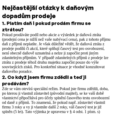
Nejčastější otázky k daňovým
dopadům prodeje
1
.
Platím daň i pokud prodám firmu se
ztrátou?
Pokud prodáváte podíl nebo akcie a výsledek je daňová ztráta
(prodejní cena je nižší než vaše nabývací cena), pak z tohoto příjmu
daň z příjmů neplatíte. Je však důležité vědět, že daňová ztráta z
prodeje podílů či akcií, které splňují časový test pro osvobození,
není obecně daňově uznatelná a nelze ji započíst proti jiným
zdanitelným příjmům. V případě zdanitelných příjmů z prodeje lze
ztrátu z prodeje téhož druhu majetku započíst pouze do výše
souvisejících zisků. Pro konkrétní situace je vhodné konzultovat
daňového poradce.
2
.
Co když jsem firmu zdědil a teď ji
prodávám?
Zde se vám otevírá speciální režim. Pokud jste firmu zdědili, doba,
po kterou ji vlastnil zůstavitel (původní majitel), se ke vaší době
vlastnictví připočítává pro účely splnění časového testu osvobození
od daně z příjmů. To znamená, že pokud např. zůstavitel vlastnil
firmu 3 roky a vy ji vlastníte další 2 roky, váš časový test je již
splněn (5 let). Tato výjimka je upravena v § 4 odst. 1 písm. s)