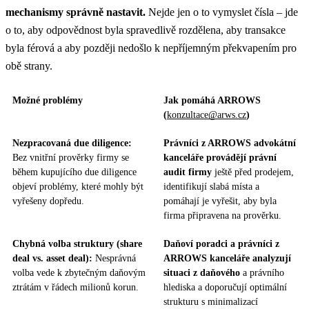
mechanismy správně nastavit.
Nejde jen o to vymyslet čísla – jde
o to, aby odpovědnost byla spravedlivě rozdělena, aby transakce
byla férová a aby později nedošlo k nepříjemným překvapením pro
obě strany.
Možné problémy
Jak pomáhá ARROWS
(
konzultace@arws.cz
)
Nezpracovaná due diligence:
Právníci z ARROWS advokátní
Bez vnitřní prověrky firmy se
kanceláře provádějí právní
během kupujícího due diligence
audit firmy
ještě před prodejem,
objeví problémy, které mohly být
identifikují slabá místa a
vyřešeny dopředu.
pomáhají je vyřešit, aby byla
firma připravena na prověrku.
Chybná volba struktury (share
Daňoví poradci a právníci z
deal vs. asset deal):
Nesprávná
ARROWS kanceláře analyzují
volba vede k zbytečným daňovým
situaci z daňového
a právního
ztrátám v řádech milionů korun.
hlediska a doporučují optimální
strukturu s minimalizací