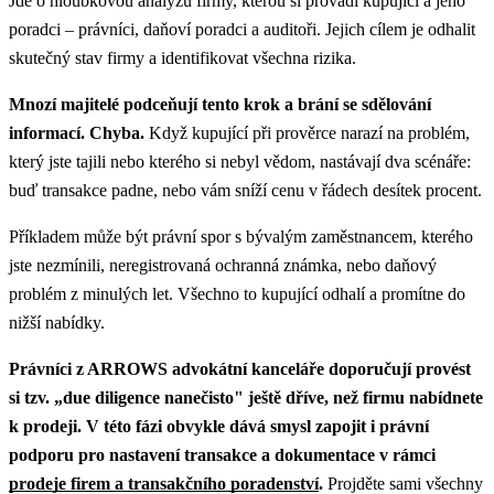
Jde o hloubkovou analýzu firmy, kterou si provádí kupující a jeho
poradci – právníci, daňoví poradci a auditoři. Jejich cílem je odhalit
skutečný stav firmy a identifikovat všechna rizika.
Mnozí majitelé podceňují tento krok a brání se sdělování
informací. Chyba.
Když kupující při prověrce narazí na problém,
který jste tajili nebo kterého si nebyl vědom, nastávají dva scénáře:
buď transakce padne, nebo vám sníží cenu v řádech desítek procent.
Příkladem může být právní spor s bývalým zaměstnancem, kterého
jste nezmínili, neregistrovaná ochranná známka, nebo daňový
problém z minulých let. Všechno to kupující odhalí a promítne do
nižší nabídky.
Právníci z ARROWS advokátní kanceláře doporučují provést
si tzv. „due diligence nanečisto" ještě dříve, než firmu nabídnete
k prodeji.
V této fázi obvykle dává smysl zapojit i právní
podporu pro nastavení transakce a dokumentace v rámci
prodeje firem a transakčního poradenství
.
Projděte sami všechny