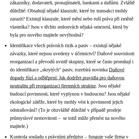
zákazníky, dodavateli, pronajímateli, bankami a dalšími. Zvláště
důležité: Obsahují nějaké klauzule, které by transakci mohly
zarazit? Existují klauzule, které mění nebo ruší práva při změně
vlastníka? Jsou v těchto smlouvách nějaká omezení, která by
byla pro nového majitele nevýhodná?
Identifikace všech právních rizik a pasiv – existují nějaké
závazky, které nejsou uvedeny v účetnictví?
Daňové souvislosti
reorganizací a převodů uvnitř skupiny, které se často promítají i
do identifikace „skrytých“ pasiv, rozebírá novinka
Daňové
dopady fúzí a odštěpení: Jak dodržet pravidla pro daňovou
neutralitu při reorganizaci firemních struktur
.
Jsou nějaké
budoucí povinnosti, které vyplynou v budoucnu? Jsou nějaké
ekologické zátěže, které by mohly vést k povinnosti jejich
odstraňování? (To je obzvláště důležité v případě prodeje
průmyslové nemovitosti – se totiž může přenést na nového
majitele.)
Kontrola souladu s právními předpisy – funguje vaše firma v