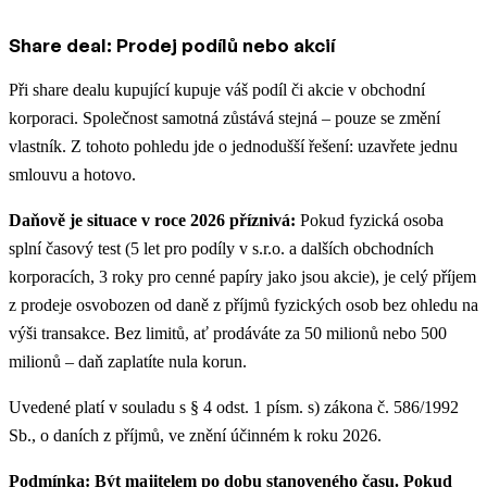
Share deal: Prodej podílů nebo akcií
Při share dealu kupující kupuje váš podíl či akcie v obchodní
korporaci. Společnost samotná zůstává stejná – pouze se změní
vlastník. Z tohoto pohledu jde o jednodušší řešení: uzavřete jednu
smlouvu a hotovo.
Daňově je situace v roce 2026 příznivá:
Pokud fyzická osoba
splní časový test (5 let pro podíly v s.r.o. a dalších obchodních
korporacích, 3 roky pro cenné papíry jako jsou akcie), je celý příjem
z prodeje osvobozen od daně z příjmů fyzických osob bez ohledu na
výši transakce. Bez limitů, ať prodáváte za 50 milionů nebo 500
milionů – daň zaplatíte nula korun.
Uvedené platí v souladu s § 4 odst. 1 písm. s) zákona č. 586/1992
Sb., o daních z příjmů, ve znění účinném k roku 2026.
Podmínka: Být majitelem po dobu stanoveného času. Pokud