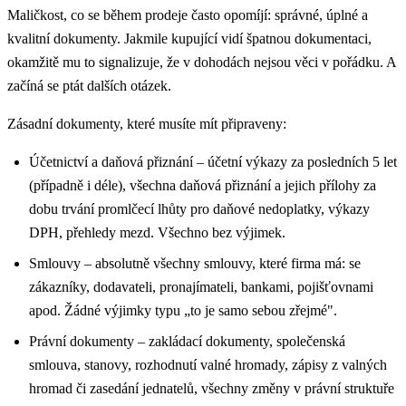
Maličkost, co se během prodeje často opomíjí: správné, úplné a
kvalitní dokumenty. Jakmile kupující vidí špatnou dokumentaci,
okamžitě mu to signalizuje, že v dohodách nejsou věci v pořádku. A
začíná se ptát dalších otázek.
Zásadní dokumenty, které musíte mít připraveny:
Účetnictví a daňová přiznání – účetní výkazy za posledních 5 let
(případně i déle), všechna daňová přiznání a jejich přílohy za
dobu trvání promlčecí lhůty pro daňové nedoplatky, výkazy
DPH, přehledy mezd. Všechno bez výjimek.
Smlouvy – absolutně všechny smlouvy, které firma má: se
zákazníky, dodavateli, pronajímateli, bankami, pojišťovnami
apod. Žádné výjimky typu „to je samo sebou zřejmé".
Právní dokumenty – zakládací dokumenty, společenská
smlouva, stanovy, rozhodnutí valné hromady, zápisy z valných
hromad či zasedání jednatelů, všechny změny v právní struktuře