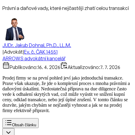
Právní a daňové vady, které nejčastěji zhatí celou transakci
JUDr. Jakub Dohnal, Ph.D., LL.M.
|
Advokát
|
Ev. č. ČAK 14551
ARROWS advokátní kancelář
Publikováno:
16. 4. 2026
Aktualizováno:
7. 7. 2026
Prodej firmy se na první pohled jeví jako jednoduchá transakce.
Praxe však ukazuje, že jde o komplexní proces s mnoha právními a
daňovými úskalími. Nedostatečná příprava na due diligence často
vede k odhalení skrytých vad, což může vyústit ve snížení kupní
ceny, odklad transakce, nebo její úplné zrušení. V tomto článku se
dozvíte, jakým chybám se nejčastěji vyhnout a jak se na prodej
firmy efektivně připravit.
Obsah článku