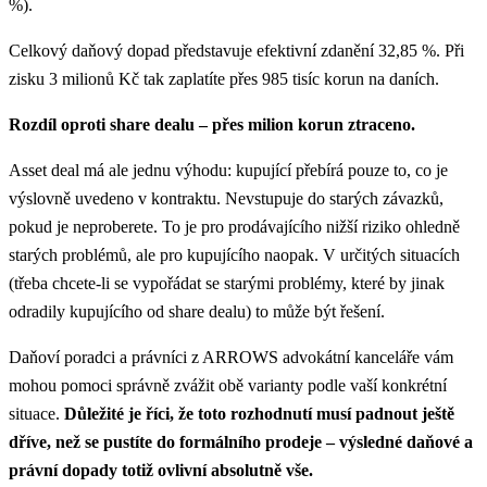
%).
Celkový daňový dopad představuje efektivní zdanění 32,85 %. Při
zisku 3 milionů Kč tak zaplatíte přes 985 tisíc korun na daních.
Rozdíl oproti share dealu – přes milion korun ztraceno.
Asset deal má ale jednu výhodu: kupující přebírá pouze to, co je
výslovně uvedeno v kontraktu. Nevstupuje do starých závazků,
pokud je neproberete. To je pro prodávajícího nižší riziko ohledně
starých problémů, ale pro kupujícího naopak. V určitých situacích
(třeba chcete-li se vypořádat se starými problémy, které by jinak
odradily kupujícího od share dealu) to může být řešení.
Daňoví poradci a právníci z ARROWS advokátní kanceláře vám
mohou pomoci správně zvážit obě varianty podle vaší konkrétní
situace.
Důležité je říci, že toto rozhodnutí musí padnout ještě
dříve, než se pustíte do formálního prodeje – výsledné daňové a
právní dopady totiž ovlivní absolutně vše.