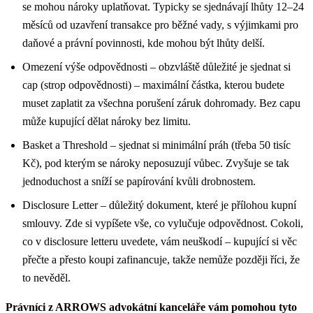
se mohou nároky uplatňovat. Typicky se sjednávají lhůty 12–24
měsíců od uzavření transakce pro běžné vady, s výjimkami pro
daňové a právní povinnosti, kde mohou být lhůty delší.
Omezení výše odpovědnosti – obzvláště důležité je sjednat si
cap (strop odpovědnosti) – maximální částka, kterou budete
muset zaplatit za všechna porušení záruk dohromady. Bez capu
může kupující dělat nároky bez limitu.
Basket a Threshold – sjednat si minimální práh (třeba 50 tisíc
Kč), pod kterým se nároky neposuzují vůbec. Zvyšuje se tak
jednoduchost a sníží se papírování kvůli drobnostem.
Disclosure Letter – důležitý dokument, které je přílohou kupní
smlouvy. Zde si vypíšete vše, co vylučuje odpovědnost. Cokoli,
co v disclosure letteru uvedete, vám neuškodí – kupující si věc
přečte a přesto koupi zafinancuje, takže nemůže později říci, že
to nevěděl.
Právníci z ARROWS advokátní kanceláře vám pomohou tyto