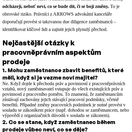
odcházejí, neboť neví, co se bude dít, či se bojí změny.
To je
obrovské riziko. Právníci z ARROWS advokátní kanceláře
doporučují provést si takzvanou due diligence zaměstnanců –
identifikovat klíčové lidi a zajistit jejich plynulý přechod.
Nejčastější otázky k
pracovněprávním aspektům
prodeje
1
.
Mohu zaměstnance zbavit benefitů, které
měli, když si je vezme noví majitel?
Ne. Když dojde k přechodu práv a povinností z pracovněprávních
vztahů, nový zaměstnavatel vstupuje do všech existujících práv a
povinností z pracovního poměru. To znamená, že zaměstnancům
zůstávají zachovány jejich stávající pracovní podmínky, včetně
benefitů. Případné změny pracovních podmínek je nutné provést v
souladu se zákoníkem práce (např. dohodou se zaměstnancem, nebo
výpovědí z organizačních důvodů v souladu se zákonem).
2
.
Co se stane, když zaměstnanec během
prodeje vůbec neví, co se děje?