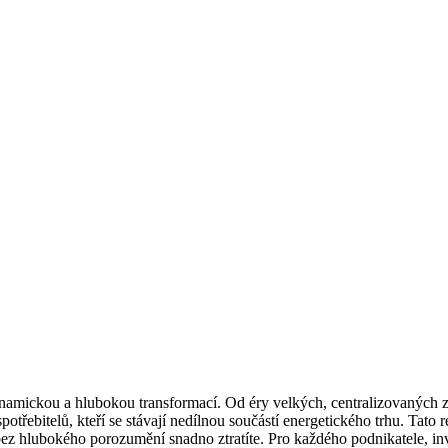
namickou a hlubokou transformací. Od éry velkých, centralizovaných zd
potřebitelů, kteří se stávají nedílnou součástí energetického trhu. Tato 
e bez hlubokého porozumění snadno ztratíte. Pro každého podnikatele, inv