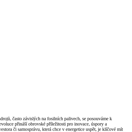
rojů, často závislých na fosilních palivech, se posouváme k
revoluce přináší obrovské příležitosti pro inovace, úspory a
estora či samosprávu, která chce v energetice uspět, je klíčové mít