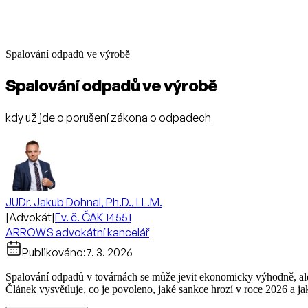
Spalování odpadů ve výrobě
Spalování odpadů ve výrobě
kdy už jde o porušení zákona o odpadech
JUDr. Jakub Dohnal, Ph.D., LL.M.
|
Advokát
|
Ev. č. ČAK 14551
ARROWS advokátní kancelář
Publikováno:
7. 3. 2026
Spalování odpadů v továrnách se může jevit ekonomicky výhodně, ale 
Článek vysvětluje, co je povoleno, jaké sankce hrozí v roce 2026 a ja