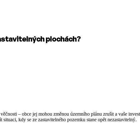
zastavitelných plochách?
ěčnosti – obce jej mohou změnou územního plánu zrušit a vaše investi
ít situaci, kdy se ze zastavitelného pozemku stane opět nezastavitelný.