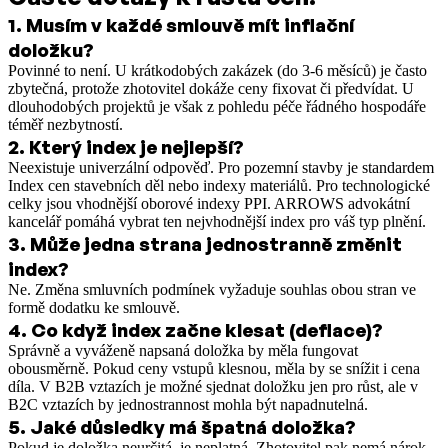
1
.
Musím v každé smlouvě mít inflační
doložku?
Povinné to není. U krátkodobých zakázek (do 3-6 měsíců) je často
zbytečná, protože zhotovitel dokáže ceny fixovat či předvídat. U
dlouhodobých projektů je však z pohledu péče řádného hospodáře
téměř nezbytností.
2
.
Který index je nejlepší?
Neexistuje univerzální odpověď. Pro pozemní stavby je standardem
Index cen stavebních děl nebo indexy materiálů. Pro technologické
celky jsou vhodnější oborové indexy PPI. ARROWS advokátní
kancelář pomáhá vybrat ten nejvhodnější index pro váš typ plnění.
3
.
Může jedna strana jednostranně změnit
index?
Ne. Změna smluvních podmínek vyžaduje souhlas obou stran ve
formě dodatku ke smlouvě.
4
.
Co když index začne klesat (deflace)?
Správně a vyváženě napsaná doložka by měla fungovat
obousměrně. Pokud ceny vstupů klesnou, měla by se snížit i cena
díla. V B2B vztazích je možné sjednat doložku jen pro růst, ale v
B2C vztazích by jednostrannost mohla být napadnutelná.
5
.
Jaké důsledky má špatná doložka?
Pokud je doložka neurčitá, je neplatná. Zhotovitel pak nemá nárok