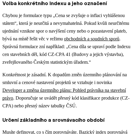
Volba konkrétního indexu a jeho označení
Chybou je formulace typu „Cena se zvyšuje o inflaci vyhlášenou
státem“, která je neurčitá a nevymahatelná.
Pokud kvůli neurčitému
ujednání vznikne spor o navýšení ceny nebo o pozastavení plateb,
bývá na místě řešit věc v režimu
obchodních a soudních sporů
.
Správná formulace zní například: „Cena díla se upraví podle Indexu
cen stavebních děl, kód CZ-CPA 41 (Budovy a jejich výstavba),
zveřejňovaného Českým statistickým úřadem.“
Konkrétnost je zásadní.
K dopadům změn územního plánování na
smluvní a cenové nastavení projektů se vztahuje i novinka
Developer a změna územního plánu: Pohled právníka na stavební
právo
.
Doporučuje se uvádět přesný kód klasifikace produkce (CZ-
CPA) nebo přesný název tabulky ČSÚ.
Určení základního a srovnávacího období
Musíte definovat, co s čím porovnáváte. Bazický index porovnává