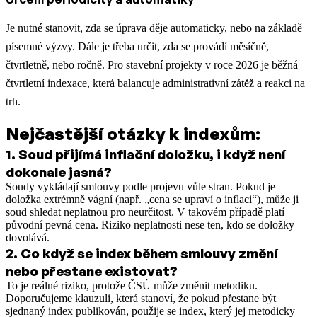
Je nutné stanovit, zda se úprava děje automaticky, nebo na základě
písemné výzvy. Dále je třeba určit, zda se provádí měsíčně,
čtvrtletně, nebo ročně. Pro stavební projekty v roce 2026 je běžná
čtvrtletní indexace, která balancuje administrativní zátěž a reakci na
trh.
Nejčastější otázky k indexům:
1
.
Soud přijímá inflační doložku, i když není
dokonale jasná?
Soudy vykládají smlouvy podle projevu vůle stran. Pokud je
doložka extrémně vágní (např. „cena se upraví o inflaci“), může ji
soud shledat neplatnou pro neurčitost. V takovém případě platí
původní pevná cena. Riziko neplatnosti nese ten, kdo se doložky
dovolává.
2
.
Co když se index během smlouvy změní
nebo přestane existovat?
To je reálné riziko, protože ČSÚ může změnit metodiku.
Doporučujeme klauzuli, která stanoví, že pokud přestane být
sjednaný index publikován, použije se index, který jej metodicky