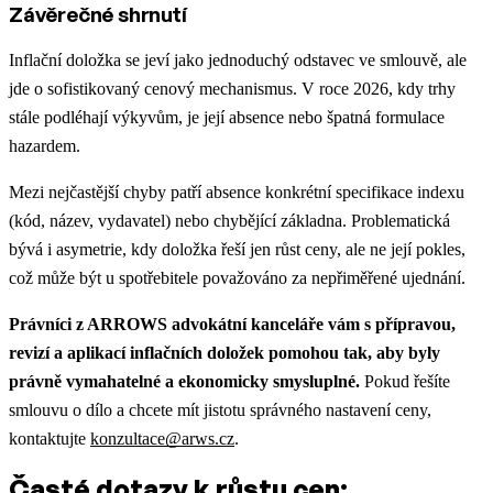
Závěrečné shrnutí
Inflační doložka se jeví jako jednoduchý odstavec ve smlouvě, ale
jde o sofistikovaný cenový mechanismus. V roce 2026, kdy trhy
stále podléhají výkyvům, je její absence nebo špatná formulace
hazardem.
Mezi nejčastější chyby patří absence konkrétní specifikace indexu
(kód, název, vydavatel) nebo chybějící základna. Problematická
bývá i asymetrie, kdy doložka řeší jen růst ceny, ale ne její pokles,
což může být u spotřebitele považováno za nepřiměřené ujednání.
Právníci z ARROWS advokátní kanceláře vám s přípravou,
revizí a aplikací inflačních doložek pomohou tak, aby byly
právně vymahatelné a ekonomicky smysluplné.
Pokud řešíte
smlouvu o dílo a chcete mít jistotu správného nastavení ceny,
kontaktujte
konzultace@arws.cz
.
Časté dotazy k růstu cen: