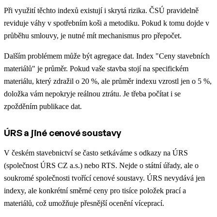
Při využití těchto indexů existují i skrytá rizika. ČSÚ pravidelně
reviduje váhy v spotřebním koši a metodiku. Pokud k tomu dojde v
průběhu smlouvy, je nutné mít mechanismus pro přepočet.
Dalším problémem může být agregace dat. Index "Ceny stavebních
materiálů" je průměr. Pokud vaše stavba stojí na specifickém
materiálu, který zdražil o 20 %, ale průměr indexu vzrostl jen o 5 %,
doložka vám nepokryje reálnou ztrátu. Je třeba počítat i se
zpožděním publikace dat.
ÚRS a jiné cenové soustavy
V českém stavebnictví se často setkáváme s odkazy na ÚRS
(společnost ÚRS CZ a.s.) nebo RTS. Nejde o státní úřady, ale o
soukromé společnosti tvořící cenové soustavy. ÚRS nevydává jen
indexy, ale konkrétní směrné ceny pro tisíce položek prací a
materiálů, což umožňuje přesnější ocenění víceprací.