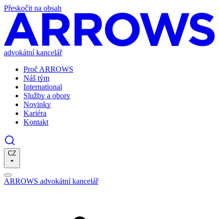
Přeskočit na obsah
advokátní kancelář
Proč ARROWS
Náš tým
International
Služby a obory
Novinky
Kariéra
Kontakt
CZ
ARROWS advokátní kancelář