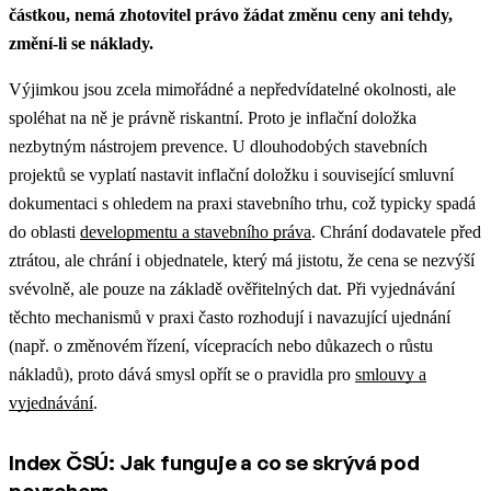
částkou, nemá zhotovitel právo žádat změnu ceny ani tehdy,
změní-li se náklady.
Výjimkou jsou zcela mimořádné a nepředvídatelné okolnosti, ale
spoléhat na ně je právně riskantní. Proto je inflační doložka
nezbytným nástrojem prevence.
U dlouhodobých stavebních
projektů se vyplatí nastavit inflační doložku i související smluvní
dokumentaci s ohledem na praxi stavebního trhu, což typicky spadá
do oblasti
developmentu a stavebního práva
.
Chrání dodavatele před
ztrátou, ale chrání i objednatele, který má jistotu, že cena se nezvýší
svévolně, ale pouze na základě ověřitelných dat.
Při vyjednávání
těchto mechanismů v praxi často rozhodují i navazující ujednání
(např. o změnovém řízení, vícepracích nebo důkazech o růstu
nákladů), proto dává smysl opřít se o pravidla pro
smlouvy a
vyjednávání
.
Index ČSÚ: Jak funguje a co se skrývá pod