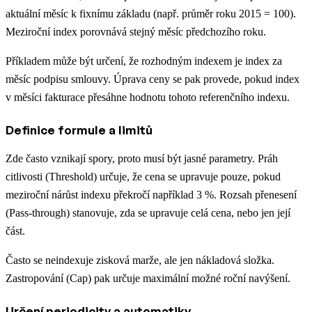
aktuální měsíc k fixnímu základu (např. průměr roku 2015 = 100).
Meziroční index porovnává stejný měsíc předchozího roku.
Příkladem může být určení, že rozhodným indexem je index za
měsíc podpisu smlouvy. Úprava ceny se pak provede, pokud index
v měsíci fakturace přesáhne hodnotu tohoto referenčního indexu.
Definice formule a limitů
Zde často vznikají spory, proto musí být jasné parametry. Práh
citlivosti (Threshold) určuje, že cena se upravuje pouze, pokud
meziroční nárůst indexu překročí například 3 %. Rozsah přenesení
(Pass-through) stanovuje, zda se upravuje celá cena, nebo jen její
část.
Často se neindexuje zisková marže, ale jen nákladová složka.
Zastropování (Cap) pak určuje maximální možné roční navýšení.
Určení periodicity a automatiky