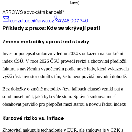
kovy).
ARROWS advokátní kancelář
konzultace@arws.cz
245 007 740
Příklady z praxe: Kde se skrývají pasti
Změna metodiky uprostřed stavby
Investor podepsal smlouvu v lednu 2024 s odkazem na konkrétní
index ČSÚ. V roce 2026 ČSÚ provedl revizi a zhotovitel předložil
fakturu s navýšením vypočteným podle nové řady, která vykazovala
vyšší růst. Investor odmítl s tím, že to neodpovídá původní dohodě.
Bez doložky o změně metodiky (tzv. fallback clause) vznikl pat a
soud musel určit, jaká byla vůle stran. Správná smlouva musí
obsahovat pravidlo pro přepočet mezi starou a novou řadou indexu.
Kurzové riziko vs. inflace
Zhotovitel nakupuje technologie v EUR, ale smlouva je v CZK s