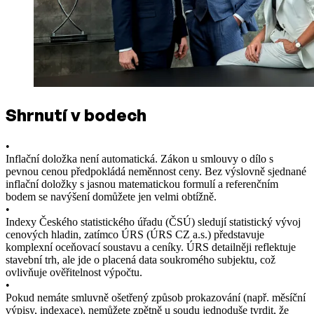
Shrnutí v bodech
•
Inflační doložka není automatická. Zákon u smlouvy o dílo s
pevnou cenou předpokládá neměnnost ceny. Bez výslovně sjednané
inflační doložky s jasnou matematickou formulí a referenčním
bodem se navýšení domůžete jen velmi obtížně.
•
Indexy Českého statistického úřadu (ČSÚ) sledují statistický vývoj
cenových hladin, zatímco ÚRS (ÚRS CZ a.s.) představuje
komplexní oceňovací soustavu a ceníky. ÚRS detailněji reflektuje
stavební trh, ale jde o placená data soukromého subjektu, což
ovlivňuje ověřitelnost výpočtu.
•
Pokud nemáte smluvně ošetřený způsob prokazování (např. měsíční
výpisy, indexace), nemůžete zpětně u soudu jednoduše tvrdit, že