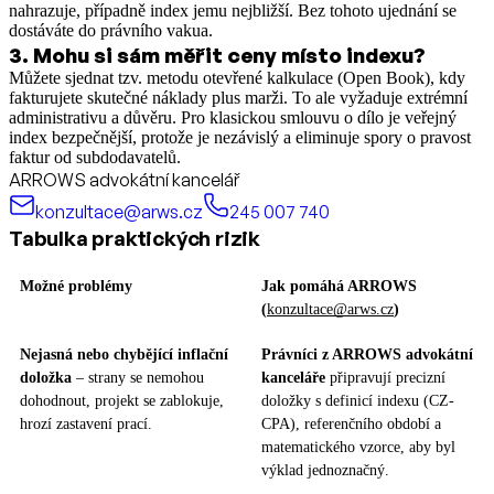
nahrazuje, případně index jemu nejbližší. Bez tohoto ujednání se
dostáváte do právního vakua.
3
.
Mohu si sám měřit ceny místo indexu?
Můžete sjednat tzv. metodu otevřené kalkulace (Open Book), kdy
fakturujete skutečné náklady plus marži. To ale vyžaduje extrémní
administrativu a důvěru. Pro klasickou smlouvu o dílo je veřejný
index bezpečnější, protože je nezávislý a eliminuje spory o pravost
faktur od subdodavatelů.
ARROWS advokátní kancelář
konzultace@arws.cz
245 007 740
Tabulka praktických rizik
Možné problémy
Jak pomáhá ARROWS
(
konzultace@arws.cz
)
Nejasná nebo chybějící inflační
Právníci z ARROWS advokátní
doložka
– strany se nemohou
kanceláře
připravují precizní
dohodnout, projekt se zablokuje,
doložky s definicí indexu (CZ-
hrozí zastavení prací.
CPA), referenčního období a
matematického vzorce, aby byl
výklad jednoznačný.