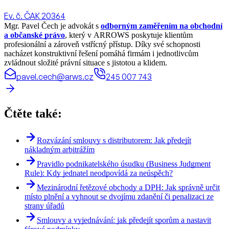
Ev. č. ČAK 20364
Mgr. Pavel Čech je advokát s
odborným zaměřením na obchodní
a občanské právo
, který v ARROWS poskytuje klientům
profesionální a zároveň vstřícný přístup. Díky své schopnosti
nacházet konstruktivní řešení pomáhá firmám i jednotlivcům
zvládnout složité právní situace s jistotou a klidem.
pavel.cech@arws.cz
245 007 743
Čtěte také:
Rozvázání smlouvy s distributorem: Jak předejít
nákladným arbitrážím
Pravidlo podnikatelského úsudku (Business Judgment
Rule): Kdy jednatel neodpovídá za neúspěch?
Mezinárodní řetězové obchody a DPH: Jak správně určit
místo plnění a vyhnout se dvojímu zdanění či penalizaci ze
strany úřadů
Smlouvy a vyjednávání: jak předejít sporům a nastavit