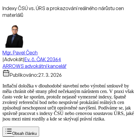
Indexy ČSÚ vs. ÚRS a prokazování reálného nárůstu cen
materiálů
Mgr. Pavel Čech
|
Advokát
|
Ev. č. ČAK 20364
ARROWS advokátní kancelář
Publikováno:
27. 3. 2026
Inflační doložka v dlouhodobé stavební nebo výrobní smlouvě by
měla chránit obě strany před nečekaným nárůstem cen. V praxi však
často vede ke sporům, protože nejasně vymezené indexy, špatně
zvolený referenční bod nebo nesprávné prokázání reálných cen
způsobují neschopnost určit oprávněné navýšení. Podíváme se, jak
správně pracovat s indexy ČSÚ nebo cenovou soustavou ÚRS, jaké
jsou mezi nimi rozdíly a kde se skrývají právní rizika.
Obsah článku