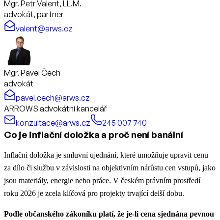
Mgr. Petr Valent, LL.M.
advokát, partner
valent@arws.cz
Mgr. Pavel Čech
advokát
pavel.cech@arws.cz
ARROWS advokátní kancelář
konzultace@arws.cz
245 007 740
Co je inflační doložka a proč není banální
Inflační doložka je smluvní ujednání, které umožňuje upravit cenu
za dílo či službu v závislosti na objektivním nárůstu cen vstupů, jako
jsou materiály, energie nebo práce. V českém právním prostředí
roku 2026 je zcela klíčová pro projekty trvající delší dobu.
Podle občanského zákoníku platí, že je-li cena sjednána pevnou