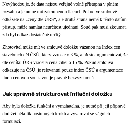
Nevýhodou je, že data nejsou veřejně volně přístupná v plném
rozsahu a je nutné mít zakoupenou licenci. Pokud ve smlouvě
odkážete na „ceny dle ÚRS“, ale druhá strana nemá k těmto datům
přístup, může namítat neurčitost ujednání. Soud pak musí zkoumat,
zda byl odkaz dostatečně určitý.
Zhotovitel může mít ve smlouvě doložku vázanou na Index cen
stavebních děl ČSÚ, který vzroste o 3 %, a přesto argumentovat, že
dle ceníku ÚRS vzrostla cena cihel o 15 %. Pokud smlouva
odkazuje na ČSÚ, je relevantní pouze index ČSÚ a argumentace
jinou cenovou soustavou je právně bezvýznamná.
Jak správně strukturovat inflační doložku
Aby byla doložka funkční a vymahatelná, je nutné při její přípravě
dodržet několik postupných kroků a vyvarovat se vágních
formulací.