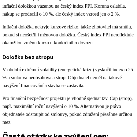
inflační doložkou vázanou na český index PPI. Koruna oslabila,
nákup se prodražil o 10 %, ale český index vzrostl jen o 2 %.
Inflační doložka nekryje kurzové riziko, takže zhotovitel má smůlu,
pokud si neošetřil i měnovou doložku. Český index PPI nereflektuje
okamžitou změnu kurzu u konkrétního dovozu.
Doložka bez stropu
V období extrémní volatility (energetická krize) vyskočil index o 25
% a smlouva neobsahovala strop. Objednatel neměl na takové
navýšení financování a stavba se zastavila.
Pro finanční bezpečnost projektu je vhodné sjednat tzv. Cap (strop),
např. maximální roční navýšení o 10 %. Alternativou je právo
objednatele odstoupit od smlouvy, pokud zdražení přesáhne určitou
mez.
Časté otázky ke zvýšení cen: