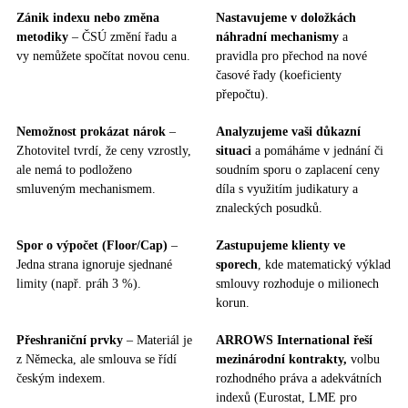
Zánik indexu nebo změna
Nastavujeme v doložkách
metodiky
– ČSÚ změní řadu a
náhradní mechanismy
a
vy nemůžete spočítat novou cenu.
pravidla pro přechod na nové
časové řady (koeficienty
přepočtu).
Nemožnost prokázat nárok
–
Analyzujeme vaši důkazní
Zhotovitel tvrdí, že ceny vzrostly,
situaci
a pomáháme v jednání či
ale nemá to podloženo
soudním sporu o zaplacení ceny
smluveným mechanismem.
díla s využitím judikatury a
znaleckých posudků.
Spor o výpočet (Floor/Cap)
–
Zastupujeme klienty ve
Jedna strana ignoruje sjednané
sporech
, kde matematický výklad
limity (např. práh 3 %).
smlouvy rozhoduje o milionech
korun.
Přeshraniční prvky
– Materiál je
ARROWS International řeší
z Německa, ale smlouva se řídí
mezinárodní kontrakty,
volbu
českým indexem.
rozhodného práva a adekvátních
indexů (Eurostat, LME pro