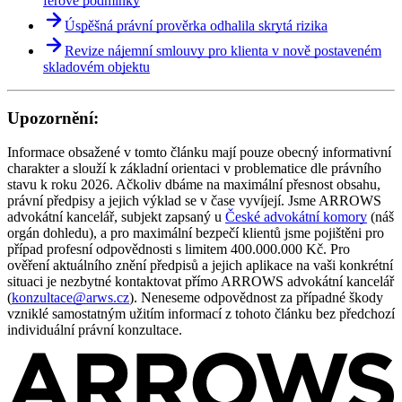
férové podmínky
Úspěšná právní prověrka odhalila skrytá rizika
Revize nájemní smlouvy pro klienta v nově postaveném
skladovém objektu
Upozornění:
Informace obsažené v tomto článku mají pouze obecný informativní
charakter a slouží k základní orientaci v problematice dle právního
stavu k roku 2026. Ačkoliv dbáme na maximální přesnost obsahu,
právní předpisy a jejich výklad se v čase vyvíjejí. Jsme ARROWS
advokátní kancelář, subjekt zapsaný u
České advokátní komory
(náš
orgán dohledu), a pro maximální bezpečí klientů jsme pojištěni pro
případ profesní odpovědnosti s limitem 400.000.000 Kč. Pro
ověření aktuálního znění předpisů a jejich aplikace na vaši konkrétní
situaci je nezbytné kontaktovat přímo ARROWS advokátní kancelář
(
konzultace@arws.cz
). Neneseme odpovědnost za případné škody
vzniklé samostatným užitím informací z tohoto článku bez předchozí
individuální právní konzultace.