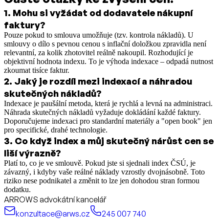
1
.
Mohu si vyžádat od dodavatele nákupní
faktury?
Pouze pokud to smlouva umožňuje (tzv. kontrola nákladů). U
smlouvy o dílo s pevnou cenou s inflační doložkou zpravidla není
relevantní, za kolik zhotovitel reálně nakoupil. Rozhodující je
objektivní hodnota indexu. To je výhoda indexace – odpadá nutnost
zkoumat tisíce faktur.
2
.
Jaký je rozdíl mezi indexací a náhradou
skutečných nákladů?
Indexace je paušální metoda, která je rychlá a levná na administraci.
Náhrada skutečných nákladů vyžaduje dokládání každé faktury.
Doporučujeme indexaci pro standardní materiály a "open book" jen
pro specifické, drahé technologie.
3
.
Co když index a můj skutečný nárůst cen se
liší výrazně?
Platí to, co je ve smlouvě. Pokud jste si sjednali index ČSÚ, je
závazný, i kdyby vaše reálné náklady vzrostly dvojnásobně. Toto
riziko nese podnikatel a změnit to lze jen dohodou stran formou
dodatku.
ARROWS advokátní kancelář
konzultace@arws.cz
245 007 740