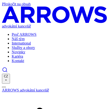
Přeskočit na obsah
advokátní kancelář
Proč ARROWS
Náš tým
International
Služby a obory
Novinky
Kariéra
Kontakt
CZ
ARROWS advokátní kancelář