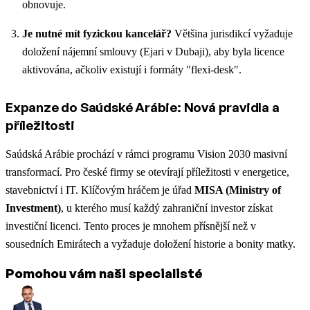
obnovuje.
Je nutné mít fyzickou kancelář?
Většina jurisdikcí vyžaduje
doložení nájemní smlouvy (Ejari v Dubaji), aby byla licence
aktivována, ačkoliv existují i formáty "flexi-desk".
Expanze do Saúdské Arábie: Nová pravidla a
příležitosti
Saúdská Arábie prochází v rámci programu Vision 2030 masivní
transformací. Pro české firmy se otevírají příležitosti v energetice,
stavebnictví i IT. Klíčovým hráčem je úřad
MISA (Ministry of
Investment)
, u kterého musí každý zahraniční investor získat
investiční licenci. Tento proces je mnohem přísnější než v
sousedních Emirátech a vyžaduje doložení historie a bonity matky.
Pomohou vám naši specialisté