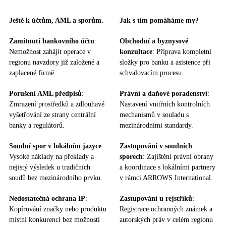
Ještě k účtům, AML a sporům.
Jak s tím pomáháme my?
Zamítnutí bankovního účtu
:
Obchodní a byznysové
Nemožnost zahájit operace v
konzultace
: Příprava kompletní
regionu navzdory již založené a
složky pro banku a asistence při
zaplacené firmě.
schvalovacím procesu.
Porušení AML předpisů
:
Právní a daňové poradenství
:
Zmrazení prostředků a zdlouhavé
Nastavení vnitřních kontrolních
vyšetřování ze strany centrální
mechanismů v souladu s
banky a regulátorů.
mezinárodními standardy.
Soudní spor v lokálním jazyce
:
Zastupování v soudních
Vysoké náklady na překlady a
sporech
: Zajištění právní obrany
nejistý výsledek u tradičních
a koordinace s lokálními partnery
soudů bez mezinárodního prvku.
v rámci ARROWS International.
Nedostatečná ochrana IP
:
Zastupování u rejstříků
:
Kopírování značky nebo produktu
Registrace ochranných známek a
místní konkurencí bez možnosti
autorských práv v celém regionu