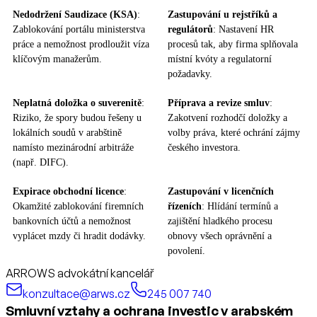
Nedodržení Saudizace (KSA)
:
Zastupování u rejstříků a
Zablokování portálu ministerstva
regulátorů
: Nastavení HR
práce a nemožnost prodloužit víza
procesů tak, aby firma splňovala
klíčovým manažerům.
místní kvóty a regulatorní
požadavky.
Neplatná doložka o suverenitě
:
Příprava a revize smluv
:
Riziko, že spory budou řešeny u
Zakotvení rozhodčí doložky a
lokálních soudů v arabštině
volby práva, které ochrání zájmy
namísto mezinárodní arbitráže
českého investora.
(např. DIFC).
Expirace obchodní licence
:
Zastupování v licenčních
Okamžité zablokování firemních
řízeních
: Hlídání termínů a
bankovních účtů a nemožnost
zajištění hladkého procesu
vyplácet mzdy či hradit dodávky.
obnovy všech oprávnění a
povolení.
ARROWS advokátní kancelář
konzultace@arws.cz
245 007 740
Smluvní vztahy a ochrana investic v arabském