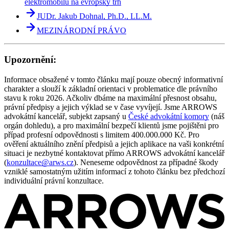
elektromobilů na evropský trh
JUDr. Jakub Dohnal, Ph.D., LL.M.
MEZINÁRODNÍ PRÁVO
Upozornění:
Informace obsažené v tomto článku mají pouze obecný informativní
charakter a slouží k základní orientaci v problematice dle právního
stavu k roku 2026. Ačkoliv dbáme na maximální přesnost obsahu,
právní předpisy a jejich výklad se v čase vyvíjejí. Jsme ARROWS
advokátní kancelář, subjekt zapsaný u
České advokátní komory
(náš
orgán dohledu), a pro maximální bezpečí klientů jsme pojištěni pro
případ profesní odpovědnosti s limitem 400.000.000 Kč. Pro
ověření aktuálního znění předpisů a jejich aplikace na vaši konkrétní
situaci je nezbytné kontaktovat přímo ARROWS advokátní kancelář
(
konzultace@arws.cz
). Neneseme odpovědnost za případné škody
vzniklé samostatným užitím informací z tohoto článku bez předchozí
individuální právní konzultace.