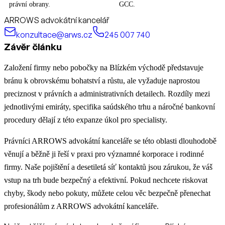
právní obrany.
GCC.
ARROWS advokátní kancelář
konzultace@arws.cz
245 007 740
Závěr článku
Založení firmy nebo pobočky na Blízkém východě představuje
bránu k obrovskému bohatství a růstu, ale vyžaduje naprostou
preciznost v právních a administrativních detailech. Rozdíly mezi
jednotlivými emiráty, specifika saúdského trhu a náročné bankovní
procedury dělají z této expanze úkol pro specialisty.
Právníci ARROWS advokátní kanceláře se této oblasti dlouhodobě
věnují a běžně ji řeší v praxi pro významné korporace i rodinné
firmy. Naše pojištění a desetiletá síť kontaktů jsou zárukou, že váš
vstup na trh bude bezpečný a efektivní. Pokud nechcete riskovat
chyby, škody nebo pokuty, můžete celou věc bezpečně přenechat
profesionálům z ARROWS advokátní kanceláře.