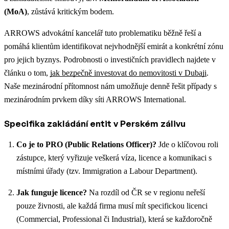
(MoA)
, zůstává kritickým bodem.
ARROWS advokátní kancelář tuto problematiku běžně řeší a
pomáhá klientům identifikovat nejvhodnější emirát a konkrétní zónu
pro jejich byznys. Podrobnosti o investičních pravidlech najdete v
článku o tom,
jak bezpečně investovat do nemovitosti v Dubaji
.
Naše mezinárodní přítomnost nám umožňuje denně řešit případy s
mezinárodním prvkem díky síti ARROWS International.
Specifika zakládání entit v Perském zálivu
Co je to PRO (Public Relations Officer)?
Jde o klíčovou roli
zástupce, který vyřizuje veškerá víza, licence a komunikaci s
místními úřady (tzv. Immigration a Labour Department).
Jak funguje licence?
Na rozdíl od ČR se v regionu neřeší
pouze živnosti, ale každá firma musí mít specifickou licenci
(Commercial, Professional či Industrial), která se každoročně