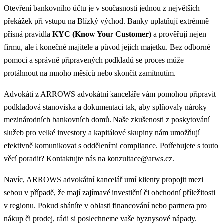
Otevření bankovního účtu je v současnosti jednou z největších
překážek při vstupu na Blízký východ. Banky uplatňují extrémně
přísná pravidla
KYC (Know Your Customer)
a prověřují nejen
firmu, ale i konečné majitele a původ jejich majetku. Bez odborné
pomoci a správně připravených podkladů se proces může
protáhnout na mnoho měsíců nebo skončit zamítnutím.
Advokáti z ARROWS advokátní kanceláře vám pomohou připravit
podkladová stanoviska a dokumentaci tak, aby splňovaly nároky
mezinárodních bankovních domů. Naše zkušenosti z poskytování
služeb pro velké investory a kapitálové skupiny nám umožňují
efektivně komunikovat s odděleními compliance. Potřebujete s touto
věcí poradit? Kontaktujte nás na
konzultace@arws.cz
.
Navíc, ARROWS advokátní kancelář umí klienty propojit mezi
sebou v případě, že mají zajímavé investiční či obchodní příležitosti
v regionu. Pokud sháníte v oblasti financování nebo partnera pro
nákup či prodej, rádi si poslechneme vaše byznysové nápady.