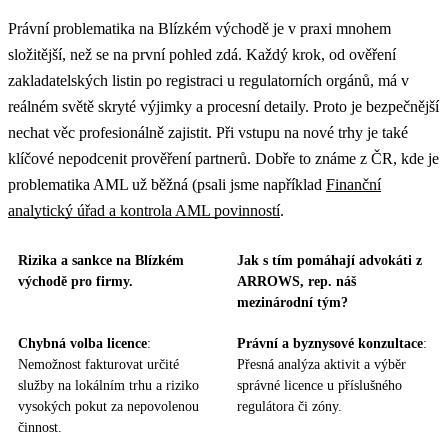
Právní problematika na Blízkém východě je v praxi mnohem
složitější, než se na první pohled zdá. Každý krok, od ověření
zakladatelských listin po registraci u regulatorních orgánů, má v
reálném světě skryté výjimky a procesní detaily. Proto je bezpečnější
nechat věc profesionálně zajistit. Při vstupu na nové trhy je také
klíčové nepodcenit prověření partnerů. Dobře to známe z ČR, kde je
problematika AML už běžná (psali jsme například
Finanční
analytický úřad a kontrola AML povinností
.
Rizika a sankce na Blízkém
Jak s tím pomáhají advokáti z
východě pro firmy.
ARROWS, rep. náš
mezinárodní tým?
Chybná volba licence
:
Právní a byznysové konzultace
:
Nemožnost fakturovat určité
Přesná analýza aktivit a výběr
služby na lokálním trhu a riziko
správné licence u příslušného
vysokých pokut za nepovolenou
regulátora či zóny.
činnost.