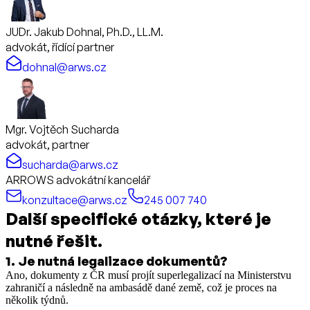
JUDr. Jakub Dohnal, Ph.D., LL.M.
advokát, řídící partner
dohnal@arws.cz
Mgr. Vojtěch Sucharda
advokát, partner
sucharda@arws.cz
ARROWS advokátní kancelář
konzultace@arws.cz
245 007 740
Další specifické otázky, které je
nutné řešit.
1
.
Je nutná legalizace dokumentů?
Ano, dokumenty z ČR musí projít superlegalizací na Ministerstvu
zahraničí a následně na ambasádě dané země, což je proces na
několik týdnů.