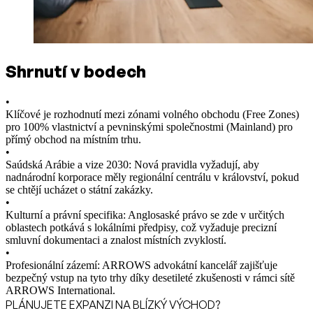
Shrnutí v bodech
•
Klíčové je rozhodnutí mezi zónami volného obchodu (Free Zones)
pro 100% vlastnictví a pevninskými společnostmi (Mainland) pro
přímý obchod na místním trhu.
•
Saúdská Arábie a vize 2030: Nová pravidla vyžadují, aby
nadnárodní korporace měly regionální centrálu v království, pokud
se chtějí ucházet o státní zakázky.
•
Kulturní a právní specifika: Anglosaské právo se zde v určitých
oblastech potkává s lokálními předpisy, což vyžaduje precizní
smluvní dokumentaci a znalost místních zvyklostí.
•
Profesionální zázemí: ARROWS advokátní kancelář zajišťuje
bezpečný vstup na tyto trhy díky desetileté zkušenosti v rámci sítě
ARROWS International.
PLÁNUJETE EXPANZI NA BLÍZKÝ VÝCHOD?