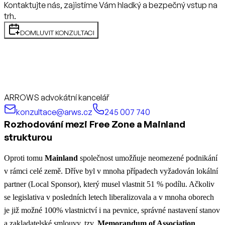
Kontaktujte nás, zajistíme Vám hladký a bezpečný vstup na
trh.
DOMLUVIT KONZULTACI
ARROWS advokátní kancelář
konzultace@arws.cz
245 007 740
Rozhodování mezi Free Zone a Mainland
strukturou
Oproti tomu
Mainland
společnost umožňuje neomezené podnikání
v rámci celé země. Dříve byl v mnoha případech vyžadován lokální
partner (Local Sponsor), který musel vlastnit 51 % podílu. Ačkoliv
se legislativa v posledních letech liberalizovala a v mnoha oborech
je již možné 100% vlastnictví i na pevnice, správné nastavení stanov
a zakladatelské smlouvy, tzv.
Memorandum of Association