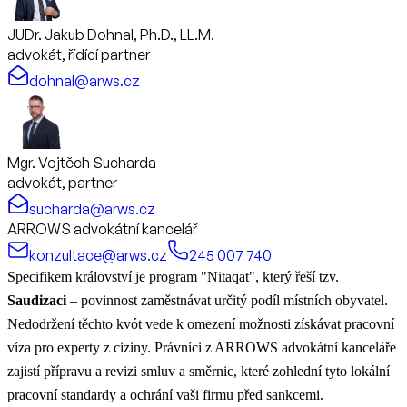
JUDr. Jakub Dohnal, Ph.D., LL.M.
advokát, řídící partner
dohnal@arws.cz
Mgr. Vojtěch Sucharda
advokát, partner
sucharda@arws.cz
ARROWS advokátní kancelář
konzultace@arws.cz
245 007 740
Specifikem království je program "Nitaqat", který řeší tzv.
Saudizaci
– povinnost zaměstnávat určitý podíl místních obyvatel.
Nedodržení těchto kvót vede k omezení možnosti získávat pracovní
víza pro experty z ciziny. Právníci z ARROWS advokátní kanceláře
zajistí přípravu a revizi smluv a směrnic, které zohlední tyto lokální
pracovní standardy a ochrání vaši firmu před sankcemi.