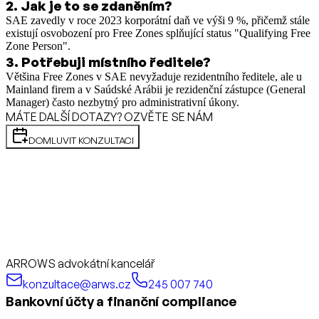
2
.
Jak je to se zdaněním?
SAE zavedly v roce 2023 korporátní daň ve výši 9 %, přičemž stále
existují osvobození pro Free Zones splňující status "Qualifying Free
Zone Person".
3
.
Potřebuji místního ředitele?
Většina Free Zones v SAE nevyžaduje rezidentního ředitele, ale u
Mainland firem a v Saúdské Arábii je rezidenční zástupce (General
Manager) často nezbytný pro administrativní úkony.
MÁTE DALŠÍ DOTAZY? OZVĚTE SE NÁM
DOMLUVIT KONZULTACI
ARROWS advokátní kancelář
konzultace@arws.cz
245 007 740
Bankovní účty a finanční compliance