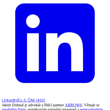
LinkedIn
|
Ev. č. ČAK 14551
Jakub Dohnal je advokát a řídící partner
ARROWS
. Věnuje se
prodejům firem
, majetkovým vstupům investorů a
nemovitostním