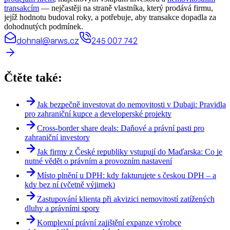
transakcím
— nejčastěji na straně vlastníka, který prodává firmu,
jejíž hodnotu budoval roky, a potřebuje, aby transakce dopadla za
dohodnutých podmínek.
dohnal@arws.cz
245 007 742
Čtěte také:
Jak bezpečně investovat do nemovitosti v Dubaji: Pravidla
pro zahraniční kupce a developerské projekty
Cross-border share deals: Daňové a právní pasti pro
zahraniční investory
Jak firmy z České republiky vstupují do Maďarska: Co je
nutné vědět o právním a provozním nastavení
Místo plnění u DPH: kdy fakturujete s českou DPH – a
kdy bez ní (včetně výjimek)
Zastupování klienta při akvizici nemovitostí zatížených
dluhy a právními spory
Komplexní právní zajištění expanze výrobce