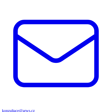
konzultace@arws.cz