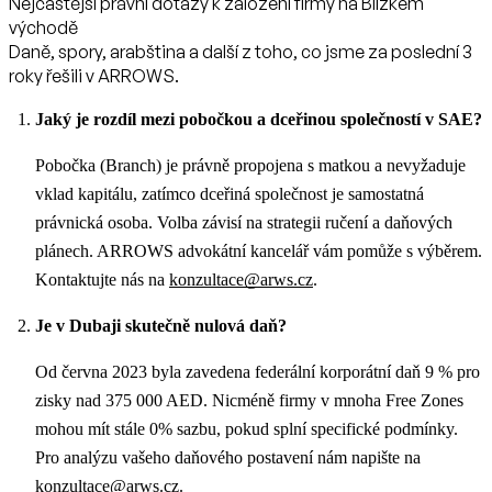
Nejčastější právní dotazy k založení firmy na Blízkém
východě
Daně, spory, arabština a další z toho, co jsme za poslední 3
roky řešili v ARROWS.
Jaký je rozdíl mezi pobočkou a dceřinou společností v SAE?
Pobočka (Branch) je právně propojena s matkou a nevyžaduje
vklad kapitálu, zatímco dceřiná společnost je samostatná
právnická osoba. Volba závisí na strategii ručení a daňových
plánech. ARROWS advokátní kancelář vám pomůže s výběrem.
Kontaktujte nás na
konzultace@arws.cz
.
Je v Dubaji skutečně nulová daň?
Od června 2023 byla zavedena federální korporátní daň 9 % pro
zisky nad 375 000 AED. Nicméně firmy v mnoha Free Zones
mohou mít stále 0% sazbu, pokud splní specifické podmínky.
Pro analýzu vašeho daňového postavení nám napište na
konzultace@arws.cz
.