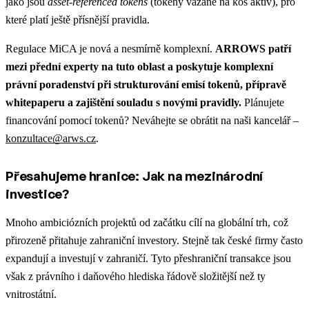
jako jsou
asset-referenced tokens
(tokeny vázané na koš aktiv), pro
které platí ještě přísnější pravidla.
Regulace MiCA je nová a nesmírně komplexní.
ARROWS patří
mezi přední experty na tuto oblast a poskytuje komplexní
právní poradenství při strukturování emisí tokenů, přípravě
whitepaperu a zajištění souladu s novými pravidly.
Plánujete
financování pomocí tokenů? Neváhejte se obrátit na naši kancelář –
konzultace@arws.cz
.
Přesahujeme hranice: Jak na mezinárodní
investice?
Mnoho ambiciózních projektů od začátku cílí na globální trh, což
přirozeně přitahuje zahraniční investory. Stejně tak české firmy často
expandují a investují v zahraničí. Tyto přeshraniční transakce jsou
však z právního i daňového hlediska řádově složitější než ty
vnitrostátní.