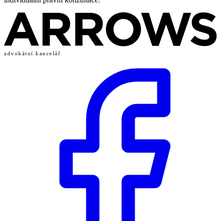
advokátní kancelář