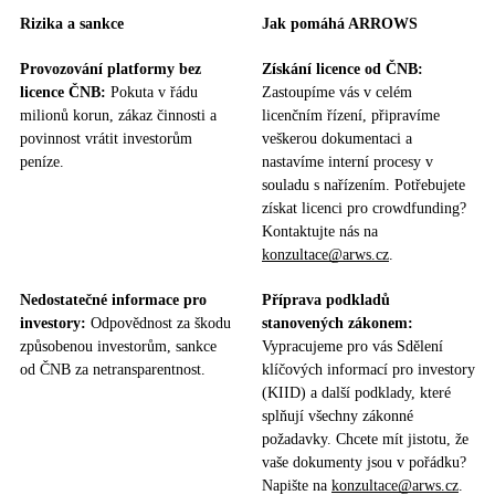
Rizika a sankce
Jak pomáhá ARROWS
Provozování platformy bez
Získání licence od ČNB:
licence ČNB:
Pokuta v řádu
Zastoupíme vás v celém
milionů korun, zákaz činnosti a
licenčním řízení, připravíme
povinnost vrátit investorům
veškerou dokumentaci a
peníze.
nastavíme interní procesy v
souladu s nařízením. Potřebujete
získat licenci pro crowdfunding?
Kontaktujte nás na
konzultace@arws.cz
.
Nedostatečné informace pro
Příprava podkladů
investory:
Odpovědnost za škodu
stanovených zákonem:
způsobenou investorům, sankce
Vypracujeme pro vás Sdělení
od ČNB za netransparentnost.
klíčových informací pro investory
(KIID) a další podklady, které
splňují všechny zákonné
požadavky. Chcete mít jistotu, že
vaše dokumenty jsou v pořádku?
Napište na
konzultace@arws.cz
.