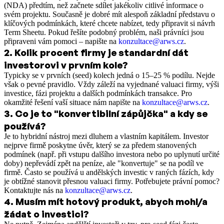
(NDA) předtím, než začnete sdílet jakékoliv citlivé informace o
svém projektu. Současně je dobré mít alespoň základní představu o
klíčových podmínkách, které chcete nabízet, tedy připravit si návrh
Term Sheetu. Pokud řešíte podobný problém, naši právníci jsou
připraveni vám pomoci – napište na
konzultace@arws.cz
.
2
.
Kolik procent firmy je standardní dát
investorovi v prvním kole?
Typicky se v prvních (seed) kolech jedná o 15–25 % podílu. Nejde
však o pevné pravidlo. Vždy záleží na vyjednané valuaci firmy, výši
investice, fázi projektu a dalších podmínkách transakce. Pro
okamžité řešení vaší situace nám napište na
konzultace@arws.cz
.
3
.
Co je to "konvertibilní zápůjčka" a kdy se
používá?
Je to hybridní nástroj mezi dluhem a vlastním kapitálem. Investor
nejprve firmě poskytne úvěr, který se za předem stanovených
podmínek (např. při vstupu dalšího investora nebo po uplynutí určité
doby) nepřevádí zpět na peníze, ale "konvertuje" se na podíl ve
firmě. Často se používá u andělských investic v raných fázích, kdy
je obtížné stanovit přesnou valuaci firmy. Potřebujete právní pomoc?
Kontaktujte nás na
konzultace@arws.cz
.
4
.
Musím mít hotový produkt, abych mohl/a
žádat o investici?