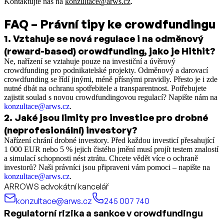
Kontaktujte nás na
konzultace@arws.cz
.
FAQ – Právní tipy ke crowdfundingu
1
.
Vztahuje se nová regulace i na odměnový
(reward-based) crowdfunding, jako je Hithit?
Ne, nařízení se vztahuje pouze na investiční a úvěrový
crowdfunding pro podnikatelské projekty. Odměnový a darovací
crowdfunding se řídí jinými, méně přísnými pravidly. Přesto je i zde
nutné dbát na ochranu spotřebitele a transparentnost. Potřebujete
zajistit soulad s novou crowdfundingovou regulací? Napište nám na
konzultace@arws.cz
.
2
.
Jaké jsou limity pro investice pro drobné
(neprofesionální) investory?
Nařízení chrání drobné investory. Před každou investicí přesahující
1 000 EUR nebo 5 % jejich čistého jmění musí projít testem znalostí
a simulací schopnosti nést ztrátu. Chcete vědět více o ochraně
investorů? Naši právníci jsou připraveni vám pomoci – napište na
konzultace@arws.cz
.
ARROWS advokátní kancelář
konzultace@arws.cz
245 007 740
Regulatorní rizika a sankce v crowdfundingu