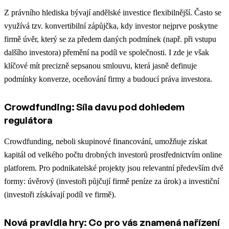
Z právního hlediska bývají andělské investice flexibilnější. Často se
využívá tzv. konvertibilní zápůjčka, kdy investor nejprve poskytne
firmě úvěr, který se za předem daných podmínek (např. při vstupu
dalšího investora) přemění na podíl ve společnosti. I zde je však
klíčové mít precizně sepsanou smlouvu, která jasně definuje
podmínky konverze, oceňování firmy a budoucí práva investora.
Crowdfunding: Síla davu pod dohledem
regulátora
Crowdfunding, neboli skupinové financování, umožňuje získat
kapitál od velkého počtu drobných investorů prostřednictvím online
platforem. Pro podnikatelské projekty jsou relevantní především dvě
formy: úvěrový (investoři půjčují firmě peníze za úrok) a investiční
(investoři získávají podíl ve firmě).
Nová pravidla hry: Co pro vás znamená nařízení