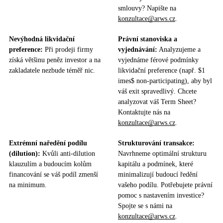
smlouvy? Napište na
konzultace@arws.cz
.
Nevýhodná likvidační
Právní stanoviska a
preference:
Při prodeji firmy
vyjednávání:
Analyzujeme a
získá většinu peněz investor a na
vyjednáme férové podmínky
zakladatele nezbude téměř nic.
likvidační preference (např. $1
imes$ non-participating), aby byl
váš exit spravedlivý. Chcete
analyzovat váš Term Sheet?
Kontaktujte nás na
konzultace@arws.cz
.
Extrémní naředění podílu
Strukturování transakce:
(dilution):
Kvůli anti-dilution
Navrhneme optimální strukturu
klauzulím a budoucím kolům
kapitálu a podmínek, které
financování se váš podíl zmenší
minimalizují budoucí ředění
na minimum.
vašeho podílu. Potřebujete právní
pomoc s nastavením investice?
Spojte se s námi na
konzultace@arws.cz
.