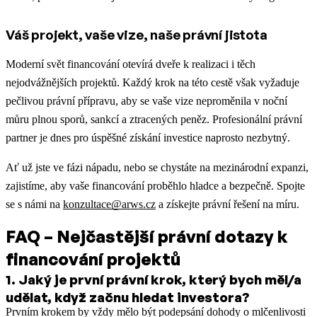
Váš projekt, vaše vize, naše právní jistota
Moderní svět financování otevírá dveře k realizaci i těch
nejodvážnějších projektů. Každý krok na této cestě však vyžaduje
pečlivou právní přípravu, aby se vaše vize neproměnila v noční
můru plnou sporů, sankcí a ztracených peněz. Profesionální právní
partner je dnes pro úspěšné získání investice naprosto nezbytný.
Ať už jste ve fázi nápadu, nebo se chystáte na mezinárodní expanzi,
zajistíme, aby vaše financování proběhlo hladce a bezpečně. Spojte
se s námi na
konzultace@arws.cz
a získejte právní řešení na míru.
FAQ – Nejčastější právní dotazy k
financování projektů
1
.
Jaký je první právní krok, který bych měl/a
udělat, když začnu hledat investora?
Prvním krokem by vždy mělo být podepsání dohody o mlčenlivosti