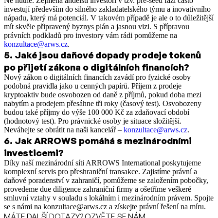
Ne nutně. Zejména andělští investoři v tzv. pre-seed fázi často
investují především do silného zakladatelského týmu a inovativního
nápadu, který má potenciál. V takovém případě je ale o to důležitější
mít skvěle připravený byznys plán a jasnou vizi. S přípravou
právních podkladů pro investory vám rádi pomůžeme na
konzultace@arws.cz
.
5
.
Jaké jsou daňové dopady prodeje tokenů
po přijetí zákona o digitálních financích?
Nový zákon o digitálních financích zavádí pro fyzické osoby
podobná pravidla jako u cenných papírů. Příjem z prodeje
kryptoaktiv bude osvobozen od daně z příjmů, pokud doba mezi
nabytím a prodejem přesáhne tři roky (časový test). Osvobozeny
budou také příjmy do výše 100 000 Kč za zdaňovací období
(hodnotový test). Pro právnické osoby je situace složitější.
Neváhejte se obrátit na naši kancelář –
konzultace@arws.cz
.
6
.
Jak ARROWS pomáhá s mezinárodními
investicemi?
Díky naší mezinárodní síti ARROWS International poskytujeme
komplexní servis pro přeshraniční transakce. Zajistíme právní a
daňové poradenství v zahraničí, pomůžeme se založením pobočky,
provedeme due diligence zahraniční firmy a ošetříme veškeré
smluvní vztahy v souladu s lokálním i mezinárodním právem. Spojte
se s námi na konzultace@arws.cz a získejte právní řešení na míru.
MÁTE DALŠÍ DOTAZY? OZVĚTE SE NÁM