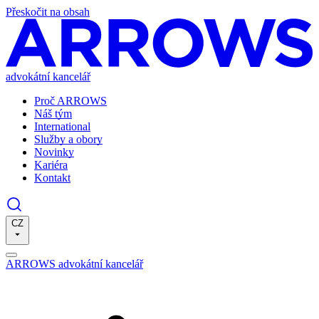
Přeskočit na obsah
advokátní kancelář
Proč ARROWS
Náš tým
International
Služby a obory
Novinky
Kariéra
Kontakt
CZ
ARROWS advokátní kancelář