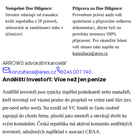
Neúspěšné Due Diligence:
Příprava na Due Diligence:
Investor odstoupí od transakce
Provedeme právní audit vaší
kvůli nepořádku v IP právech,
společnosti a připravíme veškerou
smlouvách se zaměstnanci nebo v
dokumentaci, abyste byli na
účetnictví.
prověrku investora 100%
připraveni. Pro okamžité řešení
vaší situace nám napište na
konzultace@arws.cz
.
ARROWS advokátní kancelář
konzultace@arws.cz
245 007 740
Andělští investoři: Více než jen peníze
Andělští investoři jsou typicky úspěšní podnikatelé nebo manažeři,
kteří investují své vlastní peníze do projektů ve velmi rané fázi (tzv.
pre-seed nebo seed). Na rozdíl od VC fondů se často osobně
zapojují do chodu firmy, působí jako mentoři a otevírají dveře ke
svým kontaktům.
Česká republika má aktivní komunitu andělských
investorů, sdružených například v asociaci CBAA.