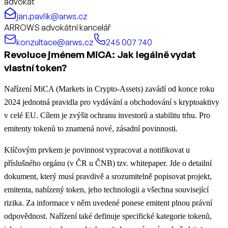
advokát
jan.pavlik@arws.cz
ARROWS advokátní kancelář
konzultace@arws.cz
245 007 740
Revoluce jménem MiCA: Jak legálně vydat
vlastní token?
Nařízení MiCA (Markets in Crypto-Assets) zavádí od konce roku
2024 jednotná pravidla pro vydávání a obchodování s kryptoaktivy
v celé EU. Cílem je zvýšit ochranu investorů a stabilitu trhu. Pro
emitenty tokenů to znamená nové, zásadní povinnosti.
Klíčovým prvkem je povinnost vypracovat a notifikovat u
příslušného orgánu (v ČR u ČNB) tzv. whitepaper. Jde o detailní
dokument, který musí pravdivě a srozumitelně popisovat projekt,
emitenta, nabízený token, jeho technologii a všechna související
rizika. Za informace v něm uvedené ponese emitent plnou právní
odpovědnost. Nařízení také definuje specifické kategorie tokenů,