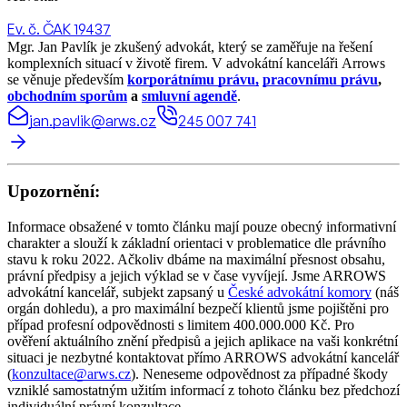
Ev. č. ČAK 19437
Mgr. Jan Pavlík je zkušený advokát, který se zaměřuje na řešení
komplexních situací v životě firem. V advokátní kanceláři Arrows
se věnuje především
korporátnímu právu,
pracovnímu právu
,
obchodním sporům
a
smluvní agendě
.
jan.pavlik@arws.cz
245 007 741
Upozornění:
Informace obsažené v tomto článku mají pouze obecný informativní
charakter a slouží k základní orientaci v problematice dle právního
stavu k roku 2022. Ačkoliv dbáme na maximální přesnost obsahu,
právní předpisy a jejich výklad se v čase vyvíjejí. Jsme ARROWS
advokátní kancelář, subjekt zapsaný u
České advokátní komory
(náš
orgán dohledu), a pro maximální bezpečí klientů jsme pojištěni pro
případ profesní odpovědnosti s limitem 400.000.000 Kč. Pro
ověření aktuálního znění předpisů a jejich aplikace na vaši konkrétní
situaci je nezbytné kontaktovat přímo ARROWS advokátní kancelář
(
konzultace@arws.cz
). Neneseme odpovědnost za případné škody
vzniklé samostatným užitím informací z tohoto článku bez předchozí
individuální právní konzultace.