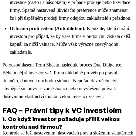
investice (často i s násobkem) v případě prodeje nebo likvidace
firmy. Špatně nastavená likvidační preference může znamenat,
že i při úspěšném prodeji firmy odejdou zakladatelé s prázdnou.
Ochrana proti ředění (Anti-dilution):
Klauzule, která chrání
investora pro případ, že by vaše firma v budoucnu získala další
kapitál za nižší valuace. Může však výrazně znevýhodnit
zakladatele.
Po odsouhlasení Term Sheetu následuje proces Due Diligence.
Během něj si investor vaši firmu důkladně prověří po právní,
finanční, daňové i obchodní stránce. Nepořádek v účetnictví,
chybějící smlouvy se zaměstnanci nebo nevyřešená práva k
duševnímu vlastnictví mohou celou investici zastavit.
FAQ – Právní tipy k VC investicím
1
.
Co když investor požaduje příliš velkou
kontrolu nad firmou?
Kontrola se řeší nastavením hlasovacích práv a složením statutárních