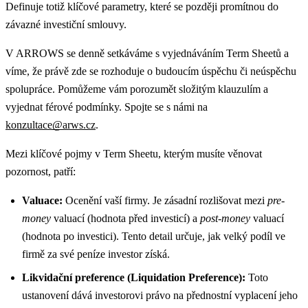
Definuje totiž klíčové parametry, které se později promítnou do
závazné investiční smlouvy.
V ARROWS se denně setkáváme s vyjednáváním Term Sheetů a
víme, že právě zde se rozhoduje o budoucím úspěchu či neúspěchu
spolupráce. Pomůžeme vám porozumět složitým klauzulím a
vyjednat férové podmínky. Spojte se s námi na
konzultace@arws.cz
.
Mezi klíčové pojmy v Term Sheetu, kterým musíte věnovat
pozornost, patří:
Valuace:
Ocenění vaší firmy. Je zásadní rozlišovat mezi
pre-
money
valuací (hodnota před investicí) a
post-money
valuací
(hodnota po investici). Tento detail určuje, jak velký podíl ve
firmě za své peníze investor získá.
Likvidační preference (Liquidation Preference):
Toto
ustanovení dává investorovi právo na přednostní vyplacení jeho