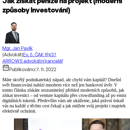
Jak získat peníze na projekt (moderní
způsoby investování)
Mgr. Jan Pavlík
|
Advokát
|
Ev. č. ČAK 19437
ARROWS advokátní kancelář
Publikováno:
7. 11. 2022
Máte skvělý podnikatelský nápad, ale chybí vám kapitál? Dnešní
svět financování nabízí mnohem více než jen bankovní úvěr. V
tomto článku získáte srozumitelný přehled moderních způsobů, jak
získat investici – od venture kapitálu přes crowdfunding až po emisi
digitálních tokenů. Především vám ale ukážeme, jaká právní úskalí
vás na každé z těchto cest čekají a jak můžete svůj projekt i majetek
efektivně ochránit.