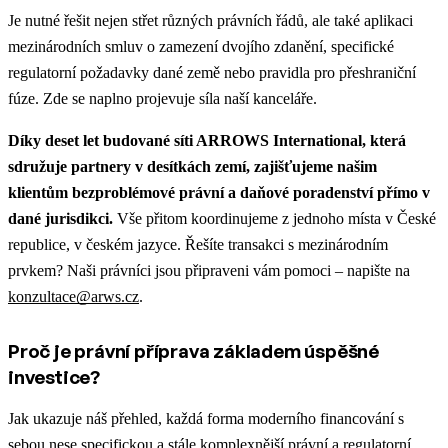
Je nutné řešit nejen střet různých právních řádů, ale také aplikaci
mezinárodních smluv o zamezení dvojího zdanění, specifické
regulatorní požadavky dané země nebo pravidla pro přeshraniční
fúze. Zde se naplno projevuje síla naší kanceláře.
Díky deset let budované síti ARROWS International, která
sdružuje partnery v desítkách zemí, zajišťujeme našim
klientům bezproblémové právní a daňové poradenství přímo v
dané jurisdikci.
Vše přitom koordinujeme z jednoho místa v České
republice, v českém jazyce. Řešíte transakci s mezinárodním
prvkem? Naši právníci jsou připraveni vám pomoci – napište na
konzultace@arws.cz
.
Proč je právní příprava základem úspěšné
investice?
Jak ukazuje náš přehled, každá forma moderního financování s
sebou nese specifickou a stále komplexnější právní a regulatorní