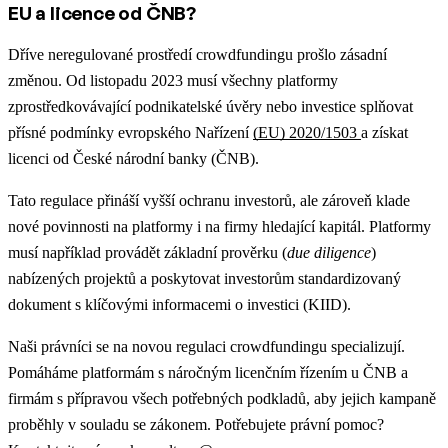
EU a licence od ČNB?
Dříve neregulované prostředí crowdfundingu prošlo zásadní
změnou. Od listopadu 2023 musí všechny platformy
zprostředkovávající podnikatelské úvěry nebo investice splňovat
přísné podmínky evropského Nařízení
(EU) 2020/1503
a získat
licenci od České národní banky (ČNB).
Tato regulace přináší vyšší ochranu investorů, ale zároveň klade
nové povinnosti na platformy i na firmy hledající kapitál. Platformy
musí například provádět základní prověrku (
due diligence
)
nabízených projektů a poskytovat investorům standardizovaný
dokument s klíčovými informacemi o investici (KIID).
Naši právníci se na novou regulaci crowdfundingu specializují.
Pomáháme platformám s náročným licenčním řízením u ČNB a
firmám s přípravou všech potřebných podkladů, aby jejich kampaně
proběhly v souladu se zákonem. Potřebujete právní pomoc?