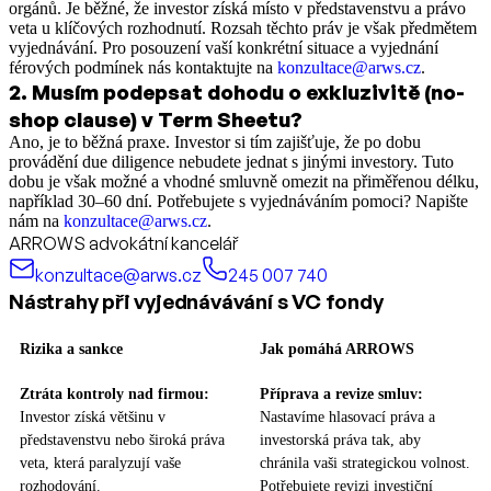
orgánů. Je běžné, že investor získá místo v představenstvu a právo
veta u klíčových rozhodnutí. Rozsah těchto práv je však předmětem
vyjednávání. Pro posouzení vaší konkrétní situace a vyjednání
férových podmínek nás kontaktujte na
konzultace@arws.cz
.
2
.
Musím podepsat dohodu o exkluzivitě (no-
shop clause) v Term Sheetu?
Ano, je to běžná praxe. Investor si tím zajišťuje, že po dobu
provádění due diligence nebudete jednat s jinými investory. Tuto
dobu je však možné a vhodné smluvně omezit na přiměřenou délku,
například 30–60 dní. Potřebujete s vyjednáváním pomoci? Napište
nám na
konzultace@arws.cz
.
ARROWS advokátní kancelář
konzultace@arws.cz
245 007 740
Nástrahy při vyjednávávání s VC fondy
Rizika a sankce
Jak pomáhá ARROWS
Ztráta kontroly nad firmou:
Příprava a revize smluv:
Investor získá většinu v
Nastavíme hlasovací práva a
představenstvu nebo široká práva
investorská práva tak, aby
veta, která paralyzují vaše
chránila vaši strategickou volnost.
rozhodování.
Potřebujete revizi investiční