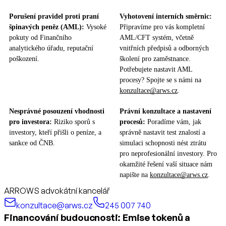
Porušení pravidel proti praní
Vyhotovení interních směrnic:
špinavých peněz (AML):
Vysoké
Připravíme pro vás kompletní
pokuty od Finančního
AML/CFT systém, včetně
analytického úřadu, reputační
vnitřních předpisů a odborných
poškození.
školení pro zaměstnance.
Potřebujete nastavit AML
procesy? Spojte se s námi na
konzultace@arws.cz
.
Nesprávné posouzení vhodnosti
Právní konzultace a nastavení
pro investora:
Riziko sporů s
procesů:
Poradíme vám, jak
investory, kteří přišli o peníze, a
správně nastavit test znalostí a
sankce od ČNB.
simulaci schopnosti nést ztrátu
pro neprofesionální investory. Pro
okamžité řešení vaší situace nám
napište na
konzultace@arws.cz
.
ARROWS advokátní kancelář
konzultace@arws.cz
245 007 740
Financování budoucnosti: Emise tokenů a