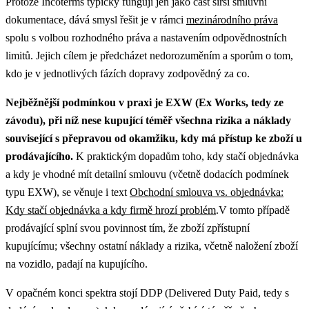
Protože Incoterms typicky fungují jen jako část širší smluvní
dokumentace, dává smysl řešit je v rámci
mezinárodního práva
spolu s volbou rozhodného práva a nastavením odpovědnostních
limitů.
Jejich cílem je předcházet nedorozuměním a sporům o tom,
kdo je v jednotlivých fázích dopravy zodpovědný za co.
Nejběžnější podmínkou v praxi je EXW (Ex Works, tedy ze
závodu), při níž nese kupující téměř všechna rizika a náklady
související s přepravou od okamžiku, kdy má přístup ke zboží u
prodávajícího.
K praktickým dopadům toho, kdy stačí objednávka
a kdy je vhodné mít detailní smlouvu (včetně dodacích podmínek
typu EXW), se věnuje i text
Obchodní smlouva vs. objednávka:
Kdy stačí objednávka a kdy firmě hrozí problém
.
V tomto případě
prodávající splní svou povinnost tím, že zboží zpřístupní
kupujícímu; všechny ostatní náklady a rizika, včetně naložení zboží
na vozidlo, padají na kupujícího.
V opačném konci spektra stojí DDP (Delivered Duty Paid, tedy s