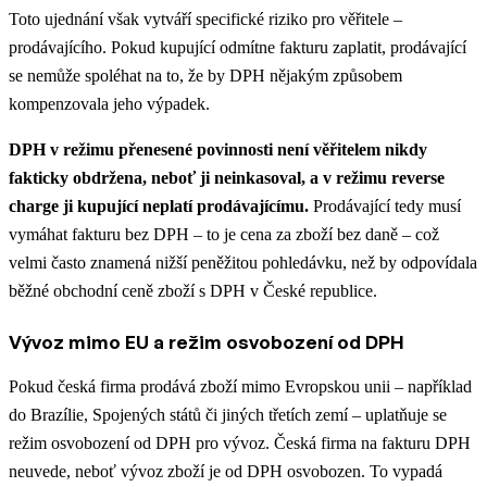
Toto ujednání však vytváří specifické riziko pro věřitele –
prodávajícího. Pokud kupující odmítne fakturu zaplatit, prodávající
se nemůže spoléhat na to, že by DPH nějakým způsobem
kompenzovala jeho výpadek.
DPH v režimu přenesené povinnosti není věřitelem nikdy
fakticky obdržena, neboť ji neinkasoval, a v režimu reverse
charge ji kupující neplatí prodávajícímu.
Prodávající tedy musí
vymáhat fakturu bez DPH – to je cena za zboží bez daně – což
velmi často znamená nižší peněžitou pohledávku, než by odpovídala
běžné obchodní ceně zboží s DPH v České republice.
Vývoz mimo EU a režim osvobození od DPH
Pokud česká firma prodává zboží mimo Evropskou unii – například
do Brazílie, Spojených států či jiných třetích zemí – uplatňuje se
režim osvobození od DPH pro vývoz. Česká firma na fakturu DPH
neuvede, neboť vývoz zboží je od DPH osvobozen. To vypadá