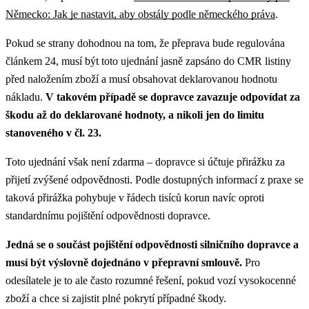
Německo: Jak je nastavit, aby obstály podle německého práva
.
Pokud se strany dohodnou na tom, že přeprava bude regulována
článkem 24, musí být toto ujednání jasně zapsáno do CMR listiny
před naložením zboží a musí obsahovat deklarovanou hodnotu
nákladu.
V takovém případě se dopravce zavazuje odpovídat za
škodu až do deklarované hodnoty, a nikoli jen do limitu
stanoveného v čl. 23.
Toto ujednání však není zdarma – dopravce si účtuje přirážku za
přijetí zvýšené odpovědnosti. Podle dostupných informací z praxe se
taková přirážka pohybuje v řádech tisíců korun navíc oproti
standardnímu pojištění odpovědnosti dopravce.
Jedná se o součást pojištění odpovědnosti silničního dopravce a
musí být výslovně dojednáno v přepravní smlouvě.
Pro
odesílatele je to ale často rozumné řešení, pokud vozí vysokocenné
zboží a chce si zajistit plné pokrytí případné škody.