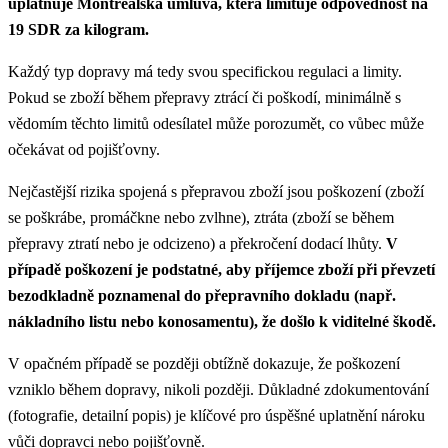
uplatňuje Montrealská úmluva, která limituje odpovědnost na
19 SDR za kilogram.
Každý typ dopravy má tedy svou specifickou regulaci a limity.
Pokud se zboží během přepravy ztrácí či poškodí, minimálně s
vědomím těchto limitů odesílatel může porozumět, co vůbec může
očekávat od pojišťovny.
Nejčastější rizika spojená s přepravou zboží jsou poškození (zboží
se poškrábe, promáčkne nebo zvlhne), ztráta (zboží se během
přepravy ztratí nebo je odcizeno) a překročení dodací lhůty.
V
případě poškození je podstatné, aby příjemce zboží při převzetí
bezodkladně poznamenal do přepravního dokladu (např.
nákladního listu nebo konosamentu), že došlo k viditelné škodě.
V opačném případě se později obtížně dokazuje, že poškození
vzniklo během dopravy, nikoli později. Důkladné zdokumentování
(fotografie, detailní popis) je klíčové pro úspěšné uplatnění nároku
vůči dopravci nebo pojišťovně.