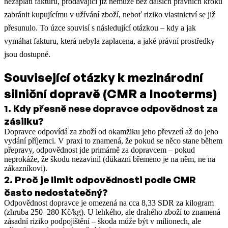
nezaplatí fakturu, prodávající již nemůže bez dalších právních kroků
zabránit kupujícímu v užívání zboží, neboť riziko vlastnictví se již
přesunulo. To úzce souvisí s následující otázkou – kdy a jak
vymáhat fakturu, která nebyla zaplacena, a jaké právní prostředky
jsou dostupné.
Související otázky k mezinárodní
silniční dopravě (CMR a Incoterms)
1
.
Kdy přesně nese dopravce odpovědnost za
zásilku?
Dopravce odpovídá za zboží od okamžiku jeho převzetí až do jeho
vydání příjemci. V praxi to znamená, že pokud se něco stane během
přepravy, odpovědnost jde primárně za dopravcem – pokud
neprokáže, že škodu nezavinil (důkazní břemeno je na něm, ne na
zákazníkovi).
2
.
Proč je limit odpovědnosti podle CMR
často nedostatečný?
Odpovědnost dopravce je omezená na cca 8,33 SDR za kilogram
(zhruba 250–280 Kč/kg). U lehkého, ale drahého zboží to znamená
zásadní riziko podpojištění – škoda může být v milionech, ale