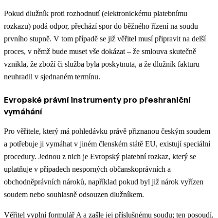
Pokud dlužník proti rozhodnutí (elektronickému platebnímu
rozkazu) podá odpor, přechází spor do běžného řízení na soudu
prvního stupně. V tom případě se již věřitel musí připravit na delší
proces, v němž bude muset vše dokázat – že smlouva skutečně
vznikla, že zboží či služba byla poskytnuta, a že dlužník fakturu
neuhradil v sjednaném termínu.
Evropské právní instrumenty pro přeshraniční
vymáhání
Pro věřitele, který má pohledávku právě přiznanou českým soudem
a potřebuje ji vymáhat v jiném členském státě EU, existují speciální
procedury. Jednou z nich je Evropský platební rozkaz, který se
uplatňuje v případech nesporných občanskoprávních a
obchodněprávních nároků, například pokud byl již nárok vyřízen
soudem nebo souhlasně odsouzen dlužníkem.
Věřitel vyplní formulář A a zašle jej příslušnému soudu; ten posoudí,