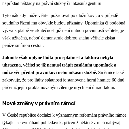
například náklady na právní služby či inkasní agenturu.
Tyto náklady může věřitel požadovat po dlužníkovi, a v případě
soudního řízení mu obvykle budou přiznány. Upomínka či podobná
výzva k platbě ve skutečnosti již není nutnou povinností věřitele, je
však užitečná, neboť demonstruje dobrou snahu věřitele získat
peníze smírnou cestou.
Jakmile však uplyne lhůta pro splatnost a faktura nebyla
uhrazena, věřitel se již nemusí trápit zasíláním upomínek a
může věc předat právníkovi nebo inkasní službě.
Směrnice také
zakotvuje, že pro lhůty splatnosti je stanovena horní hranice 60 dnů,
přičemž jejím proklamovaným cílem je urychlení úhrad faktur.
Nové změny v právním rámci
V České republice dochází k významným reformám právního rámce
týkající se vymáhání pohledávek, přičemž některé z nich nabývají