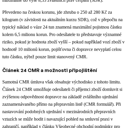
maximálně do výše 8,33 zvláštních práv čerpání (SDR).
Převedeno na českou korunu, jde zhruba o 250 až 280 Kč za
kilogram (v závislosti na aktuálním kurzu SDR), což v přepočtu na
typický náklad o váze 24 tun znamená maximální pojistnou částku
kolem 6,5 milionu korun. Pro odesílatele to představuje významné
riziko, pokud je hodnota zboží vyšší – pokud například vozí zboží v
hodnotě 10 milionů korun, pojišťovna či dopravce nevyplatí celou
tuto částku, nýbrž pouze limit stanovený CMR.
Článek 24 CMR a možnosti připojištění
Samotná CMR úmluva však obsahuje východisko z tohoto limitu.
Článek 24 CMR umožňuje odesílateli či příjemci zboží domluvit si
zvýšenou odpovědnost dopravce na základě zvláštního ujednání
zaznamenávaného přímo na přepravním listě (CMR formulář).
Při
nastavování podobných ujednání v mezinárodních přepravních
vztazích se může hodit i navazující pohled na smluvní praxi v
zahraničí, například v článku
Všeobecné obchodní podmínky pro