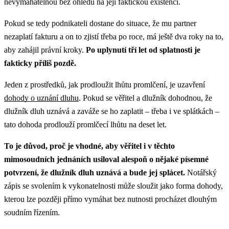
nevymahatelnou bez ohledu na její faktickou existenci.
Pokud se tedy podnikateli dostane do situace, že mu partner
nezaplatí fakturu a on to zjistí třeba po roce, má ještě dva roky na to,
aby zahájil právní kroky.
Po uplynutí tří let od splatnosti je
fakticky příliš pozdě.
Jeden z prostředků, jak prodloužit lhůtu promlčení, je uzavření
dohody o uznání dluhu
. Pokud se věřitel a dlužník dohodnou, že
dlužník dluh uznává a zaváže se ho zaplatit – třeba i ve splátkách –
tato dohoda prodlouží promlčecí lhůtu na deset let.
To je důvod, proč je vhodné, aby věřitel i v těchto
mimosoudních jednáních usiloval alespoň o nějaké písemné
potvrzení, že dlužník dluh uznává a bude jej splácet.
Notářský
zápis se svolením k vykonatelnosti může sloužit jako forma dohody,
kterou lze později přímo vymáhat bez nutnosti procházet dlouhým
soudním řízením.