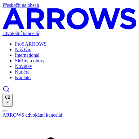
Přeskočit na obsah
advokátní kancelář
Proč ARROWS
Náš tým
International
Služby a obory
Novinky
Kariéra
Kontakt
CZ
ARROWS advokátní kancelář