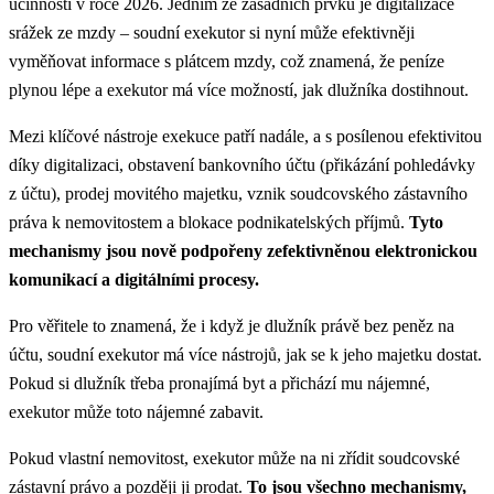
účinnosti v roce 2026. Jedním ze zásadních prvků je digitalizace
srážek ze mzdy – soudní exekutor si nyní může efektivněji
vyměňovat informace s plátcem mzdy, což znamená, že peníze
plynou lépe a exekutor má více možností, jak dlužníka dostihnout.
Mezi klíčové nástroje exekuce patří nadále, a s posílenou efektivitou
díky digitalizaci, obstavení bankovního účtu (přikázání pohledávky
z účtu), prodej movitého majetku, vznik soudcovského zástavního
práva k nemovitostem a blokace podnikatelských příjmů.
Tyto
mechanismy jsou nově podpořeny zefektivněnou elektronickou
komunikací a digitálními procesy.
Pro věřitele to znamená, že i když je dlužník právě bez peněz na
účtu, soudní exekutor má více nástrojů, jak se k jeho majetku dostat.
Pokud si dlužník třeba pronajímá byt a přichází mu nájemné,
exekutor může toto nájemné zabavit.
Pokud vlastní nemovitost, exekutor může na ni zřídit soudcovské
zástavní právo a později ji prodat.
To jsou všechno mechanismy,