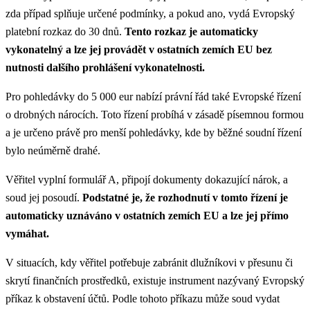
zda případ splňuje určené podmínky, a pokud ano, vydá Evropský
platební rozkaz do 30 dnů.
Tento rozkaz je automaticky
vykonatelný a lze jej provádět v ostatních zemích EU bez
nutnosti dalšího prohlášení vykonatelnosti.
Pro pohledávky do 5 000 eur nabízí právní řád také Evropské řízení
o drobných nárocích. Toto řízení probíhá v zásadě písemnou formou
a je určeno právě pro menší pohledávky, kde by běžné soudní řízení
bylo neúměrně drahé.
Věřitel vyplní formulář A, připojí dokumenty dokazující nárok, a
soud jej posoudí.
Podstatné je, že rozhodnutí v tomto řízení je
automaticky uznáváno v ostatních zemích EU a lze jej přímo
vymáhat.
V situacích, kdy věřitel potřebuje zabránit dlužníkovi v přesunu či
skrytí finančních prostředků, existuje instrument nazývaný Evropský
příkaz k obstavení účtů. Podle tohoto příkazu může soud vydat