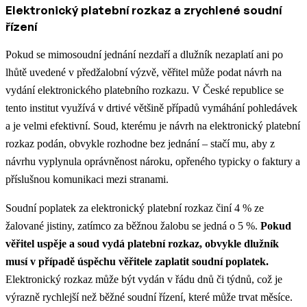
Elektronický platební rozkaz a zrychlené soudní
řízení
Pokud se mimosoudní jednání nezdaří a dlužník nezaplatí ani po
lhůtě uvedené v předžalobní výzvě, věřitel může podat návrh na
vydání elektronického platebního rozkazu. V České republice se
tento institut využívá v drtivé většině případů vymáhání pohledávek
a je velmi efektivní. Soud, kterému je návrh na elektronický platební
rozkaz podán, obvykle rozhodne bez jednání – stačí mu, aby z
návrhu vyplynula oprávněnost nároku, opřeného typicky o faktury a
příslušnou komunikaci mezi stranami.
Soudní poplatek za elektronický platební rozkaz činí 4 % ze
žalované jistiny, zatímco za běžnou žalobu se jedná o 5 %.
Pokud
věřitel uspěje a soud vydá platební rozkaz, obvykle dlužník
musí v případě úspěchu věřitele zaplatit soudní poplatek.
Elektronický rozkaz může být vydán v řádu dnů či týdnů, což je
výrazně rychlejší než běžné soudní řízení, které může trvat měsíce.