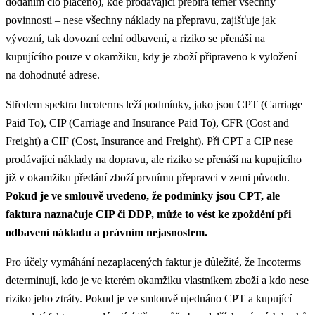
dodáním clo placeno), kde prodávající přebírá téměř všechny
povinnosti – nese všechny náklady na přepravu, zajišťuje jak
vývozní, tak dovozní celní odbavení, a riziko se přenáší na
kupujícího pouze v okamžiku, kdy je zboží připraveno k vyložení
na dohodnuté adrese.
Středem spektra Incoterms leží podmínky, jako jsou CPT (Carriage
Paid To), CIP (Carriage and Insurance Paid To), CFR (Cost and
Freight) a CIF (Cost, Insurance and Freight). Při CPT a CIP nese
prodávající náklady na dopravu, ale riziko se přenáší na kupujícího
již v okamžiku předání zboží prvnímu přepravci v zemi původu.
Pokud je ve smlouvě uvedeno, že podmínky jsou CPT, ale
faktura naznačuje CIP či DDP, může to vést ke zpoždění při
odbavení nákladu a právním nejasnostem.
Pro účely vymáhání nezaplacených faktur je důležité, že Incoterms
determinují, kdo je ve kterém okamžiku vlastníkem zboží a kdo nese
riziko jeho ztráty. Pokud je ve smlouvě ujednáno CPT a kupující