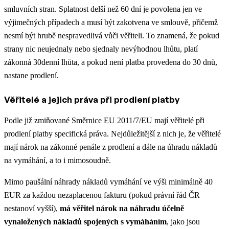
smluvních stran. Splatnost delší než 60 dní je povolena jen ve
výjimečných případech a musí být zakotvena ve smlouvě, přičemž
nesmí být hrubě nespravedlivá vůči věřiteli. To znamená, že pokud
strany nic neujednaly nebo sjednaly nevýhodnou lhůtu, platí
zákonná 30denní lhůta, a pokud není platba provedena do 30 dnů,
nastane prodlení.
Věřitelé a jejich práva při prodlení platby
Podle již zmiňované Směrnice EU 2011/7/EU mají věřitelé při
prodlení platby specifická práva. Nejdůležitější z nich je, že věřitelé
mají nárok na zákonné penále z prodlení a dále na úhradu nákladů
na vymáhání, a to i mimosoudně.
Mimo paušální náhrady nákladů vymáhání ve výši minimálně 40
EUR za každou nezaplacenou fakturu (pokud právní řád ČR
nestanoví vyšší),
má věřitel nárok na náhradu účelně
vynaložených nákladů spojených s vymáháním
, jako jsou