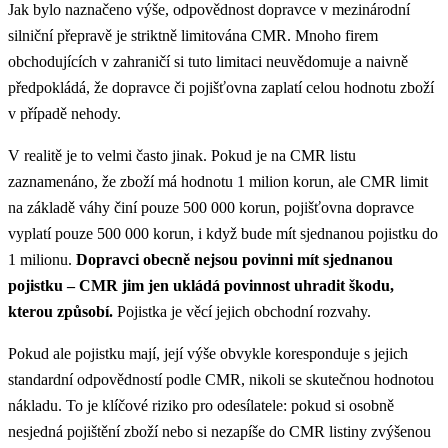
Jak bylo naznačeno výše, odpovědnost dopravce v mezinárodní
silniční přepravě je striktně limitována CMR. Mnoho firem
obchodujících v zahraničí si tuto limitaci neuvědomuje a naivně
předpokládá, že dopravce či pojišťovna zaplatí celou hodnotu zboží
v případě nehody.
V realitě je to velmi často jinak. Pokud je na CMR listu
zaznamenáno, že zboží má hodnotu 1 milion korun, ale CMR limit
na základě váhy činí pouze 500 000 korun, pojišťovna dopravce
vyplatí pouze 500 000 korun, i když bude mít sjednanou pojistku do
1 milionu.
Dopravci obecně nejsou povinni mít sjednanou
pojistku – CMR jim jen ukládá povinnost uhradit škodu,
kterou způsobí.
Pojistka je věcí jejich obchodní rozvahy.
Pokud ale pojistku mají, její výše obvykle koresponduje s jejich
standardní odpovědností podle CMR, nikoli se skutečnou hodnotou
nákladu. To je klíčové riziko pro odesílatele: pokud si osobně
nesjedná pojištění zboží nebo si nezapíše do CMR listiny zvýšenou