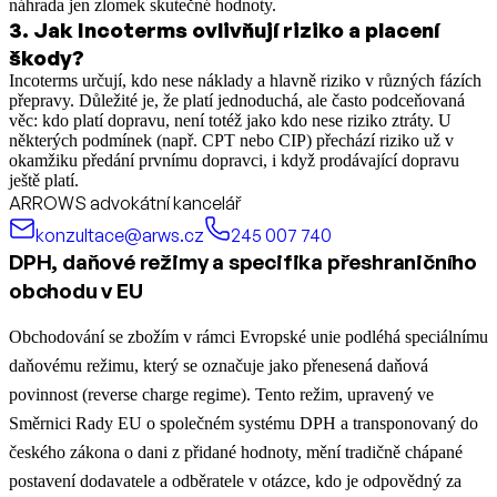
náhrada jen zlomek skutečné hodnoty.
3
.
Jak Incoterms ovlivňují riziko a placení
škody?
Incoterms určují, kdo nese náklady a hlavně riziko v různých fázích
přepravy. Důležité je, že platí jednoduchá, ale často podceňovaná
věc: kdo platí dopravu, není totéž jako kdo nese riziko ztráty. U
některých podmínek (např. CPT nebo CIP) přechází riziko už v
okamžiku předání prvnímu dopravci, i když prodávající dopravu
ještě platí.
ARROWS advokátní kancelář
konzultace@arws.cz
245 007 740
DPH, daňové režimy a specifika přeshraničního
obchodu v EU
Obchodování se zbožím v rámci Evropské unie podléhá speciálnímu
daňovému režimu, který se označuje jako přenesená daňová
povinnost (reverse charge regime). Tento režim, upravený ve
Směrnici Rady EU o společném systému DPH a transponovaný do
českého zákona o dani z přidané hodnoty, mění tradičně chápané
postavení dodavatele a odběratele v otázce, kdo je odpovědný za