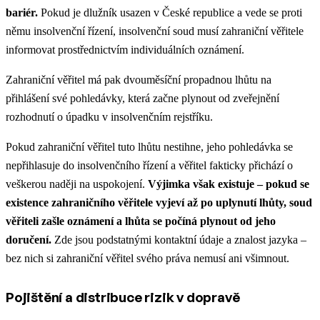
bariér.
Pokud je dlužník usazen v České republice a vede se proti
němu insolvenční řízení, insolvenční soud musí zahraniční věřitele
informovat prostřednictvím individuálních oznámení.
Zahraniční věřitel má pak dvouměsíční propadnou lhůtu na
přihlášení své pohledávky, která začne plynout od zveřejnění
rozhodnutí o úpadku v insolvenčním rejstříku.
Pokud zahraniční věřitel tuto lhůtu nestihne, jeho pohledávka se
nepřihlasuje do insolvenčního řízení a věřitel fakticky přichází o
veškerou naději na uspokojení.
Výjimka však existuje – pokud se
existence zahraničního věřitele vyjeví až po uplynutí lhůty, soud
věřiteli zašle oznámení a lhůta se počíná plynout od jeho
doručení.
Zde jsou podstatnými kontaktní údaje a znalost jazyka –
bez nich si zahraniční věřitel svého práva nemusí ani všimnout.
Pojištění a distribuce rizik v dopravě