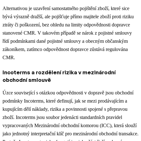
Alternativou je uzavření samostatného pojištění zboží, které sice
bývá výrazně dražší, ale pojišťuje přímo majitele zboží proti riziku
ztráty či poškození, bez ohledu na limity odpovědnosti dopravce
stanovené CMR. V takovém případě se nárok z pojistné smlouvy
řídí podmínkami dané pojistné smlouvy a obecným občanským
zákoníkem, zatímco odpovědnost dopravce zůstává regulována
CMR.
Incoterms a rozdělení rizika v mezinárodní
obchodní smlouvě
Úzce související s otázkou odpovědnosti v dopravě jsou obchodní
podmínky Incoterms, které definují, jak se mezi prodávajícím a
kupujícím dělí náklady, rizika a povinnosti spojené s přepravou
zboží. Incoterms jsou soubor jedenácti standardních pravidel
vypracovaných Mezinárodní obchodní komorou (ICC), která slouží
jako jednotný interpretační klíč pro mezinárodní obchodní transakce.