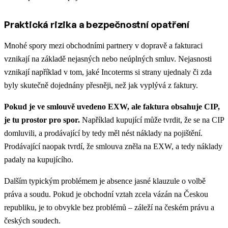
Praktická rizika a bezpečnostní opatření
Mnohé spory mezi obchodními partnery v dopravě a fakturaci
vznikají na základě nejasných nebo neúplných smluv. Nejasnosti
vznikají například v tom, jaké Incoterms si strany ujednaly či zda
byly skutečně dojednány přesněji, než jak vyplývá z faktury.
Pokud je ve smlouvě uvedeno EXW, ale faktura obsahuje CIP,
je tu prostor pro spor.
Například kupující může tvrdit, že se na CIP
domluvili, a prodávající by tedy měl nést náklady na pojištění.
Prodávající naopak tvrdí, že smlouva zněla na EXW, a tedy náklady
padaly na kupujícího.
Dalším typickým problémem je absence jasné klauzule o volbě
práva a soudu. Pokud je obchodní vztah zcela vázán na Českou
republiku, je to obvykle bez problémů – záleží na českém právu a
českých soudech.