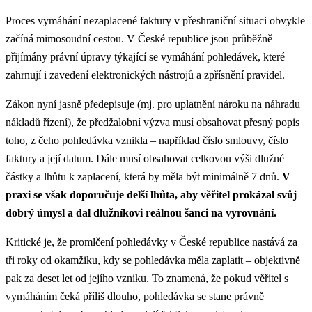
Proces vymáhání nezaplacené faktury v přeshraniční situaci obvykle
začíná mimosoudní cestou. V České republice jsou průběžně
přijímány právní úpravy týkající se vymáhání pohledávek, které
zahrnují i zavedení elektronických nástrojů a zpřísnění pravidel.
Zákon nyní jasně předepisuje (mj. pro uplatnění nároku na náhradu
nákladů řízení), že předžalobní výzva musí obsahovat přesný popis
toho, z čeho pohledávka vznikla – například číslo smlouvy, číslo
faktury a její datum. Dále musí obsahovat celkovou výši dlužné
částky a lhůtu k zaplacení, která by měla být minimálně 7 dnů.
V
praxi se však doporučuje delší lhůta, aby věřitel prokázal svůj
dobrý úmysl a dal dlužníkovi reálnou šanci na vyrovnání.
Kritické je, že
promlčení pohledávky
v České republice nastává za
tři roky od okamžiku, kdy se pohledávka měla zaplatit – objektivně
pak za deset let od jejího vzniku. To znamená, že pokud věřitel s
vymáháním čeká příliš dlouho, pohledávka se stane právně