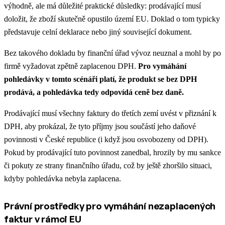
výhodně, ale má důležité praktické důsledky: prodávající musí
doložit, že zboží skutečně opustilo území EU. Doklad o tom typicky
představuje celní deklarace nebo jiný související dokument.
Bez takového dokladu by finanční úřad vývoz neuznal a mohl by po
firmě vyžadovat zpětně zaplacenou DPH.
Pro vymáhání
pohledávky v tomto scénáři platí, že produkt se bez DPH
prodává, a pohledávka tedy odpovídá ceně bez daně.
Prodávající musí všechny faktury do třetích zemí uvést v přiznání k
DPH, aby prokázal, že tyto příjmy jsou součástí jeho daňové
povinnosti v České republice (i když jsou osvobozeny od DPH).
Pokud by prodávající tuto povinnost zanedbal, hrozily by mu sankce
či pokuty ze strany finančního úřadu, což by ještě zhoršilo situaci,
kdyby pohledávka nebyla zaplacena.
Právní prostředky pro vymáhání nezaplacených
faktur v rámci EU