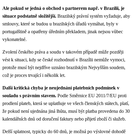
Ale pokud se jedná o obchod s partnerem např. v Brazílii, je
situace podstatně složitější.
Brazilský právní systém vyžaduje, aby
smlouvy, které se budou u brazilských úřadů vymáhat, byly v
portugalštině a opatřeny úředním překladem, jinak nejsou vůbec
vykonatelné.
Zvolení českého práva a soudu v takovém případě může později
vést k situaci, kdy se české rozhodnutí v Brazílii nemůže vymoci,
protože musí být nejdříve uznáno brazilským Nejvyšším soudem,
což je proces trvající i několik let.
Další kritická chyba je neujednání platebních podmínek v
souladu s právním stavem.
Podle Směrnice EU 2011/7/EU proti
prodlení plateb, která se uplatňuje ve všech členských státech, platí,
že pokud není ujednána jiná lhůta, musí být platba provedena do 30
kalendářních dnů od doručení faktury nebo přijetí zboží či služeb.
Delší splatnost, typicky do 60 dnů, je možná po výslovné dohodě