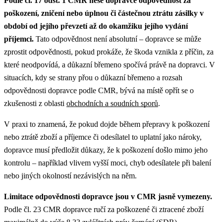
Podle čl. 17 odst. 1 CMR nese dopravce odpovědnost za
poškození, zničení nebo úplnou či částečnou ztrátu zásilky v
období od jejího převzetí až do okamžiku jejího vydání
příjemci.
Tato odpovědnost není absolutní – dopravce se může
zprostit odpovědnosti, pokud prokáže, že škoda vznikla z příčin, za
které neodpovídá, a důkazní břemeno spočívá právě na dopravci.
V
situacích, kdy se strany přou o důkazní břemeno a rozsah
odpovědnosti dopravce podle CMR, bývá na místě opřít se o
zkušenosti z oblasti
obchodních a soudních sporů
.
V praxi to znamená, že pokud dojde během přepravy k poškození
nebo ztrátě zboží a příjemce či odesílatel to uplatní jako nároky,
dopravce musí předložit důkazy, že k poškození došlo mimo jeho
kontrolu – například vlivem vyšší moci, chyb odesílatele při balení
nebo jiných okolností nezávislých na něm.
Limitace odpovědnosti dopravce jsou v CMR jasně vymezeny.
Podle čl. 23 CMR dopravce ručí za poškozené či ztracené zboží