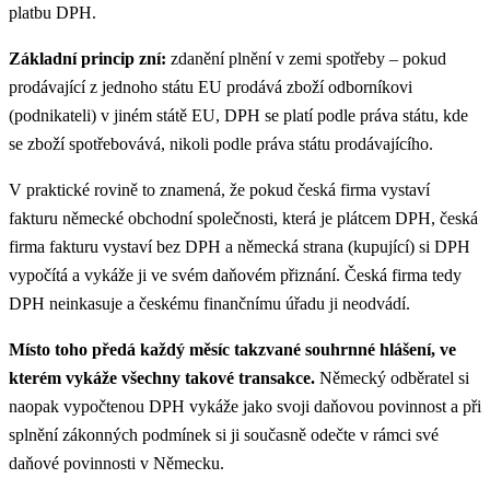
platbu DPH.
Základní princip zní:
zdanění plnění v zemi spotřeby – pokud
prodávající z jednoho státu EU prodává zboží odborníkovi
(podnikateli) v jiném státě EU, DPH se platí podle práva státu, kde
se zboží spotřebovává, nikoli podle práva státu prodávajícího.
V praktické rovině to znamená, že pokud česká firma vystaví
fakturu německé obchodní společnosti, která je plátcem DPH, česká
firma fakturu vystaví bez DPH a německá strana (kupující) si DPH
vypočítá a vykáže ji ve svém daňovém přiznání. Česká firma tedy
DPH neinkasuje a českému finančnímu úřadu ji neodvádí.
Místo toho předá každý měsíc takzvané souhrnné hlášení, ve
kterém vykáže všechny takové transakce.
Německý odběratel si
naopak vypočtenou DPH vykáže jako svoji daňovou povinnost a při
splnění zákonných podmínek si ji současně odečte v rámci své
daňové povinnosti v Německu.