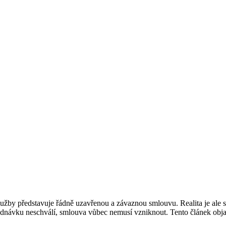
služby představuje řádně uzavřenou a závaznou smlouvu. Realita je ale
návku neschválí, smlouva vůbec nemusí vzniknout. Tento článek objasň