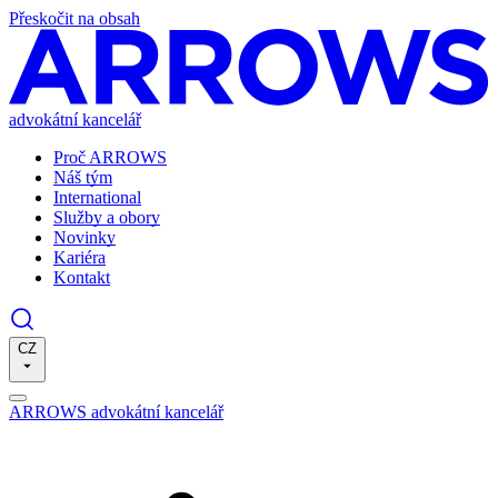
Přeskočit na obsah
advokátní kancelář
Proč ARROWS
Náš tým
International
Služby a obory
Novinky
Kariéra
Kontakt
CZ
ARROWS advokátní kancelář