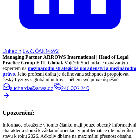
LinkedIn
|
Ev. č. ČAK 14692
Managing Partner ARROWS International | Head of Legal
Practice Group ETL Global.
Vojtěch Sucharda je uznávaným
expertem na
mezinárodní strategické poradenství a mezinárodní
právo
. Jeho profesní dráha je definována schopností propojovat
český byznys s globálními trhy – během své praxe úspěšně
realizoval právní projekty a koordinoval spolupráci ve více než 70
sucharda@arws.cz
245 007 740
zemích světa.
Upozornění:
Informace obsažené v tomto článku mají pouze obecný informativní
charakter a slouží k základní orientaci v problematice dle právního
stavu k roku 2026. Ačkoliv dbáme na maximální přesnost obsahu,