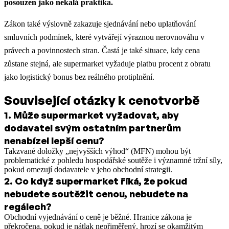
posouzen jako nekalá praktika.
Zákon také výslovně zakazuje sjednávání nebo uplatňování
smluvních podmínek, které vytvářejí výraznou nerovnováhu v
právech a povinnostech stran. Častá je také situace, kdy cena
zůstane stejná, ale supermarket vyžaduje platbu procent z obratu
jako logistický bonus bez reálného protiplnění.
Související otázky k cenotvorbě
1
.
Může supermarket vyžadovat, aby
dodavatel svým ostatním partnerům
nenabízel lepší cenu?
Takzvané doložky „nejvyšších výhod“ (MFN) mohou být
problematické z pohledu hospodářské soutěže i významné tržní síly,
pokud omezují dodavatele v jeho obchodní strategii.
2
.
Co když supermarket říká, že pokud
nebudete soutěžit cenou, nebudete na
regálech?
Obchodní vyjednávání o ceně je běžné. Hranice zákona je
překročena, pokud je nátlak nepřiměřený, hrozí se okamžitým