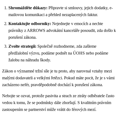
Shromážděte důkazy:
Připravte si smlouvy, jejich dodatky, e-
mailovou komunikaci a přehled nezaplacených faktur.
Kontaktujte odborníky:
Nejednejte v emocích a nechte
právníky z ARROWS advokátní kanceláře posoudit, zda došlo k
porušení zákona.
Zvolte strategii:
Společně rozhodneme, zda zašleme
předžalobní výzvu, podáme podnět na ÚOHS nebo podáme
žalobu na náhradu škody.
Zákon o významné tržní síle je tu proto, aby narovnal vztahy mezi
malými dodavateli a velkými řetězci. Pokud máte pocit, že je s vámi
zacházeno nefér, pravděpodobně dochází k porušení zákona.
Nebojte se ozvat, protože pasivita a strach ze ztráty odběratele často
vedou k tomu, že se podmínky dále zhoršují. S kvalitním právním
zastoupením se partnerství může vrátit do férových mezí.