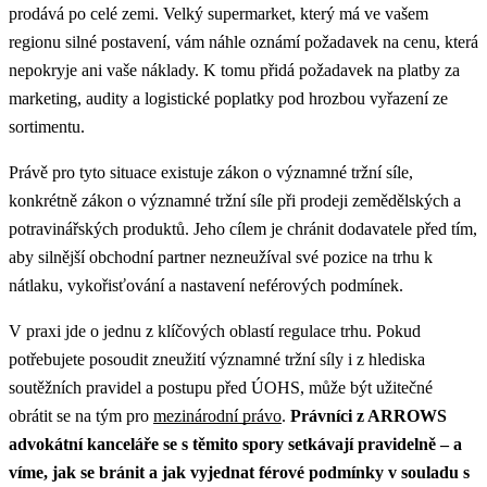
prodává po celé zemi. Velký supermarket, který má ve vašem
regionu silné postavení, vám náhle oznámí požadavek na cenu, která
nepokryje ani vaše náklady. K tomu přidá požadavek na platby za
marketing, audity a logistické poplatky pod hrozbou vyřazení ze
sortimentu.
Právě pro tyto situace existuje zákon o významné tržní síle,
konkrétně zákon o významné tržní síle při prodeji zemědělských a
potravinářských produktů. Jeho cílem je chránit dodavatele před tím,
aby silnější obchodní partner nezneužíval své pozice na trhu k
nátlaku, vykořisťování a nastavení neférových podmínek.
V praxi jde o jednu z klíčových oblastí regulace trhu.
Pokud
potřebujete posoudit zneužití významné tržní síly i z hlediska
soutěžních pravidel a postupu před ÚOHS, může být užitečné
obrátit se na tým pro
mezinárodní právo
.
Právníci z ARROWS
advokátní kanceláře se s těmito spory setkávají pravidelně – a
víme, jak se bránit a jak vyjednat férové podmínky v souladu s