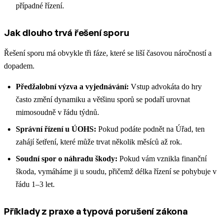
případné řízení.
Jak dlouho trvá řešení sporu
Řešení sporu má obvykle tři fáze, které se liší časovou náročností a
dopadem.
Předžalobní výzva a vyjednávání:
Vstup advokáta do hry
často změní dynamiku a většinu sporů se podaří urovnat
mimosoudně v řádu týdnů.
Správní řízení u ÚOHS:
Pokud podáte podnět na Úřad, ten
zahájí šetření, které může trvat několik měsíců až rok.
Soudní spor o náhradu škody:
Pokud vám vznikla finanční
škoda, vymáháme ji u soudu, přičemž délka řízení se pohybuje v
řádu 1–3 let.
Příklady z praxe a typová porušení zákona