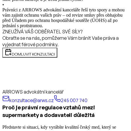
•
Právníci z ARROWS advokátní kanceláře řeší tyto spory a mohou
vám zajistit ochranu vašich práv – od revize smluv přes obhajobu
před Úřadem pro ochranu hospodářské soutěže (ÚOHS) až po
jednání s protistranou.
ZNEUŽÍVÁ VÁŠ ODBĚRATEL SVÉ SÍLY?
Obraťte se na nás, pomůžeme Vám bránit Vaše práva a
vyjednat férové podmínky.
DOMLUVIT KONZULTACI
ARROWS advokátní kancelář
konzultace@arws.cz
245 007 740
Proč je právní regulace vztahů mezi
supermarkety a dodavateli důležitá
Představte si situaci, kdy vyrábíte kvalitní český med, který se