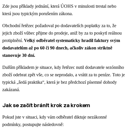
Zde jsou příklady jednání, která ÚOHS v minulosti trestal nebo
která jsou typickým porušením zákona.
Obchodní řetězec požadoval po dodavatelích poplatky za to, že
jejich zboží vůbec přijme do prodeje, aniž by za to poskytl reálnou
protiplnění.
Velký odběratel systematicky hradil faktury svým
dodavatelům až po 60 či 90 dnech, ačkoliv zákon striktně
stanovuje 30 dní.
Dalším příkladem je situace, kdy řetězec nutil dodavatele sezónního
zboží odebrat zpět vše, co se neprodalo, a vrátit za to peníze. Toto je
typická „šedá praktika“, která je bez předchozí písemné dohody
zakázaná.
Jak se začít bránit krok za krokem
Pokud jste v situaci, kdy vám odběratel diktuje nezákonné
podmínky, postupujte následovně: