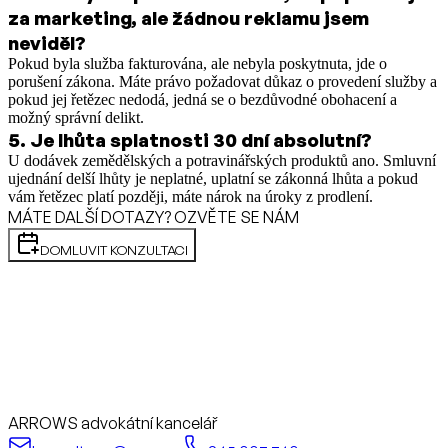
za marketing, ale žádnou reklamu jsem
neviděl?
Pokud byla služba fakturována, ale nebyla poskytnuta, jde o
porušení zákona. Máte právo požadovat důkaz o provedení služby a
pokud jej řetězec nedodá, jedná se o bezdůvodné obohacení a
možný správní delikt.
5
.
Je lhůta splatnosti 30 dní absolutní?
U dodávek zemědělských a potravinářských produktů ano. Smluvní
ujednání delší lhůty je neplatné, uplatní se zákonná lhůta a pokud
vám řetězec platí později, máte nárok na úroky z prodlení.
MÁTE DALŠÍ DOTAZY? OZVĚTE SE NÁM
DOMLUVIT KONZULTACI
ARROWS advokátní kancelář