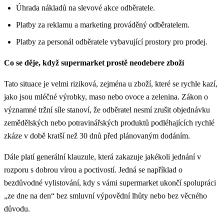
Úhrada nákladů na slevové akce odběratele.
Platby za reklamu a marketing prováděný odběratelem.
Platby za personál odběratele vybavující prostory pro prodej.
Co se děje, když supermarket prostě neodebere zboží
Tato situace je velmi riziková, zejména u zboží, které se rychle kazí,
jako jsou mléčné výrobky, maso nebo ovoce a zelenina. Zákon o
významné tržní síle stanoví, že odběratel nesmí zrušit objednávku
zemědělských nebo potravinářských produktů podléhajících rychlé
zkáze v době kratší než 30 dnů před plánovaným dodáním.
Dále platí generální klauzule, která zakazuje jakékoli jednání v
rozporu s dobrou vírou a poctivostí. Jedná se například o
bezdůvodné vylistování, kdy s vámi supermarket ukončí spolupráci
„ze dne na den“ bez smluvní výpovědní lhůty nebo bez věcného
důvodu.