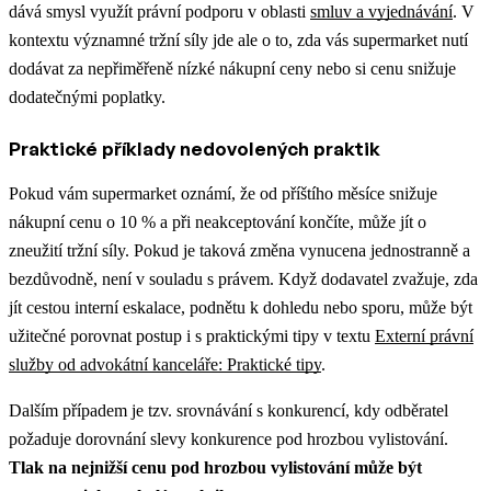
dává smysl využít právní podporu v oblasti
smluv a vyjednávání
.
V
kontextu významné tržní síly jde ale o to, zda vás supermarket nutí
dodávat za nepřiměřeně nízké nákupní ceny nebo si cenu snižuje
dodatečnými poplatky.
Praktické příklady nedovolených praktik
Pokud vám supermarket oznámí, že od příštího měsíce snižuje
nákupní cenu o 10 % a při neakceptování končíte, může jít o
zneužití tržní síly. Pokud je taková změna vynucena jednostranně a
bezdůvodně, není v souladu s právem.
Když dodavatel zvažuje, zda
jít cestou interní eskalace, podnětu k dohledu nebo sporu, může být
užitečné porovnat postup i s praktickými tipy v textu
Externí právní
služby od advokátní kanceláře: Praktické tipy
.
Dalším případem je tzv. srovnávání s konkurencí, kdy odběratel
požaduje dorovnání slevy konkurence pod hrozbou vylistování.
Tlak na nejnižší cenu pod hrozbou vylistování může být