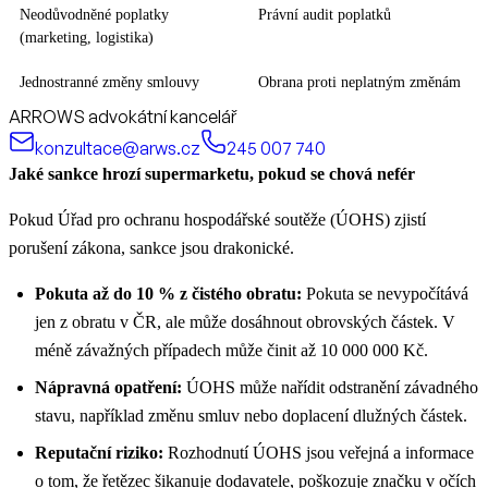
Neodůvodněné poplatky
Právní audit poplatků
(marketing, logistika)
Jednostranné změny smlouvy
Obrana proti neplatným změnám
ARROWS advokátní kancelář
konzultace@arws.cz
245 007 740
Jaké sankce hrozí supermarketu, pokud se chová nefér
Pokud Úřad pro ochranu hospodářské soutěže (ÚOHS) zjistí
porušení zákona, sankce jsou drakonické.
Pokuta až do 10 % z čistého obratu:
Pokuta se nevypočítává
jen z obratu v ČR, ale může dosáhnout obrovských částek. V
méně závažných případech může činit až 10 000 000 Kč.
Nápravná opatření:
ÚOHS může nařídit odstranění závadného
stavu, například změnu smluv nebo doplacení dlužných částek.
Reputační riziko:
Rozhodnutí ÚOHS jsou veřejná a informace
o tom, že řetězec šikanuje dodavatele, poškozuje značku v očích