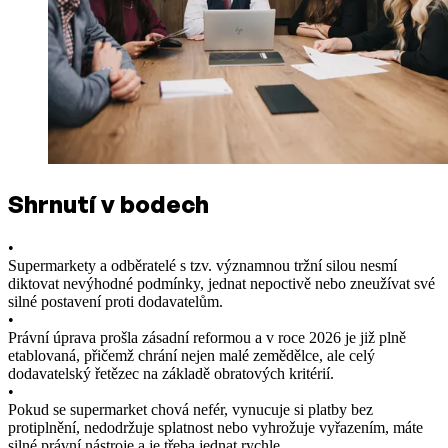
Shrnutí v bodech
•
Supermarkety a odběratelé s tzv. významnou tržní silou nesmí
diktovat nevýhodné podmínky, jednat nepoctivě nebo zneužívat své
silné postavení proti dodavatelům.
•
Právní úprava prošla zásadní reformou a v roce 2026 je již plně
etablovaná, přičemž chrání nejen malé zemědělce, ale celý
dodavatelský řetězec na základě obratových kritérií.
•
Pokud se supermarket chová nefér, vynucuje si platby bez
protiplnění, nedodržuje splatnost nebo vyhrožuje vyřazením, máte
silné právní nástroje a je třeba jednat rychle.