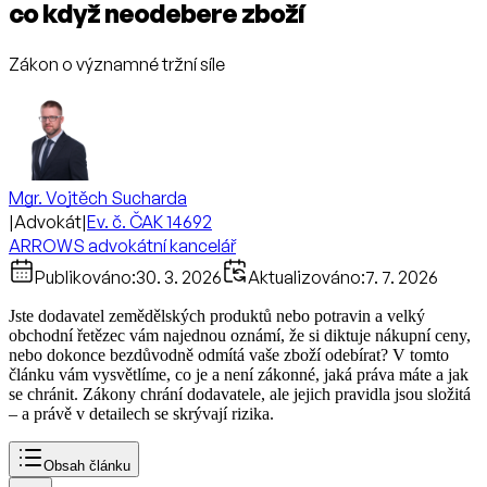
co když neodebere zboží
Zákon o významné tržní síle
Mgr. Vojtěch Sucharda
|
Advokát
|
Ev. č. ČAK 14692
ARROWS advokátní kancelář
Publikováno:
30. 3. 2026
Aktualizováno:
7. 7. 2026
Jste dodavatel zemědělských produktů nebo potravin a velký
obchodní řetězec vám najednou oznámí, že si diktuje nákupní ceny,
nebo dokonce bezdůvodně odmítá vaše zboží odebírat? V tomto
článku vám vysvětlíme, co je a není zákonné, jaká práva máte a jak
se chránit. Zákony chrání dodavatele, ale jejich pravidla jsou složitá
– a právě v detailech se skrývají rizika.
Obsah článku