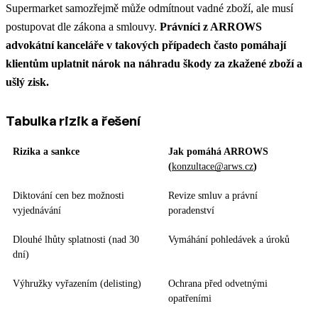
Supermarket samozřejmě může odmítnout vadné zboží, ale musí
postupovat dle zákona a smlouvy.
Právníci z ARROWS
advokátní kanceláře v takových případech často pomáhají
klientům uplatnit nárok na náhradu škody za zkažené zboží a
ušlý zisk.
Tabulka rizik a řešení
Rizika a sankce
Jak pomáhá ARROWS
(
konzultace@arws.cz
)
Diktování cen bez možnosti
Revize smluv a právní
vyjednávání
poradenství
Dlouhé lhůty splatnosti (nad 30
Vymáhání pohledávek a úroků
dní)
Výhružky vyřazením (delisting)
Ochrana před odvetnými
opatřeními