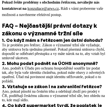
Pokud řešíte problémy s obchodním řetězcem, neváhejte nás
kontaktovat na
konzultace@arws.cz
.
Rádi s vámi probereme vaše
možnosti a navrhneme efektivní postup.
FAQ – Nejčastější právní dotazy k
zákonu o významné tržní síle
1
.
Co když mám s řetězcem jen ústní dohodu?
To je problém pro řetězec. Zákon o významné tržní síle vyžaduje,
aby smlouva byla sjednána písemně. Pokud písemná smlouva chybí,
dopouští se odběratel přestupku a vy máte nárok na to, aby vztah byl
smluvně ukotven.
2
.
Mohu podat podnět na ÚOHS anonymně?
Ano, podnět k Úřadu pro ochranu hospodářské soutěže lze podat
tak, aby byla vaše identita chráněna, pokud máte obavy z odvetných
opatření. Úřad má povinnost utajit identitu stěžovatele, pokud o to
požádá.
3
.
Vztahuje se zákon i na zahraniční řetězce?
Ano, pokud působí na českém trhu a odebírají zboží pro prodej v
ČR, podléhají českému zákonu o významné tržní síle, bez ohledu na
to, kde mají sídlo.
4
.
Co když supermarket tvrdí, že poplatek je