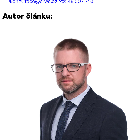
konzultace@arws.cz
245 007 740
Autor článku: