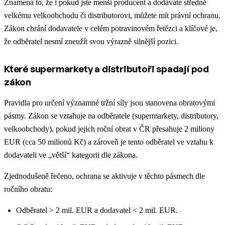
Znamená to, že i pokud jste menší producent a dodáváte středně
velkému velkoobchodu či distributorovi, můžete mít právní ochranu.
Zákon chrání dodavatele v celém potravinovém řetězci a klíčové je,
že odběratel nesmí zneužít svou výrazně silnější pozici.
Které supermarkety a distributoři spadají pod
zákon
Pravidla pro určení významné tržní síly jsou stanovena obratovými
pásmy. Zákon se vztahuje na odběratele (supermarkety, distributory,
velkoobchody), pokud jejich roční obrat v ČR přesahuje 2 miliony
EUR (cca 50 milionů Kč) a zároveň je tento odběratel ve vztahu k
dodavateli ve „větší“ kategorii dle zákona.
Zjednodušeně řečeno, ochrana se aktivuje v těchto pásmech dle
ročního obratu:
Odběratel > 2 mil. EUR a dodavatel < 2 mil. EUR.