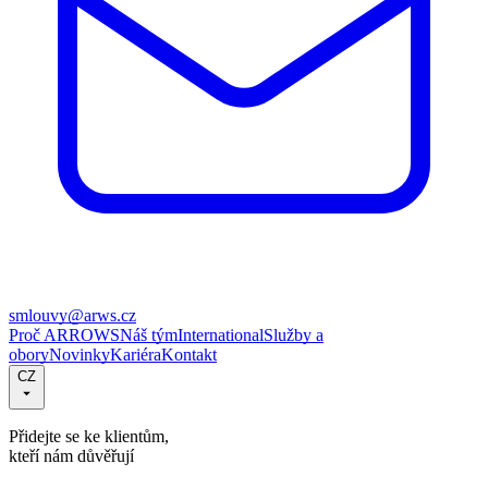
smlouvy@arws.cz
Proč ARROWS
Náš tým
International
Služby a
obory
Novinky
Kariéra
Kontakt
CZ
Přidejte se ke klientům,
kteří nám důvěřují