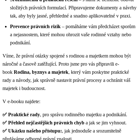
složitých právních formulací. Připravujeme dokumenty a návrhy
tak, aby byly jasné, přehledné a snadno aplikovatelné v praxi.
Prevence právních rizik
– pomáháme vám předcházet sporům
a nejasnostem, které mohou ohrozit vaše rodinné vztahy nebo
podnikání.
Víme, že právní otázky spojené s rodinou a majetkem mohou být
náročné a časově zatěžující. Proto jsme pro vás připravili e-
book
Rodina, byznys a majetek
, který vám poskytne praktické
rady a návody, jak správně nastavit právní procesy a ochránit váš
majetek i budoucnost.
V e-booku najdete:
✅ Praktické rady
, pro správu rodinného majetku a podnikání.
✅
Přehled nejčastějších právních chyb
a jak se jim vyhnout.
✅
Ukázku našeho přístupu:
, jak jednoduše a srozumitelně
předáváme odborné právní znalosti.