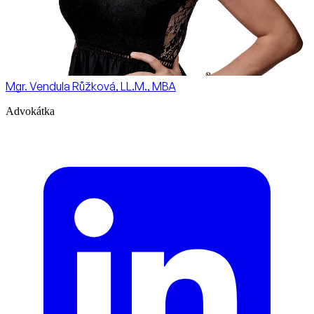
Mgr. Vendula Růžková, LL.M., MBA
Advokátka