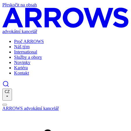
Přeskočit na obsah
advokátní kancelář
Proč ARROWS
Náš tým
International
Služby a obory
Novinky
Kariéra
Kontakt
CZ
ARROWS advokátní kancelář