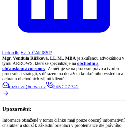
LinkedIn
|
Ev. č. ČAK 18517
Mgr. Vendula Růžková, LL.M., MBA
je zkušenou advokátkou v
týmu ARROWS, která se specializuje na
obchodní a
občanskoprávní spory
. Zaměřuje se na procesní právo a tvorbu
procesních strategií, s důrazem na dosažení konkrétního výsledku a
ochranu obchodních zájmů klientů.
ruzkova@arws.cz
245 007 742
Upozornění:
Informace obsažené v tomto článku mají pouze obecný informativní
charakter a slouží k základní orientaci v problematice dle právního