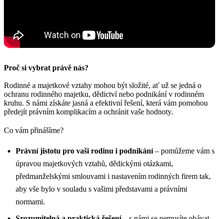
Proč si vybrat právě nás?
Rodinné a majetkové vztahy mohou být složité, ať už se jedná o
ochranu rodinného majetku, dědictví nebo podnikání v rodinném
kruhu. S námi získáte jasná a efektivní řešení, která vám pomohou
předejít právním komplikacím a ochránit vaše hodnoty.
Co vám přinášíme?
Právní jistotu pro vaši rodinu i podnikání
– pomůžeme vám s
úpravou majetkových vztahů, dědickými otázkami,
předmanželskými smlouvami i nastavením rodinných firem tak,
aby vše bylo v souladu s vašimi představami a právními
normami.
Srozumitelná a praktická řešení
– s námi se nemusíte obávat