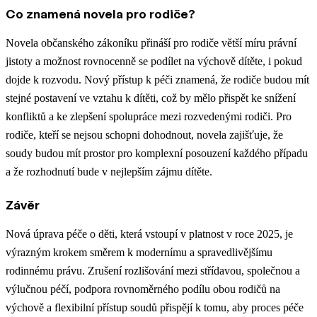
Co znamená novela pro rodiče?
Novela občanského zákoníku přináší pro rodiče větší míru právní
jistoty a možnost rovnocenně se podílet na výchově dítěte, i pokud
dojde k rozvodu. Nový přístup k péči znamená, že rodiče budou mít
stejné postavení ve vztahu k dítěti, což by mělo přispět ke snížení
konfliktů a ke zlepšení spolupráce mezi rozvedenými rodiči. Pro
rodiče, kteří se nejsou schopni dohodnout, novela zajišťuje, že
soudy budou mít prostor pro komplexní posouzení každého případu
a že rozhodnutí bude v nejlepším zájmu dítěte.
Závěr
Nová úprava péče o děti, která vstoupí v platnost v roce 2025, je
výrazným krokem směrem k modernímu a spravedlivějšímu
rodinnému právu. Zrušení rozlišování mezi střídavou, společnou a
výlučnou péčí, podpora rovnoměrného podílu obou rodičů na
výchově a flexibilní přístup soudů přispějí k tomu, aby proces péče