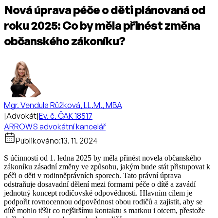
Nová úprava péče o děti plánovaná od
roku 2025: Co by měla přinést změna
občanského zákoníku?
Mgr. Vendula Růžková, LL.M., MBA
|
Advokát
|
Ev. č. ČAK 18517
ARROWS advokátní kancelář
Publikováno:
13. 11. 2024
S účinností od 1. ledna 2025 by měla přinést novela občanského
zákoníku zásadní změny ve způsobu, jakým bude stát přistupovat k
péči o děti v rodinněprávních sporech. Tato právní úprava
odstraňuje dosavadní dělení mezi formami péče o dítě a zavádí
jednotný koncept rodičovské odpovědnosti. Hlavním cílem je
podpořit rovnocennou odpovědnost obou rodičů a zajistit, aby se
dítě mohlo těšit co nejširšímu kontaktu s matkou i otcem, přestože