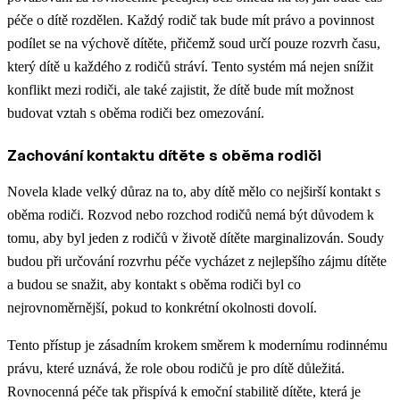
péče o dítě rozdělen. Každý rodič tak bude mít právo a povinnost
podílet se na výchově dítěte, přičemž soud určí pouze rozvrh času,
který dítě u každého z rodičů stráví. Tento systém má nejen snížit
konflikt mezi rodiči, ale také zajistit, že dítě bude mít možnost
budovat vztah s oběma rodiči bez omezování.
Zachování kontaktu dítěte s oběma rodiči
Novela klade velký důraz na to, aby dítě mělo co nejširší kontakt s
oběma rodiči. Rozvod nebo rozchod rodičů nemá být důvodem k
tomu, aby byl jeden z rodičů v životě dítěte marginalizován. Soudy
budou při určování rozvrhu péče vycházet z nejlepšího zájmu dítěte
a budou se snažit, aby kontakt s oběma rodiči byl co
nejrovnoměrnější, pokud to konkrétní okolnosti dovolí.
Tento přístup je zásadním krokem směrem k modernímu rodinnému
právu, které uznává, že role obou rodičů je pro dítě důležitá.
Rovnocenná péče tak přispívá k emoční stabilitě dítěte, která je