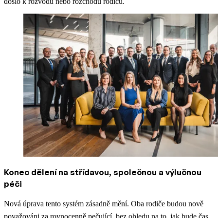
došlo k rozvodu nebo rozchodu rodičů.
Konec dělení na střídavou, společnou a výlučnou
péči
Nová úprava tento systém zásadně mění. Oba rodiče budou nově
považováni za rovnocenně pečující, bez ohledu na to, jak bude čas