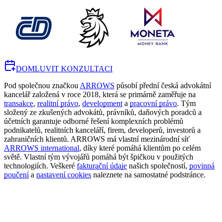
DOMLUVIT KONZULTACI
Pod společnou značkou
ARROWS
působí přední česká advokátní
kancelář založená v roce 2018, která se primárně zaměřuje na
transakce
,
realitní právo
,
development
a
pracovní právo
. Tým
složený ze zkušených advokátů, právníků, daňových poradců a
účetních garantuje odborné řešení komplexních problémů
podnikatelů, realitních kanceláří, firem, developerů, investorů a
zahraničních klientů. ARROWS má vlastní mezinárodní síť
ARROWS international
, díky které pomáhá klientům po celém
světě. Vlastní tým vývojářů pomáhá být špičkou v použitých
technologiích. Veškeré
fakturační údaje
našich společností,
povinná
poučení
a
nastavení cookies
naleznete na samostatné podstránce.