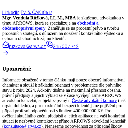
LinkedIn
|
Ev. č. ČAK 18517
Mgr. Vendula Růžková, LL.M., MBA
je zkušenou advokátkou v
týmu ARROWS, která se specializuje na
obchodní a
občanskoprávní spory
. Zaměřuje se na procesní právo a tvorbu
procesních strategií, s důrazem na dosažení konkrétního výsledku a
ochranu obchodních zájmů klientů.
ruzkova@arws.cz
245 007 742
Upozornění:
Informace obsažené v tomto článku mají pouze obecný informativní
charakter a slouží k základní orientaci v problematice dle právního
stavu k roku 2024. Ačkoliv dbáme na maximální přesnost obsahu,
právní předpisy a jejich výklad se v čase vyvíjejí. Jsme ARROWS
advokátní kancelář, subjekt zapsaný u
České advokátní komory
(náš
orgán dohledu), a pro maximální bezpečí klientů jsme pojištěni pro
případ profesní odpovědnosti s limitem 400.000.000 Kč. Pro
ověření aktuálního znění předpisů a jejich aplikace na vaši konkrétní
situaci je nezbytné kontaktovat přímo ARROWS advokátní kancelář
(
konzultace@arws.cz
). Neneseme odpovědnost za případné škody