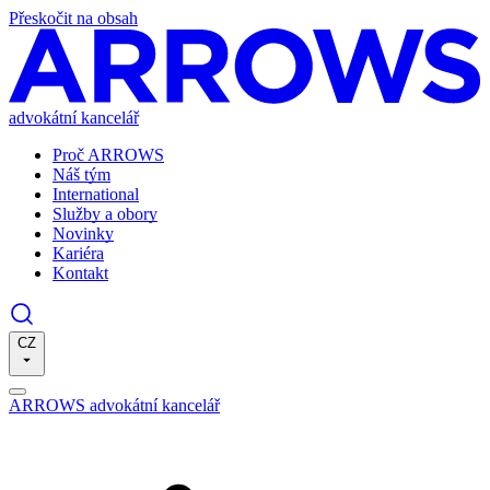
Přeskočit na obsah
advokátní kancelář
Proč ARROWS
Náš tým
International
Služby a obory
Novinky
Kariéra
Kontakt
CZ
ARROWS advokátní kancelář