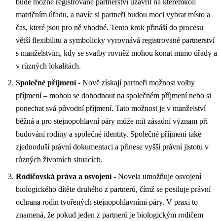
bude možné registrované partnerství uzavřít na kterémkoli
matričním úřadu, a navíc si partneři budou moci vybrat místo a
čas, které jsou pro ně vhodné. Tento krok přináší do procesu
větší flexibilitu a symbolicky vyrovnává registrované partnerství
s manželstvím, kdy se svatby rovněž mohou konat mimo úřady a
v různých lokalitách.
Společné příjmení
- Nově získají partneři možnost volby
příjmení – mohou se dohodnout na společném příjmení nebo si
ponechat svá původní příjmení. Tato možnost je v manželství
běžná a pro stejnopohlavní páry může mít zásadní význam při
budování rodiny a společné identity. Společné příjmení také
zjednoduší právní dokumentaci a přinese vyšší právní jistotu v
různých životních situacích.
Rodičovská práva a osvojení
- Novela umožňuje osvojení
biologického dítěte druhého z partnerů, čímž se posiluje právní
ochrana rodin tvořených stejnopohlavními páry. V praxi to
znamená, že pokud jeden z partnerů je biologickým rodičem