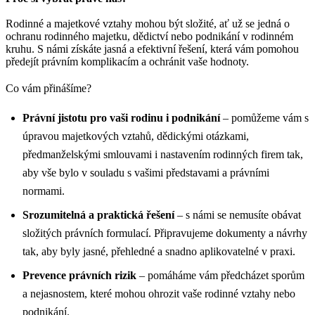
Rodinné a majetkové vztahy mohou být složité, ať už se jedná o
ochranu rodinného majetku, dědictví nebo podnikání v rodinném
kruhu. S námi získáte jasná a efektivní řešení, která vám pomohou
předejít právním komplikacím a ochránit vaše hodnoty.
Co vám přinášíme?
Právní jistotu pro vaši rodinu i podnikání
– pomůžeme vám s
úpravou majetkových vztahů, dědickými otázkami,
předmanželskými smlouvami i nastavením rodinných firem tak,
aby vše bylo v souladu s vašimi představami a právními
normami.
Srozumitelná a praktická řešení
– s námi se nemusíte obávat
složitých právních formulací. Připravujeme dokumenty a návrhy
tak, aby byly jasné, přehledné a snadno aplikovatelné v praxi.
Prevence právních rizik
– pomáháme vám předcházet sporům
a nejasnostem, které mohou ohrozit vaše rodinné vztahy nebo
podnikání.