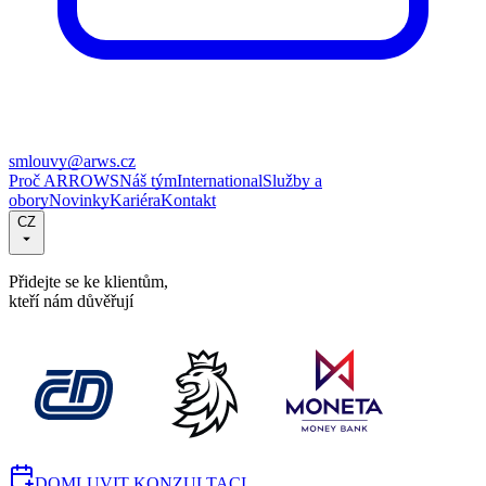
smlouvy@arws.cz
Proč ARROWS
Náš tým
International
Služby a
obory
Novinky
Kariéra
Kontakt
CZ
Přidejte se ke klientům,
kteří nám důvěřují
DOMLUVIT KONZULTACI