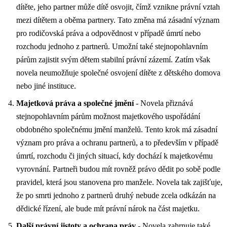
dítěte, jeho partner může dítě osvojit, čímž vznikne právní vztah
mezi dítětem a oběma partnery. Tato změna má zásadní význam
pro rodičovská práva a odpovědnost v případě úmrtí nebo
rozchodu jednoho z partnerů. Umožní také stejnopohlavním
párům zajistit svým dětem stabilní právní zázemí. Zatím však
novela neumožňuje společné osvojení dítěte z dětského domova
nebo jiné instituce.
Majetková práva a společné jmění
- Novela přiznává
stejnopohlavním párům možnost majetkového uspořádání
obdobného společnému jmění manželů. Tento krok má zásadní
význam pro práva a ochranu partnerů, a to především v případě
úmrtí, rozchodu či jiných situací, kdy dochází k majetkovému
vyrovnání. Partneři budou mít rovněž právo dědit po sobě podle
pravidel, která jsou stanovena pro manžele. Novela tak zajišťuje,
že po smrti jednoho z partnerů druhý nebude zcela odkázán na
dědické řízení, ale bude mít právní nárok na část majetku.
Další právní jistoty a ochrana práv
- Novela zahrnuje také