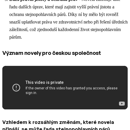
řadu dalších úprav, které mají zajistit vyšší právní jistotu a
ochranu stejnopohlavních párů. Díky ní by mělo být rovněž
snazší uplatňovat práva ve zdravotnictví nebo při řešení úředních
záležitostí, což zjednoduší každodenní život stejnopohlavním
párům.
Význam novely pro českou společnost
Vzhledem k rozsáhlým změnám, které novela
přináší, se může řada stejnopohlavních párů