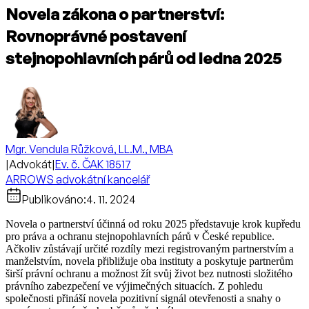
Novela zákona o partnerství:
Rovnoprávné postavení
stejnopohlavních párů od ledna 2025
Mgr. Vendula Růžková, LL.M., MBA
|
Advokát
|
Ev. č. ČAK 18517
ARROWS advokátní kancelář
Publikováno:
4. 11. 2024
Novela o partnerství účinná od roku 2025 představuje krok kupředu
pro práva a ochranu stejnopohlavních párů v České republice.
Ačkoliv zůstávají určité rozdíly mezi registrovaným partnerstvím a
manželstvím, novela přibližuje oba instituty a poskytuje partnerům
širší právní ochranu a možnost žít svůj život bez nutnosti složitého
právního zabezpečení ve výjimečných situacích. Z pohledu
společnosti přináší novela pozitivní signál otevřenosti a snahy o