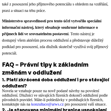
také z posouzení jeho příjmového potenciálu s ohledem na vzdělání,
praxi a situaci na trhu práce.
Ministerstvo spravedlnosti pro tento účel vytvořilo speciální
informační nástroj, který obsahuje souhrnné informace o
příjmech lidí ve srovnatelném postavení
. Tento nástroj je
dostupný všem aktérům procesu oddlužení a představuje důležitý
podklad pro posouzení, zda dlužník skutečně využívá svůj příjmový
potenciál.
FAQ – Právní tipy k základním
změnám v oddlužení
1
.
Platí zkrácená doba oddlužení i pro stávající
oddlužení?
Novela se vztahuje pouze na nově podané návrhy na povolení
oddlužení. Dlužníci ve stávajících řízeních dokončí oddlužení podle
původních pravidel. Máte-li pohledávky v probíhajících řízeních,
kontaktujte nás na
konzultace@arws.cz
pro posouzení vaší situace.
2
.
Je stanovena minimální hranice uspokojení