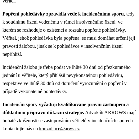
věřitel.
Popření pohledávky zpravidla vede k incidenčnímu sporu
, tedy
k soudnímu řízení vedenému v rámci insolvenčního řízení, ve
kterém se rozhoduje o existenci a rozsahu popřené pohledávky.
Věřitel, jehož pohledávka byla popřena, se musí domáhat určení její
pravosti žalobou, jinak se k pohledávce v insolvenčním řízení
nepřihlíží.
Incidenční žalobu je třeba podat ve lhůtě 30 dnů od přezkumného
jednání u věřitele, který přihlásil nevykonatelnou pohledávku,
respektive ve lhůtě 30 dnů od doručení vyrozumění o popření v
případě vykonatelné pohledávky.
Incidenční spory vyžadují kvalifikované právní zastoupení a
důkladnou přípravu důkazní strategie.
Advokáti ARROWS mají
bohaté zkušenosti se zastupováním věřitelů v incidenčních sporech –
kontaktujte nás na
konzultace@arws.cz
.