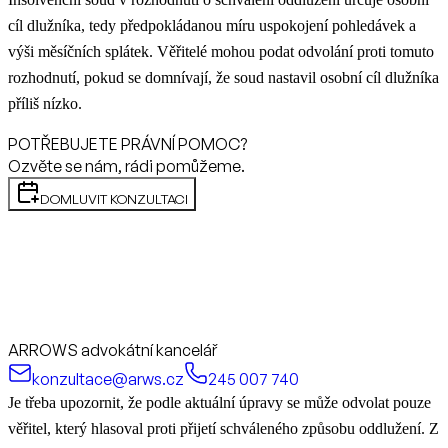
cíl dlužníka, tedy předpokládanou míru uspokojení pohledávek a
výši měsíčních splátek. Věřitelé mohou podat odvolání proti tomuto
rozhodnutí, pokud se domnívají, že soud nastavil osobní cíl dlužníka
příliš nízko.
POTŘEBUJETE PRÁVNÍ POMOC?
Ozvěte se nám, rádi pomůžeme.
DOMLUVIT KONZULTACI
ARROWS advokátní kancelář
konzultace@arws.cz
245 007 740
Je třeba upozornit, že podle aktuální úpravy se může odvolat pouze
věřitel, který hlasoval proti přijetí schváleného způsobu oddlužení. Z