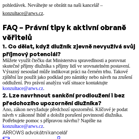
pohledávek. Neváhejte se obrátit na naši kancelář –
konzultace@arws.cz
.
FAQ – Právní tipy k aktivní obraně
věřitelů
1
.
Co dělat, když dlužník zjevně nevyužívá svůj
příjmový potenciál?
Můžete využít čtečku dat Ministerstva spravedlnosti a porovnat
skutečné příjmy dlužníka s příjmy lidí ve srovnatelném postavení.
Výrazný nesoulad může indikovat práci na černém trhu. Takové
zjištění lze použít jako podklad pro námitky nebo návrh na zrušení
oddlužení. Pro právní analýzu vaší situace kontaktujte
konzultace@arws.cz
.
2
.
Lze navrhnout sankční prodloužení i bez
předchozího upozornění dlužníka?
Ano, zákon nevyžaduje předchozí upozornění. Klíčové je podat
návrh v zákonné lhůtě a doložit porušení povinností dlužníka.
Potřebujete pomoc s přípravou návrhu? Napište na
konzultace@arws.cz
.
ARROWS advokátní kancelář