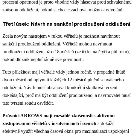
procesní opatrnosti je proto vhodné vždy hlasovat proti schválenému
způsobu oddlužení, pokud si chcete zachovat možnost odvolání.
Třetí úsek: Návrh na sankční prodloužení oddlužení
Zcela novým nástrojem v rukou věřitelů je možnost navrhnout
sankční prodloužení oddlužení. Věřitelé mohou navrhnout
prodloužení oddlužení až o 18 měsíců (ze tří let na čtyři a půl roku),
pokud dlužník neplní řádně své povinnosti.
Tuto příležitost mají věřitelé vždy jednou ročně, v propadné lhůtě
dvou měsíců od uplynutí každých 12 měsíců plnění schváleného
oddlužení. Návrh musí obsahovat konkrétní skutková tvrzení
dokládající, proč má být oddlužení prodlouženo, a navrhovatel musí
tato tvrzení soudu osvědčit.
Právníci ARROWS mají rozsáhlé zkušenosti s aktivním
zastupováním věřitelů v insolvenčních řízeních
a dokáží
efektivně využít všechna časová okna pro maximalizaci uspokojení