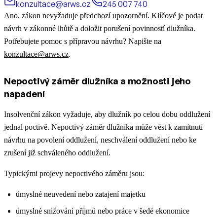
konzultace@arws.cz
245 007 740
Ano, zákon nevyžaduje předchozí upozornění. Klíčové je podat
návrh v zákonné lhůtě a doložit porušení povinností dlužníka.
Potřebujete pomoc s přípravou návrhu? Napište na
konzultace@arws.cz
.
Nepoctivý záměr dlužníka a možnosti jeho
napadení
Insolvenční zákon vyžaduje, aby dlužník po celou dobu oddlužení
jednal poctivě. Nepoctivý záměr dlužníka může vést k zamítnutí
návrhu na povolení oddlužení, neschválení oddlužení nebo ke
zrušení již schváleného oddlužení.
Typickými projevy nepoctivého záměru jsou:
úmyslné neuvedení nebo zatajení majetku
úmyslné snižování příjmů nebo práce v šedé ekonomice