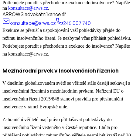
Potřebujete poradit s přechodem z exekuce do insolvence? Napište
na
konzultace@arws.cz
.
ARROWS advokátní kancelář
konzultace@arws.cz
245 007 740
Exekuce se přeruší a uspokojování vaší pohledávky přejde do
režimu insolvenčního řízení. Je nezbytné včas přihlásit pohledávku.
Potřebujete poradit s přechodem z exekuce do insolvence? Napište
na
konzultace@arws.cz
.
Mezinárodní prvek v insolvenčních řízeních
V dnešním globalizovaném světě se věřitelé stále častěji setkávají s
insolvenčními řízeními s mezinárodním prvkem.
Nařízení EU o
insolvenčním řízení 2015/848
stanoví pravidla pro přeshraniční
insolvence v rámci Evropské unie.
Zahraniční věřitelé mají právo přihlašovat pohledávky do
insolvenčního řízení vedeného v České republice. Lhůta pro
přihlášení pohledávky zahraničního věřitele nesmí být kratší než 30