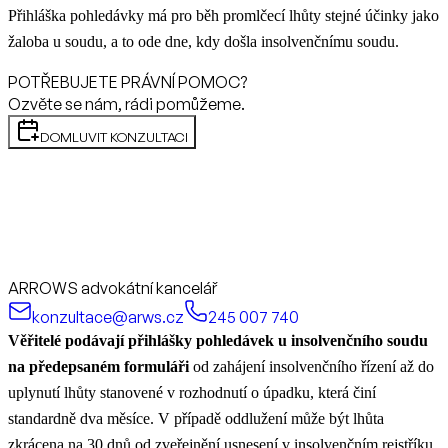
Přihláška pohledávky má pro běh promlčecí lhůty stejné účinky jako
žaloba u soudu, a to ode dne, kdy došla insolvenčnímu soudu.
POTŘEBUJETE PRÁVNÍ POMOC?
Ozvěte se nám, rádi pomůžeme.
DOMLUVIT KONZULTACI
ARROWS advokátní kancelář
konzultace@arws.cz
245 007 740
Věřitelé podávají přihlášky pohledávek u insolvenčního soudu
na předepsaném formuláři
od zahájení insolvenčního řízení až do
uplynutí lhůty stanovené v rozhodnutí o úpadku, která činí
standardně dva měsíce. V případě oddlužení může být lhůta
zkrácena na 30 dnů od zveřejnění usnesení v insolvenčním rejstříku.