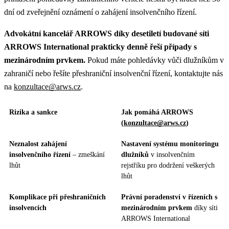
dní od zveřejnění oznámení o zahájení insolvenčního řízení.
Advokátní kancelář ARROWS díky desetiletí budované síti
ARROWS International prakticky denně řeší případy s
mezinárodním prvkem.
Pokud máte pohledávky vůči dlužníkům v
zahraničí nebo řešíte přeshraniční insolvenční řízení, kontaktujte nás
na
konzultace@arws.cz
.
Rizika a sankce
Jak pomáhá ARROWS
(
konzultace@arws.cz
)
Neznalost zahájení
Nastavení systému monitoringu
insolvenčního řízení
– zmeškání
dlužníků
v insolvenčním
lhůt
rejstříku pro dodržení veškerých
lhůt
Komplikace při přeshraničních
Právní poradenství v řízeních s
insolvencích
mezinárodním prvkem
díky síti
ARROWS International