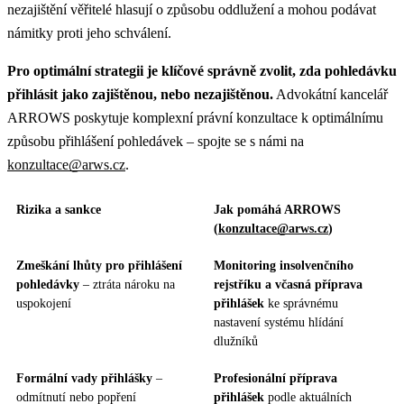
nezajištění věřitelé hlasují o způsobu oddlužení a mohou podávat
námitky proti jeho schválení.
Pro optimální strategii je klíčové správně zvolit, zda pohledávku
přihlásit jako zajištěnou, nebo nezajištěnou.
Advokátní kancelář
ARROWS poskytuje komplexní právní konzultace k optimálnímu
způsobu přihlášení pohledávek – spojte se s námi na
konzultace@arws.cz
.
Rizika a sankce
Jak pomáhá ARROWS
(
konzultace@arws.cz
)
Zmeškání lhůty pro přihlášení
Monitoring insolvenčního
pohledávky
– ztráta nároku na
rejstříku a včasná příprava
uspokojení
přihlášek
ke správnému
nastavení systému hlídání
dlužníků
Formální vady přihlášky
–
Profesionální příprava
odmítnutí nebo popření
přihlášek
podle aktuálních