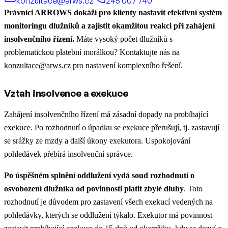
konzultace@arws.cz
245 007 740
Právníci ARROWS dokáží pro klienty nastavit efektivní systém
monitoringu dlužníků a zajistit okamžitou reakci při zahájení
insolvenčního řízení.
Máte vysoký počet dlužníků s
problematickou platební morálkou? Kontaktujte nás na
konzultace@arws.cz
pro nastavení komplexního řešení.
Vztah insolvence a exekuce
Zahájení insolvenčního řízení má zásadní dopady na probíhající
exekuce. Po rozhodnutí o úpadku se exekuce přerušují, tj. zastavují
se srážky ze mzdy a další úkony exekutora. Uspokojování
pohledávek přebírá insolvenční správce.
Po úspěšném splnění oddlužení vydá soud rozhodnutí o
osvobození dlužníka od povinnosti platit zbylé dluhy
. Toto
rozhodnutí je důvodem pro zastavení všech exekucí vedených na
pohledávky, kterých se oddlužení týkalo. Exekutor má povinnost