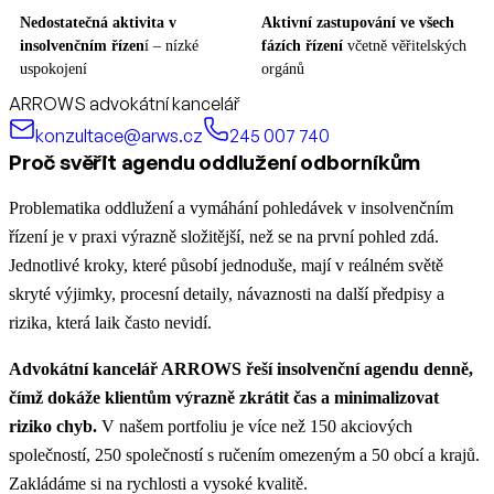
Nedostatečná aktivita v
Aktivní zastupování ve všech
insolvenčním řízen
í – nízké
fázích řízení
včetně věřitelských
uspokojení
orgánů
ARROWS advokátní kancelář
konzultace@arws.cz
245 007 740
Proč svěřit agendu oddlužení odborníkům
Problematika oddlužení a vymáhání pohledávek v insolvenčním
řízení je v praxi výrazně složitější, než se na první pohled zdá.
Jednotlivé kroky, které působí jednoduše, mají v reálném světě
skryté výjimky, procesní detaily, návaznosti na další předpisy a
rizika, která laik často nevidí.
Advokátní kancelář ARROWS řeší insolvenční agendu denně,
čímž dokáže klientům výrazně zkrátit čas a minimalizovat
riziko chyb.
V našem portfoliu je více než 150 akciových
společností, 250 společností s ručením omezeným a 50 obcí a krajů.
Zakládáme si na rychlosti a vysoké kvalitě.