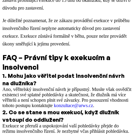
zastavit probíhající exekuce do 15 dnů od okamžiku, kdy se dozví o
důvodu pro zastavení.
Je důležité poznamenat, že ze zákazu provádění exekuce v průběhu
insolvenčního řízení neplyne automaticky důvod pro zastavení
exekuce. Exekuce zůstává formálně v běhu, pouze nelze provádět
úkony směřující k jejímu provedení.
FAQ – Právní tipy k exekucím a
insolvenci
1
.
Mohu jako věřitel podat insolvenční návrh
na dlužníka?
Ano, věřitelský insolvenční návrh je přípustný. Musíte však osvědčit
existenci své splatné pohledávky a skutečnost, že dlužník má více
věřitelů a není schopen plnit své závazky. Pro posouzení vhodnosti
tohoto postupu kontaktujte
konzultace@arws.cz
.
2
.
Co se stane s mou exekucí, když dlužník
vstoupí do oddlužení?
Exekuce se přeruší a uspokojování vaší pohledávky přejde do
režimu insolvenčního řízení. Je nezbytné včas přihlásit pohledávku.