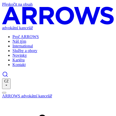
Přeskočit na obsah
advokátní kancelář
Proč ARROWS
Náš tým
International
Služby a obory
Novinky
Kariéra
Kontakt
CZ
ARROWS advokátní kancelář