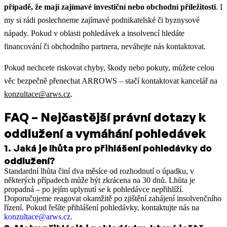
případě, že mají zajímavé investiční nebo obchodní příležitosti
. I
my si rádi poslechneme zajímavé podnikatelské či byznysové
nápady. Pokud v oblasti pohledávek a insolvencí hledáte
financování či obchodního partnera, neváhejte nás kontaktovat.
Pokud nechcete riskovat chyby, škody nebo pokuty, můžete celou
věc bezpečně přenechat ARROWS – stačí kontaktovat kancelář na
konzultace@arws.cz
.
FAQ – Nejčastější právní dotazy k
oddlužení a vymáhání pohledávek
1
.
Jaká je lhůta pro přihlášení pohledávky do
oddlužení?
Standardní lhůta činí dva měsíce od rozhodnutí o úpadku, v
některých případech může být zkrácena na 30 dnů. Lhůta je
propadná – po jejím uplynutí se k pohledávce nepřihlíží.
Doporučujeme reagovat okamžitě po zjištění zahájení insolvenčního
řízení. Pokud řešíte přihlášení pohledávky, kontaktujte nás na
konzultace@arws.cz
.