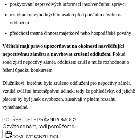
poskytování nepravdivých informací insolvenčnímu správci
uzavírání nevýhodných transakcí před podáním návrhu na
oddlužení
předchozí trestná činnost majetkové nebo hospodářské povahy
Věřitelé mají právo upozorňovat na okolnosti nasvědčující
nepoctivému záměru a navrhovat zrušení oddlužení.
Pokud
soud zjistí nepoctivý záměr, oddlužení zruší a může rozhodnout o
řešení úpadku konkursem.
Dlužníkovi, kterému bylo zrušeno oddlužení pro nepoctivý záměr,
vzniká zvláštní hmotněprávní účinek, tedy že pohledávky, od jejichž
placení by byl jinak osvobozen, zůstávají v plném rozsahu
vymahatelné.
POTŘEBUJETE PRÁVNÍ POMOC?
Ozvěte se nám, rádi pomůžeme.
DOMLUVIT KONZULTACI