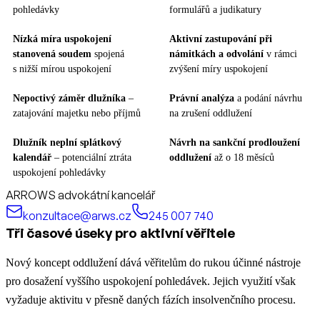
pohledávky
formulářů a judikatury
Nízká míra uspokojení
Aktivní zastupování při
stanovená soudem
spojená
námitkách a odvolání
v rámci
s nižší mírou uspokojení
zvýšení míry uspokojení
Nepoctivý záměr dlužníka
–
Právní analýza
a podání návrhu
zatajování majetku nebo příjmů
na zrušení oddlužení
Dlužník neplní splátkový
Návrh na sankční prodloužení
kalendář
– potenciální ztráta
oddlužení
až o 18 měsíců
uspokojení pohledávky
ARROWS advokátní kancelář
konzultace@arws.cz
245 007 740
Tři časové úseky pro aktivní věřitele
Nový koncept oddlužení dává věřitelům do rukou účinné nástroje
pro dosažení vyššího uspokojení pohledávek. Jejich využití však
vyžaduje aktivitu v přesně daných fázích insolvenčního procesu.