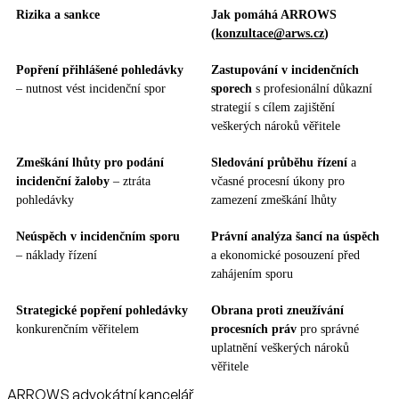
Rizika a sankce
Jak pomáhá ARROWS
(
konzultace@arws.cz
)
Popření přihlášené pohledávky
Zastupování v incidenčních
– nutnost vést incidenční spor
sporech
s profesionální důkazní
strategií s cílem zajištění
veškerých nároků věřitele
Zmeškání lhůty pro podání
Sledování průběhu řízení
a
incidenční žaloby
– ztráta
včasné procesní úkony pro
pohledávky
zamezení zmeškání lhůty
Neúspěch v incidenčním sporu
Právní analýza šancí na úspěch
– náklady řízení
a ekonomické posouzení před
zahájením sporu
Strategické popření pohledávky
Obrana proti zneužívání
konkurenčním věřitelem
procesních práv
pro správné
uplatnění veškerých nároků
věřitele
ARROWS advokátní kancelář