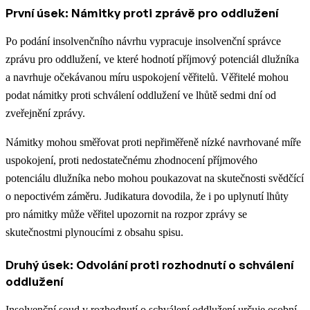
První úsek: Námitky proti zprávě pro oddlužení
Po podání insolvenčního návrhu vypracuje insolvenční správce
zprávu pro oddlužení, ve které hodnotí příjmový potenciál dlužníka
a navrhuje očekávanou míru uspokojení věřitelů. Věřitelé mohou
podat námitky proti schválení oddlužení ve lhůtě sedmi dní od
zveřejnění zprávy.
Námitky mohou směřovat proti nepřiměřeně nízké navrhované míře
uspokojení, proti nedostatečnému zhodnocení příjmového
potenciálu dlužníka nebo mohou poukazovat na skutečnosti svědčící
o nepoctivém záměru. Judikatura dovodila, že i po uplynutí lhůty
pro námitky může věřitel upozornit na rozpor zprávy se
skutečnostmi plynoucími z obsahu spisu.
Druhý úsek: Odvolání proti rozhodnutí o schválení
oddlužení
Insolvenční soud v rozhodnutí o schválení oddlužení určuje osobní