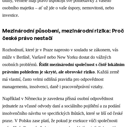
dluhy, věřitelé mají právo uspokojit své pohledávky z vašeho
osobního majetku – ať už jde o vaše úspory, nemovitosti, nebo
investice.
Mezinárodní působení, mezinárodní rizika: Proč
české právo nestačí
Rozhodnutí, které je v Praze naprosto v souladu se zákonem, vás
může v Berlíně, Varšavě nebo New Yorku dostat do vážných
osobních problémů.
Řídit mezinárodní společnost s čistě lokálním
právním pohledem je skryté, ale obrovské riziko
. Každá země
má vlastní, často velmi odlišná pravidla pro odpovědnost
managementu, insolvenci, daně i pracovněprávní vztahy.
Například v Německu je zavedena přísná osobní odpovědnost
jednatele za včasné odvody daní a sociálního pojištění a za podání
insolvenčního návrhu ve specifických lhůtách, které se liší od české
praxe. V Polsku zase platí, že pokud je exekuce vůči společnosti