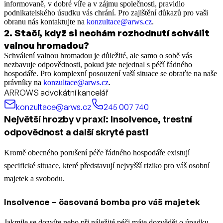
informovaně, v dobré víře a v zájmu společnosti, pravidlo
podnikatelského úsudku vás chrání. Pro zajištění důkazů pro vaši
obranu nás kontaktujte na
konzultace@arws.cz
.
2
.
Stačí, když si nechám rozhodnutí schválit
valnou hromadou?
Schválení valnou hromadou je důležité, ale samo o sobě vás
nezbavuje odpovědnosti, pokud jste nejednal s péčí řádného
hospodáře. Pro komplexní posouzení vaší situace se obraťte na naše
právníky na
konzultace@arws.cz
.
ARROWS advokátní kancelář
konzultace@arws.cz
245 007 740
Největší hrozby v praxi: Insolvence, trestní
odpovědnost a další skryté pasti
Kromě obecného porušení péče řádného hospodáře existují
specifické situace, které představují nejvyšší riziko pro váš osobní
majetek a svobodu.
Insolvence – časovaná bomba pro váš majetek
Jakmile se dozvíte nebo při náležité péči máte dozvědět o úpadku