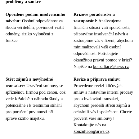
problémy a sankce
Opožděné podání insolvenčního
Krizové poradenství a
návrhu:
Osobní odpovědnost za
zastupování:
Analyzujeme
škodu věřitelům, povinnost vrátit
finanční situaci vaší společnosti,
odměny, riziko vyloučení z
připravíme insolvenční návrh a
funkce.
zastoupíme vás v řízení, abychom
minimalizovali vaši osobní
odpovědnost. Potřebujete
okamžitou právní pomoc v krizi?
Napište na
konzultace@arws.cz
.
Střet zájmů a nevýhodné
Revize a příprava smluv:
transakce:
Uzavření smlouvy se
Provedeme revizi klíčových
spřízněnou firmou pod cenou, což
smluv a nastavíme interní procesy
vede k žalobě o náhradu škody a
pro schvalování transakcí,
potenciálně i k trestnímu stíhání
abychom předešli střetu zájmů a
pro porušení povinnosti při
ochránili vás i společnost. Chcete
správě cizího majetku.
prověřit vaše smlouvy?
Kontaktujte nás na
konzultace@arws.cz
.