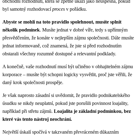
obchodní rozhodnutí, která se zpětně ukáží jako neúspěšná, pokud
byl samotný rozhodovací
proces
v pořádku.
Abyste se mohli na toto pravidlo spolehnout, musíte splnit
několik podmínek
. Musíte jednat v dobré víře, tedy s upřímným
přesvědčením, že konáte v nejlepším zájmu společnosti. Dále musíte
jednat informovaně, což znamená, že jste si před rozhodnutím
obstarali všechny rozumně dostupné a relevantní podklady.
A konečně, vaše rozhodnutí musí být učiněno v obhajitelném zájmu
korporace – musíte být schopni logicky vysvětlit, proč jste věřili, že
daný krok společnosti prospěje.
Je však naprosto zásadní si uvědomit, že pravidlo podnikatelského
úsudku se nikdy neuplatní, pokud jste porušili povinnost loajality,
například při střetu zájmů.
Loajalita je základní podmínkou, bez
které vás tento nástroj neochrání.
Největší úskalí spočívá v takzvaném převráceném důkazním