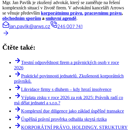
Mgr. Jan Pavlík je zkušený advokát, který se zaměřuje na řešení
komplexních situací v životě firem. V advokátní kanceláři Arrows
se věnuje především
korporátnímu právu,
pracovnímu právu
,
obchodním sporům
a
smluvní agendě
.
jan.pavlik@arws.cz
245 007 741
Čtěte také:
Trestní odpovědnost firem a právnických osob v roce
2026
Praktické povinnosti jednatelů. Zkušenosti korporátních
právníků.
Likvidace firmy s dluhem – kdy hrozí insolvence
Výplata zisku v roce 2026 za rok 2025: Právník radí co
má dělat jednatel a s.r.o.?
Komplexní due diligence jako základ úspěšné transakce
Úspěšná právní prověrka odhalila skrytá rizika
KORPORÁTNÍ PRÁVO, HOLDINGY, STRUKTURY