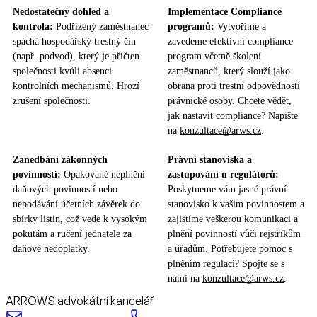
Nedostatečný dohled a
Implementace Compliance
kontrola:
Podřízený zaměstnanec
programů:
Vytvoříme a
spáchá hospodářský trestný čin
zavedeme efektivní compliance
(např. podvod), který je přičten
program včetně školení
společnosti kvůli absenci
zaměstnanců, který slouží jako
kontrolních mechanismů. Hrozí
obrana proti trestní odpovědnosti
zrušení společnosti.
právnické osoby. Chcete vědět,
jak nastavit compliance? Napište
na
konzultace@arws.cz
.
Zanedbání zákonných
Právní stanoviska a
povinností:
Opakované neplnění
zastupování u regulátorů:
daňových povinností nebo
Poskytneme vám jasné právní
nepodávání účetních závěrek do
stanovisko k vašim povinnostem a
sbírky listin, což vede k vysokým
zajistíme veškerou komunikaci a
pokutám a ručení jednatele za
plnění povinností vůči rejstříkům
daňové nedoplatky.
a úřadům. Potřebujete pomoc s
plněním regulací? Spojte se s
námi na
konzultace@arws.cz
.
ARROWS advokátní kancelář