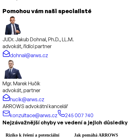
Pomohou vám naši specialisté
JUDr. Jakub Dohnal, Ph.D., LL.M.
advokát, řídící partner
dohnal@arws.cz
Mgr. Marek Hučík
advokát, partner
hucik@arws.cz
ARROWS advokátní kancelář
konzultace@arws.cz
245 007 740
Nejzávažnější chyby ve vedení a jejich důsledky
Riziko k řešení a potenciální
Jak pomáhá ARROWS