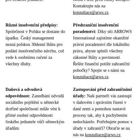
Kontaktujte nás na
konzultace@arws.cz
.
Různé insolvenční předpisy:
Přeshraniční insolvenční
Společnost v Polsku se dostane do
poradenství:
Díky síti ARROWS
úpadku. Český management
International zajistíme okamžité
nezná polskou 30denní lhůtu pro
právní poradenství dle lokálního
podání insolvenčního návrhu, což
práva, abyste splnili všechny
vede k osobnímu ručení za
zákonné lhůty a povinnosti.
všechny dluhy.
Řešíte finanční potíže zahraniční
pobočky? Spojte se s námi na
konzultace@arws.cz
.
Daňová a odvodová
Zastupování před zahraničními
odpovědnost:
Zanedbání odvodů
úřady:
Naši partneři vás zastoupí
sociálního pojištění u německé
v daňovém i správním řízení v
dceřiné společnosti může vést k
dané zemi a pomohou nastavit
přímé osobní odpovědnosti
procesy tak, aby k pochybením
českého jednatele vůči německým
nedocházelo. Potřebujete pomoc s
úřadům.
úřady v zahraničí? Obraťte se na
nás na
konzultace@arws.cz
.