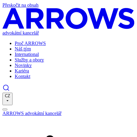
Přeskočit na obsah
advokátní kancelář
Proč ARROWS
Náš tým
International
Služby a obory
Novinky
Kariéra
Kontakt
CZ
ARROWS advokátní kancelář