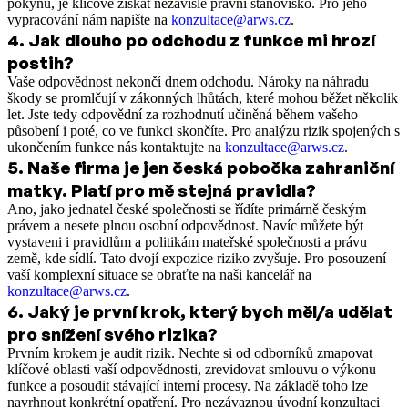
pokynu, je klíčové získat nezávislé právní stanovisko. Pro jeho
vypracování nám napište na
konzultace@arws.cz
.
4
.
Jak dlouho po odchodu z funkce mi hrozí
postih?
Vaše odpovědnost nekončí dnem odchodu. Nároky na náhradu
škody se promlčují v zákonných lhůtách, které mohou běžet několik
let. Jste tedy odpovědní za rozhodnutí učiněná během vašeho
působení i poté, co ve funkci skončíte. Pro analýzu rizik spojených s
ukončením funkce nás kontaktujte na
konzultace@arws.cz
.
5
.
Naše firma je jen česká pobočka zahraniční
matky. Platí pro mě stejná pravidla?
Ano, jako jednatel české společnosti se řídíte primárně českým
právem a nesete plnou osobní odpovědnost. Navíc můžete být
vystaveni i pravidlům a politikám mateřské společnosti a právu
země, kde sídlí. Tato dvojí expozice riziko zvyšuje. Pro posouzení
vaší komplexní situace se obraťte na naši kancelář na
konzultace@arws.cz
.
6
.
Jaký je první krok, který bych měl/a udělat
pro snížení svého rizika?
Prvním krokem je audit rizik. Nechte si od odborníků zmapovat
klíčové oblasti vaší odpovědnosti, zrevidovat smlouvu o výkonu
funkce a posoudit stávající interní procesy. Na základě toho lze
navrhnout konkrétní opatření. Pro nezávaznou úvodní konzultaci