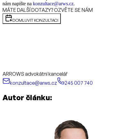
nám napište na
konzultace@arws.cz
.
MÁTE DALŠÍ DOTAZY? OZVĚTE SE NÁM
DOMLUVIT KONZULTACI
ARROWS advokátní kancelář
konzultace@arws.cz
245 007 740
Autor článku: