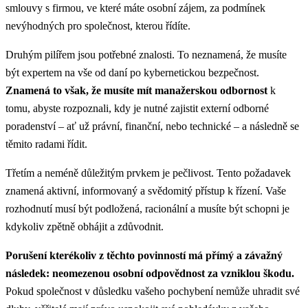
smlouvy s firmou, ve které máte osobní zájem, za podmínek
nevýhodných pro společnost, kterou řídíte.
Druhým pilířem jsou potřebné znalosti. To neznamená, že musíte
být expertem na vše od daní po kybernetickou bezpečnost.
Znamená to však, že
musíte mít manažerskou odbornost
k
tomu, abyste rozpoznali, kdy je nutné zajistit externí odborné
poradenství – ať už právní, finanční, nebo technické – a následně se
těmito radami řídit.
Třetím a neméně důležitým prvkem je pečlivost. Tento požadavek
znamená aktivní, informovaný a svědomitý přístup k řízení. Vaše
rozhodnutí musí být podložená, racionální a musíte být schopni je
kdykoliv zpětně obhájit a zdůvodnit.
Porušení kterékoliv z těchto povinností má přímý a závažný
následek: neomezenou osobní odpovědnost za vzniklou škodu.
Pokud společnost v důsledku vašeho pochybení nemůže uhradit své