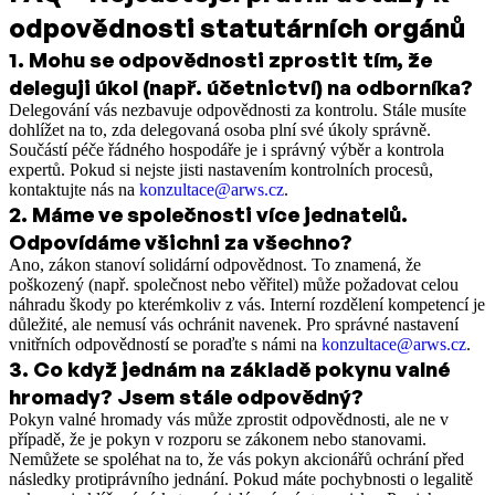
odpovědnosti statutárních orgánů
1
.
Mohu se odpovědnosti zprostit tím, že
deleguji úkol (např. účetnictví) na odborníka?
Delegování vás nezbavuje odpovědnosti za kontrolu. Stále musíte
dohlížet na to, zda delegovaná osoba plní své úkoly správně.
Součástí péče řádného hospodáře je i správný výběr a kontrola
expertů. Pokud si nejste jisti nastavením kontrolních procesů,
kontaktujte nás na
konzultace@arws.cz
.
2
.
Máme ve společnosti více jednatelů.
Odpovídáme všichni za všechno?
Ano, zákon stanoví solidární odpovědnost. To znamená, že
poškozený (např. společnost nebo věřitel) může požadovat celou
náhradu škody po kterémkoliv z vás. Interní rozdělení kompetencí je
důležité, ale nemusí vás ochránit navenek. Pro správné nastavení
vnitřních odpovědností se poraďte s námi na
konzultace@arws.cz
.
3
.
Co když jednám na základě pokynu valné
hromady? Jsem stále odpovědný?
Pokyn valné hromady vás může zprostit odpovědnosti, ale ne v
případě, že je pokyn v rozporu se zákonem nebo stanovami.
Nemůžete se spoléhat na to, že vás pokyn akcionářů ochrání před
následky protiprávního jednání. Pokud máte pochybnosti o legalitě