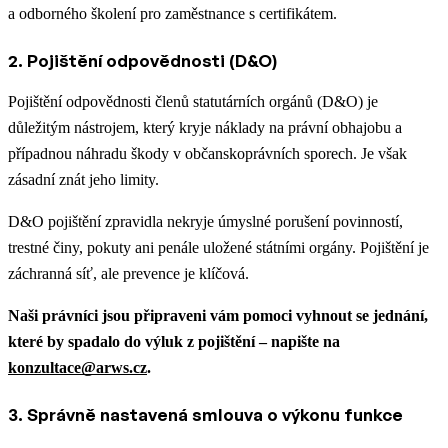
a odborného školení pro zaměstnance s certifikátem.
2. Pojištění odpovědnosti (D&O)
Pojištění odpovědnosti členů statutárních orgánů (D&O) je
důležitým nástrojem, který kryje náklady na právní obhajobu a
případnou náhradu škody v občanskoprávních sporech. Je však
zásadní znát jeho limity.
D&O pojištění zpravidla nekryje úmyslné porušení povinností,
trestné činy, pokuty ani penále uložené státními orgány. Pojištění je
záchranná síť, ale prevence je klíčová.
Naši právníci jsou připraveni vám pomoci vyhnout se jednání,
které by spadalo do výluk z pojištění – napište na
konzultace@arws.cz
.
3. Správně nastavená smlouva o výkonu funkce