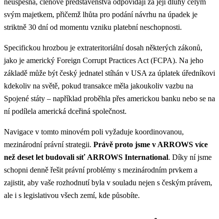
neúspěšná, členové představenstva odpovídají za její dluhy celým
svým majetkem, přičemž lhůta pro podání návrhu na úpadek je
striktně 30 dní od momentu vzniku platební neschopnosti.
Specifickou hrozbou je extrateritoriální dosah některých zákonů,
jako je americký Foreign Corrupt Practices Act (FCPA). Na jeho
základě může být český jednatel stíhán v USA za úplatek úředníkovi
kdekoliv na světě, pokud transakce měla jakoukoliv vazbu na
Spojené státy – například proběhla přes americkou banku nebo se na
ní podílela americká dceřiná společnost.
Navigace v tomto minovém poli vyžaduje koordinovanou,
mezinárodní právní strategii.
Právě proto jsme v ARROWS více
než deset let budovali síť
ARROWS International
. Díky ní jsme
schopni denně řešit právní problémy s mezinárodním prvkem a
zajistit, aby vaše rozhodnutí byla v souladu nejen s českým právem,
ale i s legislativou všech zemí, kde působíte.