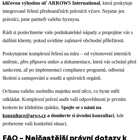
klíčovou výhodou síť
ARROWS International
, která poskytuje
integrované řešení přeshraničních právních výzev. Nejsme jen
právníci, jsme partneři vašeho byznysu.
Rádi si poslechneme vaše podnikatelské nápady a propojíme vás s
dalšími klienty, pokud uvidíme zajímavé obchodní příležitosti.
Poskytujeme komplexní řešení na míru – od vyhotovení interních
směrnic, přes přípravu smluv a dokumentace, která vás ochrání před
sankcemi, až po implementaci compliance programů, odborná
školení a zastupování u soudů a správních orgánů.
Ochrana vašeho osobního majetku není něco, co byste měli
odkládat. Komplexní právní audit vaší odpovědnosti je prvním
krokem ke klidnému spánku.
Spojte se s námi na
konzultace@arws.cz
a domluvte si úvodní konzultaci
, kde
probereme vaši konkrétní situaci.
FAQ – Nejčastější právní dotazy k