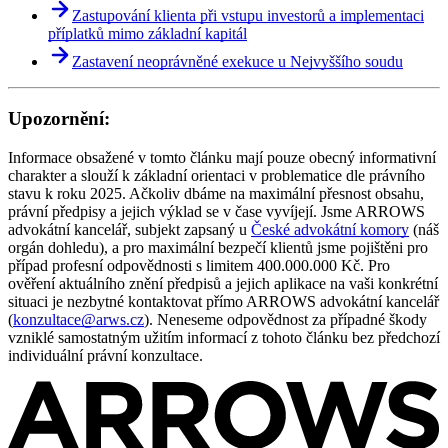
Zastupování klienta při vstupu investorů a implementaci
příplatků mimo základní kapitál
Zastavení neoprávněné exekuce u Nejvyššího soudu
Upozornění:
Informace obsažené v tomto článku mají pouze obecný informativní
charakter a slouží k základní orientaci v problematice dle právního
stavu k roku 2025. Ačkoliv dbáme na maximální přesnost obsahu,
právní předpisy a jejich výklad se v čase vyvíjejí. Jsme ARROWS
advokátní kancelář, subjekt zapsaný u
České advokátní komory
(náš
orgán dohledu), a pro maximální bezpečí klientů jsme pojištěni pro
případ profesní odpovědnosti s limitem 400.000.000 Kč. Pro
ověření aktuálního znění předpisů a jejich aplikace na vaši konkrétní
situaci je nezbytné kontaktovat přímo ARROWS advokátní kancelář
(
konzultace@arws.cz
). Neneseme odpovědnost za případné škody
vzniklé samostatným užitím informací z tohoto článku bez předchozí
individuální právní konzultace.