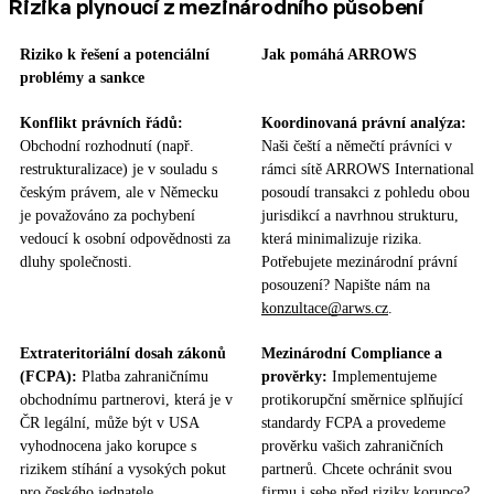
Rizika plynoucí z mezinárodního působení
Riziko k řešení a potenciální
Jak pomáhá ARROWS
problémy a sankce
Konflikt právních řádů:
Koordinovaná právní analýza:
Obchodní rozhodnutí (např.
Naši čeští a němečtí právníci v
restrukturalizace) je v souladu s
rámci sítě ARROWS International
českým právem, ale v Německu
posoudí transakci z pohledu obou
je považováno za pochybení
jurisdikcí a navrhnou strukturu,
vedoucí k osobní odpovědnosti za
která minimalizuje rizika.
dluhy společnosti.
Potřebujete mezinárodní právní
posouzení? Napište nám na
konzultace@arws.cz
.
Extrateritoriální dosah zákonů
Mezinárodní Compliance a
(FCPA):
Platba zahraničnímu
prověrky:
Implementujeme
obchodnímu partnerovi, která je v
protikorupční směrnice splňující
ČR legální, může být v USA
standardy FCPA a provedeme
vyhodnocena jako korupce s
prověrku vašich zahraničních
rizikem stíhání a vysokých pokut
partnerů. Chcete ochránit svou
pro českého jednatele.
firmu i sebe před riziky korupce?