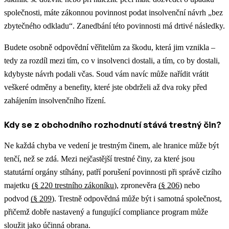
společnosti, máte zákonnou povinnost podat insolvenční návrh „bez
zbytečného odkladu“. Zanedbání této povinnosti má drtivé následky.
Budete osobně odpovědní věřitelům za škodu, která jim vznikla –
tedy za rozdíl mezi tím, co v insolvenci dostali, a tím, co by dostali,
kdybyste návrh podali včas. Soud vám navíc může nařídit vrátit
veškeré odměny a benefity, které jste obdrželi až dva roky před
zahájením insolvenčního řízení.
Kdy se z obchodního rozhodnutí stává trestný čin?
Ne každá chyba ve vedení je trestným činem, ale hranice může být
tenčí, než se zdá. Mezi nejčastější trestné činy, za které jsou
statutární orgány stíhány, patří porušení povinnosti při správě cizího
majetku
(§ 220 trestního zákoníku
), zpronevěra
(§ 206
) nebo
podvod
(§ 209
). Trestně odpovědná může být i samotná společnost,
přičemž dobře nastavený a fungující compliance program může
sloužit jako účinná obrana.