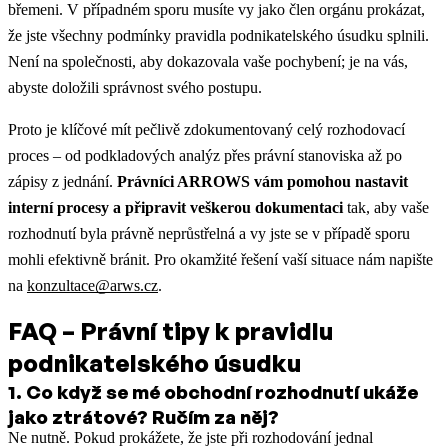
břemeni. V případném sporu musíte vy jako člen orgánu prokázat,
že jste všechny podmínky pravidla podnikatelského úsudku splnili.
Není na společnosti, aby dokazovala vaše pochybení; je na vás,
abyste doložili správnost svého postupu.
Proto je klíčové mít pečlivě zdokumentovaný celý rozhodovací
proces – od podkladových analýz přes právní stanoviska až po
zápisy z jednání.
Právníci ARROWS vám pomohou nastavit
interní procesy a připravit veškerou dokumentaci
tak, aby vaše
rozhodnutí byla právně neprůstřelná a vy jste se v případě sporu
mohli efektivně bránit. Pro okamžité řešení vaší situace nám napište
na
konzultace@arws.cz
.
FAQ – Právní tipy k pravidlu
podnikatelského úsudku
1
.
Co když se mé obchodní rozhodnutí ukáže
jako ztrátové? Ručím za něj?
Ne nutně. Pokud prokážete, že jste při rozhodování jednal