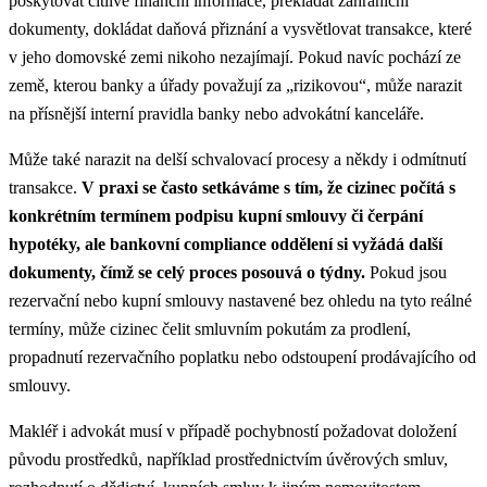
poskytovat citlivé finanční informace, překládat zahraniční
dokumenty, dokládat daňová přiznání a vysvětlovat transakce, které
v jeho domovské zemi nikoho nezajímají. Pokud navíc pochází ze
země, kterou banky a úřady považují za „rizikovou“, může narazit
na přísnější interní pravidla banky nebo advokátní kanceláře.
Může také narazit na delší schvalovací procesy a někdy i odmítnutí
transakce.
V praxi se často setkáváme s tím, že cizinec počítá s
konkrétním termínem podpisu kupní smlouvy či čerpání
hypotéky, ale bankovní compliance oddělení si vyžádá další
dokumenty, čímž se celý proces posouvá o týdny.
Pokud jsou
rezervační nebo kupní smlouvy nastavené bez ohledu na tyto reálné
termíny, může cizinec čelit smluvním pokutám za prodlení,
propadnutí rezervačního poplatku nebo odstoupení prodávajícího od
smlouvy.
Makléř i advokát musí v případě pochybností požadovat doložení
původu prostředků, například prostřednictvím úvěrových smluv,