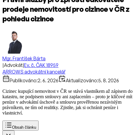
prodeje nemovitostí pro cizince v ČR z
pohledu cizince
Mgr. František Bárta
|
Advokát
|
Ev. č. ČAK 18959
ARROWS advokátní kancelář
Publikováno:
2. 6. 2026
Aktualizováno:
5. 8. 2026
Cizinec kupující nemovitost v ČR se stává vlastníkem až zápisem do
katastru, ne podpisem smlouvy ani zaplacením – proto je klíčové mít
peníze v advokátní úschově a smlouvu prověřenou nezávislým
právníkem, ne tím od realitky. Zjistíte, jak si ochránit peníze i
vlastnictví.
Obsah článku