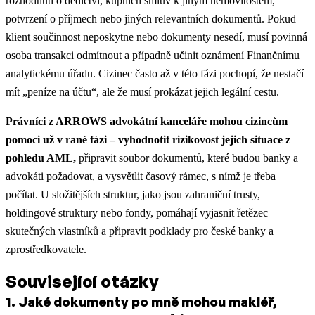
rozhodnutí o dědictví, kupních smluv k jiným nemovitostem,
potvrzení o příjmech nebo jiných relevantních dokumentů. Pokud
klient součinnost neposkytne nebo dokumenty nesedí, musí povinná
osoba transakci odmítnout a případně učinit oznámení Finančnímu
analytickému úřadu. Cizinec často až v této fázi pochopí, že nestačí
mít „peníze na účtu“, ale že musí prokázat jejich legální cestu.
Právníci z ARROWS advokátní kanceláře mohou cizincům
pomoci už v rané fázi – vyhodnotit rizikovost jejich situace z
pohledu AML,
připravit soubor dokumentů, které budou banky a
advokáti požadovat, a vysvětlit časový rámec, s nímž je třeba
počítat. U složitějších struktur, jako jsou zahraniční trusty,
holdingové struktury nebo fondy, pomáhají vyjasnit řetězec
skutečných vlastníků a připravit podklady pro české banky a
zprostředkovatele.
Související otázky
1
.
Jaké dokumenty po mně mohou makléř,