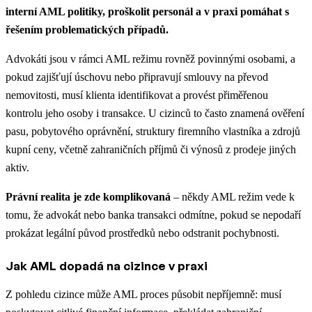
interní AML politiky, proškolit personál a v praxi pomáhat s
řešením problematických případů.
Advokáti jsou v rámci AML režimu rovněž povinnými osobami, a
pokud zajišťují úschovu nebo připravují smlouvy na převod
nemovitosti, musí klienta identifikovat a provést přiměřenou
kontrolu jeho osoby i transakce. U cizinců to často znamená ověření
pasu, pobytového oprávnění, struktury firemního vlastníka a zdrojů
kupní ceny, včetně zahraničních příjmů či výnosů z prodeje jiných
aktiv.
Právní realita je zde komplikovaná
– někdy AML režim vede k
tomu, že advokát nebo banka transakci odmítne, pokud se nepodaří
prokázat legální původ prostředků nebo odstranit pochybnosti.
Jak AML dopadá na cizince v praxi
Z pohledu cizince může AML proces působit nepříjemně: musí