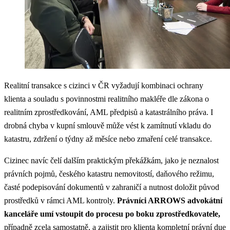
Realitní transakce s cizinci v ČR vyžadují kombinaci ochrany
klienta a souladu s povinnostmi realitního makléře dle zákona o
realitním zprostředkování, AML předpisů a katastrálního práva. I
drobná chyba v kupní smlouvě může vést k zamítnutí vkladu do
katastru, zdržení o týdny až měsíce nebo zmaření celé transakce.
Cizinec navíc čelí dalším praktickým překážkám, jako je neznalost
právních pojmů, českého katastru nemovitostí, daňového režimu,
časté podepisování dokumentů v zahraničí a nutnost doložit původ
prostředků v rámci AML kontroly.
Právníci ARROWS advokátní
kanceláře umí vstoupit do procesu po boku zprostředkovatele,
případně zcela samostatně, a zajistit pro klienta kompletní právní due