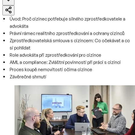
Úvod: Proč cizinec potřebuje silného zprostředkovatele a
advokáta
Právní rámec realitního zprostředkování a ochrany cizinců
Zprostředkovatelská smlouva s cizincem: Co očekávat a co
si pohlídat
Role advokáta při zprostředkování pro cizince
AML a compliance: Zvláštní povinnosti při práci s cizinci
Proces koupě nemovitosti očima cizince
Závěrečné shrnutí