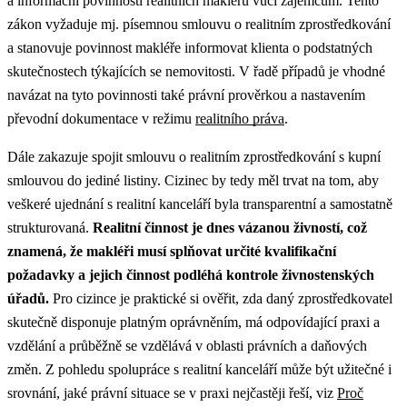
a informační povinnosti realitních makléřů vůči zájemcům. Tento
zákon vyžaduje mj. písemnou smlouvu o realitním zprostředkování
a stanovuje povinnost makléře informovat klienta o podstatných
skutečnostech týkajících se nemovitosti.
V řadě případů je vhodné
navázat na tyto povinnosti také právní prověrkou a nastavením
převodní dokumentace v režimu
realitního práva
.
Dále zakazuje spojit smlouvu o realitním zprostředkování s kupní
smlouvou do jediné listiny. Cizinec by tedy měl trvat na tom, aby
veškeré ujednání s realitní kanceláří byla transparentní a samostatně
strukturovaná.
Realitní činnost je dnes vázanou živností, což
znamená, že makléři musí splňovat určité kvalifikační
požadavky a jejich činnost podléhá kontrole živnostenských
úřadů.
Pro cizince je praktické si ověřit, zda daný zprostředkovatel
skutečně disponuje platným oprávněním, má odpovídající praxi a
vzdělání a průběžně se vzdělává v oblasti právních a daňových
změn.
Z pohledu spolupráce s realitní kanceláří může být užitečné i
srovnání, jaké právní situace se v praxi nejčastěji řeší, viz
Proč