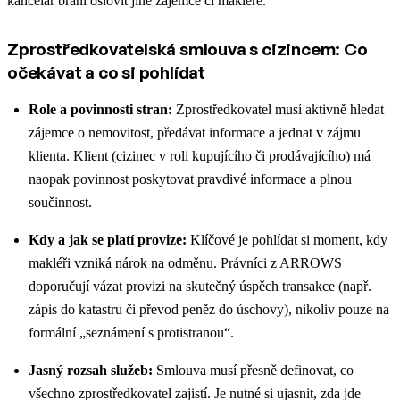
kancelář brání oslovit jiné zájemce či makléře.
Zprostředkovatelská smlouva s cizincem: Co
očekávat a co si pohlídat
Role a povinnosti stran:
Zprostředkovatel musí aktivně hledat
zájemce o nemovitost, předávat informace a jednat v zájmu
klienta. Klient (cizinec v roli kupujícího či prodávajícího) má
naopak povinnost poskytovat pravdivé informace a plnou
součinnost.
Kdy a jak se platí provize:
Klíčové je pohlídat si moment, kdy
makléři vzniká nárok na odměnu. Právníci z ARROWS
doporučují vázat provizi na skutečný úspěch transakce (např.
zápis do katastru či převod peněz do úschovy), nikoliv pouze na
formální „seznámení s protistranou“.
Jasný rozsah služeb:
Smlouva musí přesně definovat, co
všechno zprostředkovatel zajistí. Je nutné si ujasnit, zda jde