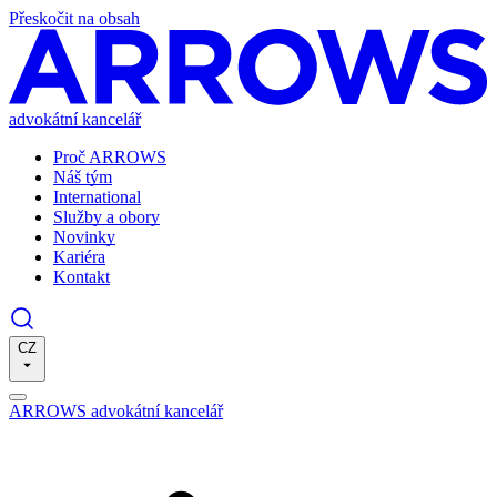
Přeskočit na obsah
advokátní kancelář
Proč ARROWS
Náš tým
International
Služby a obory
Novinky
Kariéra
Kontakt
CZ
ARROWS advokátní kancelář