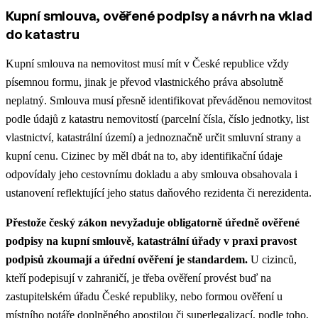
Kupní smlouva, ověřené podpisy a návrh na vklad
do katastru
Kupní smlouva na nemovitost musí mít v České republice vždy
písemnou formu, jinak je převod vlastnického práva absolutně
neplatný. Smlouva musí přesně identifikovat převáděnou nemovitost
podle údajů z katastru nemovitostí (parcelní čísla, číslo jednotky, list
vlastnictví, katastrální území) a jednoznačně určit smluvní strany a
kupní cenu. Cizinec by měl dbát na to, aby identifikační údaje
odpovídaly jeho cestovnímu dokladu a aby smlouva obsahovala i
ustanovení reflektující jeho status daňového rezidenta či nerezidenta.
Přestože český zákon nevyžaduje obligatorně úředně ověřené
podpisy na kupní smlouvě, katastrální úřady v praxi pravost
podpisů zkoumají a úřední ověření je standardem.
U cizinců,
kteří podepisují v zahraničí, je třeba ověření provést buď na
zastupitelském úřadu České republiky, nebo formou ověření u
místního notáře doplněného apostilou či superlegalizací, podle toho,