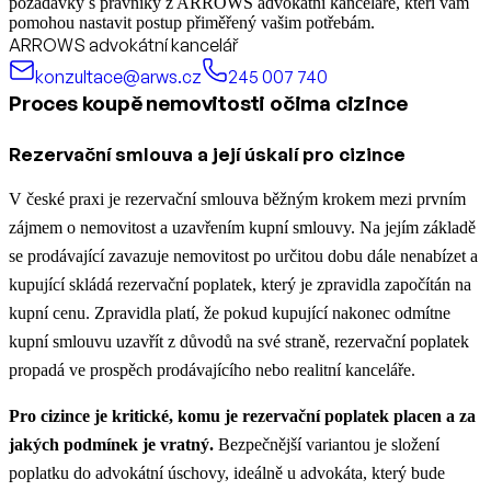
požadavky s právníky z ARROWS advokátní kanceláře, kteří vám
pomohou nastavit postup přiměřený vašim potřebám.
ARROWS advokátní kancelář
konzultace@arws.cz
245 007 740
Proces koupě nemovitosti očima cizince
Rezervační smlouva a její úskalí pro cizince
V české praxi je rezervační smlouva běžným krokem mezi prvním
zájmem o nemovitost a uzavřením kupní smlouvy. Na jejím základě
se prodávající zavazuje nemovitost po určitou dobu dále nenabízet a
kupující skládá rezervační poplatek, který je zpravidla započítán na
kupní cenu. Zpravidla platí, že pokud kupující nakonec odmítne
kupní smlouvu uzavřít z důvodů na své straně, rezervační poplatek
propadá ve prospěch prodávajícího nebo realitní kanceláře.
Pro cizince je kritické, komu je rezervační poplatek placen a za
jakých podmínek je vratný.
Bezpečnější variantou je složení
poplatku do advokátní úschovy, ideálně u advokáta, který bude