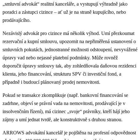
„smluvní advokát“ realitní kanceláře, a vystupují výhradně jako
poradci a zástupci cizince – ať už je na straně kupujícího, nebo
prodávajícího.
Nezávislý advokát pro cizince má několik výhod. Umí přezkoumat
rezervační a kupní smlouvu, upozornit na nepřiměřená ustanovení o
smluvních pokutách, jednostranné možnosti odstoupení, nevyvážené
úpravy vad nebo nejasné platební podmínky. Může rovněž
doporučit úpravy smlouvy tak, aby zohledňovala daňovou rezidenci
klienta, jeho financování, strukturu SPV či investiční fond, a
případně i budoucí plánovaný prodej nemovitosti.
Pokud se transakce zkomplikuje (např. bankovní financování se
zadrhne, objeví se právní vada na nemovitosti, prodávající je v
insolvenčním řízení), má cizinec „svoje“ právníky, kteří hájí jeho
zájmy a umí jednat tvrdě, ale konstruktivně s druhou stranou.
ARROWS advokátní kancelář je pojištěna na profesní odpovědnost