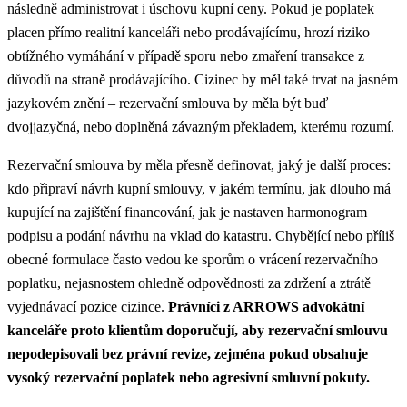
následně administrovat i úschovu kupní ceny. Pokud je poplatek
placen přímo realitní kanceláři nebo prodávajícímu, hrozí riziko
obtížného vymáhání v případě sporu nebo zmaření transakce z
důvodů na straně prodávajícího. Cizinec by měl také trvat na jasném
jazykovém znění – rezervační smlouva by měla být buď
dvojjazyčná, nebo doplněná závazným překladem, kterému rozumí.
Rezervační smlouva by měla přesně definovat, jaký je další proces:
kdo připraví návrh kupní smlouvy, v jakém termínu, jak dlouho má
kupující na zajištění financování, jak je nastaven harmonogram
podpisu a podání návrhu na vklad do katastru. Chybějící nebo příliš
obecné formulace často vedou ke sporům o vrácení rezervačního
poplatku, nejasnostem ohledně odpovědnosti za zdržení a ztrátě
vyjednávací pozice cizince.
Právníci z ARROWS advokátní
kanceláře proto klientům doporučují, aby rezervační smlouvu
nepodepisovali bez právní revize, zejména pokud obsahuje
vysoký rezervační poplatek nebo agresivní smluvní pokuty.