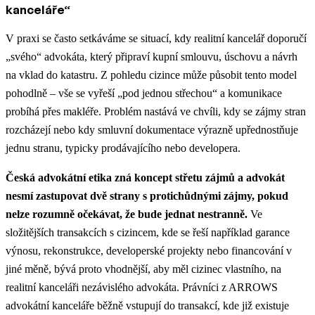
kanceláře“
V praxi se často setkáváme se situací, kdy realitní kancelář doporučí
„svého“ advokáta, který připraví kupní smlouvu, úschovu a návrh
na vklad do katastru. Z pohledu cizince může působit tento model
pohodlně – vše se vyřeší „pod jednou střechou“ a komunikace
probíhá přes makléře. Problém nastává ve chvíli, kdy se zájmy stran
rozcházejí nebo kdy smluvní dokumentace výrazně upřednostňuje
jednu stranu, typicky prodávajícího nebo developera.
Česká advokátní etika zná koncept střetu zájmů a advokát
nesmí zastupovat dvě strany s protichůdnými zájmy, pokud
nelze rozumně očekávat, že bude jednat nestranně.
Ve
složitějších transakcích s cizincem, kde se řeší například garance
výnosu, rekonstrukce, developerské projekty nebo financování v
jiné měně, bývá proto vhodnější, aby měl cizinec vlastního, na
realitní kanceláři nezávislého advokáta. Právníci z ARROWS
advokátní kanceláře běžně vstupují do transakcí, kde již existuje