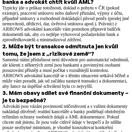
banka a advokát chtít kvůli AML?
Typicky jde o průkaz totožnosti, doklad o pobytu v ČR (pokud
existuje), pracovní smlouvu nebo daňové přiznání, výpisy z účtu,
případně smlouvy a rozhodnutí dokládající původ peněz (prodej jiné
nemovitosti, dědictví, dar, úvěrová smlouva apod.). Právníci z
ARROWS advokátní kanceláře vám pomohou připravit balíček
dokumentů tak, aby co nejlépe vyhovoval požadavkům bank a
zprostředkovatelů a minimalizoval zdržení.
2
.
Může být transakce odmítnuta jen kvůli
tomu, že jsem z „rizikové země“?
Samotná státní příslušnost není důvodem pro automatické odmítnutí,
ale klienti z některých zemí jsou bankami a povinnými osobami
posuzováni přísněji a musí počítat s rozsáhlejší kontrolou.
ARROWS advokátní kancelář se s těmito situacemi setkává běžně a
může vám poradit, jak od začátku nastavit transakci a dokumentaci,
aby šance na úspěšné schválení byla co nejvyšší.
3
.
Mám obavy sdílet své finanční dokumenty –
je to bezpečné?
Advokáti jsou vázáni povinností mlčenlivosti a s vašimi dokumenty
nakládají důvěrně; realitní kanceláře a banky podléhají obdobným
režimům ochrany osobních údajů a AML dokumentace. Pokud
chcete mít jistotu, že jsou vaše citlivé údaje v bezpečí a že sdílíte
pouze nezbytné minimum, je vhodné konzultovat konkrétní