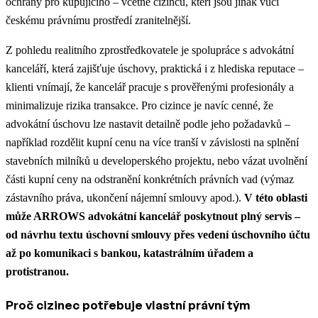
ochrany pro kupujícího – včetně cizinců, kteří jsou jinak vůči
českému právnímu prostředí zranitelnější.
Z pohledu realitního zprostředkovatele je spolupráce s advokátní
kanceláří, která zajišťuje úschovy, praktická i z hlediska reputace –
klienti vnímají, že kancelář pracuje s prověřenými profesionály a
minimalizuje rizika transakce. Pro cizince je navíc cenné, že
advokátní úschovu lze nastavit detailně podle jeho požadavků –
například rozdělit kupní cenu na více tranší v závislosti na splnění
stavebních milníků u developerského projektu, nebo vázat uvolnění
části kupní ceny na odstranění konkrétních právních vad (výmaz
zástavního práva, ukončení nájemní smlouvy apod.).
V této oblasti
může ARROWS advokátní kancelář poskytnout plný servis –
od návrhu textu úschovní smlouvy přes vedení úschovního účtu
až po komunikaci s bankou, katastrálním úřadem a
protistranou.
Proč cizinec potřebuje vlastní právní tým