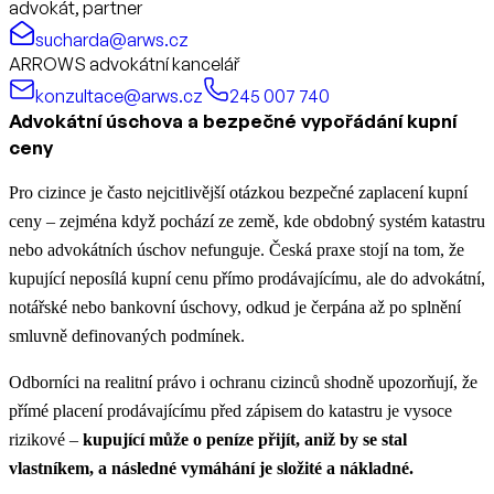
advokát, partner
sucharda@arws.cz
ARROWS advokátní kancelář
konzultace@arws.cz
245 007 740
Advokátní úschova a bezpečné vypořádání kupní
ceny
Pro cizince je často nejcitlivější otázkou bezpečné zaplacení kupní
ceny – zejména když pochází ze země, kde obdobný systém katastru
nebo advokátních úschov nefunguje. Česká praxe stojí na tom, že
kupující neposílá kupní cenu přímo prodávajícímu, ale do advokátní,
notářské nebo bankovní úschovy, odkud je čerpána až po splnění
smluvně definovaných podmínek.
Odborníci na realitní právo i ochranu cizinců shodně upozorňují, že
přímé placení prodávajícímu před zápisem do katastru je vysoce
rizikové –
kupující může o peníze přijít, aniž by se stal
vlastníkem, a následné vymáhání je složité a nákladné.