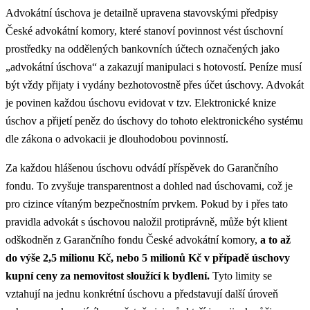
Advokátní úschova je detailně upravena stavovskými předpisy
České advokátní komory, které stanoví povinnost vést úschovní
prostředky na oddělených bankovních účtech označených jako
„advokátní úschova“ a zakazují manipulaci s hotovostí. Peníze musí
být vždy přijaty i vydány bezhotovostně přes účet úschovy. Advokát
je povinen každou úschovu evidovat v tzv. Elektronické knize
úschov a přijetí peněz do úschovy do tohoto elektronického systému
dle zákona o advokacii je dlouhodobou povinností.
Za každou hlášenou úschovu odvádí příspěvek do Garančního
fondu. To zvyšuje transparentnost a dohled nad úschovami, což je
pro cizince vítaným bezpečnostním prvkem. Pokud by i přes tato
pravidla advokát s úschovou naložil protiprávně, může být klient
odškodněn z Garančního fondu České advokátní komory,
a to až
do výše 2,5 milionu Kč, nebo 5 milionů Kč v případě úschovy
kupní ceny za nemovitost sloužící k bydlení.
Tyto limity se
vztahují na jednu konkrétní úschovu a představují další úroveň