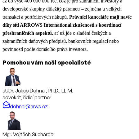
až do výše 400 000 000 Kč, což je pro zahraniční investory a
developerské skupiny důležitý parametr – zejména u velkých
transakcí a portfoliových nákupů.
Právníci kanceláře mají navíc
díky síti ARROWS International zkušenosti s koordinací
přeshraničních aspektů,
ať už jde o sladění českých a
zahraničních daňových předpisů, bankovních regulací nebo
povinností podle domácího práva investora.
Pomohou vám naši specialisté
JUDr. Jakub Dohnal, Ph.D., LL.M.
advokát, řídící partner
dohnal@arws.cz
Mgr. Vojtěch Sucharda