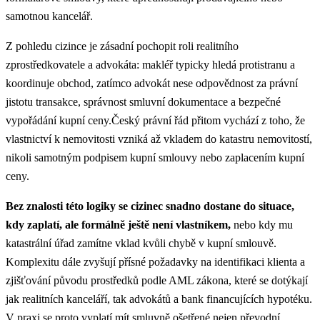
samotnou kancelář.
Z pohledu cizince je zásadní pochopit roli realitního
zprostředkovatele a advokáta: makléř typicky hledá protistranu a
koordinuje obchod, zatímco advokát nese odpovědnost za právní
jistotu transakce, správnost smluvní dokumentace a bezpečné
vypořádání kupní ceny.Český právní řád přitom vychází z toho, že
vlastnictví k nemovitosti vzniká až vkladem do katastru nemovitostí,
nikoli samotným podpisem kupní smlouvy nebo zaplacením kupní
ceny.
Bez znalosti této logiky se cizinec snadno dostane do situace,
kdy zaplatí, ale formálně ještě není vlastníkem,
nebo kdy mu
katastrální úřad zamítne vklad kvůli chybě v kupní smlouvě.
Komplexitu dále zvyšují přísné požadavky na identifikaci klienta a
zjišťování původu prostředků podle AML zákona, které se dotýkají
jak realitních kanceláří, tak advokátů a bank financujících hypotéku.
V praxi se proto vyplatí mít smluvně ošetřené nejen převodní