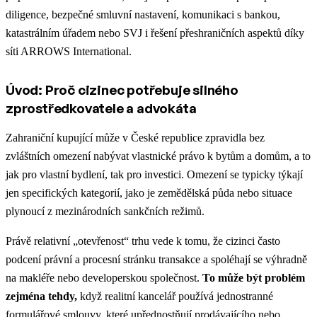
diligence, bezpečné smluvní nastavení, komunikaci s bankou,
katastrálním úřadem nebo SVJ i řešení přeshraničních aspektů díky
síti ARROWS International.
Úvod: Proč cizinec potřebuje silného
zprostředkovatele a advokáta
Zahraniční kupující může v České republice zpravidla bez
zvláštních omezení nabývat vlastnické právo k bytům a domům, a to
jak pro vlastní bydlení, tak pro investici. Omezení se typicky týkají
jen specifických kategorií, jako je zemědělská půda nebo situace
plynoucí z mezinárodních sankčních režimů.
Právě relativní „otevřenost“ trhu vede k tomu, že cizinci často
podcení právní a procesní stránku transakce a spoléhají se výhradně
na makléře nebo developerskou společnost.
To může být problém
zejména tehdy,
když realitní kancelář používá jednostranné
formulářové smlouvy, které upřednostňují prodávajícího nebo