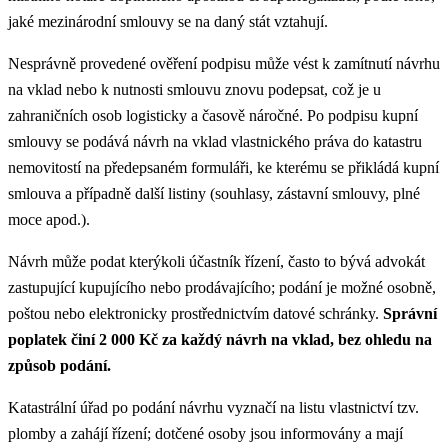
jaké mezinárodní smlouvy se na daný stát vztahují.
Nesprávně provedené ověření podpisu může vést k zamítnutí návrhu
na vklad nebo k nutnosti smlouvu znovu podepsat, což je u
zahraničních osob logisticky a časově náročné. Po podpisu kupní
smlouvy se podává návrh na vklad vlastnického práva do katastru
nemovitostí na předepsaném formuláři, ke kterému se přikládá kupní
smlouva a případně další listiny (souhlasy, zástavní smlouvy, plné
moce apod.).
Návrh může podat kterýkoli účastník řízení, často to bývá advokát
zastupující kupujícího nebo prodávajícího; podání je možné osobně,
poštou nebo elektronicky prostřednictvím datové schránky.
Správní
poplatek činí 2 000 Kč za každý návrh na vklad, bez ohledu na
způsob podání.
Katastrální úřad po podání návrhu vyznačí na listu vlastnictví tzv.
plomby a zahájí řízení; dotčené osoby jsou informovány a mají