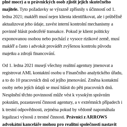
plné moce) a u právnických osob zjistit jejich skutečného
majitele.
Tyto požadavky se výrazně zpřísnily s účinností od 1.
ledna 2021; makléři musí nejen klienta identifikovat, ale i průběžně
aktualizovat jeho údaje, zavést interní kontrolní mechanismy a
povinně hlásit podezřelé transakce. Pokud je klient politicky
exponovanou osobou nebo pochází z vysoce rizikové země, musí
makléř a často i advokát provádět zvýšenou kontrolu původu
majetku a zdrojů financování.
Od 1. ledna 2021 musejí všechny realitní agentury jmenovat a
registrovat AML kontaktní osobu u Finančního analytického úřadu,
a to do 10 pracovních dnů od jejího jmenování. Změna kontaktní
osoby nebo jejích údajů se musí hlásit do pěti pracovních dnů.
Nesplnění těchto povinností může vést k vysokým správním
pokutám, pozastavení činnosti agentury, a v extrémních případech i
k trestní odpovědnosti, zejména pokud by vědomě napomáhala
legalizaci výnosů z trestné činnosti.
Právníci z ARROWS
advokátní kanceláře mohou pro realitní společnosti nastavit