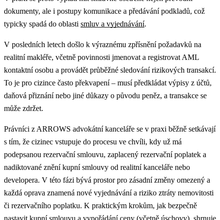
dokumenty, ale i postupy komunikace a předávání podkladů, což
typicky spadá do oblasti
smluv a vyjednávání
.
V posledních letech došlo k výraznému zpřísnění požadavků na
realitní makléře, včetně povinnosti jmenovat a registrovat AML
kontaktní osobu a provádět průběžné sledování rizikových transakcí.
To je pro cizince často překvapení – musí předkládat výpisy z účtů,
daňová přiznání nebo jiné důkazy o původu peněz, a transakce se
může zdržet.
Právníci z ARROWS advokátní kanceláře se v praxi běžně setkávají
s tím, že cizinec vstupuje do procesu ve chvíli, kdy už má
podepsanou rezervační smlouvu, zaplacený rezervační poplatek a
nadiktované znění kupní smlouvy od realitní kanceláře nebo
developera. V této fázi bývá prostor pro zásadní změny omezený a
každá oprava znamená nové vyjednávání a riziko ztráty nemovitosti
či rezervačního poplatku.
K praktickým krokům, jak bezpečně
nastavit kupní smlouvu a vypořádání ceny (včetně úschovy), shrnuje