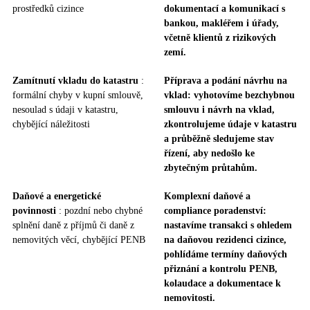
prostředků cizince
dokumentací a komunikací s
bankou, makléřem i úřady,
včetně klientů z rizikových
zemí.
Zamítnutí vkladu do katastru
:
Příprava a podání návrhu na
formální chyby v kupní smlouvě,
vklad: vyhotovíme bezchybnou
nesoulad s údaji v katastru,
smlouvu i návrh na vklad,
chybějící náležitosti
zkontrolujeme údaje v katastru
a průběžně sledujeme stav
řízení, aby nedošlo ke
zbytečným průtahům.
Daňové a energetické
Komplexní daňové a
povinnosti
: pozdní nebo chybné
compliance poradenství:
splnění daně z příjmů či daně z
nastavíme transakci s ohledem
nemovitých věcí, chybějící PENB
na daňovou rezidenci cizince,
pohlídáme termíny daňových
přiznání a kontrolu PENB,
kolaudace a dokumentace k
nemovitosti.