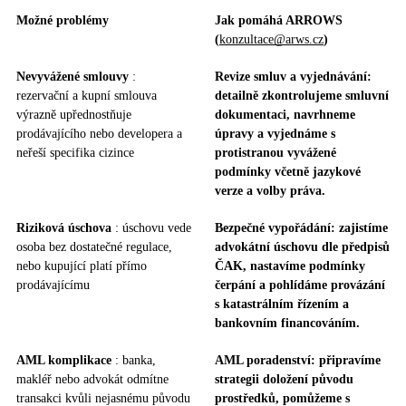
Možné problémy
Jak pomáhá ARROWS
(
konzultace@arws.cz
)
Nevyvážené smlouvy
:
Revize smluv a vyjednávání:
rezervační a kupní smlouva
detailně zkontrolujeme smluvní
výrazně upřednostňuje
dokumentaci, navrhneme
prodávajícího nebo developera a
úpravy a vyjednáme s
neřeší specifika cizince
protistranou vyvážené
podmínky včetně jazykové
verze a volby práva.
Riziková úschova
: úschovu vede
Bezpečné vypořádání: zajistíme
osoba bez dostatečné regulace,
advokátní úschovu dle předpisů
nebo kupující platí přímo
ČAK, nastavíme podmínky
prodávajícímu
čerpání a pohlídáme provázání
s katastrálním řízením a
bankovním financováním.
AML komplikace
: banka,
AML poradenství: připravíme
makléř nebo advokát odmítne
strategii doložení původu
transakci kvůli nejasnému původu
prostředků, pomůžeme s