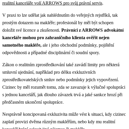
realitní kanceláře volí ARROWS pro svůj právní servis
.
V praxi to lze udělat jak nahlédnutím do veřejných rejstříků, tak
prostým dotazem na makléře; profesionál by měl být schopen
doložit své licence a zkušenosti.
Právníci z ARROWS advokátní
kanceláře mohou pro zahraničního klienta ověřit nejen
samotného makléře,
ale i jeho obchodní podmínky, pojištění
odpovědnosti a případné disciplinární či soudní spory.
Zákon o realitním zprostředkování také zavádí limity pro některá
smluvní ujednání, například pro délku exkluzivních
zprostředkovatelských smluv nebo podmínky jejich vypovězení.
Cizinec by měl rozumět tomu, zda se zavazuje k výlučné spolupráci
s jednou kanceláří, jak dlouho závazek trvá a jaké sankce hrozí při
předčasném ukončení spolupráce.
Nesprávně koncipovaná exkluzivita může vést k situaci, kdy cizinec
zaplatí provizi dvěma různým makléřům, nebo kdy mu realitní