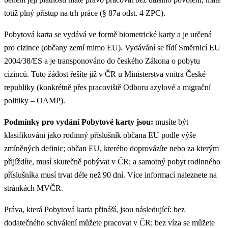
totiž plný přístup na trh práce (§ 87a odst. 4 ZPC).
Pobytová karta se vydává ve formě biometrické karty a je určená
pro cizince (občany zemí mimo EU). Vydávání se řídí Směrnicí EU
2004/38/ES a je transponováno do českého Zákona o pobytu
cizinců. Tuto žádost řešíte již v ČR u Ministerstva vnitra České
republiky (konkrétně přes pracoviště Odboru azylové a migrační
politiky – OAMP).
Podmínky pro vydání Pobytové karty jsou:
musíte být
klasifikováni jako rodinný příslušník občana EU podle výše
zmíněných definic; občan EU, kterého doprovázíte nebo za kterým
přijíždíte, musí skutečně pobývat v ČR; a samotný pobyt rodinného
příslušníka musí trvat déle než 90 dní. Více informací naleznete na
stránkách MVČR.
Práva, která Pobytová karta přináší, jsou následující: bez
dodatečného schválení můžete pracovat v ČR; bez víza se můžete