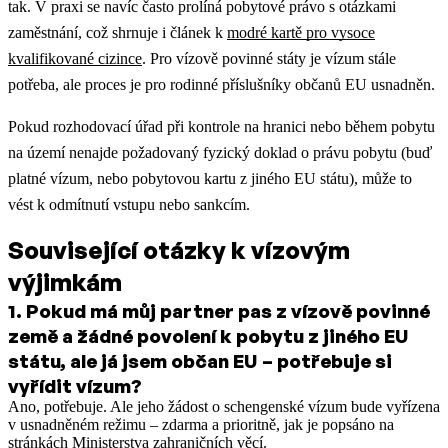
tak.
V praxi se navíc často prolíná pobytové právo s otázkami
zaměstnání, což shrnuje i článek k
modré kartě pro vysoce
kvalifikované cizince
.
Pro vízově povinné státy je vízum stále
potřeba, ale proces je pro rodinné příslušníky občanů EU usnadněn.
Pokud rozhodovací úřad při kontrole na hranici nebo během pobytu
na území nenajde požadovaný fyzický doklad o právu pobytu (buď
platné vízum, nebo pobytovou kartu z jiného EU státu), může to
vést k odmítnutí vstupu nebo sankcím.
Související otázky k vízovým
výjimkám
1
.
Pokud má můj partner pas z vízově povinné
země a žádné povolení k pobytu z jiného EU
státu, ale já jsem občan EU – potřebuje si
vyřídit vízum?
Ano, potřebuje. Ale jeho žádost o schengenské vízum bude vyřízena
v usnadněném režimu – zdarma a prioritně, jak je popsáno na
stránkách Ministerstva zahraničních věcí.