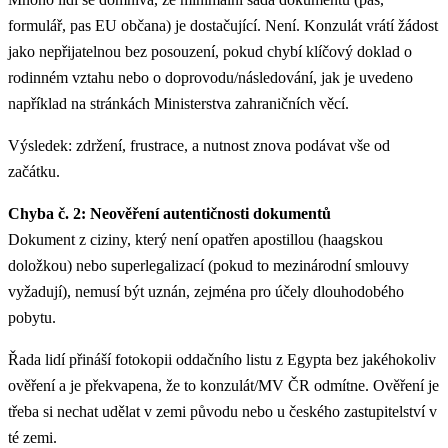
formulář, pas EU občana) je dostačující. Není. Konzulát vrátí žádost
jako nepřijatelnou bez posouzení, pokud chybí klíčový doklad o
rodinném vztahu nebo o doprovodu/následování, jak je uvedeno
například na stránkách Ministerstva zahraničních věcí.
Výsledek: zdržení, frustrace, a nutnost znova podávat vše od
začátku.
Chyba č. 2: Neověření autentičnosti dokumentů
Dokument z ciziny, který není opatřen apostillou (haagskou
doložkou) nebo superlegalizací (pokud to mezinárodní smlouvy
vyžadují), nemusí být uznán, zejména pro účely dlouhodobého
pobytu.
Řada lidí přináší fotokopii oddačního listu z Egypta bez jakéhokoliv
ověření a je překvapena, že to konzulát/MV ČR odmítne. Ověření je
třeba si nechat udělat v zemi původu nebo u českého zastupitelství v
té zemi.