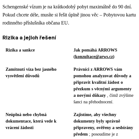
Schengenské vízum je na krátkodobý pobyt maximálně do 90 dní.
Pokud chcete déle, musíte si řešit úplně jinou věc – Pobytovou kartu
rodinného příslušníka občana EU.
Rizika a jejich řešení
Rizika a sankce
Jak pomáhá ARROWS
(
konzultace@arws.cz
)
Zamítnutí víza bez jasného
Právníci z ARROWS vám
vysvětlení důvodů
pomohou analyzovat důvody a
připravit kvalitní žádost o
přezkum s věcnými argumenty
a novými důkazy
, čímž zvýšíme
šanci na přehodnocení.
Neúplná nebo chybná
Zajistíme, aby všechny
dokumentace, která vede k
dokumenty byly správně
vrácení žádosti
připraveny, ověřeny a sesbírány
předem
; posoudíme je z