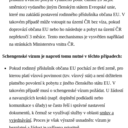
směrnice) vydaného jiným členským státem Evropské unie,
které mu zakládá postavení rodinného příslušníka občana EU. V
takovém případě může vstoupit na území ČR bez víza, pokud
doprovází občana EU nebo ho následuje a pobyt na území ČR
nepřekročí 3 měsíce. Tento mechanismus je vysvětlen například
na stránkách Ministerstva vnitra ČR.
Schengenské vízum je naproti tomu nutné v těchto případech:
Pokud rodinný příslušník občana EU pochází ze třetí země, pro
kterou platí vízová povinnost (tzv. vízový stát) a není držitelem
platného povolení k pobytu z jiného členského státu EU. V
takovém případě musí o schengenské vízum požádat.
U žádostí
a navazujících kroků (např. doplnění podkladů nebo
komunikace s úřady) se často řeší i správné nastavení
dokumentů, k čemuž se využívají služby v oblasti
smluv a
vyjednávání
.
Proces je však výrazně usnadněn: vízum je
bezplatné a žádost je vyřízena prioritně.