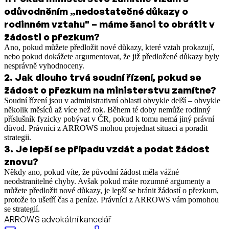
odůvodněním „nedostatečné důkazy o
rodinném vztahu" – máme šanci to obrátit v
žádosti o přezkum?
Ano, pokud můžete předložit nové důkazy, které vztah prokazují,
nebo pokud dokážete argumentovat, že již předložené důkazy byly
nesprávně vyhodnoceny.
2
.
Jak dlouho trvá soudní řízení, pokud se
žádost o přezkum na ministerstvu zamítne?
Soudní řízení jsou v administrativní oblasti obvykle delší – obvykle
několik měsíců až více než rok. Během té doby nemůže rodinný
příslušník fyzicky pobývat v ČR, pokud k tomu nemá jiný právní
důvod. Právníci z ARROWS mohou projednat situaci a poradit
strategii.
3
.
Je lepší se případu vzdát a podat žádost
znovu?
Někdy ano, pokud víte, že původní žádost měla vážné
neodstranitelné chyby. Avšak pokud máte rozumné argumenty a
můžete předložit nové důkazy, je lepší se bránit žádostí o přezkum,
protože to ušetří čas a peníze. Právníci z ARROWS vám pomohou
se strategií.
ARROWS advokátní kancelář