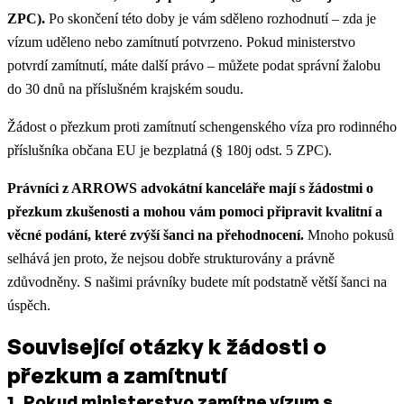
ZPC).
Po skončení této doby je vám sděleno rozhodnutí – zda je
vízum uděleno nebo zamítnutí potvrzeno. Pokud ministerstvo
potvrdí zamítnutí, máte další právo – můžete podat správní žalobu
do 30 dnů na příslušném krajském soudu.
Žádost o přezkum proti zamítnutí schengenského víza pro rodinného
příslušníka občana EU je bezplatná (§ 180j odst. 5 ZPC).
Právníci z ARROWS advokátní kanceláře mají s žádostmi o
přezkum zkušenosti a mohou vám pomoci připravit kvalitní a
věcné podání, které zvýší šanci na přehodnocení.
Mnoho pokusů
selhává jen proto, že nejsou dobře strukturovány a právně
zdůvodněny. S našimi právníky budete mít podstatně větší šanci na
úspěch.
Související otázky k žádosti o
přezkum a zamítnutí
1
.
Pokud ministerstvo zamítne vízum s