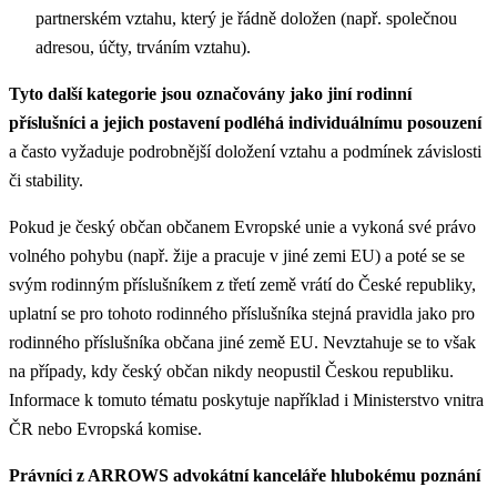
partnerském vztahu, který je řádně doložen (např. společnou
adresou, účty, trváním vztahu).
Tyto další kategorie jsou označovány jako jiní rodinní
příslušníci a jejich postavení podléhá individuálnímu posouzení
a často vyžaduje podrobnější doložení vztahu a podmínek závislosti
či stability.
Pokud je český občan občanem Evropské unie a vykoná své právo
volného pohybu (např. žije a pracuje v jiné zemi EU) a poté se se
svým rodinným příslušníkem z třetí země vrátí do České republiky,
uplatní se pro tohoto rodinného příslušníka stejná pravidla jako pro
rodinného příslušníka občana jiné země EU. Nevztahuje se to však
na případy, kdy český občan nikdy neopustil Českou republiku.
Informace k tomuto tématu poskytuje například i Ministerstvo vnitra
ČR nebo Evropská komise.
Právníci z ARROWS advokátní kanceláře hlubokému poznání