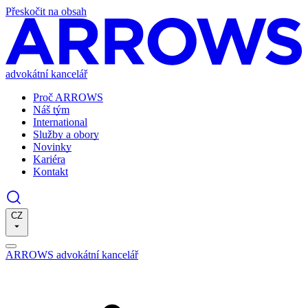
Přeskočit na obsah
advokátní kancelář
Proč ARROWS
Náš tým
International
Služby a obory
Novinky
Kariéra
Kontakt
CZ
ARROWS advokátní kancelář