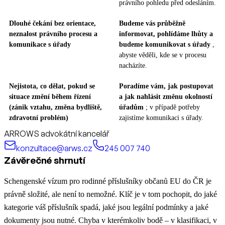
právního pohledu před odesláním.
Dlouhé čekání bez orientace,
Budeme vás průběžně
neznalost právního procesu a
informovat, pohlídáme lhůty a
komunikace s úřady
budeme komunikovat s úřady
,
abyste věděli, kde se v procesu
nacházíte.
Nejistota, co dělat, pokud se
Poradíme vám, jak postupovat
situace změní během řízení
a jak nahlásit změnu okolností
(zánik vztahu, změna bydliště,
úřadům
; v případě potřeby
zdravotní problém)
zajistíme komunikaci s úřady.
ARROWS advokátní kancelář
konzultace@arws.cz
245 007 740
Závěrečné shrnutí
Schengenské vízum pro rodinné příslušníky občanů EU do ČR je
právně složité, ale není to nemožné. Klíč je v tom pochopit, do jaké
kategorie váš příslušník spadá, jaké jsou legální podmínky a jaké
dokumenty jsou nutné. Chyba v kterémkoliv bodě – v klasifikaci, v