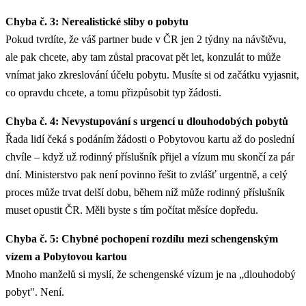
Chyba č. 3: Nerealistické sliby o pobytu
Pokud tvrdíte, že váš partner bude v ČR jen 2 týdny na návštěvu,
ale pak chcete, aby tam zůstal pracovat pět let, konzulát to může
vnímat jako zkreslování účelu pobytu. Musíte si od začátku vyjasnit,
co opravdu chcete, a tomu přizpůsobit typ žádosti.
Chyba č. 4: Nevystupování s urgencí u dlouhodobých pobytů
Řada lidí čeká s podáním žádosti o Pobytovou kartu až do poslední
chvíle – když už rodinný příslušník přijel a vízum mu skončí za pár
dní. Ministerstvo pak není povinno řešit to zvlášť urgentně, a celý
proces může trvat delší dobu, během níž může rodinný příslušník
muset opustit ČR. Měli byste s tím počítat měsíce dopředu.
Chyba č. 5: Chybné pochopení rozdílu mezi schengenským
vízem a Pobytovou kartou
Mnoho manželů si myslí, že schengenské vízum je na „dlouhodobý
pobyt". Není.