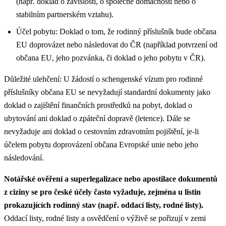
(např. doklad o závislosti, o společné domácnosti nebo o
stabilním partnerském vztahu).
Účel pobytu: Doklad o tom, že rodinný příslušník bude občana
EU doprovázet nebo následovat do ČR (například potvrzení od
občana EU, jeho pozvánka, či doklad o jeho pobytu v ČR).
Důležité ulehčení: U žádostí o schengenské vízum pro rodinné
příslušníky občana EU se nevyžadují standardní dokumenty jako
doklad o zajištění finančních prostředků na pobyt, doklad o
ubytování ani doklad o zpáteční dopravě (letence). Dále se
nevyžaduje ani doklad o cestovním zdravotním pojištění, je-li
účelem pobytu doprovázení občana Evropské unie nebo jeho
následování.
Notářské ověření a superlegalizace nebo apostilace dokumentů
z ciziny se pro české účely často vyžaduje, zejména u listin
prokazujících rodinný stav (např. oddací listy, rodné listy).
Oddací listy, rodné listy a osvědčení o výživě se pořizují v zemi