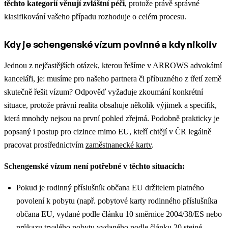
těchto kategorií věnují zvláštní péči
, protože právě správné
klasifikování vašeho případu rozhoduje o celém procesu.
Kdy je schengenské vízum povinné a kdy nikoliv
Jednou z nejčastějších otázek, kterou řešíme v ARROWS advokátní
kanceláři, je: musíme pro našeho partnera či příbuzného z třetí země
skutečně řešit vízum? Odpověď vyžaduje zkoumání konkrétní
situace, protože právní realita obsahuje několik výjimek a specifik,
která mnohdy nejsou na první pohled zřejmá.
Podobně prakticky je
popsaný i postup pro cizince mimo EU, kteří chtějí v ČR legálně
pracovat prostřednictvím
zaměstnanecké karty
.
Schengenské vízum není potřebné v těchto situacích:
Pokud je rodinný příslušník občana EU držitelem platného
povolení k pobytu (např. pobytové karty rodinného příslušníka
občana EU, vydané podle článku 10 směrnice 2004/38/ES nebo
průkazu trvalého pobytu vydaného podle článku 20 stejné