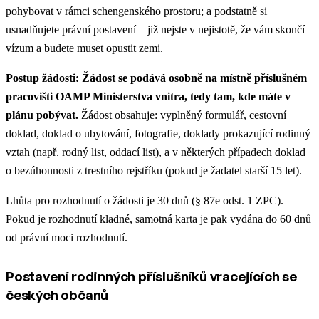
pohybovat v rámci schengenského prostoru; a podstatně si
usnadňujete právní postavení – již nejste v nejistotě, že vám skončí
vízum a budete muset opustit zemi.
Postup žádosti: Žádost se podává osobně na místně příslušném
pracovišti OAMP Ministerstva vnitra, tedy tam, kde máte v
plánu pobývat.
Žádost obsahuje: vyplněný formulář, cestovní
doklad, doklad o ubytování, fotografie, doklady prokazující rodinný
vztah (např. rodný list, oddací list), a v některých případech doklad
o bezúhonnosti z trestního rejstříku (pokud je žadatel starší 15 let).
Lhůta pro rozhodnutí o žádosti je 30 dnů (§ 87e odst. 1 ZPC).
Pokud je rozhodnutí kladné, samotná karta je pak vydána do 60 dnů
od právní moci rozhodnutí.
Postavení rodinných příslušníků vracejících se
českých občanů