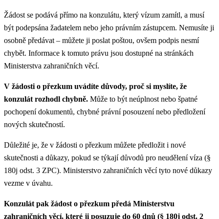
Žádost se podává přímo na konzulátu, který vízum zamítl, a musí
být podepsána žadatelem nebo jeho právním zástupcem. Nemusíte ji
osobně předávat – můžete ji poslat poštou, ovšem podpis nesmí
chybět. Informace k tomuto právu jsou dostupné na stránkách
Ministerstva zahraničních věcí.
V žádosti o přezkum uvádíte důvody, proč si myslíte, že
konzulát rozhodl chybně.
Může to být neúplnost nebo špatné
pochopení dokumentů, chybné právní posouzení nebo předložení
nových skutečností.
Důležité je, že v žádosti o přezkum můžete předložit i nové
skutečnosti a důkazy, pokud se týkají důvodů pro neudělení víza (§
180j odst. 3 ZPC). Ministerstvo zahraničních věcí tyto nové důkazy
vezme v úvahu.
Konzulát pak žádost o přezkum předá Ministerstvu
zahraničních věcí, které ji posuzuje do 60 dnů (§ 180j odst. 2