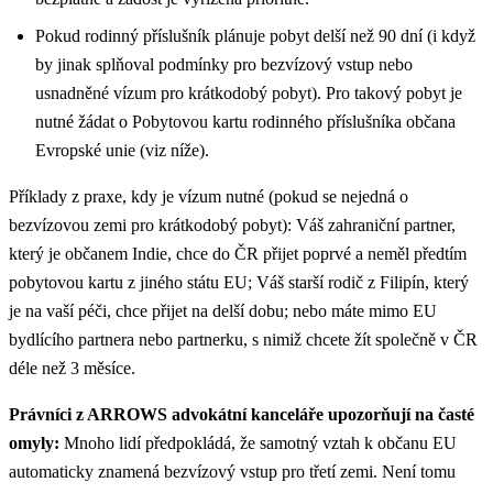
Pokud rodinný příslušník plánuje pobyt delší než 90 dní (i když
by jinak splňoval podmínky pro bezvízový vstup nebo
usnadněné vízum pro krátkodobý pobyt). Pro takový pobyt je
nutné žádat o Pobytovou kartu rodinného příslušníka občana
Evropské unie (viz níže).
Příklady z praxe, kdy je vízum nutné (pokud se nejedná o
bezvízovou zemi pro krátkodobý pobyt): Váš zahraniční partner,
který je občanem Indie, chce do ČR přijet poprvé a neměl předtím
pobytovou kartu z jiného státu EU; Váš starší rodič z Filipín, který
je na vaší péči, chce přijet na delší dobu; nebo máte mimo EU
bydlícího partnera nebo partnerku, s nimiž chcete žít společně v ČR
déle než 3 měsíce.
Právníci z ARROWS advokátní kanceláře upozorňují na časté
omyly:
Mnoho lidí předpokládá, že samotný vztah k občanu EU
automaticky znamená bezvízový vstup pro třetí zemi. Není tomu