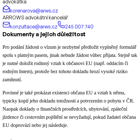
advokátka
korenarova@arws.cz
ARROWS advokátní kancelář
konzultace@arws.cz
245 007 740
Dokumenty a jejich důležitost
Pro podání žádosti o vízum je nezbytné předložit vyplněný formulář
spolu s platným pasem, jinak nebude žádost vůbec přijata. Stejně tak
je nutné doložit rodinný vztah k občanovi EU (např. oddacím či
rodným listem), protože bez tohoto dokladu hrozí vysoké riziko
zamítnutí.
Povinné je také prokázat existenci občana EU a vztah k němu,
typicky kopií jeho dokladu totožnosti a potvrzením o pobytu v ČR.
Naopak doklady o finančních prostředcích, ubytování, zpáteční
jízdence či cestovním pojištění se nevyžadují, pokud žadatel občana
EU doprovází nebo jej následuje.