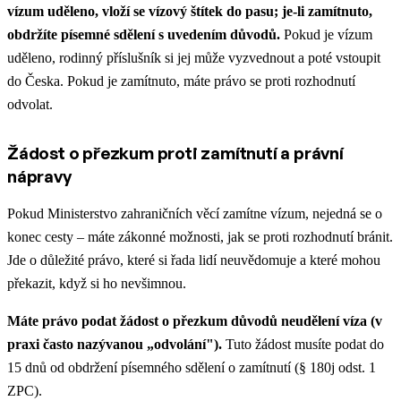
vízum uděleno, vloží se vízový štítek do pasu; je-li zamítnuto,
obdržíte písemné sdělení s uvedením důvodů.
Pokud je vízum
uděleno, rodinný příslušník si jej může vyzvednout a poté vstoupit
do Česka. Pokud je zamítnuto, máte právo se proti rozhodnutí
odvolat.
Žádost o přezkum proti zamítnutí a právní
nápravy
Pokud Ministerstvo zahraničních věcí zamítne vízum, nejedná se o
konec cesty – máte zákonné možnosti, jak se proti rozhodnutí bránit.
Jde o důležité právo, které si řada lidí neuvědomuje a které mohou
překazit, když si ho nevšimnou.
Máte právo podat žádost o přezkum důvodů neudělení víza (v
praxi často nazývanou „odvolání").
Tuto žádost musíte podat do
15 dnů od obdržení písemného sdělení o zamítnutí (§ 180j odst. 1
ZPC).