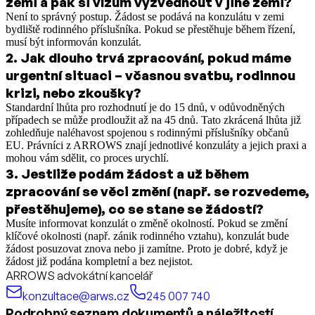
zemi a pak si vízum vyzvednout v jiné zemi?
Není to správný postup. Žádost se podává na konzulátu v zemi
bydliště rodinného příslušníka. Pokud se přestěhuje během řízení,
musí být informován konzulát.
2
.
Jak dlouho trvá zpracování, pokud máme
urgentní situaci – včasnou svatbu, rodinnou
krizi, nebo zkoušky?
Standardní lhůta pro rozhodnutí je do 15 dnů, v odůvodněných
případech se může prodloužit až na 45 dnů. Tato zkrácená lhůta již
zohledňuje naléhavost spojenou s rodinnými příslušníky občanů
EU. Právníci z ARROWS znají jednotlivé konzuláty a jejich praxi a
mohou vám sdělit, co proces urychlí.
3
.
Jestliže podám žádost a už během
zpracování se věci změní (např. se rozvedeme,
přestěhujeme), co se stane se žádostí?
Musíte informovat konzulát o změně okolností. Pokud se změní
klíčové okolnosti (např. zánik rodinného vztahu), konzulát bude
žádost posuzovat znova nebo ji zamítne. Proto je dobré, když je
žádost již podána kompletní a bez nejistot.
ARROWS advokátní kancelář
konzultace@arws.cz
245 007 740
Podrobný seznam dokumentů a náležitostí