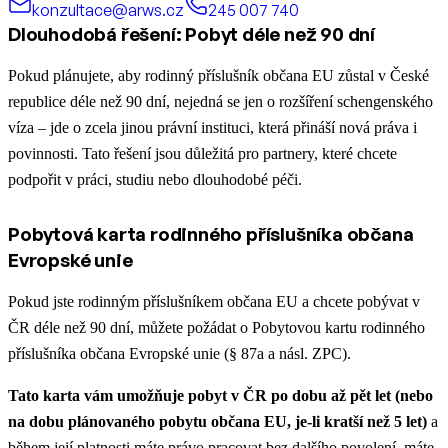
konzultace@arws.cz
245 007 740
Dlouhodobá řešení: Pobyt déle než 90 dní
Pokud plánujete, aby rodinný příslušník občana EU zůstal v České
republice déle než 90 dní, nejedná se jen o rozšíření schengenského
víza – jde o zcela jinou právní instituci, která přináší nová práva i
povinnosti. Tato řešení jsou důležitá pro partnery, které chcete
podpořit v práci, studiu nebo dlouhodobé péči.
Pobytová karta rodinného příslušníka občana
Evropské unie
Pokud jste rodinným příslušníkem občana EU a chcete pobývat v
ČR déle než 90 dní, můžete požádat o Pobytovou kartu rodinného
příslušníka občana Evropské unie (§ 87a a násl. ZPC).
Tato karta vám umožňuje pobyt v ČR po dobu až pět let (nebo
na dobu plánovaného pobytu občana EU, je-li kratší než 5 let)
a
během její platnosti máte právo pracovat bez dalšího povolení, máte