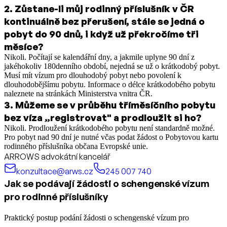
2
.
Zůstane-li můj rodinný příslušník v ČR
kontinuálně bez přerušení, stále se jedná o
pobyt do 90 dnů, i když už překročíme tři
měsíce?
Nikoli. Počítají se kalendářní dny, a jakmile uplyne 90 dní z
jakéhokoliv 180denního období, nejedná se už o krátkodobý pobyt.
Musí mít vízum pro dlouhodobý pobyt nebo povolení k
dlouhodobějšímu pobytu. Informace o délce krátkodobého pobytu
naleznete na stránkách Ministerstva vnitra ČR.
3
.
Můžeme se v průběhu tříměsíčního pobytu
bez víza „registrovat" a prodloužit si ho?
Nikoli. Prodloužení krátkodobého pobytu není standardně možné.
Pro pobyt nad 90 dní je nutné včas podat žádost o Pobytovou kartu
rodinného příslušníka občana Evropské unie.
ARROWS advokátní kancelář
konzultace@arws.cz
245 007 740
Jak se podávají žádosti o schengenské vízum
pro rodinné příslušníky
Praktický postup podání žádosti o schengenské vízum pro