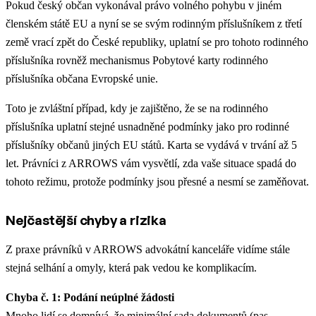
Pokud český občan vykonával právo volného pohybu v jiném
členském státě EU a nyní se se svým rodinným příslušníkem z třetí
země vrací zpět do České republiky, uplatní se pro tohoto rodinného
příslušníka rovněž mechanismus Pobytové karty rodinného
příslušníka občana Evropské unie.
Toto je zvláštní případ, kdy je zajištěno, že se na rodinného
příslušníka uplatní stejné usnadněné podmínky jako pro rodinné
příslušníky občanů jiných EU států. Karta se vydává v trvání až 5
let. Právníci z ARROWS vám vysvětlí, zda vaše situace spadá do
tohoto režimu, protože podmínky jsou přesné a nesmí se zaměňovat.
Nejčastější chyby a rizika
Z praxe právníků v ARROWS advokátní kanceláře vidíme stále
stejná selhání a omyly, která pak vedou ke komplikacím.
Chyba č. 1: Podání neúplné žádosti
Mnoho lidí se domnívá, že minimální sada dokumentů (pas,