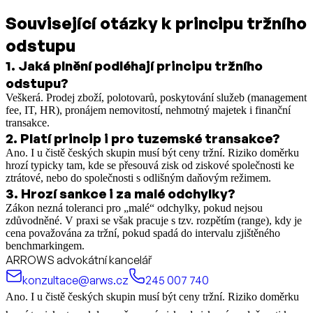
Související otázky k principu tržního
odstupu
1
.
Jaká plnění podléhají principu tržního
odstupu?
Veškerá. Prodej zboží, polotovarů, poskytování služeb (management
fee, IT, HR), pronájem nemovitostí, nehmotný majetek i finanční
transakce.
2
.
Platí princip i pro tuzemské transakce?
Ano. I u čistě českých skupin musí být ceny tržní. Riziko doměrku
hrozí typicky tam, kde se přesouvá zisk od ziskové společnosti ke
ztrátové, nebo do společnosti s odlišným daňovým režimem.
3
.
Hrozí sankce i za malé odchylky?
Zákon nezná toleranci pro „malé“ odchylky, pokud nejsou
zdůvodněné. V praxi se však pracuje s tzv. rozpětím (range), kdy je
cena považována za tržní, pokud spadá do intervalu zjištěného
benchmarkingem.
ARROWS advokátní kancelář
konzultace@arws.cz
245 007 740
Ano. I u čistě českých skupin musí být ceny tržní. Riziko doměrku