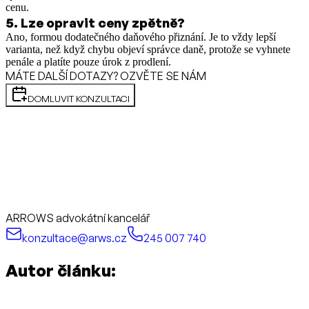
cenu.
5
.
Lze opravit ceny zpětně?
Ano, formou dodatečného daňového přiznání. Je to vždy lepší
varianta, než když chybu objeví správce daně, protože se vyhnete
penále a platíte pouze úrok z prodlení.
MÁTE DALŠÍ DOTAZY? OZVĚTE SE NÁM
DOMLUVIT KONZULTACI
ARROWS advokátní kancelář
konzultace@arws.cz
245 007 740
Autor článku: