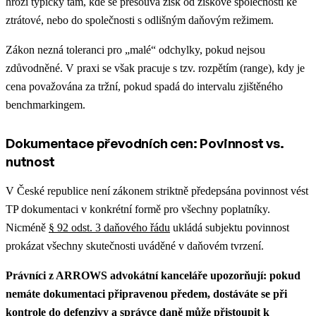
hrozí typicky tam, kde se přesouvá zisk od ziskové společnosti ke
ztrátové, nebo do společnosti s odlišným daňovým režimem.
Zákon nezná toleranci pro „malé“ odchylky, pokud nejsou
zdůvodněné. V praxi se však pracuje s tzv. rozpětím (range), kdy je
cena považována za tržní, pokud spadá do intervalu zjištěného
benchmarkingem.
Dokumentace převodních cen: Povinnost vs.
nutnost
V České republice není zákonem striktně předepsána povinnost vést
TP dokumentaci v konkrétní formě pro všechny poplatníky.
Nicméně
§ 92 odst. 3 daňového řádu
ukládá subjektu povinnost
prokázat všechny skutečnosti uváděné v daňovém tvrzení.
Právníci z ARROWS advokátní kanceláře upozorňují: pokud
nemáte dokumentaci připravenou předem, dostáváte se při
kontrole do defenzivy a správce daně může přistoupit k