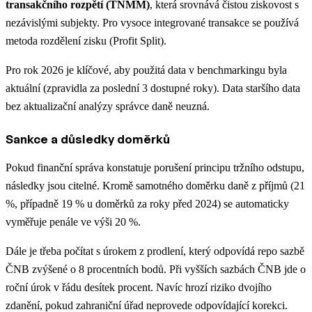
transakčního rozpětí (TNMM)
, která srovnává čistou ziskovost s
nezávislými subjekty. Pro vysoce integrované transakce se používá
metoda rozdělení zisku (Profit Split).
Pro rok 2026 je klíčové, aby použitá data v benchmarkingu byla
aktuální (zpravidla za poslední 3 dostupné roky). Data staršího data
bez aktualizační analýzy správce daně neuzná.
Sankce a důsledky doměrků
Pokud finanční správa konstatuje porušení principu tržního odstupu,
následky jsou citelné. Kromě samotného doměrku daně z příjmů (21
%, případně 19 % u doměrků za roky před 2024) se automaticky
vyměřuje penále ve výši 20 %.
Dále je třeba počítat s úrokem z prodlení, který odpovídá repo sazbě
ČNB zvýšené o 8 procentních bodů. Při vyšších sazbách ČNB jde o
roční úrok v řádu desítek procent. Navíc hrozí riziko dvojího
zdanění, pokud zahraniční úřad neprovede odpovídající korekci.