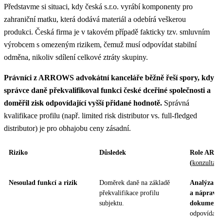
Představme si situaci, kdy česká s.r.o. vyrábí komponenty pro
zahraniční matku, která dodává materiál a odebírá veškerou
produkci. Česká firma je v takovém případě fakticky tzv. smluvním
výrobcem s omezeným rizikem, čemuž musí odpovídat stabilní
odměna, nikoliv sdílení celkové ztráty skupiny.
Právníci z ARROWS advokátní kanceláře běžně řeší spory, kdy
správce daně překvalifikoval funkci české dceřiné společnosti a
doměřil zisk odpovídající vyšší přidané hodnotě.
Správná
kvalifikace profilu (např. limited risk distributor vs. full-fledged
distributor) je pro obhajobu ceny zásadní.
Riziko
Důsledek
Role A
(
konzulta
Nesoulad funkcí a rizik
Doměrek daně na základě
Analýza 
překvalifikace profilu
a náprav
subjektu.
dokumen
odpovídala