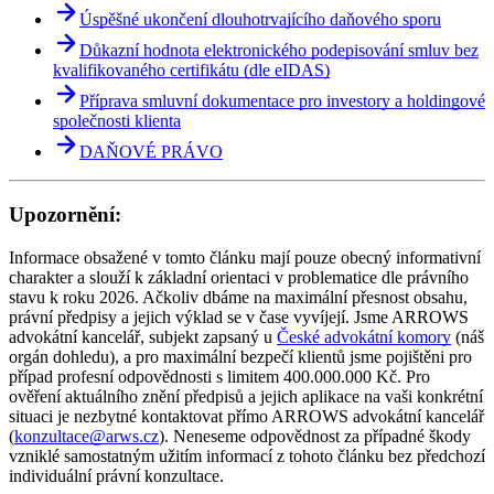
Úspěšné ukončení dlouhotrvajícího daňového sporu
Důkazní hodnota elektronického podepisování smluv bez
kvalifikovaného certifikátu (dle eIDAS)
Příprava smluvní dokumentace pro investory a holdingové
společnosti klienta
DAŇOVÉ PRÁVO
Upozornění:
Informace obsažené v tomto článku mají pouze obecný informativní
charakter a slouží k základní orientaci v problematice dle právního
stavu k roku 2026. Ačkoliv dbáme na maximální přesnost obsahu,
právní předpisy a jejich výklad se v čase vyvíjejí. Jsme ARROWS
advokátní kancelář, subjekt zapsaný u
České advokátní komory
(náš
orgán dohledu), a pro maximální bezpečí klientů jsme pojištěni pro
případ profesní odpovědnosti s limitem 400.000.000 Kč. Pro
ověření aktuálního znění předpisů a jejich aplikace na vaši konkrétní
situaci je nezbytné kontaktovat přímo ARROWS advokátní kancelář
(
konzultace@arws.cz
). Neneseme odpovědnost za případné škody
vzniklé samostatným užitím informací z tohoto článku bez předchozí
individuální právní konzultace.