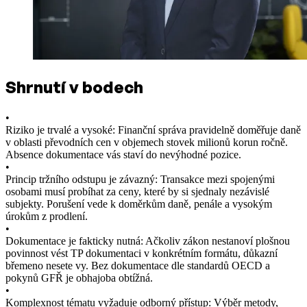
Shrnutí v bodech
•
Riziko je trvalé a vysoké: Finanční správa pravidelně doměřuje daně
v oblasti převodních cen v objemech stovek milionů korun ročně.
Absence dokumentace vás staví do nevýhodné pozice.
•
Princip tržního odstupu je závazný: Transakce mezi spojenými
osobami musí probíhat za ceny, které by si sjednaly nezávislé
subjekty. Porušení vede k doměrkům daně, penále a vysokým
úrokům z prodlení.
•
Dokumentace je fakticky nutná: Ačkoliv zákon nestanoví plošnou
povinnost vést TP dokumentaci v konkrétním formátu, důkazní
břemeno nesete vy. Bez dokumentace dle standardů OECD a
pokynů GFŘ je obhajoba obtížná.
•
Komplexnost tématu vyžaduje odborný přístup: Výběr metody,