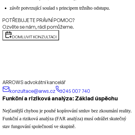
závěr potvrzující soulad s principem tržního odstupu.
POTŘEBUJETE PRÁVNÍ POMOC?
Ozvěte se nám, rádi pomůžeme.
DOMLUVIT KONZULTACI
ARROWS advokátní kancelář
konzultace@arws.cz
245 007 740
Funkční a riziková analýza: Základ úspěchu
Nejčastější chybou je pouhé kopírování smluv bez zkoumání reality.
Funkční a riziková analýza (FAR analýza) musí odrážet skutečný
stav fungování společností ve skupině.