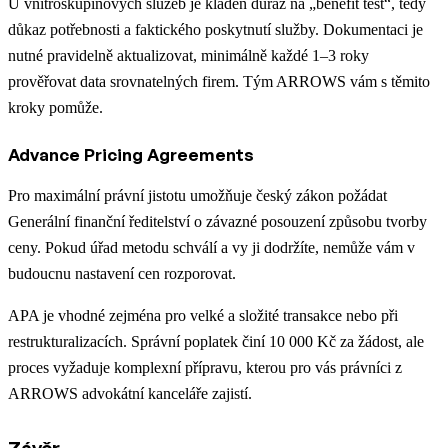
U vnitroskupinových služeb je kladen důraz na „benefit test“, tedy
důkaz potřebnosti a faktického poskytnutí služby. Dokumentaci je
nutné pravidelně aktualizovat, minimálně každé 1–3 roky
prověřovat data srovnatelných firem. Tým ARROWS vám s těmito
kroky pomůže.
Advance Pricing Agreements
Pro maximální právní jistotu umožňuje český zákon požádat
Generální finanční ředitelství o závazné posouzení způsobu tvorby
ceny. Pokud úřad metodu schválí a vy ji dodržíte, nemůže vám v
budoucnu nastavení cen rozporovat.
APA je vhodné zejména pro velké a složité transakce nebo při
restrukturalizacích. Správní poplatek činí 10 000 Kč za žádost, ale
proces vyžaduje komplexní přípravu, kterou pro vás právníci z
ARROWS advokátní kanceláře zajistí.
Závěr