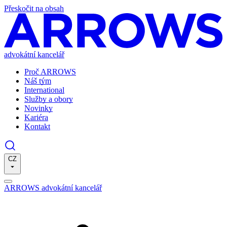
Přeskočit na obsah
advokátní kancelář
Proč ARROWS
Náš tým
International
Služby a obory
Novinky
Kariéra
Kontakt
CZ
ARROWS advokátní kancelář