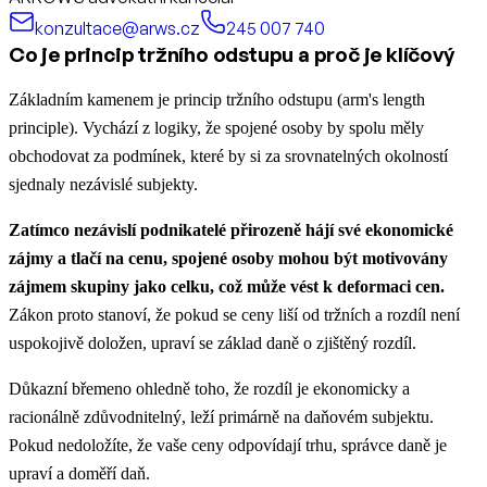
konzultace@arws.cz
245 007 740
Co je princip tržního odstupu a proč je klíčový
Základním kamenem je princip tržního odstupu (arm's length
principle). Vychází z logiky, že spojené osoby by spolu měly
obchodovat za podmínek, které by si za srovnatelných okolností
sjednaly nezávislé subjekty.
Zatímco nezávislí podnikatelé přirozeně hájí své ekonomické
zájmy a tlačí na cenu, spojené osoby mohou být motivovány
zájmem skupiny jako celku, což může vést k deformaci cen.
Zákon proto stanoví, že pokud se ceny liší od tržních a rozdíl není
uspokojivě doložen, upraví se základ daně o zjištěný rozdíl.
Důkazní břemeno ohledně toho, že rozdíl je ekonomicky a
racionálně zdůvodnitelný, leží primárně na daňovém subjektu.
Pokud nedoložíte, že vaše ceny odpovídají trhu, správce daně je
upraví a doměří daň.