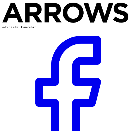
advokátní kancelář