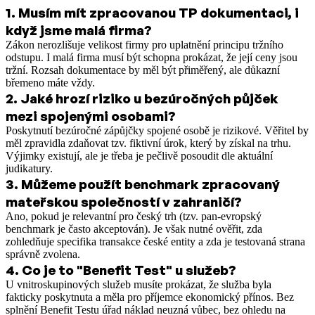
1
.
Musím mít zpracovanou TP dokumentaci, i
když jsme malá firma?
Zákon nerozlišuje velikost firmy pro uplatnění principu tržního
odstupu. I malá firma musí být schopna prokázat, že její ceny jsou
tržní. Rozsah dokumentace by měl být přiměřený, ale důkazní
břemeno máte vždy.
2
.
Jaké hrozí riziko u bezúročných půjček
mezi spojenými osobami?
Poskytnutí bezúročné zápůjčky spojené osobě je rizikové. Věřitel by
měl zpravidla zdaňovat tzv. fiktivní úrok, který by získal na trhu.
Výjimky existují, ale je třeba je pečlivě posoudit dle aktuální
judikatury.
3
.
Můžeme použít benchmark zpracovaný
mateřskou společností v zahraničí?
Ano, pokud je relevantní pro český trh (tzv. pan-evropský
benchmark je často akceptován). Je však nutné ověřit, zda
zohledňuje specifika transakce české entity a zda je testovaná strana
správně zvolena.
4
.
Co je to "Benefit Test" u služeb?
U vnitroskupinových služeb musíte prokázat, že služba byla
fakticky poskytnuta a měla pro příjemce ekonomický přínos. Bez
splnění Benefit Testu úřad náklad neuzná vůbec, bez ohledu na