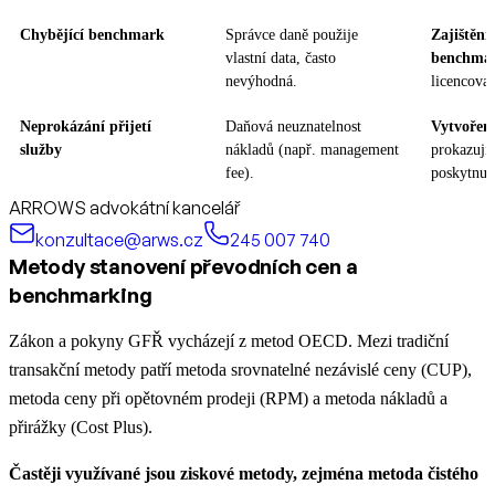
Chybějící benchmark
Správce daně použije
Zajištění
vlastní data, často
benchmar
nevýhodná.
licencova
Neprokázání přijetí
Daňová neuznatelnost
Vytvoření
služby
nákladů (např. management
prokazujíc
fee).
poskytnutí
ARROWS advokátní kancelář
konzultace@arws.cz
245 007 740
Metody stanovení převodních cen a
benchmarking
Zákon a pokyny GFŘ vycházejí z metod OECD. Mezi tradiční
transakční metody patří metoda srovnatelné nezávislé ceny (CUP),
metoda ceny při opětovném prodeji (RPM) a metoda nákladů a
přirážky (Cost Plus).
Častěji využívané jsou ziskové metody, zejména metoda čistého