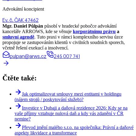
Advokátní koncipient
Ev. č. ČAK 47462
Mgr. Daniel Půlpán
působí v hradecké pobočce advokátní
kanceláře ARROWS, kde se věnuje
korporátnímu právu
a
smluvní agendě
. Tuto praxi v rámci komplexního servisu úzce
propojuje se zastupováním klientů v civilních soudních sporech,
včetně řešení exekucí a insolvencí.
pulpan@arws.cz
245 007 741
Čtěte také:
Jak optimalizovat smlouvy mezi entitami v holdingu
(nájem strojů / poskytování služeb)?
Investice v Dubaji a daňová rezidence 2026: Kdy se na
vaše příjmy vztahuje nulová daň a kdy vás zdanění v ČR
nemine?
Převod jmění malého s.r.o. na společníka: Právní a daňové
aspekty likvidace a transformace