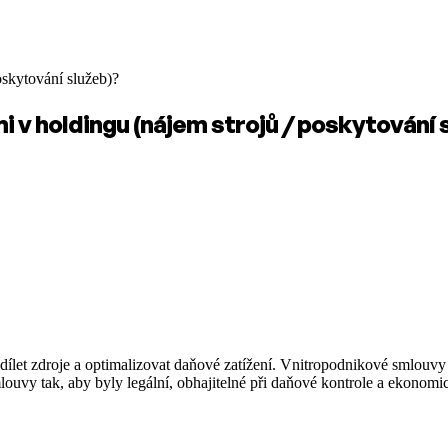
oskytování služeb)?
 v holdingu (nájem strojů / poskytování 
sdílet zdroje a optimalizovat daňové zatížení. Vnitropodnikové smlouvy
louvy tak, aby byly legální, obhajitelné při daňové kontrole a ekonom