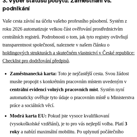
3. Výběr statusu pobytu: Zaměstnání vs.
podnikání
Vaše cesta závisí na účelu vašeho profesního působení. Systém z
roku 2026 automatizuje velkou část ověřování prostřednictvím
centrálních registrů.
Podrobnosti o tom, jak tyto registry ovlivňují
transparentnost společností, naleznete v našem článku o
holdingových strukturách a skutečném vlastnictví v České republice:
Checklist pro dodržování předpisů
.
Zaměstnanecká karta:
Toto je nejčastější cesta. Svou žádost
musíte propojit s konkrétním pracovním místem uvedeným v
centrální evidenci volných pracovních míst
. Systém nyní
automaticky ověřuje tyto údaje o pracovním místě u Ministerstva
práce a sociálních věcí.
Modrá karta EU:
Pokud jste vysoce kvalifikovaní
(vysokoškolské vzdělání), je to pro vás nejlepší volba. Platí
3
roky
a nabízí maximální mobilitu. Po uplynutí počátečního