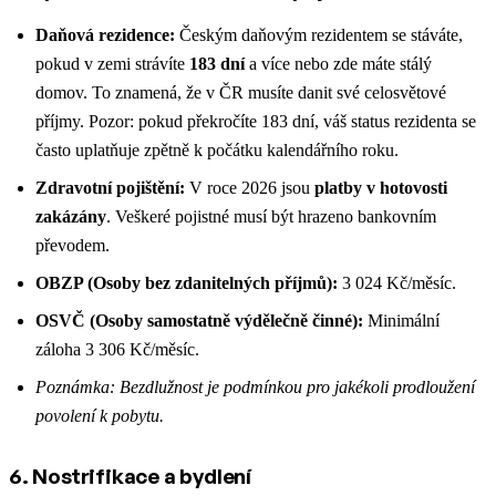
Daňová rezidence:
Českým daňovým rezidentem se stáváte,
pokud v zemi strávíte
183 dní
a více nebo zde máte stálý
domov. To znamená, že v ČR musíte danit své celosvětové
příjmy. Pozor: pokud překročíte 183 dní, váš status rezidenta se
často uplatňuje zpětně k počátku kalendářního roku.
Zdravotní pojištění:
V roce 2026 jsou
platby v hotovosti
zakázány
. Veškeré pojistné musí být hrazeno bankovním
převodem.
OBZP (Osoby bez zdanitelných příjmů):
3 024 Kč/měsíc.
OSVČ (Osoby samostatně výdělečně činné):
Minimální
záloha 3 306 Kč/měsíc.
Poznámka: Bezdlužnost je podmínkou pro jakékoli prodloužení
povolení k pobytu.
6. Nostrifikace a bydlení