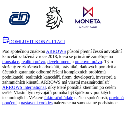
DOMLUVIT KONZULTACI
Pod společnou značkou
ARROWS
působí přední česká advokátní
kancelář založená v roce 2018, která se primárně zaměřuje na
transakce
,
realitní právo
,
development
a
pracovní právo
. Tým
složený ze zkušených advokátů, právníků, daňových poradců a
účetních garantuje odborné řešení komplexních problémů
podnikatelů, realitních kanceláří, firem, developerů, investorů a
zahraničních klientů. ARROWS má vlastní mezinárodní síť
ARROWS international
, díky které pomáhá klientům po celém
světě. Vlastní tým vývojářů pomáhá být špičkou v použitých
technologiích. Veškeré
fakturační údaje
našich společností,
povinná
poučení
a
nastavení cookies
naleznete na samostatné podstránce.