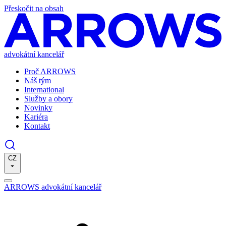
Přeskočit na obsah
advokátní kancelář
Proč ARROWS
Náš tým
International
Služby a obory
Novinky
Kariéra
Kontakt
CZ
ARROWS advokátní kancelář