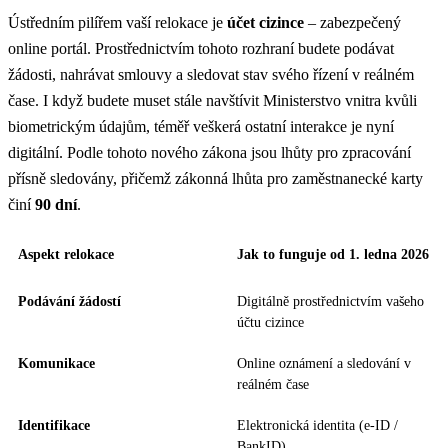
Ústředním pilířem vaší relokace je
účet cizince
– zabezpečený
online portál. Prostřednictvím tohoto rozhraní budete podávat
žádosti, nahrávat smlouvy a sledovat stav svého řízení v reálném
čase. I když budete muset stále navštívit Ministerstvo vnitra kvůli
biometrickým údajům, téměř veškerá ostatní interakce je nyní
digitální. Podle tohoto nového zákona jsou lhůty pro zpracování
přísně sledovány, přičemž zákonná lhůta pro zaměstnanecké karty
činí
90 dní
.
Aspekt relokace
Jak to funguje od 1. ledna 2026
Podávání žádostí
Digitálně prostřednictvím vašeho
účtu cizince
Komunikace
Online oznámení a sledování v
reálném čase
Identifikace
Elektronická identita (e-ID /
BankID)