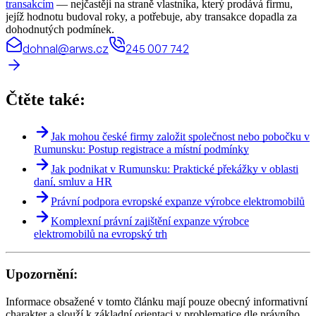
transakcím
— nejčastěji na straně vlastníka, který prodává firmu,
jejíž hodnotu budoval roky, a potřebuje, aby transakce dopadla za
dohodnutých podmínek.
dohnal@arws.cz
245 007 742
Čtěte také:
Jak mohou české firmy založit společnost nebo pobočku v
Rumunsku: Postup registrace a místní podmínky
Jak podnikat v Rumunsku: Praktické překážky v oblasti
daní, smluv a HR
Právní podpora evropské expanze výrobce elektromobilů
Komplexní právní zajištění expanze výrobce
elektromobilů na evropský trh
Upozornění:
Informace obsažené v tomto článku mají pouze obecný informativní
charakter a slouží k základní orientaci v problematice dle právního