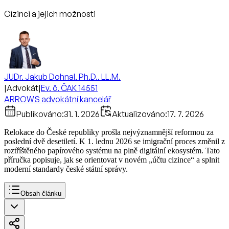
Cizinci a jejich možnosti
JUDr. Jakub Dohnal, Ph.D., LL.M.
|
Advokát
|
Ev. č. ČAK 14551
ARROWS advokátní kancelář
Publikováno:
31. 1. 2026
Aktualizováno:
17. 7. 2026
Relokace do České republiky prošla nejvýznamnější reformou za
poslední dvě desetiletí. K 1. lednu 2026 se imigrační proces změnil z
roztříštěného papírového systému na plně digitální ekosystém. Tato
příručka popisuje, jak se orientovat v novém „účtu cizince“ a splnit
moderní standardy české státní správy.
Obsah článku