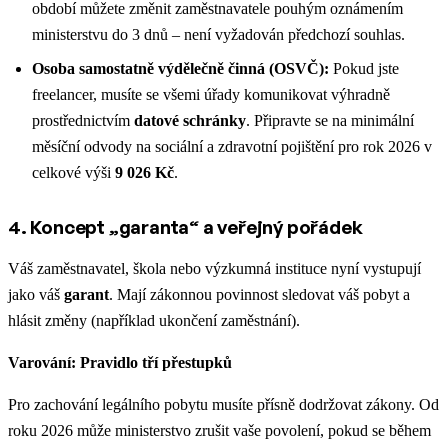
období můžete změnit zaměstnavatele pouhým oznámením
ministerstvu do 3 dnů – není vyžadován předchozí souhlas.
Osoba samostatně výdělečně činná (OSVČ):
Pokud jste
freelancer, musíte se všemi úřady komunikovat výhradně
prostřednictvím
datové schránky
. Připravte se na minimální
měsíční odvody na sociální a zdravotní pojištění pro rok 2026 v
celkové výši
9 026 Kč
.
4. Koncept „garanta“ a veřejný pořádek
Váš zaměstnavatel, škola nebo výzkumná instituce nyní vystupují
jako váš
garant
. Mají zákonnou povinnost sledovat váš pobyt a
hlásit změny (například ukončení zaměstnání).
Varování: Pravidlo tří přestupků
Pro zachování legálního pobytu musíte přísně dodržovat zákony. Od
roku 2026 může ministerstvo zrušit vaše povolení, pokud se během