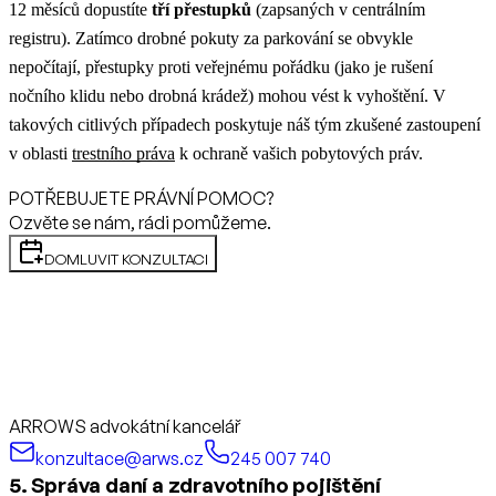
12 měsíců dopustíte
tří přestupků
(zapsaných v centrálním
registru). Zatímco drobné pokuty za parkování se obvykle
nepočítají, přestupky proti veřejnému pořádku (jako je rušení
nočního klidu nebo drobná krádež) mohou vést k vyhoštění.
V
takových citlivých případech poskytuje náš tým zkušené zastoupení
v oblasti
trestního práva
k ochraně vašich pobytových práv.
POTŘEBUJETE PRÁVNÍ POMOC?
Ozvěte se nám, rádi pomůžeme.
DOMLUVIT KONZULTACI
ARROWS advokátní kancelář
konzultace@arws.cz
245 007 740
5. Správa daní a zdravotního pojištění