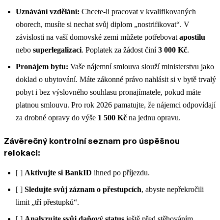
Uznávání vzdělání:
Chcete-li pracovat v kvalifikovaných
oborech, musíte si nechat svůj diplom „nostrifikovat“. V
závislosti na vaší domovské zemi můžete potřebovat
apostilu
nebo
superlegalizaci
. Poplatek za žádost činí
3 000 Kč
.
Pronájem bytu:
Vaše nájemní smlouva slouží ministerstvu jako
doklad o ubytování. Máte zákonné právo nahlásit si v bytě trvalý
pobyt i bez výslovného souhlasu pronajímatele, pokud máte
platnou smlouvu. Pro rok 2026 pamatujte, že nájemci odpovídají
za drobné opravy do výše
1 500 Kč
na jednu opravu.
Závěrečný kontrolní seznam pro úspěšnou
relokaci:
[ ]
Aktivujte si BankID
ihned po příjezdu.
[ ]
Sledujte svůj záznam o přestupcích
, abyste nepřekročili
limit „tří přestupků“.
[ ]
Analyzujte svůj daňový status
ještě před stěhováním,