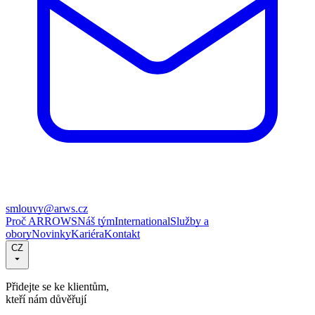
smlouvy@arws.cz
Proč ARROWS
Náš tým
International
Služby a
obory
Novinky
Kariéra
Kontakt
CZ
Přidejte se ke klientům,
kteří nám důvěřují