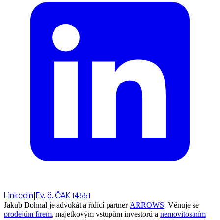
LinkedIn
|
Ev. č. ČAK 14551
Jakub Dohnal je advokát a řídící partner
ARROWS
. Věnuje se
prodejům firem
, majetkovým vstupům investorů a
nemovitostním