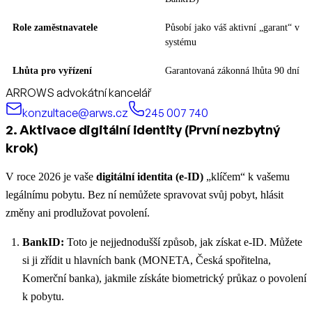
Role zaměstnavatele
Působí jako váš aktivní „garant“ v
systému
Lhůta pro vyřízení
Garantovaná zákonná lhůta 90 dní
ARROWS advokátní kancelář
konzultace@arws.cz
245 007 740
2. Aktivace digitální identity (První nezbytný
krok)
V roce 2026 je vaše
digitální identita (e-ID)
„klíčem“ k vašemu
legálnímu pobytu. Bez ní nemůžete spravovat svůj pobyt, hlásit
změny ani prodlužovat povolení.
BankID:
Toto je nejjednodušší způsob, jak získat e-ID. Můžete
si ji zřídit u hlavních bank (MONETA, Česká spořitelna,
Komerční banka), jakmile získáte biometrický průkaz o povolení
k pobytu.