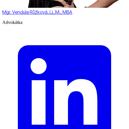
Mgr. Vendula Růžková, LL.M., MBA
Advokátka