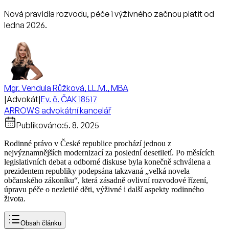
Nová pravidla rozvodu, péče i výživného začnou platit od
ledna 2026.
Mgr. Vendula Růžková, LL.M., MBA
|
Advokát
|
Ev. č. ČAK 18517
ARROWS advokátní kancelář
Publikováno:
5. 8. 2025
Rodinné právo v České republice prochází jednou z
nejvýznamnějších modernizací za poslední desetiletí. Po měsících
legislativních debat a odborné diskuse byla konečně schválena a
prezidentem republiky podepsána takzvaná „velká novela
občanského zákoníku“, která zásadně ovlivní rozvodové řízení,
úpravu péče o nezletilé děti, výživné i další aspekty rodinného
života.
Obsah článku