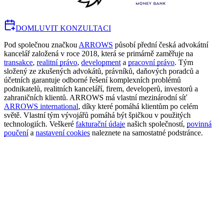
DOMLUVIT KONZULTACI
Pod společnou značkou
ARROWS
působí přední česká advokátní
kancelář založená v roce 2018, která se primárně zaměřuje na
transakce
,
realitní právo
,
development
a
pracovní právo
. Tým
složený ze zkušených advokátů, právníků, daňových poradců a
účetních garantuje odborné řešení komplexních problémů
podnikatelů, realitních kanceláří, firem, developerů, investorů a
zahraničních klientů. ARROWS má vlastní mezinárodní síť
ARROWS international
, díky které pomáhá klientům po celém
světě. Vlastní tým vývojářů pomáhá být špičkou v použitých
technologiích. Veškeré
fakturační údaje
našich společností,
povinná
poučení
a
nastavení cookies
naleznete na samostatné podstránce.