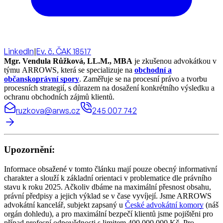
LinkedIn
|
Ev. č. ČAK 18517
Mgr. Vendula Růžková, LL.M., MBA
je zkušenou advokátkou v
týmu ARROWS, která se specializuje na
obchodní a
občanskoprávní spory
. Zaměřuje se na procesní právo a tvorbu
procesních strategií, s důrazem na dosažení konkrétního výsledku a
ochranu obchodních zájmů klientů.
ruzkova@arws.cz
245 007 742
Upozornění:
Informace obsažené v tomto článku mají pouze obecný informativní
charakter a slouží k základní orientaci v problematice dle právního
stavu k roku 2025. Ačkoliv dbáme na maximální přesnost obsahu,
právní předpisy a jejich výklad se v čase vyvíjejí. Jsme ARROWS
advokátní kancelář, subjekt zapsaný u
České advokátní komory
(náš
orgán dohledu), a pro maximální bezpečí klientů jsme pojištěni pro
případ profesní odpovědnosti s limitem 400.000.000 Kč. Pro