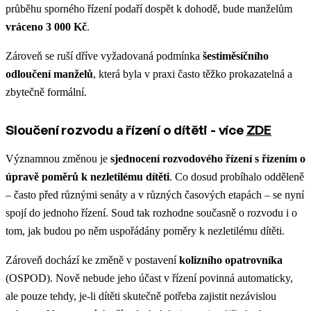
průběhu sporného řízení podaří dospět k dohodě, bude manželům
vráceno 3 000 Kč
.
Zároveň se ruší dříve vyžadovaná podmínka
šestiměsíčního
odloučení manželů
, která byla v praxi často těžko prokazatelná a
zbytečně formální.
Sloučení rozvodu a řízení o dítěti - více
ZDE
Významnou změnou je
sjednocení rozvodového řízení s řízením o
úpravě poměrů k nezletilému dítěti
. Co dosud probíhalo odděleně
– často před různými senáty a v různých časových etapách – se nyní
spojí do jednoho řízení. Soud tak rozhodne současně o rozvodu i o
tom, jak budou po něm uspořádány poměry k nezletilému dítěti.
Zároveň dochází ke změně v postavení
kolizního opatrovníka
(OSPOD). Nově nebude jeho účast v řízení povinná automaticky,
ale pouze tehdy, je-li dítěti skutečně potřeba zajistit nezávislou