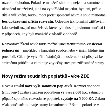
rozvodu dohodou. Pokud se manželé shodnou nejen na samotném
ukončení manželství, ale i na vypořádání majetku, bydlení, péči o
dítě a výživném, budou moci podat společný návrh a soud rozhodne
bez dokazování příčin rozvratu
. Odpadne tak formální zjišťování,
kdo zavinil rozpad manželství, které bylo dosud povinnou součástí i
v případech, kdy byli manželé v zásadě v dohodě.
Rozvodové řízení navíc bude možné
uskutečnit mimo klasickou
jednací síň
– například v kanceláři soudce nebo v jiném klidnějším
prostředí. Cílem je vytvořit důstojnější atmosféru, která přispívá ke
smírnému průběhu a eliminuje zbytečný stres pro zúčastněné strany.
Nový režim soudních poplatků - více
ZDE
Novela zavádí
nové výše soudních poplatků
. Rozvod dohodou
(smluvený) zůstává zatížen poplatkem
ve výši 2 000 Kč
, zatímco v
případě sporného rozvodu se poplatek
zvyšuje na 5 000 Kč
. Zákon
však současně motivuje strany ke smírnému řešení – pokud se v