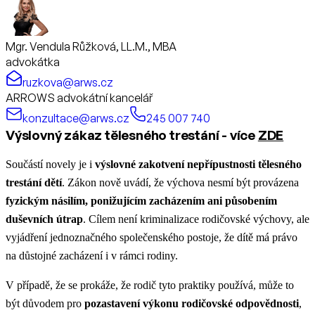
Mgr. Vendula Růžková, LL.M., MBA
advokátka
ruzkova@arws.cz
ARROWS advokátní kancelář
konzultace@arws.cz
245 007 740
Výslovný zákaz tělesného trestání - více
ZDE
Součástí novely je i
výslovné zakotvení nepřípustnosti tělesného
trestání dětí
. Zákon nově uvádí, že výchova nesmí být provázena
fyzickým násilím, ponižujícím zacházením ani působením
duševních útrap
. Cílem není kriminalizace rodičovské výchovy, ale
vyjádření jednoznačného společenského postoje, že dítě má právo
na důstojné zacházení i v rámci rodiny.
V případě, že se prokáže, že rodič tyto praktiky používá, může to
být důvodem pro
pozastavení výkonu rodičovské odpovědnosti
,