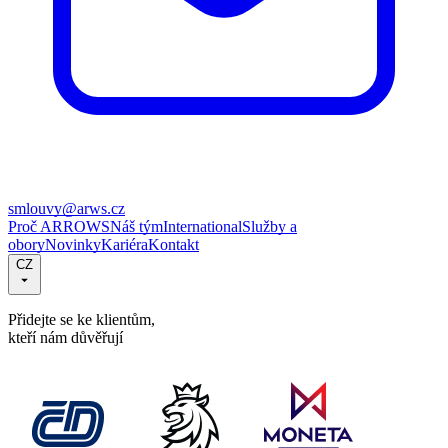
smlouvy@arws.cz
Proč ARROWS
Náš tým
International
Služby a
obory
Novinky
Kariéra
Kontakt
CZ
Přidejte se ke klientům,
kteří nám důvěřují