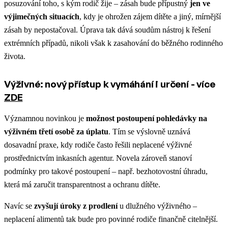
posuzování toho, s kým rodič žije – zásah bude přípustný
jen ve
výjimečných situacích
, kdy je ohrožen zájem dítěte a jiný, mírnější
zásah by nepostačoval. Úprava tak dává soudům nástroj k řešení
extrémních případů, nikoli však k zasahování do běžného rodinného
života.
Výživné: nový přístup k vymáhání i určení - více
ZDE
Významnou novinkou je
možnost postoupení pohledávky na
výživném třetí osobě za úplatu
. Tím se výslovně uznává
dosavadní praxe, kdy rodiče často řešili neplacené výživné
prostřednictvím inkasních agentur. Novela zároveň stanoví
podmínky pro takové postoupení – např. bezhotovostní úhradu,
která má zaručit transparentnost a ochranu dítěte.
Navíc se
zvyšují úroky z prodlení
u dlužného výživného –
neplacení alimentů tak bude pro povinné rodiče finančně citelnější.