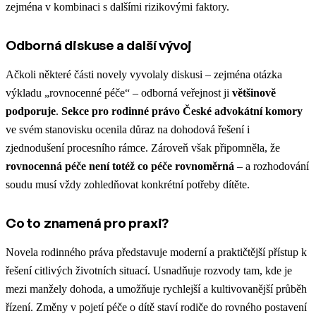
zejména v kombinaci s dalšími rizikovými faktory.
Odborná diskuse a další vývoj
Ačkoli některé části novely vyvolaly diskusi – zejména otázka
výkladu „rovnocenné péče“ – odborná veřejnost ji
většinově
podporuje
.
Sekce pro rodinné právo České advokátní komory
ve svém stanovisku ocenila důraz na dohodová řešení i
zjednodušení procesního rámce. Zároveň však připomněla, že
rovnocenná péče není totéž co péče rovnoměrná
– a rozhodování
soudu musí vždy zohledňovat konkrétní potřeby dítěte.
Co to znamená pro praxi?
Novela rodinného práva představuje moderní a praktičtější přístup k
řešení citlivých životních situací. Usnadňuje rozvody tam, kde je
mezi manžely dohoda, a umožňuje rychlejší a kultivovanější průběh
řízení. Změny v pojetí péče o dítě staví rodiče do rovného postavení