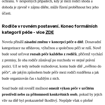
ochranu. V nesporných případech, kdy je mezi rodiči shoda a
dohoda je zjevně v zájmu dítěte, může řízení proběhnout bez jeho
účasti.
Rodiče v rovném postavení. Konec formálních
kategorií péče - více
ZDE
Novela přináší
zásadní změnu v koncepci péče o dítě
. Dosavadní
kategorizace na střídavou, výlučnou a společnou péči se ruší. Nově
bude soud určovat
rozsah péče každého z rodičů
, přičemž vychází
z premisy, že oba rodiče zůstávají po rozchodu ve stejné právní
pozici. Už se tedy nebude rozhodovat, komu bude dítě „svěřeno do
péče“, ale jakým způsobem bude péče mezi rodiči rozdělena a jak
bude organizován čas s každým z nich.
Soud bude mít rovněž možnost
omezit výkon péče v určitém
prostředí nebo za přítomnosti konkrétních osob
, pokud by jejich
vliv na dítě byl prokazatelně škodlivý. Nepůjde však o plošné