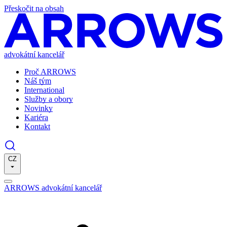
Přeskočit na obsah
advokátní kancelář
Proč ARROWS
Náš tým
International
Služby a obory
Novinky
Kariéra
Kontakt
CZ
ARROWS advokátní kancelář