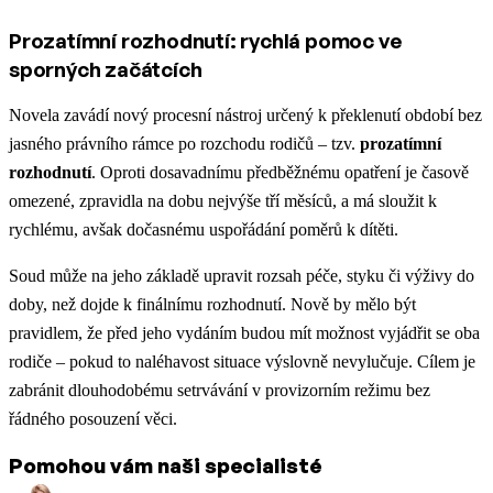
Prozatímní rozhodnutí: rychlá pomoc ve
sporných začátcích
Novela zavádí nový procesní nástroj určený k překlenutí období bez
jasného právního rámce po rozchodu rodičů – tzv.
prozatímní
rozhodnutí
. Oproti dosavadnímu předběžnému opatření je časově
omezené, zpravidla na dobu nejvýše tří měsíců, a má sloužit k
rychlému, avšak dočasnému uspořádání poměrů k dítěti.
Soud může na jeho základě upravit rozsah péče, styku či výživy do
doby, než dojde k finálnímu rozhodnutí. Nově by mělo být
pravidlem, že před jeho vydáním budou mít možnost vyjádřit se oba
rodiče – pokud to naléhavost situace výslovně nevylučuje. Cílem je
zabránit dlouhodobému setrvávání v provizorním režimu bez
řádného posouzení věci.
Pomohou vám naši specialisté