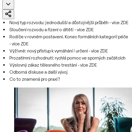
Nový typ rozvodu: jednodušší a důstojnější průběh - více ZDE
Sloučení rozvodu a řízení o dítěti - více ZDE
Rodiče v rovném postavení. Konec formálních kategorií péče
- více ZDE
Výživné: nový přístup k vymáhání i určení - více ZDE
Prozatímní rozhodnutí: rychlá pomoc ve sporných začátcích
Výslovný zákaz tělesného trestání - více ZDE
Odborná diskuse a další vývoj
Co to znamená pro praxi?