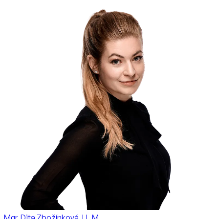
Mgr. Dita Zbožínková, LL.M.