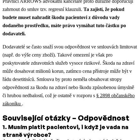
Právníci ARROWS advokátní kanceláře proto důrazně doporučují
zahrnout do smluv tzv. regresní klauzuli.
Ta zajistí, že pokud
budete muset nahradit škodu pacientovi z důvodu vady
dodaného prostředku, máte právo vymáhat tuto částku po
dodavateli.
Dodavatelé se často snaží svou odpovědnost ve smlouvách limitovat
(např. do výše ceny zboží). Takové omezení je však pro
poskytovatele zdravotních služeb vysoce rizikové. Škoda na zdraví
může dosahovat milionů korun, zatímco cena přístroje může být v
řádu desetitisíců. Smlouva by proto neměla obsahovat stropy
odpovědnosti za škodu na zdraví nebo škodu způsobenou úmyslně
či hrubou nedbalostí, což je ostatně v rozporu s
§ 2898 občanského
zákoníku
.
Související otázky – Odpovědnost
1
.
Musím platit pacientovi, i když je vada na
straně výrobce?