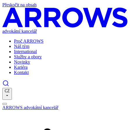
Přeskočit na obsah
advokátní kancelář
Proč ARROWS
Náš tým
International
Služby a obory
Novinky
Kariéra
Kontakt
CZ
ARROWS advokátní kancelář