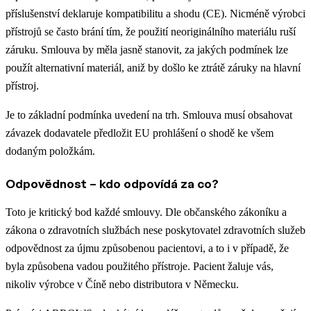
příslušenství deklaruje kompatibilitu a shodu (CE). Nicméně výrobci
přístrojů se často brání tím, že použití neoriginálního materiálu ruší
záruku. Smlouva by měla jasně stanovit, za jakých podmínek lze
použít alternativní materiál, aniž by došlo ke ztrátě záruky na hlavní
přístroj.
Je to základní podmínka uvedení na trh. Smlouva musí obsahovat
závazek dodavatele předložit EU prohlášení o shodě ke všem
dodaným položkám.
Odpovědnost – kdo odpovídá za co?
Toto je kritický bod každé smlouvy. Dle občanského zákoníku a
zákona o zdravotních službách nese poskytovatel zdravotních služeb
odpovědnost za újmu způsobenou pacientovi, a to i v případě, že
byla způsobena vadou použitého přístroje. Pacient žaluje vás,
nikoliv výrobce v Číně nebo distributora v Německu.