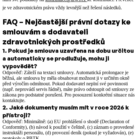
je ve zdravotnickém právu vždy levnější než řešení následků.
FAQ – Nejčastější právní dotazy ke
smlouvám s dodavateli
zdravotnických prostředků
1
.
Pokud je smlouva uzavřena na dobu určitou
a automaticky se prodlužuje, mohu ji
vypovědět?
Odpověď: Záleží na textaci smlouvy. Automatická prolongace je
běžná, ale smlouva by měla obsahovat možnost ji v určitém okně
před výročím odmítnout. Pokud dodavatel neplní své povinnosti
(např. neprovádí servis řádně), máte právo odstoupit od smlouvy ze
zákona pro podstatné porušení. Pro posouzení konkrétní situace nás
kontaktujte.
2
.
Jaké dokumenty musím mít v roce 2026 k
přístroji?
Odpověď: Minimálně: (a) EU prohlášení o shodě (Declaration of
Conformity), (b) návod k použití v češtině, (c) záznam o provedené
instruktáži personálu, (d) provozní deník (pokud je vyžadován), (e)
protokoly o PBTK.