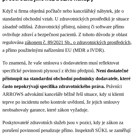
Když si firma objedná počítače nebo kancelářský nábytek, jde o
standardní obchodní vztah. U zdravotnických prostředků je situace
zásadně odlišná. Zdravotnický přístroj, nástroj či software přímo
ovlivňuje zdraví a bezpečnost pacientů. Z tohoto důvodu je oblast
regulována
zákonem č. 89/2021 Sb., o zdravotnických prostředcích
,
a přímo použitelnými nařízeními EU (MDR a IVDR).
To znamená, že vaše smlouva s dodavatelem musí reflektovat
specifické povinnosti plynoucí z těchto předpisů.
Není dostatečné
přistoupit na standardní obchodní podmínky dodavatele, které
často nepokrývají specifika zdravotnického práva.
Právníci
ARROWS advokátní kanceláře běžně řeší situace, kdy si klienti
teprve po incidentu nebo kontrole uvědomí, že jejich smlouvy
neobsahovaly garance, které zákon vyžaduje.
Poskytovatelé zdravotních služeb jsou v pozici, kdy je zákon za
porušení povinností penalizuje přímo. Inspektoři SÚKL se zaměřují