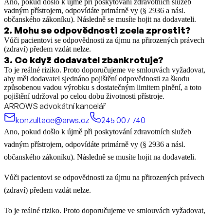
Ano, pokud došlo k újmě při poskytování zdravotních služeb
vadným přístrojem, odpovídáte primárně vy (§ 2936 a násl.
občanského zákoníku). Následně se musíte hojit na dodavateli.
2
.
Mohu se odpovědnosti zcela zprostit?
Vůči pacientovi se odpovědnosti za újmu na přirozených právech
(zdraví) předem vzdát nelze.
3
.
Co když dodavatel zbankrotuje?
To je reálné riziko. Proto doporučujeme ve smlouvách vyžadovat,
aby měl dodavatel sjednáno pojištění odpovědnosti za škodu
způsobenou vadou výrobku s dostatečným limitem plnění, a toto
pojištění udržoval po celou dobu životnosti přístroje.
ARROWS advokátní kancelář
konzultace@arws.cz
245 007 740
Ano, pokud došlo k újmě při poskytování zdravotních služeb
vadným přístrojem, odpovídáte primárně vy (§ 2936 a násl.
občanského zákoníku). Následně se musíte hojit na dodavateli.
Vůči pacientovi se odpovědnosti za újmu na přirozených právech
(zdraví) předem vzdát nelze.
To je reálné riziko. Proto doporučujeme ve smlouvách vyžadovat,