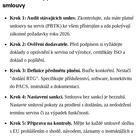
smlouvy
Krok 1: Audit stávajících smluv.
Zkontrolujte, zda máte platné
smlouvy na servis (PBTK) ke všem přístrojům a zda pokrývají
zákonné požadavky roku 2026.
Krok 2: Ověření dodavatele.
Před podpisem si vyžádejte
doklady o oprávnění k servisu od výrobce, certifikáty ISO a
doklad o pojištění.
Krok 3: Definice předmětu plnění.
Buďte konkrétní. Nestačí
"dodání RTG". Specifikujte příslušenství, software, konektivitu
do PACS, instruktáž a dokumentaci.
Krok 4: Nastavení sankcí.
Smlouva bez sankcí je bezzubá.
Nastavte smluvní pokuty za prodlení s dodáním, za nedodržení
termínu servisu či za výpadek funkčnosti.
Krok 5: Příprava na kontroly.
Mějte ke každé smlouvě složku
s EU prohlášením o shodě, návodem, záznamy o instruktážích a