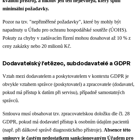
kvalitní přístroj, a nikoliv jen ten nejlevnější, který splní
minimální požadavky.
Pozor na tzv. "nepřiměřené požadavky", které by mohly být
napadnuty u Úřadu pro ochranu hospodářské soutěže (ÚOHS).
Pokuty za chyby v zadávacím řízení mohou dosahovat až 10 % z
ceny zakázky nebo 20 milionů Kč.
Dodavatelský řetězec, subdodavatelé a GDPR
Vztah mezi dodavatelem a poskytovatelem v kontextu GDPR je
obvykle vztahem správce (poskytovatel) a zpracovatele (dodavatel,
pokud má přístup k datům při servisu), případně samostatných
správců.
Smlouva musí obsahovat tzv. zpracovatelskou doložku dle čl. 28
GDPR, pokud má dodavatel přístup k osobním údajům pacientů
(např. při dálkové správě diagnostického přístroje).
Absence této
smlouvy je častým nedostatkem sankcionovaným Úřadem pro