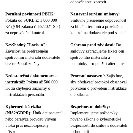
odpovědnosti zprostit.
Porušení povinnosti PBTK:
Nastavení servisní smlouvy:
Pokuta od SÚKL až 1 000 000
Smluvně přeneseme odpovědnost
Kč (§ 94 zákona č. 89/2021 Sb.)
za hlídání termínů a provádění
za neprovádění kontrol.
kontrol na dodavatele pod sankcí.
Nevýhodný "Lock-in":
Ochrana proti závislosti:
Do
Závislost na předraženém
smlouvy zapracujeme fixaci cen
spotřebním materiálu dodavatele
spotřebního materiálu a
bez možnosti změny.
podmínky pro použití alternativ.
Nedostatečná dokumentace a
Procesní nastavení:
Zajistíme,
instruktáž:
Pokuta až 500 000
aby předávací protokol obsahoval
Kč za chybějící záznamy o
potvrzení o provedení instruktáže
instruktážích personálu.
dle zákona.
Kybernetická rizika
Bezpečnostní doložky:
(NIS2/GDPR):
Únik dat pacientů
Implementujeme požadavky
nebo paralýza provozu vlivem
nového zákona o kybernetické
útoku přes nezabezpečený
bezpečnosti do smluv s dodavateli
přístroj.
technologií.