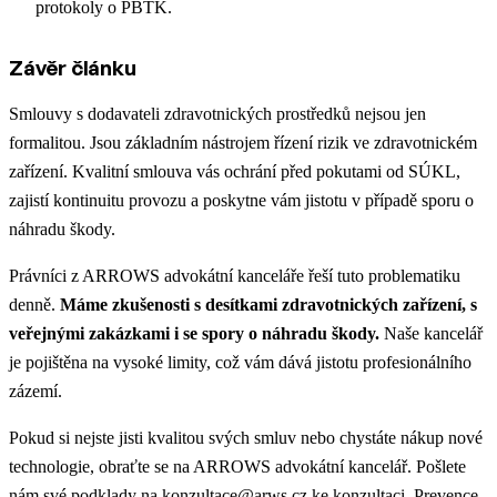
protokoly o PBTK.
Závěr článku
Smlouvy s dodavateli zdravotnických prostředků nejsou jen
formalitou. Jsou základním nástrojem řízení rizik ve zdravotnickém
zařízení. Kvalitní smlouva vás ochrání před pokutami od SÚKL,
zajistí kontinuitu provozu a poskytne vám jistotu v případě sporu o
náhradu škody.
Právníci z ARROWS advokátní kanceláře řeší tuto problematiku
denně.
Máme zkušenosti s desítkami zdravotnických zařízení, s
veřejnými zakázkami i se spory o náhradu škody.
Naše kancelář
je pojištěna na vysoké limity, což vám dává jistotu profesionálního
zázemí.
Pokud si nejste jisti kvalitou svých smluv nebo chystáte nákup nové
technologie, obraťte se na ARROWS advokátní kancelář. Pošlete
nám své podklady na
konzultace@arws.cz
ke konzultaci. Prevence