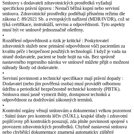
Smlouvy s dodavateli zdravotnických prostředků vyžadují
specifickou právní úpravu : Nestačí běžná kupní nebo servisní
smlouva. Zdravotnické prostředky podléhají přísnému režimu dle
zákona č. 89/2021 Sb. a evropských nařízení (MDR/IVDR), což se
týká certifikace, instruktáží, servisu a odpovědnosti. Tyto aspekty
musí být ve smlouvě jednoznačně ošetřeny.
•
Rozdělení odpovědnosti a rizik je kritické : Poskytovatel
zdravotních služeb nese primární odpovědnost vůči pacientům za
kvalitu péče i bezpečnost použitých technologií. I když je vada na
straně dodavatele, pacient se bude hojit na vás. Bez správně
nastaveného regresního nároku ve smlouvě můžete přijít o možnost
náhrady škody od dodavatele.
•
Servisní povinnosti a technické specifikace mají právní dopady :
Dodavatel (nebo jím pověřená osoba) musí provádět odbornou
údržbu a periodické bezpečnostně technické kontroly (PBTK).
Smlouva musí jasně vymezit lhůty, dostupnost techniků a
odpovědnost za dodržování zákonných termínů.
•
Kontrolní orgány věnují smlouvám a dokumentaci velkou pozornost
: Státní ústav pro kontrolu léčiv (SÚKL), krajské úřady i zdravotní
pojišťovny při kontrolách posuzují, zda plníte povinnosti spojené s
provozem zdravotnických prostředků. Chybně nastavená smlouva
nebo chybějící dokumentace znamená automaticky zjištěný