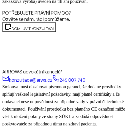
zakázková výroba) uveden na trh ani používán.
POTŘEBUJETE PRÁVNÍ POMOC?
Ozvěte se nám, rádi pomůžeme.
DOMLUVIT KONZULTACI
ARROWS advokátní kancelář
konzultace@arws.cz
245 007 740
Smlouva musí obsahovat písemnou garanci, že dodané prostředky
splňují veškeré legislativní požadavky, mají platné certifikáty a že
dodavatel nese odpovědnost za případné vady v právní či technické
dokumentaci. Používání prostředku bez platného CE označení může
vést k uložení pokuty ze strany SÚKL a zakládá odpovědnost
poskytovatele za případnou újmu na zdraví pacienta.