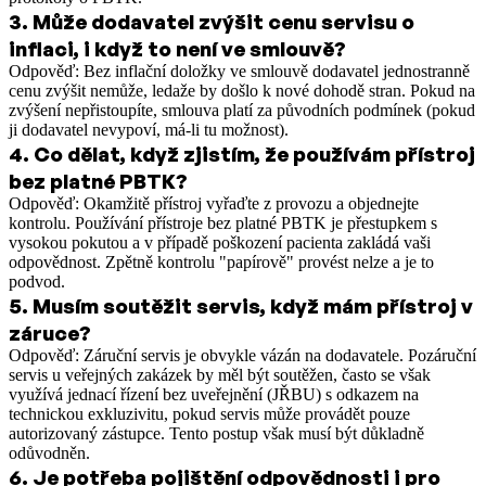
3
.
Může dodavatel zvýšit cenu servisu o
inflaci, i když to není ve smlouvě?
Odpověď: Bez inflační doložky ve smlouvě dodavatel jednostranně
cenu zvýšit nemůže, ledaže by došlo k nové dohodě stran. Pokud na
zvýšení nepřistoupíte, smlouva platí za původních podmínek (pokud
ji dodavatel nevypoví, má-li tu možnost).
4
.
Co dělat, když zjistím, že používám přístroj
bez platné PBTK?
Odpověď: Okamžitě přístroj vyřaďte z provozu a objednejte
kontrolu. Používání přístroje bez platné PBTK je přestupkem s
vysokou pokutou a v případě poškození pacienta zakládá vaši
odpovědnost. Zpětně kontrolu "papírově" provést nelze a je to
podvod.
5
.
Musím soutěžit servis, když mám přístroj v
záruce?
Odpověď: Záruční servis je obvykle vázán na dodavatele. Pozáruční
servis u veřejných zakázek by měl být soutěžen, často se však
využívá jednací řízení bez uveřejnění (JŘBU) s odkazem na
technickou exkluzivitu, pokud servis může provádět pouze
autorizovaný zástupce. Tento postup však musí být důkladně
odůvodněn.
6
.
Je potřeba pojištění odpovědnosti i pro