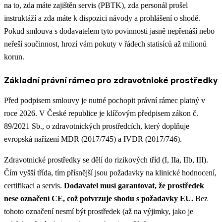
na to, zda máte zajištěn servis (PBTK), zda personál prošel
instruktáží a zda máte k dispozici návody a prohlášení o shodě.
Pokud smlouva s dodavatelem tyto povinnosti jasně nepřenáší nebo
neřeší součinnost, hrozí vám pokuty v řádech statisíců až milionů
korun.
Základní právní rámec pro zdravotnické prostředky
Před podpisem smlouvy je nutné pochopit právní rámec platný v
roce 2026. V České republice je klíčovým předpisem zákon č.
89/2021 Sb., o zdravotnických prostředcích, který doplňuje
evropská nařízení MDR (2017/745) a IVDR (2017/746).
Zdravotnické prostředky se dělí do rizikových tříd (I, IIa, IIb, III).
Čím vyšší třída, tím přísnější jsou požadavky na klinické hodnocení,
certifikaci a servis.
Dodavatel musí garantovat, že prostředek
nese označení CE, což potvrzuje shodu s požadavky EU.
Bez
tohoto označení nesmí být prostředek (až na výjimky, jako je