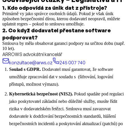
1
.
Kdo odpovídá za únik dat z přístroje?
Primárně vy jako správce osobních údajů. Pokud je však únik
způsoben bezpečnostní dírou, kterou dodavatel neopravil, můžete
uplatnit regres – pokud to smlouva umožňuje.
2
.
Co když dodavatel přestane software
podporovat?
Smlouva by měla obsahovat garanci podpory na určitou dobu (např.
10 let).
ARROWS advokátní kancelář
konzultace@arws.cz
245 007 740
Soulad s GDPR.
Dodavatel musí garantovat, že software
umožňuje zpracování dat v souladu s (šifrování, logování
přístupů, možnost výmazu).
Kybernetická bezpečnost (NIS2).
Pokud spadáte pod regulaci
jako poskytovatel základní nebo důležité služby, musíte řídit
rizika v dodavatelském řetězci. Smlouva musí zavazovat
dodavatele k dodržování bezpečnostních standardů, hlášení
bezpečnostních incidentů a poskytování aktualizací (patchů) po