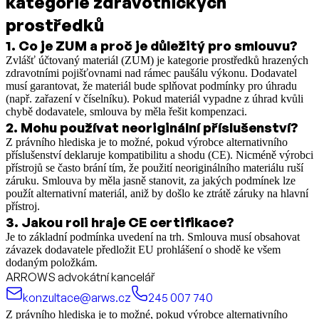
kategorie zdravotnických
prostředků
1
.
Co je ZUM a proč je důležitý pro smlouvu?
Zvlášť účtovaný materiál (ZUM) je kategorie prostředků hrazených
zdravotními pojišťovnami nad rámec paušálu výkonu. Dodavatel
musí garantovat, že materiál bude splňovat podmínky pro úhradu
(např. zařazení v číselníku). Pokud materiál vypadne z úhrad kvůli
chybě dodavatele, smlouva by měla řešit kompenzaci.
2
.
Mohu používat neoriginální příslušenství?
Z právního hlediska je to možné, pokud výrobce alternativního
příslušenství deklaruje kompatibilitu a shodu (CE). Nicméně výrobci
přístrojů se často brání tím, že použití neoriginálního materiálu ruší
záruku. Smlouva by měla jasně stanovit, za jakých podmínek lze
použít alternativní materiál, aniž by došlo ke ztrátě záruky na hlavní
přístroj.
3
.
Jakou roli hraje CE certifikace?
Je to základní podmínka uvedení na trh. Smlouva musí obsahovat
závazek dodavatele předložit EU prohlášení o shodě ke všem
dodaným položkám.
ARROWS advokátní kancelář
konzultace@arws.cz
245 007 740
Z právního hlediska je to možné, pokud výrobce alternativního