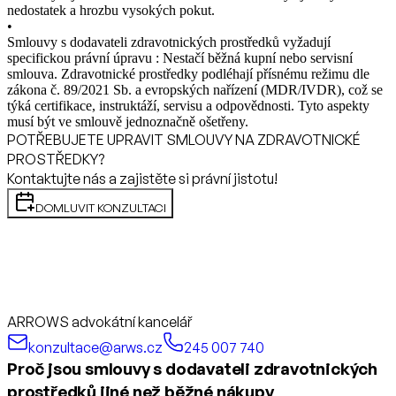
nedostatek a hrozbu vysokých pokut.
•
Smlouvy s dodavateli zdravotnických prostředků vyžadují
specifickou právní úpravu : Nestačí běžná kupní nebo servisní
smlouva. Zdravotnické prostředky podléhají přísnému režimu dle
zákona č. 89/2021 Sb. a evropských nařízení (MDR/IVDR), což se
týká certifikace, instruktáží, servisu a odpovědnosti. Tyto aspekty
musí být ve smlouvě jednoznačně ošetřeny.
POTŘEBUJETE UPRAVIT SMLOUVY NA ZDRAVOTNICKÉ
PROSTŘEDKY?
Kontaktujte nás a zajistěte si právní jistotu!
DOMLUVIT KONZULTACI
ARROWS advokátní kancelář
konzultace@arws.cz
245 007 740
Proč jsou smlouvy s dodavateli zdravotnických
prostředků jiné než běžné nákupy