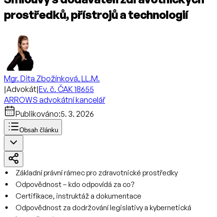
prostředků, přístrojů a technologií
Mgr. Dita Zbožínková, LL.M.
|
Advokát
|
Ev. č. ČAK 18655
ARROWS advokátní kancelář
Publikováno:
5. 3. 2026
Obsah článku
Základní právní rámec pro zdravotnické prostředky
Odpovědnost – kdo odpovídá za co?
Certifikace, instruktáž a dokumentace
Odpovědnost za dodržování legislativy a kybernetická