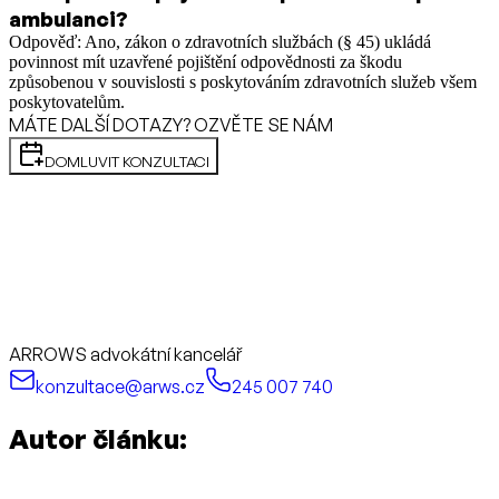
ambulanci?
Odpověď: Ano, zákon o zdravotních službách (§ 45) ukládá
povinnost mít uzavřené pojištění odpovědnosti za škodu
způsobenou v souvislosti s poskytováním zdravotních služeb všem
poskytovatelům.
MÁTE DALŠÍ DOTAZY? OZVĚTE SE NÁM
DOMLUVIT KONZULTACI
ARROWS advokátní kancelář
konzultace@arws.cz
245 007 740
Autor článku: