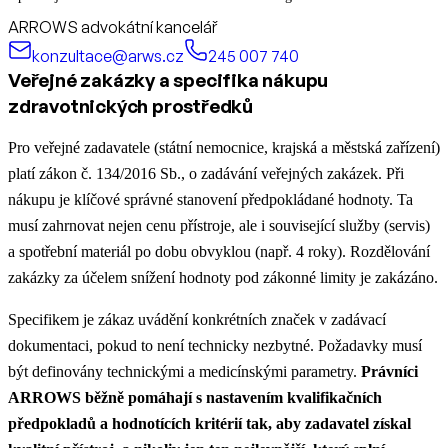
ARROWS advokátní kancelář
konzultace@arws.cz
245 007 740
Veřejné zakázky a specifika nákupu
zdravotnických prostředků
Pro veřejné zadavatele (státní nemocnice, krajská a městská zařízení)
platí zákon č. 134/2016 Sb., o zadávání veřejných zakázek. Při
nákupu je klíčové správné stanovení předpokládané hodnoty. Ta
musí zahrnovat nejen cenu přístroje, ale i související služby (servis)
a spotřební materiál po dobu obvyklou (např. 4 roky). Rozdělování
zakázky za účelem snížení hodnoty pod zákonné limity je zakázáno.
Specifikem je zákaz uvádění konkrétních značek v zadávací
dokumentaci, pokud to není technicky nezbytné. Požadavky musí
být definovány technickými a medicínskými parametry.
Právníci
ARROWS běžně pomáhají s nastavením kvalifikačních
předpokladů a hodnotících kritérií tak, aby zadavatel získal