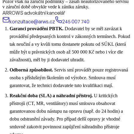
Pozor však na záruční podmínky – zásah neautorizovaného servisu
v záruční době obvykle vede k zániku záruky.
ARROWS advokátní kancelář
konzultace@arws.cz
245 007 740
Garanci provádění PBTK.
Dodavatel by se měl zavázat k
provádění předepsaných kontrol v zákonných termínech. Pokud
tak neučiní a vy kvůli tomu dostanete pokutu od SÚKL (která
může být u právnických osob až 500 000 Kč nebo i více dle
závažnosti), měl by ji dodavatel uhradit.
Odborná způsobilost.
Servis smí provádět pouze registrovaná
osoba s příslušným školením od výrobce. Smlouva musí
garantovat, že technici dodavatele tuto kvalifikaci mají.
Reakční doba (SLA) a náhradní přístroj.
U kritických
přístrojů (CT, MR, ventilátory) musí smlouva obsahovat
garantovanou dobu nástupu na opravu (např. do 24 hodin) a
dobu odstranění závady. Pro případ delší opravy je vhodné
smluvně zakotvit povinnost zapůjčení náhradního přístroje