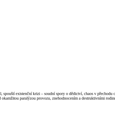
l, spouští existenční krizi – soudní spory o dědictví, chaos v přechod
řed okamžitou paralýzou provozu, znehodnocením a destruktivními rodin