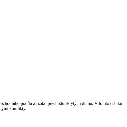
u obchodního podílu a riziko přechodu skrytých dluhů. V tomto článku
nými konflikty.